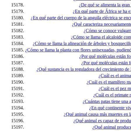
15178.
¿De qué se alimenta la gran
15179.
¿En qué parte de África se ha e
15180.
¿En qué parte del cuerpo de la anguila eléctrica se enc
15181.
¿Qué caracteriza necesariament
15182.
¿Cómo se conoce vulgarme
15183.
¿Cómo se llama el alcaloide con
15184.
¿Cómo se llama la alineación de árboles y bosquecillos
15185.
¿Cómo se llama la planta con flores unisexuadas, pudien
15186.
¿Por qué moléculas están fo
15187.
¿Por qué moléculas están f
15188.
¿Qué sustancia es la reguladora del crecimiento de l
15189.
¿Cuál es el anima
15190.
¿Cuál es el mamífero m
15191.
¿Cuál es el pez 
15192.
¿Cuál es el primate
15193.
¿Cuántas patas tiene una 
15194.
¿En qué continente vi
15195.
¿Qué animal causa más muertes en la
15196.
¿Qué animal es capaz de produc
15197.
¿Qué animal produc