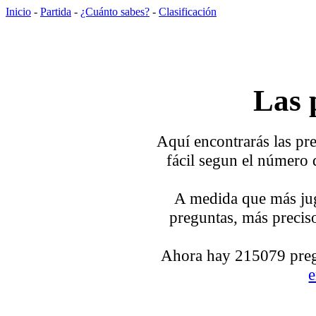
Inicio
-
Partida
-
¿Cuánto sabes?
-
Clasificación
Las 
Aquí encontrarás las pre
fácil segun el número 
A medida que más jug
preguntas, más preciso
Ahora hay 215079 pregu
e