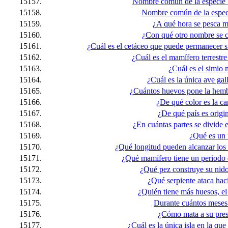
15157.
Nombre común de la especie R
15158.
Nombre común de la espec
15159.
¿A qué hora se pesca m
15160.
¿Con qué otro nombre se 
15161.
¿Cuál es el cetáceo que puede permanecer
15162.
¿Cuál es el mamífero terrest
15163.
¿Cuál es el simio
15164.
¿Cuál es la única ave gal
15165.
¿Cuántos huevos pone la hembr
15166.
¿De qué color es la c
15167.
¿De qué país es origi
15168.
¿En cuántas partes se divide 
15169.
¿Qué es un 
15170.
¿Qué longitud pueden alcanzar los
15171.
¿Qué mamífero tiene un periodo 
15172.
¿Qué pez construye su nido
15173.
¿Qué serpiente ataca hac
15174.
¿Quién tiene más huesos, el
15175.
Durante cuántos meses 
15176.
¿Cómo mata a su pres
15177.
¿Cuál es la única isla en la que