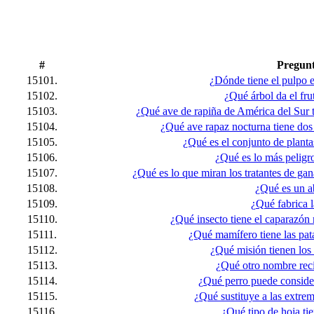
#
Pregun
15101.
¿Dónde tiene el pulpo e
15102.
¿Qué árbol da el fru
15103.
¿Qué ave de rapiña de América del Sur t
15104.
¿Qué ave rapaz nocturna tiene dos
15105.
¿Qué es el conjunto de planta
15106.
¿Qué es lo más peligro
15107.
¿Qué es lo que miran los tratantes de ga
15108.
¿Qué es un a
15109.
¿Qué fabrica l
15110.
¿Qué insecto tiene el caparazón
15111.
¿Qué mamífero tiene las pat
15112.
¿Qué misión tienen los
15113.
¿Qué otro nombre rec
15114.
¿Qué perro puede conside
15115.
¿Qué sustituye a las extre
15116.
¿Qué tipo de hoja tie