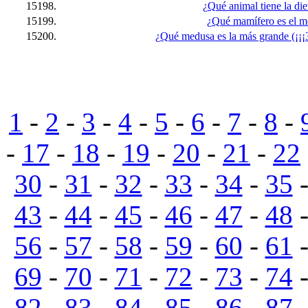
15198.
¿Qué animal tiene la di
15199.
¿Qué mamífero es el me
15200.
¿Qué medusa es la más grande (¡¡¡3
1
-
2
-
3
-
4
-
5
-
6
-
7
-
8
-
-
17
-
18
-
19
-
20
-
21
-
22
30
-
31
-
32
-
33
-
34
-
35
43
-
44
-
45
-
46
-
47
-
48
56
-
57
-
58
-
59
-
60
-
61
69
-
70
-
71
-
72
-
73
-
74
82
-
83
-
84
-
85
-
86
-
87