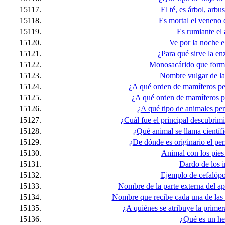
15117.
El té, es árbol, arbu
15118.
Es mortal el veneno d
15119.
Es rumiante el 
15120.
Ve por la noche el
15121.
¿Para qué sirve la e
15122.
Monosacárido que form
15123.
Nombre vulgar de la
15124.
¿A qué orden de mamíferos pe
15125.
¿A qué orden de mamíferos pe
15126.
¿A qué tipo de animales per
15127.
¿Cuál fue el principal descubrim
15128.
¿Qué animal se llama científ
15129.
¿De dónde es originario el pe
15130.
Animal con los pies
15131.
Dardo de los i
15132.
Ejemplo de cefalóp
15133.
Nombre de la parte externa del ap
15134.
Nombre que recibe cada una de las 
15135.
¿A quiénes se atribuye la prime
15136.
¿Qué es un he