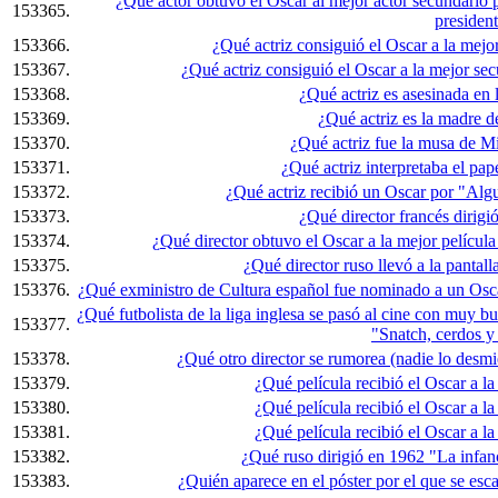
¿Qué actor obtuvo el Oscar al mejor actor secundario p
153365.
presiden
153366.
¿Qué actriz consiguió el Oscar a la mejo
153367.
¿Qué actriz consiguió el Oscar a la mejor sec
153368.
¿Qué actriz es asesinada en 
153369.
¿Qué actriz es la madre 
153370.
¿Qué actriz fue la musa de M
153371.
¿Qué actriz interpretaba el pa
153372.
¿Qué actriz recibió un Oscar por "Algu
153373.
¿Qué director francés dirig
153374.
¿Qué director obtuvo el Oscar a la mejor películ
153375.
¿Qué director ruso llevó a la pantal
153376.
¿Qué exministro de Cultura español fue nominado a un Osca
¿Qué futbolista de la liga inglesa se pasó al cine con muy 
153377.
"Snatch, cerdos y
153378.
¿Qué otro director se rumorea (nadie lo desm
153379.
¿Qué película recibió el Oscar a l
153380.
¿Qué película recibió el Oscar a l
153381.
¿Qué película recibió el Oscar a l
153382.
¿Qué ruso dirigió en 1962 "La infan
153383.
¿Quién aparece en el póster por el que se e