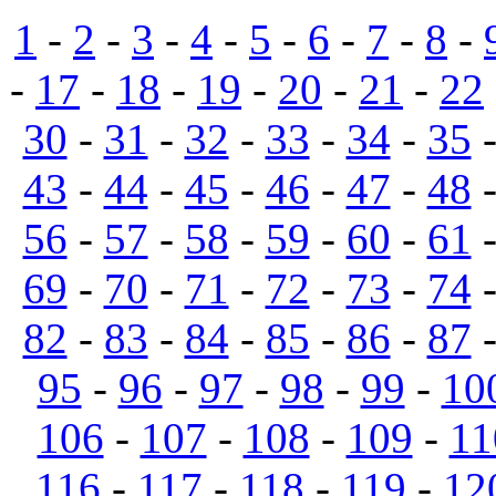
1
-
2
-
3
-
4
-
5
-
6
-
7
-
8
-
-
17
-
18
-
19
-
20
-
21
-
22
30
-
31
-
32
-
33
-
34
-
35
43
-
44
-
45
-
46
-
47
-
48
56
-
57
-
58
-
59
-
60
-
61
69
-
70
-
71
-
72
-
73
-
74
82
-
83
-
84
-
85
-
86
-
87
95
-
96
-
97
-
98
-
99
-
10
106
-
107
-
108
-
109
-
11
116
-
117
-
118
-
119
-
12