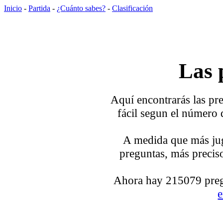
Inicio
-
Partida
-
¿Cuánto sabes?
-
Clasificación
Las 
Aquí encontrarás las pre
fácil segun el número 
A medida que más jug
preguntas, más preciso
Ahora hay 215079 pregu
e