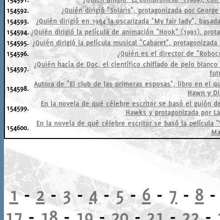
154592.
¿Quién dirigió "Solaris", protagonizada por Geor
154593.
¿Quién dirigió en 1964 la oscarizada "My fair lady", basa
154594.
¿Quién dirigió la película de animación "Hook" (1991), prot
154595.
¿Quién dirigió la película musical "Cabaret", protagonizada
154596.
¿Quién es el director de "Roboco
¿Quién hacía de Doc, el científico chiflado de pelo blanc
154597.
fut
Autora de "El club de las primeras esposas", libro en el q
154598.
Hawn y Di
En la novela de qué célebre escritor se basó el guión de
154599.
Hawks y protagonizada por La
En la novela de qué célebre escritor se basó la película "
154600.
Ma
1
-
2
-
3
-
4
-
5
-
6
-
7
-
8
17
-
18
-
19
-
20
-
21
-
22
-