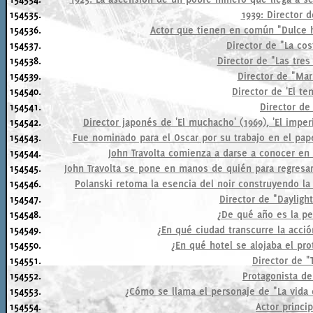
154535.
1939: Director d
154536.
Actor que tienen en común "Dulce ho
154537.
Director de "La cos
154538.
Director de "Las tres
154539.
Director de "Mar
154540.
Director de 'El te
154541.
Director de 
154542.
Director japonés de 'El muchacho' (1969), 'El imper
154543.
Fue nominado para el Oscar por su trabajo en el papel
154544.
John Travolta comienza a darse a conocer en l
154545.
John Travolta se pone en manos de quién para regresar a
154546.
Polanski retoma la esencia del noir construyendo la 
154547.
Director de "Daylight
154548.
¿De qué año es la pe
154549.
¿En qué ciudad transcurre la acció
154550.
¿En qué hotel se alojaba el pr
154551.
Director de "
154552.
Protagonista de
154553.
¿Cómo se llama el personaje de "La vida 
154554.
Actor princip