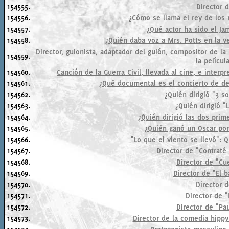
154555.
Director 
154556.
¿Cómo se llama el rey de los 
154557.
¿Qué actor ha sido el J
154558.
¿Quién daba voz a Mrs. Potts en la ver
Director, guionista, adaptador del guión, compositor de 
154559.
la películ
154560.
Canción de la Guerra Civil, llevada al cine, e inter
154561.
¿Qué documental es el concierto de d
154562.
¿Quién dirigió "3 s
154563.
¿Quién dirigió "
154564.
¿Quién dirigió las dos prim
154565.
¿Quién ganó un Oscar por
154566.
"Lo que el viento se llevó": 
154567.
Director de "Contraté
154568.
Director de "Cu
154569.
Director de "El b
154570.
Director d
154571.
Director de 
154572.
Director de "Pau
154573.
Director de la comedia hippy