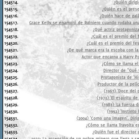
154514.
¿Quién dirig
154515.
¿Quién es el prese
154516.
¿Quién hace de gal
154517.
Grace Kelly se enamoró de Rainiero cuando rodaba una 
154518.
¿Qué actriz protagoniza
154519.
¿Cuál es el premio del f
154520.
¿Cuál es el premio del fe
154521.
¿De qué marca era la escoba con la 
154522.
Actor que encarna a Harry Po
154523.
¿Cómo se llama el
154524.
Director de "Qué 
154525.
Protagonista de 'His
154526.
Productor de la pelíc
154527.
(1967) 'Doce del p
154528.
(1973) 'El espíritu de
154529.
(1983) 'La fuerza d
154530.
(1992) 'Instinto 
154531.
(2004) 'Como una imagen'. Dirige
154532.
¿Cómo se llama Travolta e
154533.
¿Quién fue el director
154534.
1923: La ascensión de un pobre minero que llega a ser 