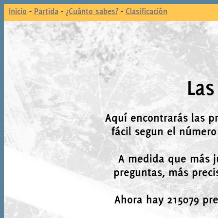
Inicio
-
Partida
-
¿Cuánto sabes?
-
Clasificación
Las
Aquí encontrarás las p
fácil segun el número
A medida que más j
preguntas, más precis
Ahora hay 215079 preg