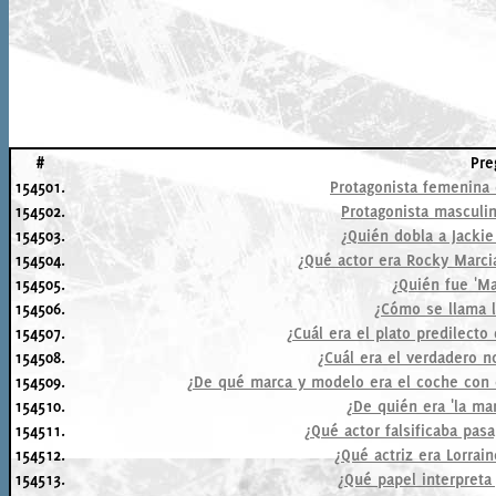
#
Pre
154501.
Protagonista femenina d
154502.
Protagonista masculin
154503.
¿Quién dobla a Jackie
154504.
¿Qué actor era Rocky Marci
154505.
¿Quién fue 'Ma
154506.
¿Cómo se llama 
154507.
¿Cuál era el plato predilecto
154508.
¿Cuál era el verdadero 
154509.
¿De qué marca y modelo era el coche con 
154510.
¿De quién era 'la ma
154511.
¿Qué actor falsificaba pas
154512.
¿Qué actriz era Lorrain
154513.
¿Qué papel interpreta