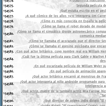
154574.
Protagonista masculino 
154575.
Segunda película de
154576.
¿Qué estaba escrito en el pech
154577.
¿A qué cómico de los años 1970 interpreta Jim Carr
154578.
¿Cómo es más conocida en España la pelíc
154579.
¿Cómo se llama el robot dorado de modale
¿Cómo se llama el simpático droide astromecánico compa
154580.
comunica median
154581.
¿Cómo se llamaba el acorazado que el director Ser
154582.
¿Cómo se llamaba el asesino psicópata que encarn
154583.
¿Con qué actor británico, cuyo nombre real era William Hen
¿Cuál fue la última película para Clark Gable y Maril
154584.
des
154585.
¿En qué oscarizada película de William Wyler pa
154586.
¿En qué película de animación apare
154587.
¿Qué actor británico encarnó al monstruo de Fr
¿Qué actor interpreta al niño androide programado para 
154588.
Inteligencia ar
¿Qué actriz, madre de la también actriz Mia Farrow, hi
154589.
"Ta
154590.
¿Qué director de origen indio dirigió "El
154591.
¿Quién dirigió "El compromiso" (1969), co