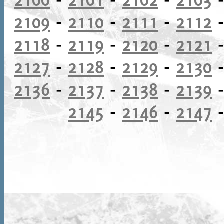
2109
-
2110
-
2111
-
2112
2118
-
2119
-
2120
-
2121
2127
-
2128
-
2129
-
2130
2136
-
2137
-
2138
-
2139
2145
-
2146
-
2147