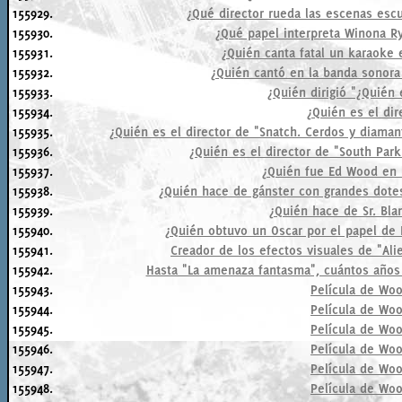
155929.
¿Qué director rueda las escenas es
155930.
¿Qué papel interpreta Winona R
155931.
¿Quién canta fatal un karaoke
155932.
¿Quién cantó en la banda sonora
155933.
¿Quién dirigió "¿Quién
155934.
¿Quién es el di
155935.
¿Quién es el director de "Snatch. Cerdos y diama
155936.
¿Quién es el director de "South Park
155937.
¿Quién fue Ed Wood en l
155938.
¿Quién hace de gánster con grandes dotes
155939.
¿Quién hace de Sr. Bla
155940.
¿Quién obtuvo un Oscar por el papel de
155941.
Creador de los efectos visuales de "Ali
155942.
Hasta "La amenaza fantasma", cuántos años h
155943.
Película de Woo
155944.
Película de Woo
155945.
Película de Woo
155946.
Película de Woo
155947.
Película de Woo
155948.
Película de Woo