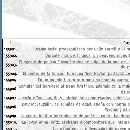
#
Pre
155901.
Drama racial protagonizado por Colin Farrell y Salm
155902.
Durante más de 65 años, un pequeño mono ha
El agente de policía Edward Malus se culpa de la muerte 
155903.
de tr
155904.
El centro de la función lo ocupa Nick Naylor, portavoz de 
155905.
En un mundo futuro roto por una cruenta guerra ci
Exmujer del heredero al trono británico, además de la m
155906.
de c
155907.
Ignacio y Tomasín, tío y sobrino, son empresarios gallegos
Katy McLaughlin, de 16 años de edad, sueña con honrar el
155908.
Wyoming de n
155909.
La guerra inútil e interminable de América contra las droga
155910.
La joven Anna Holtz, aspirante a compositora que intenta p
155911.
Las experiencias individuales de nueve 