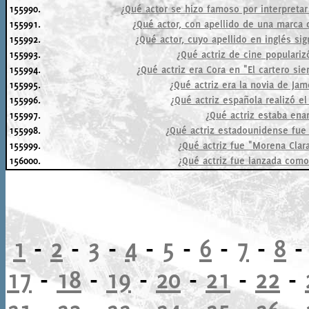
155990.
¿Qué actor se hizo famoso por interpreta
155991.
¿Qué actor, con apellido de una marca 
155992.
¿Qué actor, cuyo apellido en inglés sig
155993.
¿Qué actriz de cine popularizó
155994.
¿Qué actriz era Cora en "El cartero s
155995.
¿Qué actriz era la novia de Ja
155996.
¿Qué actriz española realizó e
155997.
¿Qué actriz estaba ena
155998.
¿Qué actriz estadounidense fue 
155999.
¿Qué actriz fue "Morena Clara
156000.
¿Qué actriz fue lanzada como
1
-
2
-
3
-
4
-
5
-
6
-
7
-
8
17
-
18
-
19
-
20
-
21
-
22
-