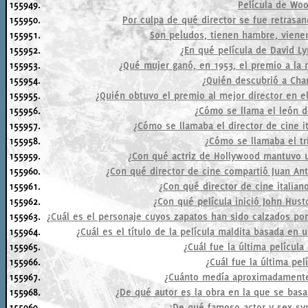
155949.
Película de Woo
155950.
Por culpa de qué director se fue retrasan
155951.
Son peludos, tienen hambre, vienen
155952.
¿En qué película de David L
155953.
¿Qué mujer ganó, en 1953, el premio a la m
155954.
¿Quién descubrió a Char
155955.
¿Quién obtuvo el premio al mejor director en el
155956.
¿Cómo se llama el león 
155957.
¿Cómo se llamaba el director de cine it
155958.
¿Cómo se llamaba el t
155959.
¿Con qué actriz de Hollywood mantuvo 
155960.
¿Con qué director de cine compartió Juan Ant
155961.
¿Con qué director de cine italiano
155962.
¿Con qué película inició John Hus
155963.
¿Cuál es el personaje cuyos zapatos han sido calzados po
155964.
¿Cuál es el título de la película maldita basada en
155965.
¿Cuál fue la última películ
155966.
¿Cuál fue la última pe
155967.
¿Cuánto medía aproximadamente
155968.
¿De qué autor es la obra en la que se basa
155969.
¿De qué famoso actor y sex sy