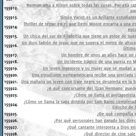
Norman ama a Alison sobre todas las cosas. Por esa raz
155912.
pad
155913.
Simón Variot es un brillante estudiant
Thriller de terror en el que Demi Moore encarna a una esc
155914.
esc
155915.
Un chico del sur de Filadelfia que tiene un golpe de suer
Un duro ladrón de joyas que no supera el metro de altura
155916.
último
155917.
Un hombre de unos 40 años hace un r
155918.
Un incidente trágico de una pareja en 
155919.
Un joven ingeniero y su mujer que se mudan a u
155920.
Una estudiante norteamericana recibe una preciada 
155921.
Una mañana un joven con traje negro se despierta en la ha
155922.
¿A qué concursante del 'Gran Hermano' pued
155923.
¿Cómo se llama el protagonista
¿Cómo se llama la saga dirigida por Sam Raimi completada
155924.
Ejército de 
155925.
¿De qué compañía e
155926.
¿Por qué personajes han ganado los direc
155927.
¿Qué cantante interpreta a Dios en
155928.
¿Qué director de cine sale