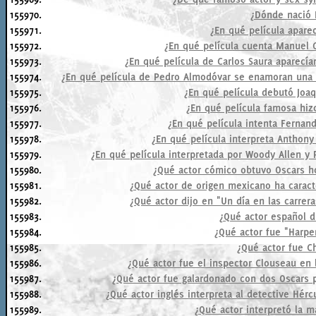
155970.
¿Dónde nació F
155971.
¿En qué película aparec
155972.
¿En qué película cuenta Manuel G
155973.
¿En qué película de Carlos Saura aparecía
155974.
¿En qué película de Pedro Almodóvar se enamoran una 
155975.
¿En qué película debutó Joa
155976.
¿En qué película famosa hi
155977.
¿En qué película intenta Ferna
155978.
¿En qué película interpreta Anthony
155979.
¿En qué película interpretada por Woody Allen y 
155980.
¿Qué actor cómico obtuvo Oscars ho
155981.
¿Qué actor de origen mexicano ha carac
155982.
¿Qué actor dijo en "Un día en las carrera
155983.
¿Qué actor español di
155984.
¿Qué actor fue "Harper
155985.
¿Qué actor fue C
155986.
¿Qué actor fue el inspector Clouseau en l
155987.
¿Qué actor fue galardonado con dos Oscars po
155988.
¿Qué actor inglés interpreta al detective Hérc
155989.
¿Qué actor interpretó la m