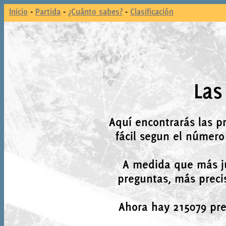
Inicio
-
Partida
-
¿Cuánto sabes?
-
Clasificación
Las
Aquí encontrarás las p
fácil segun el número
A medida que más j
preguntas, más precis
Ahora hay 215079 preg