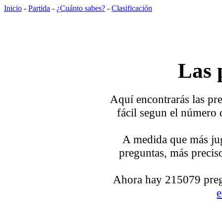
Inicio
-
Partida
-
¿Cuánto sabes?
-
Clasificación
Las 
Aquí encontrarás las pre
fácil segun el número 
A medida que más jug
preguntas, más preciso
Ahora hay 215079 pregu
e