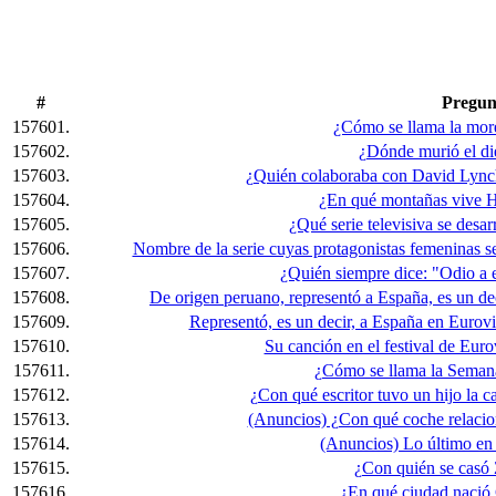
#
Pregun
157601.
¿Cómo se llama la mor
157602.
¿Dónde murió el die
157603.
¿Quién colaboraba con David Lynch
157604.
¿En qué montañas vive H
157605.
¿Qué serie televisiva se desa
157606.
Nombre de la serie cuyas protagonistas femeninas s
157607.
¿Quién siempre dice: "Odio a e
157608.
De origen peruano, representó a España, es un de
157609.
Representó, es un decir, a España en Eurov
157610.
Su canción en el festival de Eur
157611.
¿Cómo se llama la Seman
157612.
¿Con qué escritor tuvo un hijo la 
157613.
(Anuncios) ¿Con qué coche relacion
157614.
(Anuncios) Lo último en
157615.
¿Con quién se casó
157616.
¿En qué ciudad nació