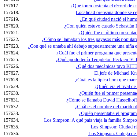
157617.
¿Qué torero ostenta el récord de c
157618.
Localidad orensana donde se cel
157619.
¿En qué ciudad nació el hum
157620.
¿Con quién estuvo casado Sebastián 
157621.
¿Quién fue el último presentad
157622.
¿Cómo se llamaban los tres payasos más populares 
157623.
¿Con qué se untaba ahí debajo supuestamente una niña en
157624.
¿Cuál fue el primer programa que presen
157625.
¿Qué apodo tenía Templeton Peck en 'El 
157626.
¿Qué dos mecánicas tuvo KITT 
157627.
El jefe de Michael Kni
157628.
¿Cuál es la típica hora que marc
157629.
¿Quién era el rival d
157630.
¿Quién fue el primer presenta
157631.
¿Cómo se llamaba David Hasselhoff e
157632.
¿Cuál es el nombre del marido d
157633.
¿Quién presentaba el programa
157634.
Los Simpson: A qué país viaja la familia Simpso
157635.
Los Simpson: Ciudad riv
157636.
Los Simpson: Colega de 