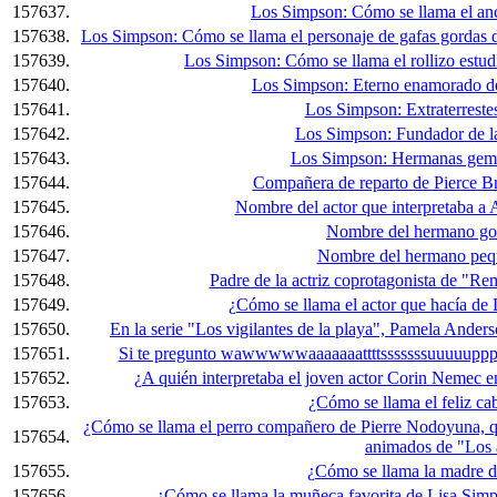
157637.
Los Simpson: Cómo se llama el an
157638.
Los Simpson: Cómo se llama el personaje de gafas gordas de 
157639.
Los Simpson: Cómo se llama el rollizo estudi
157640.
Los Simpson: Eterno enamorado de
157641.
Los Simpson: Extraterrestes
157642.
Los Simpson: Fundador de la
157643.
Los Simpson: Hermanas geme
157644.
Compañera de reparto de Pierce B
157645.
Nombre del actor que interpretaba a
157646.
Nombre del hermano go
157647.
Nombre del hermano peq
157648.
Padre de la actriz coprotagonista de "Re
157649.
¿Cómo se llama el actor que hacía de
157650.
En la serie "Los vigilantes de la playa", Pamela Anders
157651.
Si te pregunto wawwwwwaaaaaaattttsssssssuuuuupppp
157652.
¿A quién interpretaba el joven actor Corin Nemec e
157653.
¿Cómo se llama el feliz c
¿Cómo se llama el perro compañero de Pierre Nodoyuna, que 
157654.
animados de "Los 
157655.
¿Cómo se llama la madre d
157656.
¿Cómo se llama la muñeca favorita de Lisa Simps