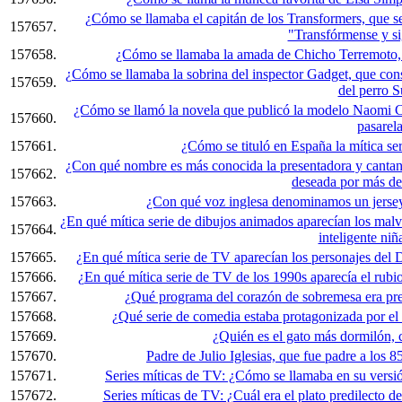
¿Cómo se llamaba el capitán de los Transformers, que se
157657.
"Transfórmense y si
157658.
¿Cómo se llamaba la amada de Chicho Terremoto, a 
¿Cómo se llamaba la sobrina del inspector Gadget, que conse
157659.
del perro S
¿Cómo se llamó la novela que publicó la modelo Naomi Ca
157660.
pasarel
157661.
¿Cómo se tituló en España la mítica s
¿Con qué nombre es más conocida la presentadora y cantan
157662.
deseada por más de 
157663.
¿Con qué voz inglesa denominamos un jersey 
¿En qué mítica serie de dibujos animados aparecían los malv
157664.
inteligente ni
157665.
¿En qué mítica serie de TV aparecían los personajes del 
157666.
¿En qué mítica serie de TV de los 1990s aparecía el rubio
157667.
¿Qué programa del corazón de sobremesa era pr
157668.
¿Qué serie de comedia estaba protagonizada por el 
157669.
¿Quién es el gato más dormilón, 
157670.
Padre de Julio Iglesias, que fue padre a los 
157671.
Series míticas de TV: ¿Cómo se llamaba en su versión
157672.
Series míticas de TV: ¿Cuál era el plato predilecto de