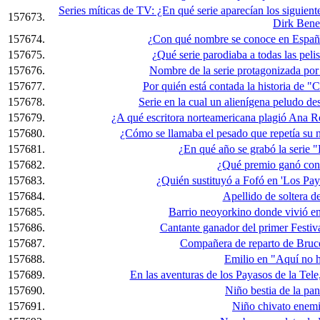
Series míticas de TV: ¿En qué serie aparecían los siguien
157673.
Dirk Bene
157674.
¿Con qué nombre se conoce en España
157675.
¿Qué serie parodiaba a todas las peli
157676.
Nombre de la serie protagonizada por
157677.
Por quién está contada la historia de 
157678.
Serie en la cual un alienígena peludo de
157679.
¿A qué escritora norteamericana plagió Ana Ro
157680.
¿Cómo se llamaba el pesado que repetía su
157681.
¿En qué año se grabó la serie "
157682.
¿Qué premio ganó con
157683.
¿Quién sustituyó a Fofó en 'Los Pay
157684.
Apellido de soltera d
157685.
Barrio neoyorkino donde vivió en
157686.
Cantante ganador del primer Festiv
157687.
Compañera de reparto de Bruce
157688.
Emilio en "Aquí no h
157689.
En las aventuras de los Payasos de la Tele,
157690.
Niño bestia de la pan
157691.
Niño chivato enemi