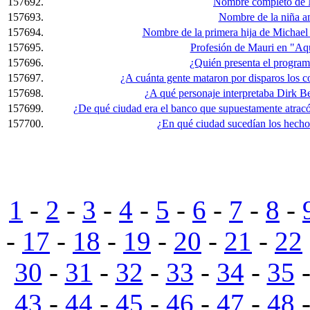
157692.
Nombre completo de 
157693.
Nombre de la niña a
157694.
Nombre de la primera hija de Michael
157695.
Profesión de Mauri en "Aqu
157696.
¿Quién presenta el progra
157697.
¿A cuánta gente mataron por disparos los c
157698.
¿A qué personaje interpretaba Dirk Be
157699.
¿De qué ciudad era el banco que supuestamente atracó
157700.
¿En qué ciudad sucedían los hechos
1
-
2
-
3
-
4
-
5
-
6
-
7
-
8
-
-
17
-
18
-
19
-
20
-
21
-
22
30
-
31
-
32
-
33
-
34
-
35
43
-
44
-
45
-
46
-
47
-
48