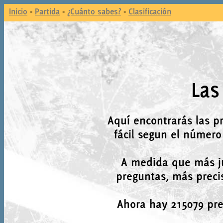
Inicio
-
Partida
-
¿Cuánto sabes?
-
Clasificación
Las
Aquí encontrarás las p
fácil segun el número
A medida que más j
preguntas, más precis
Ahora hay 215079 preg