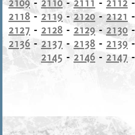
2109
-
2110
-
2111
-
2112
2118
-
2119
-
2120
-
2121
2127
-
2128
-
2129
-
2130
2136
-
2137
-
2138
-
2139
2145
-
2146
-
2147