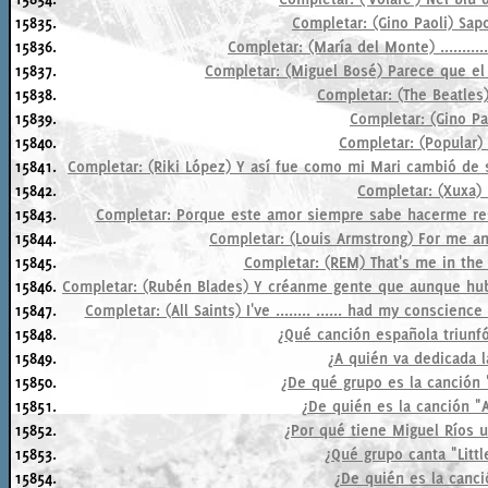
15835.
Completar: (Gino Paoli) Sapo
15836.
Completar: (María del Monte) ............
15837.
Completar: (Miguel Bosé) Parece que el
15838.
Completar: (The Beatles) 
15839.
Completar: (Gino Pao
15840.
Completar: (Popular) El
15841.
Completar: (Riki López) Y así fue como mi Mari cambió de s
15842.
Completar: (Xuxa) Il
15843.
Completar: Porque este amor siempre sabe hacerme resp
15844.
Completar: (Louis Armstrong) For me and
15845.
Completar: (REM) That's me in the c
15846.
Completar: (Rubén Blades) Y créanme gente que aunque hubo
15847.
Completar: (All Saints) I've ........ ...... had my conscience
15848.
¿Qué canción española triunfó
15849.
¿A quién va dedicada 
15850.
¿De qué grupo es la canción 
15851.
¿De quién es la canción 
15852.
¿Por qué tiene Miguel Ríos u
15853.
¿Qué grupo canta "Litt
15854.
¿De quién es la canc