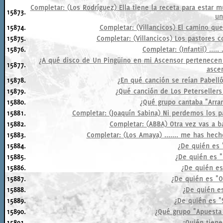
Completar: (Los Rodríguez) Ella tiene la receta para estar 
15873.
un
15874.
Completar: (Villancicos) El camino que 
15875.
Completar: (Villancicos) Los pastores c
15876.
Completar: (Infantil) ..... .
¿A qué disco de Un Pingüino en mi Ascensor pertenecen 
15877.
asce
15878.
¿En qué canción se reían Pabell
15879.
¿Qué canción de Los Petersellers
15880.
¿Qué grupo cantaba "Arra
15881.
Completar: (Joaquín Sabina) Ni perdemos los p
15882.
Completar: (ABBA) Otra vez vas a ba
15883.
Completar: (Los Amaya) ....... me has hecho d
15884.
¿De quién es
15885.
¿De quién es "
15886.
¿De quién es
15887.
¿De quién es "O
15888.
¿De quién es
15889.
¿De quién es "
15890.
¿Qué grupo "Apuesta 
15891.
¿Quién tiene 