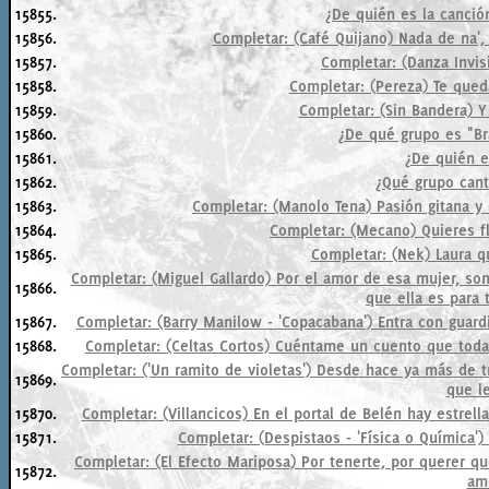
15855.
¿De quién es la canció
15856.
Completar: (Café Quijano) Nada de na',
15857.
Completar: (Danza Invisi
15858.
Completar: (Pereza) Te queda
15859.
Completar: (Sin Bandera) Y
15860.
¿De qué grupo es "Br
15861.
¿De quién e
15862.
¿Qué grupo cant
15863.
Completar: (Manolo Tena) Pasión gitana y 
15864.
Completar: (Mecano) Quieres fl
15865.
Completar: (Nek) Laura qu
Completar: (Miguel Gallardo) Por el amor de esa mujer, 
15866.
que ella es para 
15867.
Completar: (Barry Manilow - 'Copacabana') Entra con guardia
15868.
Completar: (Celtas Cortos) Cuéntame un cuento que toda
Completar: ('Un ramito de violetas') Desde hace ya más de t
15869.
que le
15870.
Completar: (Villancicos) En el portal de Belén hay estrella
15871.
Completar: (Despistaos - 'Física o Química'
Completar: (El Efecto Mariposa) Por tenerte, por querer qu
15872.
amo