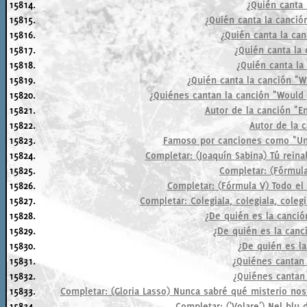
15814.
¿Quién canta 
15815.
¿Quién canta la canció
15816.
¿Quién canta la ca
15817.
¿Quién canta la
15818.
¿Quién canta la
15819.
¿Quién canta la canción "W
15820.
¿Quiénes cantan la canción "Would 
15821.
Autor de la canción "E
15822.
Autor de la 
15823.
Famoso por canciones como "Una 
15824.
Completar: (Joaquín Sabina) Tú reinab
15825.
Completar: (Fórmula 
15826.
Completar: (Fórmula V) Todo el
15827.
Completar: Colegiala, colegiala, colegi
15828.
¿De quién es la canció
15829.
¿De quién es la canci
15830.
¿De quién es la
15831.
¿Quiénes cantan
15832.
¿Quiénes cantan
15833.
Completar: (Gloria Lasso) Nunca sabré qué misterio nos
15834.
Completar: ('Volare') Nel blu d