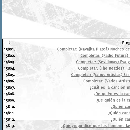
#
Pre
15801.
Completar: (Navajita Plateá) Noches d
15802.
Completar: (Radio Futura) 
15803.
Completar: (Sevillanas) Esa g
15804.
Completar: (The Beatles) ..
15805.
Completar: (Varios Artistas) Si
15806.
Completar: (Varios Artista
15807.
¿Cuál es la canción 
15808.
¿De quién es la ca
15809.
¿De quién es la 
15810.
¿Quién ca
15811.
¿Quién cant
15812.
¿Quién ca
15813.
¿Qué grupo dice que los hombres la