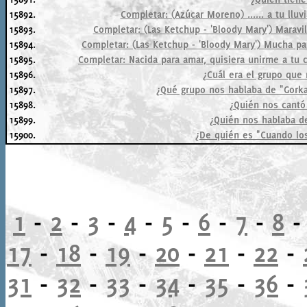
15892.
Completar: (Azúcar Moreno) ...... a tu lluvi
15893.
Completar: (Las Ketchup - 'Bloody Mary') Maravill
15894.
Completar: (Las Ketchup - 'Bloody Mary') Mucha pala
15895.
Completar: Nacida para amar, quisiera unirme a tu c
15896.
¿Cuál era el grupo que
15897.
¿Qué grupo nos hablaba de "Gorka 
15898.
¿Quién nos cantó
15899.
¿Quién nos hablaba d
15900.
¿De quién es "Cuando lo
1
-
2
-
3
-
4
-
5
-
6
-
7
-
8
17
-
18
-
19
-
20
-
21
-
22
-
31
-
32
-
33
-
34
-
35
-
36
-