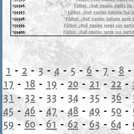
159396.
Fútbol: ¿Qué equipo inglés ha 
159397.
Fútbol: ¿Qué equipo italiano fue l
159398.
Fútbol: ¿Qué equipo italiano ganó 
159399.
Fútbol: ¿Qué equipo juega sus parti
159400.
Fútbol: ¿Qué equipo juega sus partid
1
-
2
-
3
-
4
-
5
-
6
-
7
-
8
17
-
18
-
19
-
20
-
21
-
22
-
31
-
32
-
33
-
34
-
35
-
36
-
45
-
46
-
47
-
48
-
49
-
50
-
59
-
60
-
61
-
62
-
63
-
64
-