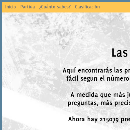
Inicio
-
Partida
-
¿Cuánto sabes?
-
Clasificación
Las
Aquí encontrarás las p
fácil segun el número
A medida que más j
preguntas, más precis
Ahora hay 215079 preg