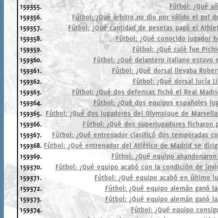
159355.
Fútbol: ¿Qué a
159356.
Fútbol: ¿Qué árbitro no dio por válido el gol 
159357.
Fútbol: ¿Qué cantidad de pesetas pagó el Athlet
159358.
Fútbol: ¿Qué conocido jugador h
159359.
Fútbol: ¿Qué culé fue Pich
159360.
Fútbol: ¿Qué delantero italiano estuvo 
159361.
Fútbol: ¿Qué dorsal llevaba Rober
159362.
Fútbol: ¿Qué dorsal lucía L
159363.
Fútbol: ¿Qué dos defensas fichó el Real Madr
159364.
Fútbol: ¿Qué dos equipos españoles ju
159365.
Fútbol: ¿Qué dos jugadores del Olympique de Marsella 
159366.
Fútbol: ¿Qué dos superjugadores ficharon p
159367.
Fútbol: ¿Qué entrenador clasificó dos temporadas con
159368.
Fútbol: ¿Qué entrenador del Atlético de Madrid se diri
159369.
Fútbol: ¿Qué equipo abandonaron 
159370.
Fútbol: ¿Qué equipo acabó con la condición de invi
159371.
Fútbol: ¿Qué equipo acabó en último lu
159372.
Fútbol: ¿Qué equipo alemán ganó la
159373.
Fútbol: ¿Qué equipo alemán ganó la
159374.
Fútbol: ¿Qué equipo consig