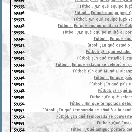
159335.
Fútbol: ¿En qué equipo jug
159336.
Fútbol: ¿En qué equipo jugó 
159337.
Fútbol: ¿En qué equipo jugó Y
159338.
Fútbol: ¿En qué equipo militaba Zé Rob
159339.
Fútbol: ¿En qué equipo militó el po
159340.
Fútbol: ¿En qué equ
159341.
Fútbol: ¿En qué estadio
159342.
Fútbol: ¿En qué estadio 
159343.
Fútbol: ¿En qué estadio jueg
159344.
Fútbol: ¿En qué estadio se celebró el p
159345.
Fútbol: ¿En qué Mundial alcanz
159346.
Fútbol: ¿En qué paí
159347.
Fútbol: ¿En qué país 
159348.
Fútbol: ¿En qué p
159349.
Fútbol: ¿En qué sele
159350.
Fútbol: ¿En qué temporada debutó
159351.
Fútbol: ¿En qué temporada se añadió a la camis
159352.
Fútbol: ¿En qué temporada se conviert
159353.
Fútbol: ¿Qué "mag
159354.
Fútbol: ¿Qué antiguo portero de