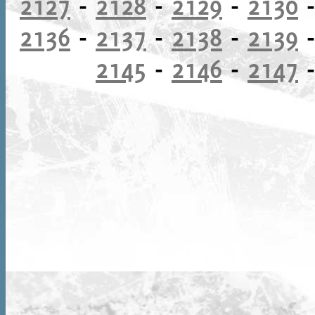
2127
-
2128
-
2129
-
2130
2136
-
2137
-
2138
-
2139
2145
-
2146
-
2147