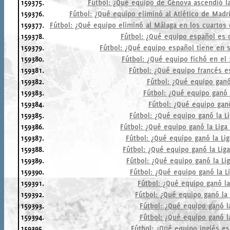
159375.
Fútbol: ¿Qué equipo de Génova ascendió la 
159376.
Fútbol: ¿Qué equipo eliminó al Atlético de Madr
159377.
Fútbol: ¿Qué equipo eliminó al Málaga en los cuartos 
159378.
Fútbol: ¿Qué equipo español es 
159379.
Fútbol: ¿Qué equipo español tiene en 
159380.
Fútbol: ¿Qué equipo fichó en el
159381.
Fútbol: ¿Qué equipo francés e
159382.
Fútbol: ¿Qué equipo gan
159383.
Fútbol: ¿Qué equipo ganó 
159384.
Fútbol: ¿Qué equipo ganó
159385.
Fútbol: ¿Qué equipo ganó la L
159386.
Fútbol: ¿Qué equipo ganó la Liga
159387.
Fútbol: ¿Qué equipo ganó la Li
159388.
Fútbol: ¿Qué equipo ganó la Lig
159389.
Fútbol: ¿Qué equipo ganó la Li
159390.
Fútbol: ¿Qué equipo ganó la L
159391.
Fútbol: ¿Qué equipo ganó l
159392.
Fútbol: ¿Qué equipo ganó la
159393.
Fútbol: ¿Qué equipo ganó l
159394.
Fútbol: ¿Qué equipo ganó l
159395.
Fútbol: ¿Qué equipo inglés e