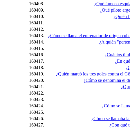
160408.
¿Qué famoso esquia
160409.
¿Qué piloto arg
160410.
¿Quién f
160411.
160412.
160413.
¿Cómo se llama el entrenador de origen cuban
160414.
¿A quién "perten
160415.
160416.
¿Cuántos títu
160417.
¿En qué
160418.
¿Q
160419.
¿Quién marcó los tres goles contra el Gö
160420.
¿Cómo se denomina el dep
160421.
¿Qué
160422.
160423.
160424.
¿Cómo se llamab
160425.
160426.
¿Cómo se llamaba la 
160427.
¿Con qué ti