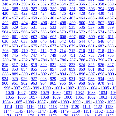
348
-
349
-
350
-
351
-
352
-
353
-
354
-
355
-
356
-
357
-
358
-
359
384
-
385
-
386
-
387
-
388
-
389
-
390
-
391
-
392
-
393
-
394
-
395
420
-
421
-
422
-
423
-
424
-
425
-
426
-
427
-
428
-
429
-
430
-
431
456
-
457
-
458
-
459
-
460
-
461
-
462
-
463
-
464
-
465
-
466
-
467
492
-
493
-
494
-
495
-
496
-
497
-
498
-
499
-
500
-
501
-
502
-
503
528
-
529
-
530
-
531
-
532
-
533
-
534
-
535
-
536
-
537
-
538
-
539
564
-
565
-
566
-
567
-
568
-
569
-
570
-
571
-
572
-
573
-
574
-
575
600
-
601
-
602
-
603
-
604
-
605
-
606
-
607
-
608
-
609
-
610
-
611
636
-
637
-
638
-
639
-
640
-
641
-
642
-
643
-
644
-
645
-
646
-
647
672
-
673
-
674
-
675
-
676
-
677
-
678
-
679
-
680
-
681
-
682
-
683
708
-
709
-
710
-
711
-
712
-
713
-
714
-
715
-
716
-
717
-
718
-
719
744
-
745
-
746
-
747
-
748
-
749
-
750
-
751
-
752
-
753
-
754
-
755
780
-
781
-
782
-
783
-
784
-
785
-
786
-
787
-
788
-
789
-
790
-
791
816
-
817
-
818
-
819
-
820
-
821
-
822
-
823
-
824
-
825
-
826
-
827
852
-
853
-
854
-
855
-
856
-
857
-
858
-
859
-
860
-
861
-
862
-
863
888
-
889
-
890
-
891
-
892
-
893
-
894
-
895
-
896
-
897
-
898
-
899
924
-
925
-
926
-
927
-
928
-
929
-
930
-
931
-
932
-
933
-
934
-
935
960
-
961
-
962
-
963
-
964
-
965
-
966
-
967
-
968
-
969
-
970
-
971
996
-
997
-
998
-
999
-
1000
-
1001
-
1002
-
1003
-
1004
-
1005
-
1
1026
-
1027
-
1028
-
1029
-
1030
-
1031
-
1032
-
1033
-
1034
-
10
1055
-
1056
-
1057
-
1058
-
1059
-
1060
-
1061
-
1062
-
1063
-
10
1084
-
1085
-
1086
-
1087
-
1088
-
1089
-
1090
-
1091
-
1092
-
1093
1114
-
1115
-
1116
-
1117
-
1118
-
1119
-
1120
-
1121
-
1122
-
1123
1144
-
1145
-
1146
-
1147
-
1148
-
1149
-
1150
-
1151
-
1152
-
1153
1174
-
1175
-
1176
-
1177
-
1178
-
1179
-
1180
-
1181
-
1182
-
1183