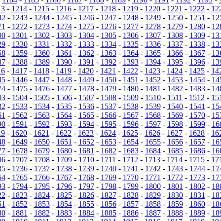
13
-
1214
-
1215
-
1216
-
1217
-
1218
-
1219
-
1220
-
1221
-
1222
-
12
42
-
1243
-
1244
-
1245
-
1246
-
1247
-
1248
-
1249
-
1250
-
1251
-
12
71
-
1272
-
1273
-
1274
-
1275
-
1276
-
1277
-
1278
-
1279
-
1280
-
12
00
-
1301
-
1302
-
1303
-
1304
-
1305
-
1306
-
1307
-
1308
-
1309
-
13
29
-
1330
-
1331
-
1332
-
1333
-
1334
-
1335
-
1336
-
1337
-
1338
-
13
58
-
1359
-
1360
-
1361
-
1362
-
1363
-
1364
-
1365
-
1366
-
1367
-
13
87
-
1388
-
1389
-
1390
-
1391
-
1392
-
1393
-
1394
-
1395
-
1396
-
13
16
-
1417
-
1418
-
1419
-
1420
-
1421
-
1422
-
1423
-
1424
-
1425
-
14
45
-
1446
-
1447
-
1448
-
1449
-
1450
-
1451
-
1452
-
1453
-
1454
-
14
74
-
1475
-
1476
-
1477
-
1478
-
1479
-
1480
-
1481
-
1482
-
1483
-
14
03
-
1504
-
1505
-
1506
-
1507
-
1508
-
1509
-
1510
-
1511
-
1512
-
15
32
-
1533
-
1534
-
1535
-
1536
-
1537
-
1538
-
1539
-
1540
-
1541
-
15
61
-
1562
-
1563
-
1564
-
1565
-
1566
-
1567
-
1568
-
1569
-
1570
-
15
90
-
1591
-
1592
-
1593
-
1594
-
1595
-
1596
-
1597
-
1598
-
1599
-
16
19
-
1620
-
1621
-
1622
-
1623
-
1624
-
1625
-
1626
-
1627
-
1628
-
16
48
-
1649
-
1650
-
1651
-
1652
-
1653
-
1654
-
1655
-
1656
-
1657
-
16
77
-
1678
-
1679
-
1680
-
1681
-
1682
-
1683
-
1684
-
1685
-
1686
-
16
06
-
1707
-
1708
-
1709
-
1710
-
1711
-
1712
-
1713
-
1714
-
1715
-
17
35
-
1736
-
1737
-
1738
-
1739
-
1740
-
1741
-
1742
-
1743
-
1744
-
17
64
-
1765
-
1766
-
1767
-
1768
-
1769
-
1770
-
1771
-
1772
-
1773
-
17
93
-
1794
-
1795
-
1796
-
1797
-
1798
-
1799
-
1800
-
1801
-
1802
-
18
22
-
1823
-
1824
-
1825
-
1826
-
1827
-
1828
-
1829
-
1830
-
1831
-
18
51
-
1852
-
1853
-
1854
-
1855
-
1856
-
1857
-
1858
-
1859
-
1860
-
18
80
-
1881
-
1882
-
1883
-
1884
-
1885
-
1886
-
1887
-
1888
-
1889
-
18