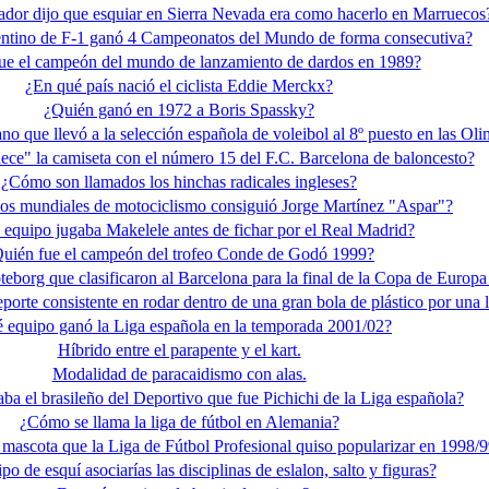
dor dijo que esquiar en Sierra Nevada era como hacerlo en Marruecos
entino de F-1 ganó 4 Campeonatos del Mundo de forma consecutiva?
ue el campeón del mundo de lanzamiento de dardos en 1989?
¿En qué país nació el ciclista Eddie Merckx?
¿Quién ganó en 1972 a Boris Spassky?
o que llevó a la selección española de voleibol al 8º puesto en las Ol
ece" la camiseta con el número 15 del F.C. Barcelona de baloncesto?
¿Cómo son llamados los hinchas radicales ingleses?
los mundiales de motociclismo consiguió Jorge Martínez "Aspar"?
 equipo jugaba Makelele antes de fichar por el Real Madrid?
uién fue el campeón del trofeo Conde de Godó 1999?
teborg que clasificaron al Barcelona para la final de la Copa de Europa
orte consistente en rodar dentro de una gran bola de plástico por una 
 equipo ganó la Liga española en la temporada 2001/02?
Híbrido entre el parapente y el kart.
Modalidad de paracaidismo con alas.
a el brasileño del Deportivo que fue Pichichi de la Liga española?
¿Cómo se llama la liga de fútbol en Alemania?
mascota que la Liga de Fútbol Profesional quiso popularizar en 1998/
po de esquí asociarías las disciplinas de eslalon, salto y figuras?