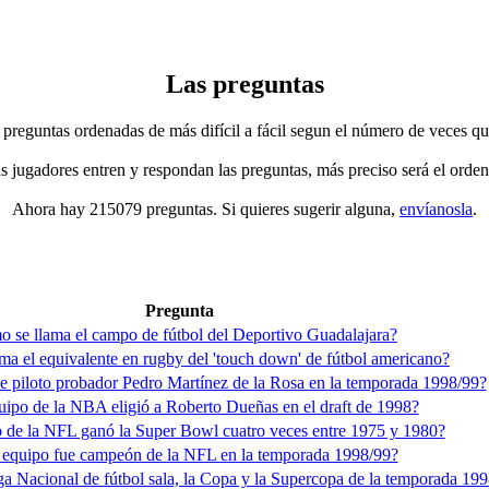
Las preguntas
 preguntas ordenadas de más difícil a fácil segun el número de veces qu
jugadores entren y respondan las preguntas, más preciso será el orden
Ahora hay 215079 preguntas. Si quieres sugerir alguna,
envíanosla
.
Pregunta
 se llama el campo de fútbol del Deportivo Guadalajara?
ma el equivalente en rugby del 'touch down' de fútbol americano?
e piloto probador Pedro Martínez de la Rosa en la temporada 1998/99?
ipo de la NBA eligió a Roberto Dueñas en el draft de 1998?
 de la NFL ganó la Super Bowl cuatro veces entre 1975 y 1980?
equipo fue campeón de la NFL en la temporada 1998/99?
a Nacional de fútbol sala, la Copa y la Supercopa de la temporada 19