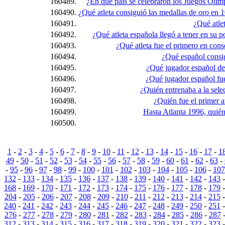
160489.
¿En qué país se celebraron los Juegos Olím
160490.
¿Qué atleta consiguió las medallas de oro en 
160491.
¿Qué atle
160492.
¿Qué atleta española llegó a tener en su 
160493.
¿Qué atleta fue el primero en con
160494.
¿Qué español consig
160495.
¿Qué jugador español de
160496.
¿Qué jugador español fue
160497.
¿Quién entrenaba a la sel
160498.
¿Quién fue el primer a
160499.
Hasta Atlanta 1996, quién
160500.
1
-
2
-
3
-
4
-
5
-
6
-
7
-
8
-
9
-
10
-
11
-
12
-
13
-
14
-
15
-
16
-
17
-
1
49
-
50
-
51
-
52
-
53
-
54
-
55
-
56
-
57
-
58
-
59
-
60
-
61
-
62
-
63
-
-
95
-
96
-
97
-
98
-
99
-
100
-
101
-
102
-
103
-
104
-
105
-
106
-
107
132
-
133
-
134
-
135
-
136
-
137
-
138
-
139
-
140
-
141
-
142
-
143
168
-
169
-
170
-
171
-
172
-
173
-
174
-
175
-
176
-
177
-
178
-
179
204
-
205
-
206
-
207
-
208
-
209
-
210
-
211
-
212
-
213
-
214
-
215
240
-
241
-
242
-
243
-
244
-
245
-
246
-
247
-
248
-
249
-
250
-
251
276
-
277
-
278
-
279
-
280
-
281
-
282
-
283
-
284
-
285
-
286
-
287
312
-
313
-
314
-
315
-
316
-
317
-
318
-
319
-
320
-
321
-
322
-
323