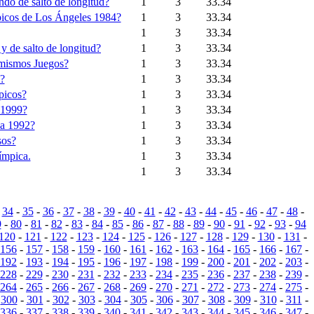
do de salto de longitud?
1
3
33.34
mpicos de Los Ángeles 1984?
1
3
33.34
1
3
33.34
y de salto de longitud?
1
3
33.34
s mismos Juegos?
1
3
33.34
?
1
3
33.34
picos?
1
3
33.34
 1999?
1
3
33.34
na 1992?
1
3
33.34
sos?
1
3
33.34
ímpica.
1
3
33.34
1
3
33.34
-
34
-
35
-
36
-
37
-
38
-
39
-
40
-
41
-
42
-
43
-
44
-
45
-
46
-
47
-
48
-
9
-
80
-
81
-
82
-
83
-
84
-
85
-
86
-
87
-
88
-
89
-
90
-
91
-
92
-
93
-
94
120
-
121
-
122
-
123
-
124
-
125
-
126
-
127
-
128
-
129
-
130
-
131
-
156
-
157
-
158
-
159
-
160
-
161
-
162
-
163
-
164
-
165
-
166
-
167
-
192
-
193
-
194
-
195
-
196
-
197
-
198
-
199
-
200
-
201
-
202
-
203
-
228
-
229
-
230
-
231
-
232
-
233
-
234
-
235
-
236
-
237
-
238
-
239
-
264
-
265
-
266
-
267
-
268
-
269
-
270
-
271
-
272
-
273
-
274
-
275
-
-
300
-
301
-
302
-
303
-
304
-
305
-
306
-
307
-
308
-
309
-
310
-
311
-
336
-
337
-
338
-
339
-
340
-
341
-
342
-
343
-
344
-
345
-
346
-
347
-