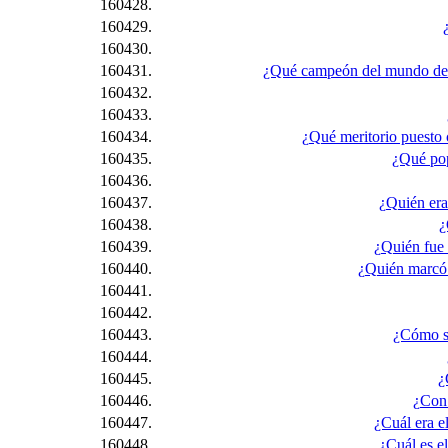
160428.
160429.
160430.
160431.
¿Qué campeón del mundo de lo
160432.
160433.
160434.
¿Qué meritorio puesto 
160435.
¿Qué pop
160436.
160437.
¿Quién era
160438.
¿
160439.
¿Quién fue 
160440.
¿Quién marcó 
160441.
160442.
160443.
¿Cómo se
160444.
160445.
¿
160446.
¿Con 
160447.
¿Cuál era e
160448.
¿Cuál es e