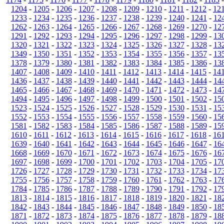
1204
-
1205
-
1206
-
1207
-
1208
-
1209
-
1210
-
1211
-
1212
-
12
1233
-
1234
-
1235
-
1236
-
1237
-
1238
-
1239
-
1240
-
1241
-
12
1262
-
1263
-
1264
-
1265
-
1266
-
1267
-
1268
-
1269
-
1270
-
12
1291
-
1292
-
1293
-
1294
-
1295
-
1296
-
1297
-
1298
-
1299
-
13
1320
-
1321
-
1322
-
1323
-
1324
-
1325
-
1326
-
1327
-
1328
-
13
1349
-
1350
-
1351
-
1352
-
1353
-
1354
-
1355
-
1356
-
1357
-
13
1378
-
1379
-
1380
-
1381
-
1382
-
1383
-
1384
-
1385
-
1386
-
13
1407
-
1408
-
1409
-
1410
-
1411
-
1412
-
1413
-
1414
-
1415
-
14
1436
-
1437
-
1438
-
1439
-
1440
-
1441
-
1442
-
1443
-
1444
-
14
1465
-
1466
-
1467
-
1468
-
1469
-
1470
-
1471
-
1472
-
1473
-
14
1494
-
1495
-
1496
-
1497
-
1498
-
1499
-
1500
-
1501
-
1502
-
15
1523
-
1524
-
1525
-
1526
-
1527
-
1528
-
1529
-
1530
-
1531
-
15
1552
-
1553
-
1554
-
1555
-
1556
-
1557
-
1558
-
1559
-
1560
-
15
1581
-
1582
-
1583
-
1584
-
1585
-
1586
-
1587
-
1588
-
1589
-
15
1610
-
1611
-
1612
-
1613
-
1614
-
1615
-
1616
-
1617
-
1618
-
16
1639
-
1640
-
1641
-
1642
-
1643
-
1644
-
1645
-
1646
-
1647
-
16
1668
-
1669
-
1670
-
1671
-
1672
-
1673
-
1674
-
1675
-
1676
-
16
1697
-
1698
-
1699
-
1700
-
1701
-
1702
-
1703
-
1704
-
1705
-
17
1726
-
1727
-
1728
-
1729
-
1730
-
1731
-
1732
-
1733
-
1734
-
17
1755
-
1756
-
1757
-
1758
-
1759
-
1760
-
1761
-
1762
-
1763
-
17
1784
-
1785
-
1786
-
1787
-
1788
-
1789
-
1790
-
1791
-
1792
-
17
1813
-
1814
-
1815
-
1816
-
1817
-
1818
-
1819
-
1820
-
1821
-
18
1842
-
1843
-
1844
-
1845
-
1846
-
1847
-
1848
-
1849
-
1850
-
18
1871
-
1872
-
1873
-
1874
-
1875
-
1876
-
1877
-
1878
-
1879
-
18