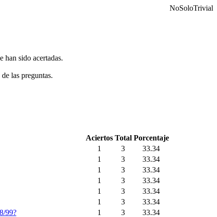
NoSoloTrivial
e han sido acertadas.
 de las preguntas.
Aciertos
Total
Porcentaje
1
3
33.34
1
3
33.34
1
3
33.34
1
3
33.34
1
3
33.34
1
3
33.34
98/99?
1
3
33.34