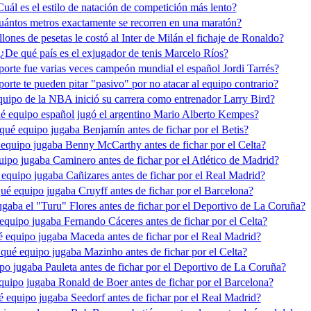
Cuál es el estilo de natación de competición más lento?
uántos metros exactamente se recorren en una maratón?
lones de pesetas le costó al Inter de Milán el fichaje de Ronaldo?
¿De qué país es el exjugador de tenis Marcelo Ríos?
orte fue varias veces campeón mundial el español Jordi Tarrés?
orte te pueden pitar "pasivo" por no atacar al equipo contrario?
uipo de la NBA inició su carrera como entrenador Larry Bird?
é equipo español jugó el argentino Mario Alberto Kempes?
qué equipo jugaba Benjamín antes de fichar por el Betis?
equipo jugaba Benny McCarthy antes de fichar por el Celta?
ipo jugaba Caminero antes de fichar por el Atlético de Madrid?
equipo jugaba Cañizares antes de fichar por el Real Madrid?
ué equipo jugaba Cruyff antes de fichar por el Barcelona?
gaba el "Turu" Flores antes de fichar por el Deportivo de La Coruña?
equipo jugaba Fernando Cáceres antes de fichar por el Celta?
 equipo jugaba Maceda antes de fichar por el Real Madrid?
qué equipo jugaba Mazinho antes de fichar por el Celta?
po jugaba Pauleta antes de fichar por el Deportivo de La Coruña?
quipo jugaba Ronald de Boer antes de fichar por el Barcelona?
 equipo jugaba Seedorf antes de fichar por el Real Madrid?