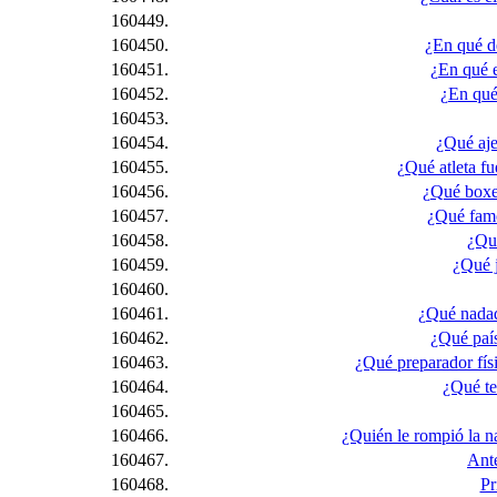
160449.
160450.
¿En qué d
160451.
¿En qué e
160452.
¿En qué
160453.
160454.
¿Qué aje
160455.
¿Qué atleta fu
160456.
¿Qué boxea
160457.
¿Qué famo
160458.
¿Qué
160459.
¿Qué j
160460.
160461.
¿Qué nadad
160462.
¿Qué país
160463.
¿Qué preparador fís
160464.
¿Qué te
160465.
160466.
¿Quién le rompió la n
160467.
Ante
160468.
Pr