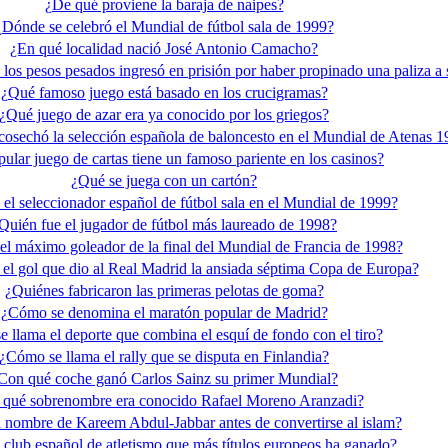
¿De qué proviene la baraja de naipes?
¿Dónde se celebró el Mundial de fútbol sala de 1999?
¿En qué localidad nació José Antonio Camacho?
s pesos pesados ingresó en prisión por haber propinado una paliza a 
¿Qué famoso juego está basado en los crucigramas?
¿Qué juego de azar era ya conocido por los griegos?
cosechó la selección española de baloncesto en el Mundial de Atenas 
ular juego de cartas tiene un famoso pariente en los casinos?
¿Qué se juega con un cartón?
 el seleccionador español de fútbol sala en el Mundial de 1999?
Quién fue el jugador de fútbol más laureado de 1998?
el máximo goleador de la final del Mundial de Francia de 1998?
el gol que dio al Real Madrid la ansiada séptima Copa de Europa?
¿Quiénes fabricaron las primeras pelotas de goma?
¿Cómo se denomina el maratón popular de Madrid?
 llama el deporte que combina el esquí de fondo con el tiro?
¿Cómo se llama el rally que se disputa en Finlandia?
Con qué coche ganó Carlos Sainz su primer Mundial?
qué sobrenombre era conocido Rafael Moreno Aranzadi?
l nombre de Kareem Abdul-Jabbar antes de convertirse al islam?
l club español de atletismo que más títulos europeos ha ganado?