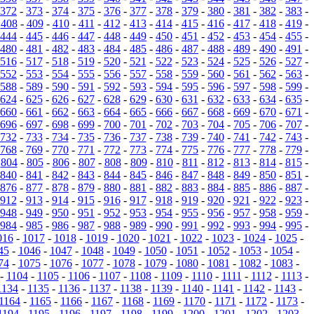
372
-
373
-
374
-
375
-
376
-
377
-
378
-
379
-
380
-
381
-
382
-
383
-
-
408
-
409
-
410
-
411
-
412
-
413
-
414
-
415
-
416
-
417
-
418
-
419
-
444
-
445
-
446
-
447
-
448
-
449
-
450
-
451
-
452
-
453
-
454
-
455
-
480
-
481
-
482
-
483
-
484
-
485
-
486
-
487
-
488
-
489
-
490
-
491
-
516
-
517
-
518
-
519
-
520
-
521
-
522
-
523
-
524
-
525
-
526
-
527
-
552
-
553
-
554
-
555
-
556
-
557
-
558
-
559
-
560
-
561
-
562
-
563
-
588
-
589
-
590
-
591
-
592
-
593
-
594
-
595
-
596
-
597
-
598
-
599
-
624
-
625
-
626
-
627
-
628
-
629
-
630
-
631
-
632
-
633
-
634
-
635
-
660
-
661
-
662
-
663
-
664
-
665
-
666
-
667
-
668
-
669
-
670
-
671
-
696
-
697
-
698
-
699
-
700
-
701
-
702
-
703
-
704
-
705
-
706
-
707
-
732
-
733
-
734
-
735
-
736
-
737
-
738
-
739
-
740
-
741
-
742
-
743
-
768
-
769
-
770
-
771
-
772
-
773
-
774
-
775
-
776
-
777
-
778
-
779
-
-
804
-
805
-
806
-
807
-
808
-
809
-
810
-
811
-
812
-
813
-
814
-
815
-
840
-
841
-
842
-
843
-
844
-
845
-
846
-
847
-
848
-
849
-
850
-
851
-
876
-
877
-
878
-
879
-
880
-
881
-
882
-
883
-
884
-
885
-
886
-
887
-
912
-
913
-
914
-
915
-
916
-
917
-
918
-
919
-
920
-
921
-
922
-
923
-
948
-
949
-
950
-
951
-
952
-
953
-
954
-
955
-
956
-
957
-
958
-
959
-
984
-
985
-
986
-
987
-
988
-
989
-
990
-
991
-
992
-
993
-
994
-
995
-
016
-
1017
-
1018
-
1019
-
1020
-
1021
-
1022
-
1023
-
1024
-
1025
-
45
-
1046
-
1047
-
1048
-
1049
-
1050
-
1051
-
1052
-
1053
-
1054
-
74
-
1075
-
1076
-
1077
-
1078
-
1079
-
1080
-
1081
-
1082
-
1083
-
-
1104
-
1105
-
1106
-
1107
-
1108
-
1109
-
1110
-
1111
-
1112
-
1113
-
1134
-
1135
-
1136
-
1137
-
1138
-
1139
-
1140
-
1141
-
1142
-
1143
-
1164
-
1165
-
1166
-
1167
-
1168
-
1169
-
1170
-
1171
-
1172
-
1173
-
1194
-
1195
-
1196
-
1197
-
1198
-
1199
-
1200
-
1201
-
1202
-
1203
-