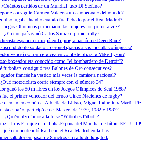
¿Cuántos partidos de un Mundial jugó Di Stefano?
eporte consiguió Carmen Valderas un campeonato del mundo?
quipo jugaba Juanito cuando fue fichado por el Real Madrid?
 Juegos Olímpicos participaron las mujeres por primera vez?
¿En qué país ganó Carlos Sainz su primer rally?
drecista español participó en la programación de Deep Blue?
e ascendido de soldado a coronel gracias a sus medallas olímpicas?
dor venció por primera vez en combate oficial a Mike Tyson?
so boxeador era conocido como "el bombardero de Detroit"?
 futbolista consiguió tres Balones de Oro consecutivos?
ugador francés ha vestido más veces la camiseta nacional?
¿Qué motociclista corría siempre con el número 34?
or ganó los 50 m libres en los Juegos Olímpicos de Seúl 1988?
 fue el primer vencedor del torneo Cinco Naciones de rugby?
ico tenían en común el Athletic de Bilbao, Miguel Indurain y Martín Fi
nista español participó en el Masters de 1979, 1982 y 1983?
¿Quién hizo famosa la frase "Fútbol es fútbol"?
ariz a Luis Enrique en el Italia-España del Mundial de fútbol EEUU 1
 qué equipo debutó Raúl con el Real Madrid en la Liga.
imer saltador en pasar de 8 metros en salto de longitud.