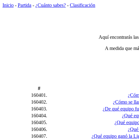
Inicio
-
Partida
-
¿Cuánto sabes?
-
Clasificación
Aquí encontrarás las
A medida que más 
#
160401.
¿Cómo
160402.
¿Cómo se lla
160403.
¿De qué equipo fu
160404.
¿Qué equ
160405.
¿Qué equipo
160406.
¿Qué 
160407.
¿Qué equipo ganó la Lig