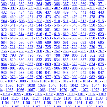
-
360
-
361
-
362
-
363
-
364
-
365
-
366
-
367
-
368
-
369
-
370
-
371
-
-
396
-
397
-
398
-
399
-
400
-
401
-
402
-
403
-
404
-
405
-
406
-
407
-
432
-
433
-
434
-
435
-
436
-
437
-
438
-
439
-
440
-
441
-
442
-
443
-
-
468
-
469
-
470
-
471
-
472
-
473
-
474
-
475
-
476
-
477
-
478
-
479
-
-
504
-
505
-
506
-
507
-
508
-
509
-
510
-
511
-
512
-
513
-
514
-
515
-
-
540
-
541
-
542
-
543
-
544
-
545
-
546
-
547
-
548
-
549
-
550
-
551
-
-
576
-
577
-
578
-
579
-
580
-
581
-
582
-
583
-
584
-
585
-
586
-
587
-
-
612
-
613
-
614
-
615
-
616
-
617
-
618
-
619
-
620
-
621
-
622
-
623
-
-
648
-
649
-
650
-
651
-
652
-
653
-
654
-
655
-
656
-
657
-
658
-
659
-
-
684
-
685
-
686
-
687
-
688
-
689
-
690
-
691
-
692
-
693
-
694
-
695
-
-
720
-
721
-
722
-
723
-
724
-
725
-
726
-
727
-
728
-
729
-
730
-
731
-
-
756
-
757
-
758
-
759
-
760
-
761
-
762
-
763
-
764
-
765
-
766
-
767
-
-
792
-
793
-
794
-
795
-
796
-
797
-
798
-
799
-
800
-
801
-
802
-
803
-
828
-
829
-
830
-
831
-
832
-
833
-
834
-
835
-
836
-
837
-
838
-
839
-
-
864
-
865
-
866
-
867
-
868
-
869
-
870
-
871
-
872
-
873
-
874
-
875
-
-
900
-
901
-
902
-
903
-
904
-
905
-
906
-
907
-
908
-
909
-
910
-
911
-
-
936
-
937
-
938
-
939
-
940
-
941
-
942
-
943
-
944
-
945
-
946
-
947
-
-
972
-
973
-
974
-
975
-
976
-
977
-
978
-
979
-
980
-
981
-
982
-
983
-
006
-
1007
-
1008
-
1009
-
1010
-
1011
-
1012
-
1013
-
1014
-
1015
-
1
35
-
1036
-
1037
-
1038
-
1039
-
1040
-
1041
-
1042
-
1043
-
1044
-
10
64
-
1065
-
1066
-
1067
-
1068
-
1069
-
1070
-
1071
-
1072
-
1073
-
10
-
1094
-
1095
-
1096
-
1097
-
1098
-
1099
-
1100
-
1101
-
1102
-
1103
-
1124
-
1125
-
1126
-
1127
-
1128
-
1129
-
1130
-
1131
-
1132
-
1133
-
-
1154
-
1155
-
1156
-
1157
-
1158
-
1159
-
1160
-
1161
-
1162
-
1163
-
-
1184
-
1185
-
1186
-
1187
-
1188
-
1189
-
1190
-
1191
-
1192
-
1193
-