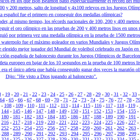
picos en los que Bob Beamon batió espectacularmente el récord del mun
100 y 200 metros, salto de longitud y 4x100 relevos en los Juegos Olí
ta español fue el primero en conseguir dos medallas olímpicas?
poder, al mismo tiempo, los récords nacionales de 100, 200 y 400 metros 
seguir el oro olímpico en las pruebas de 200 y 400 metros lisos en uno
uió por primera vez una medalla olímpica en la prueba de 1500 metros
 waterpolo fue el máximo goleador en varios Mundiales y Juegos Olím
 elegido mejor jugador del Mundial de voleibol celebrado en Japón en
ección española de baloncesto durante los Juegos Olímpicos de Barcelo
tleta europeo en bajar de los 10 segundos en la prueba de 100 metros li
 era el único atleta que había conseguido ganar dos veces la maratón ol
Dijo: "He visto a Dios jugando al baloncesto".
8
-
19
-
20
-
21
-
22
-
23
-
24
-
25
-
26
-
27
-
28
-
29
-
30
-
31
-
32
-
33
64
-
65
-
66
-
67
-
68
-
69
-
70
-
71
-
72
-
73
-
74
-
75
-
76
-
77
-
78
-
7
-
108
-
109
-
110
-
111
-
112
-
113
-
114
-
115
-
116
-
117
-
118
-
119
-
-
144
-
145
-
146
-
147
-
148
-
149
-
150
-
151
-
152
-
153
-
154
-
155
-
-
180
-
181
-
182
-
183
-
184
-
185
-
186
-
187
-
188
-
189
-
190
-
191
-
-
216
-
217
-
218
-
219
-
220
-
221
-
222
-
223
-
224
-
225
-
226
-
227
-
-
252
-
253
-
254
-
255
-
256
-
257
-
258
-
259
-
260
-
261
-
262
-
263
-
-
288
-
289
-
290
-
291
-
292
-
293
-
294
-
295
-
296
-
297
-
298
-
299
-
324
-
325
-
326
-
327
-
328
-
329
-
330
-
331
-
332
-
333
-
334
-
335
-