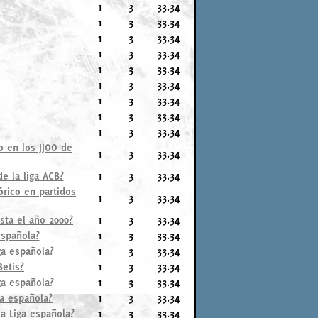
1
3
33.34
1
3
33.34
1
3
33.34
1
3
33.34
1
3
33.34
1
3
33.34
1
3
33.34
1
3
33.34
1
3
33.34
o en los JJOO de
1
3
33.34
e la liga ACB?
1
3
33.34
órico en partidos
1
3
33.34
sta el año 2000?
1
3
33.34
española?
1
3
33.34
ga española?
1
3
33.34
Betis?
1
3
33.34
ga española?
1
3
33.34
ga española?
1
3
33.34
a Liga española?
1
3
33.34