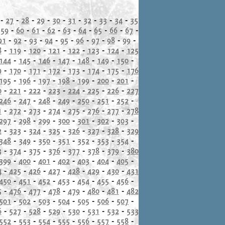
-
27
-
28
-
29
-
30
-
31
-
32
-
33
-
34
-
35
-
59
-
60
-
61
-
62
-
63
-
64
-
65
-
66
-
67
-
91
-
92
-
93
-
94
-
95
-
96
-
97
-
98
-
99
-
8
-
119
-
120
-
121
-
122
-
123
-
124
-
125
144
-
145
-
146
-
147
-
148
-
149
-
150
-
9
-
170
-
171
-
172
-
173
-
174
-
175
-
176
195
-
196
-
197
-
198
-
199
-
200
-
201
-
0
-
221
-
222
-
223
-
224
-
225
-
226
-
227
246
-
247
-
248
-
249
-
250
-
251
-
252
-
1
-
272
-
273
-
274
-
275
-
276
-
277
-
278
297
-
298
-
299
-
300
-
301
-
302
-
303
-
2
-
323
-
324
-
325
-
326
-
327
-
328
-
329
348
-
349
-
350
-
351
-
352
-
353
-
354
-
3
-
374
-
375
-
376
-
377
-
378
-
379
-
380
399
-
400
-
401
-
402
-
403
-
404
-
405
-
4
-
425
-
426
-
427
-
428
-
429
-
430
-
431
450
-
451
-
452
-
453
-
454
-
455
-
456
-
5
-
476
-
477
-
478
-
479
-
480
-
481
-
482
501
-
502
-
503
-
504
-
505
-
506
-
507
-
6
-
527
-
528
-
529
-
530
-
531
-
532
-
533
552
-
553
-
554
-
555
-
556
-
557
-
558
-