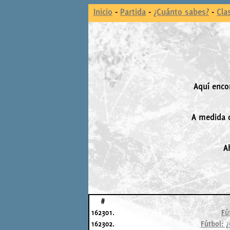
Inicio
-
Partida
-
¿Cuánto sabes?
-
Cla
Aquí enco
A medida q
A
#
162301.
Fú
162302.
Fútbol: 