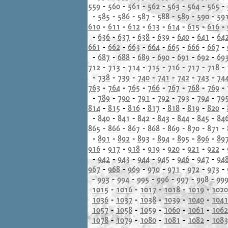
559
-
560
-
561
-
562
-
563
-
564
-
565
-
-
585
-
586
-
587
-
588
-
589
-
590
-
59
610
-
611
-
612
-
613
-
614
-
615
-
616
-
-
636
-
637
-
638
-
639
-
640
-
641
-
64
661
-
662
-
663
-
664
-
665
-
666
-
667
-
-
687
-
688
-
689
-
690
-
691
-
692
-
69
712
-
713
-
714
-
715
-
716
-
717
-
718
-
-
738
-
739
-
740
-
741
-
742
-
743
-
74
763
-
764
-
765
-
766
-
767
-
768
-
769
-
-
789
-
790
-
791
-
792
-
793
-
794
-
79
814
-
815
-
816
-
817
-
818
-
819
-
820
-
-
840
-
841
-
842
-
843
-
844
-
845
-
84
865
-
866
-
867
-
868
-
869
-
870
-
871
-
-
891
-
892
-
893
-
894
-
895
-
896
-
89
916
-
917
-
918
-
919
-
920
-
921
-
922
-
-
942
-
943
-
944
-
945
-
946
-
947
-
94
967
-
968
-
969
-
970
-
971
-
972
-
973
-
-
993
-
994
-
995
-
996
-
997
-
998
-
99
1015
-
1016
-
1017
-
1018
-
1019
-
1020
1036
-
1037
-
1038
-
1039
-
1040
-
1041
1057
-
1058
-
1059
-
1060
-
1061
-
1062
1078
-
1079
-
1080
-
1081
-
1082
-
1083