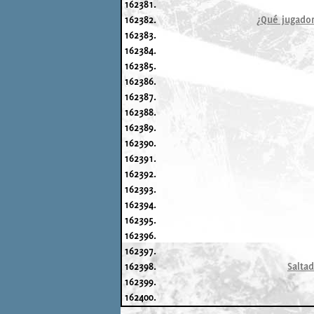
162381.
162382.
¿Qué jugador
162383.
162384.
162385.
162386.
162387.
162388.
162389.
162390.
162391.
162392.
162393.
162394.
162395.
162396.
162397.
162398.
Salta
162399.
162400.