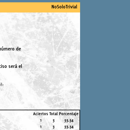
NoSoloTrivial
 número de
iso será el
la
.
Aciertos
Total
Porcentaje
1
3
33.34
1
3
33.34