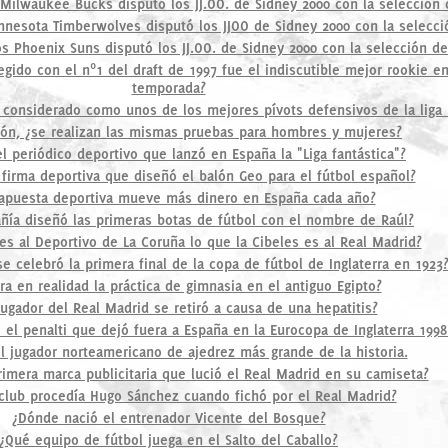
 Milwaukee Bucks disputó los JJ.OO. de Sidney 2000 con la selección
nnesota Timberwolves disputó los JJOO de Sidney 2000 con la selecc
s Phoenix Suns disputó los JJ.OO. de Sidney 2000 con la selección d
gido con el nº1 del draft de 1997 fue el indiscutible mejor rookie en
temporada?
 considerado como unos de los mejores pívots defensivos de la liga 
lón, ¿se realizan las mismas pruebas para hombres y mujeres?
el periódico deportivo que lanzó en España la "Liga fantástica"?
 firma deportiva que diseñó el balón Geo para el fútbol español?
apuesta deportiva mueve más dinero en España cada año?
ía diseñó las primeras botas de fútbol con el nombre de Raúl?
es al Deportivo de La Coruña lo que la Cibeles es al Real Madrid?
e celebró la primera final de la copa de fútbol de Inglaterra en 1923
ra en realidad la práctica de gimnasia en el antiguo Egipto?
ugador del Real Madrid se retiró a causa de una hepatitis?
ó el penalti que dejó fuera a España en la Eurocopa de Inglaterra 1998
 jugador norteamericano de ajedrez más grande de la historia.
rimera marca publicitaria que lució el Real Madrid en su camiseta?
club procedía Hugo Sánchez cuando fichó por el Real Madrid?
¿Dónde nació el entrenador Vicente del Bosque?
¿Qué equipo de fútbol juega en el Salto del Caballo?