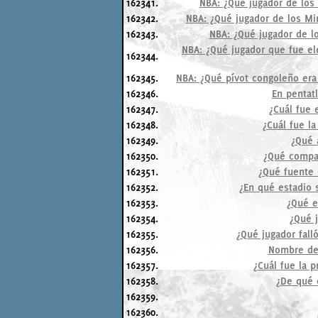
162341.
NBA: ¿Qué jugador de los
162342.
NBA: ¿Qué jugador de los Mi
162343.
NBA: ¿Qué jugador de lo
NBA: ¿Qué jugador que fue ele
162344.
162345.
NBA: ¿Qué pívot congoleño era
162346.
En pentat
162347.
¿Cuál fue 
162348.
¿Cuál fue la
162349.
¿Qué 
162350.
¿Qué compañ
162351.
¿Qué fuente 
162352.
¿En qué estadio s
162353.
¿Qué e
162354.
¿Qué j
162355.
¿Qué jugador fall
162356.
Nombre del
162357.
¿Cuál fue la p
162358.
¿De qué 
162359.
162360.