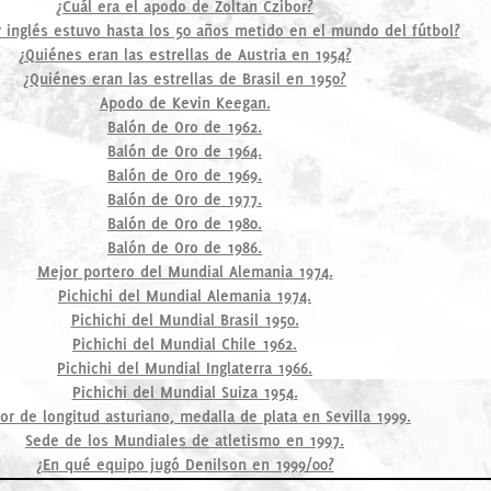
¿Cuál era el apodo de Zoltan Czibor?
 inglés estuvo hasta los 50 años metido en el mundo del fútbol?
¿Quiénes eran las estrellas de Austria en 1954?
¿Quiénes eran las estrellas de Brasil en 1950?
Apodo de Kevin Keegan.
Balón de Oro de 1962.
Balón de Oro de 1964.
Balón de Oro de 1969.
Balón de Oro de 1977.
Balón de Oro de 1980.
Balón de Oro de 1986.
Mejor portero del Mundial Alemania 1974.
Pichichi del Mundial Alemania 1974.
Pichichi del Mundial Brasil 1950.
Pichichi del Mundial Chile 1962.
Pichichi del Mundial Inglaterra 1966.
Pichichi del Mundial Suiza 1954.
dor de longitud asturiano, medalla de plata en Sevilla 1999.
Sede de los Mundiales de atletismo en 1997.
¿En qué equipo jugó Denilson en 1999/00?