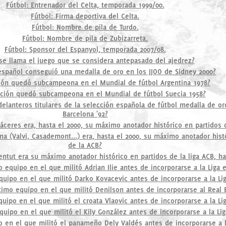
Fútbol: Entrenador del Celta, temporada 1999/00.
Fútbol: Firma deportiva del Celta.
Fútbol: Nombre de pila de Turdo.
Fútbol: Nombre de pila de Zubizarreta.
Fútbol: Sponsor del Espanyol, temporada 2007/08.
e llama el juego que se considera antepasado del ajedrez?
 español conseguió una medalla de oro en los JJOO de Sidney 2000?
ión quedó subcampeona en el Mundial de fútbol Argentina 1978?
ción quedó subcampeona en el Mundial de fútbol Suecia 1958?
elanteros titulares de la selección española de fútbol medalla de or
Barcelona '92?
áceres era, hasta el 2000, su máximo anotador histórico en partidos d
na (Valvi, Casademont...) era, hasta el 2000, su máximo anotador hist
de la ACB?
entut era su máximo anotador histórico en partidos de la liga ACB, ha
o equipo en el que militó Adrian Ilie antes de incorporarse a la Liga 
equipo en el que militó Darko Kovacevic antes de incorporarse a la Li
ltimo equipo en el que militó Denilson antes de incorporarse al Real 
quipo en el que militó el croata Vlaovic antes de incorporarse a la Li
equipo en el que militó el Kily González antes de incorporarse a la Li
po en el que militó el panameño Dely Valdés antes de incorporarse a l