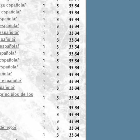
iga española?
1
3
33.34
a española?
1
3
33.34
española?
1
3
33.34
 española?
1
3
33.34
 española?
1
3
33.34
spañola?
1
3
33.34
 española?
1
3
33.34
española?
1
3
33.34
 española?
1
3
33.34
española?
1
3
33.34
añola?
1
3
33.34
a española?
1
3
33.34
spañola?
1
3
33.34
rincipios de los
1
3
33.34
1
3
33.34
1
3
33.34
1
3
33.34
 de 1990?
1
3
33.34
1
3
33.34