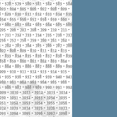
7
-
578
-
579
-
580
-
581
-
582
-
583
-
584
603
-
604
-
605
-
606
-
607
-
608
-
609
-
8
-
629
-
630
-
631
-
632
-
633
-
634
-
635
654
-
655
-
656
-
657
-
658
-
659
-
660
-
9
-
680
-
681
-
682
-
683
-
684
-
685
-
686
705
-
706
-
707
-
708
-
709
-
710
-
711
-
0
-
731
-
732
-
733
-
734
-
735
-
736
-
737
756
-
757
-
758
-
759
-
760
-
761
-
762
-
1
-
782
-
783
-
784
-
785
-
786
-
787
-
788
807
-
808
-
809
-
810
-
811
-
812
-
813
-
2
-
833
-
834
-
835
-
836
-
837
-
838
-
839
858
-
859
-
860
-
861
-
862
-
863
-
864
-
3
-
884
-
885
-
886
-
887
-
888
-
889
-
890
909
-
910
-
911
-
912
-
913
-
914
-
915
-
4
-
935
-
936
-
937
-
938
-
939
-
940
-
941
960
-
961
-
962
-
963
-
964
-
965
-
966
-
5
-
986
-
987
-
988
-
989
-
990
-
991
-
992
009
-
1010
-
1011
-
1012
-
1013
-
1014
-
030
-
1031
-
1032
-
1033
-
1034
-
1035
-
051
-
1052
-
1053
-
1054
-
1055
-
1056
-
072
-
1073
-
1074
-
1075
-
1076
-
1077
-
093
-
1094
-
1095
-
1096
-
1097
-
1098
-