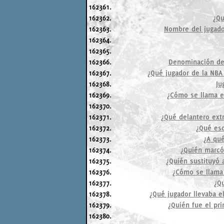
162361.
162362.
¿Qu
162363.
Nombre del jugado
162364.
162365.
162366.
Denominación de 
162367.
¿Qué jugador de la NBA
162368.
Ju
162369.
¿Cómo se llama e
162370.
162371.
¿Qué delantero ext
162372.
¿Qué esc
162373.
¿A qué
162374.
¿Quién marcó 
162375.
¿Quién sustituyó 
162376.
¿Cómo se llama 
162377.
¿Q
162378.
¿Qué jugador llevaba e
162379.
¿Quién fue el pr
162380.