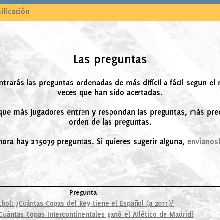
sificación
Las preguntas
ntrarás las preguntas ordenadas de más difícil a fácil segun el
veces que han sido acertadas.
ue más jugadores entren y respondan las preguntas, más prec
orden de las preguntas.
hora hay 215079 preguntas. Si quieres sugerir alguna,
envíanos
Pregunta
tbol: ¿Cuántas Copas del Rey tiene el Español (a 2011)?
¿Cuántas Copas Intercontinentales ganó el Atlético de Madrid?