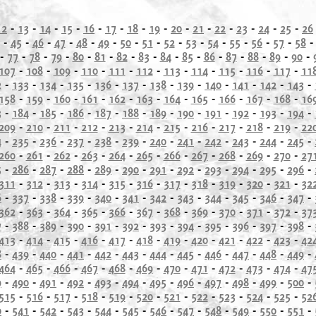
12
-
13
-
14
-
15
-
16
-
17
-
18
-
19
-
20
-
21
-
22
-
23
-
24
-
25
-
26
-
45
-
46
-
47
-
48
-
49
-
50
-
51
-
52
-
53
-
54
-
55
-
56
-
57
-
58
-
77
-
78
-
79
-
80
-
81
-
82
-
83
-
84
-
85
-
86
-
87
-
88
-
89
-
90
-
107
-
108
-
109
-
110
-
111
-
112
-
113
-
114
-
115
-
116
-
117
-
11
2
-
133
-
134
-
135
-
136
-
137
-
138
-
139
-
140
-
141
-
142
-
143
-
158
-
159
-
160
-
161
-
162
-
163
-
164
-
165
-
166
-
167
-
168
-
16
3
-
184
-
185
-
186
-
187
-
188
-
189
-
190
-
191
-
192
-
193
-
194
-
209
-
210
-
211
-
212
-
213
-
214
-
215
-
216
-
217
-
218
-
219
-
22
4
-
235
-
236
-
237
-
238
-
239
-
240
-
241
-
242
-
243
-
244
-
245
-
260
-
261
-
262
-
263
-
264
-
265
-
266
-
267
-
268
-
269
-
270
-
27
5
-
286
-
287
-
288
-
289
-
290
-
291
-
292
-
293
-
294
-
295
-
296
-
311
-
312
-
313
-
314
-
315
-
316
-
317
-
318
-
319
-
320
-
321
-
32
6
-
337
-
338
-
339
-
340
-
341
-
342
-
343
-
344
-
345
-
346
-
347
-
362
-
363
-
364
-
365
-
366
-
367
-
368
-
369
-
370
-
371
-
372
-
37
7
-
388
-
389
-
390
-
391
-
392
-
393
-
394
-
395
-
396
-
397
-
398
-
413
-
414
-
415
-
416
-
417
-
418
-
419
-
420
-
421
-
422
-
423
-
42
8
-
439
-
440
-
441
-
442
-
443
-
444
-
445
-
446
-
447
-
448
-
449
-
464
-
465
-
466
-
467
-
468
-
469
-
470
-
471
-
472
-
473
-
474
-
47
9
-
490
-
491
-
492
-
493
-
494
-
495
-
496
-
497
-
498
-
499
-
500
-
515
-
516
-
517
-
518
-
519
-
520
-
521
-
522
-
523
-
524
-
525
-
52
0
-
541
-
542
-
543
-
544
-
545
-
546
-
547
-
548
-
549
-
550
-
551
-