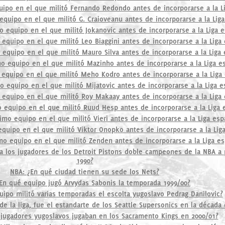
quipo en el que militó Fernando Redondo antes de incorporarse a la L
 equipo en el que militó G. Craioveanu antes de incorporarse a la Lig
mo equipo en el que militó Jokanovic antes de incorporarse a la Liga 
o equipo en el que militó Leo Biaggini antes de incorporarse a la Liga
o equipo en el que militó Mauro Silva antes de incorporarse a la Liga
imo equipo en el que militó Mazinho antes de incorporarse a la Liga e
o equipo en el que militó Meho Kodro antes de incorporarse a la Liga
mo equipo en el que militó Mijatovic antes de incorporarse a la Liga 
o equipo en el que militó Roy Makaay antes de incorporarse a la Liga
mo equipo en el que militó Ruud Hesp antes de incorporarse a la Liga 
timo equipo en el que militó Vieri antes de incorporarse a la Liga esp
 equipo en el que militó Viktor Onopko antes de incorporarse a la Lig
imo equipo en el que militó Zenden antes de incorporarse a la Liga e
 los jugadores de los Detroit Pistons doble campeones de la NBA a p
1990?
NBA: ¿En qué ciudad tienen su sede los Nets?
En qué equipo jugó Arvydas Sabonis la temporada 1999/00?
ipo militó varias temporadas el escolta yugoslavo Pedrag Danilovic?
de la liga, fue el estandarte de los Seattle Supersonics en la década
jugadores yugoslavos jugaban en los Sacramento Kings en 2000/01?