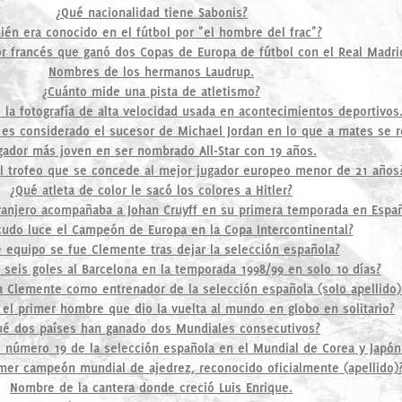
¿Qué nacionalidad tiene Sabonis?
ién era conocido en el fútbol por "el hombre del frac"?
r francés que ganó dos Copas de Europa de fútbol con el Real Madri
Nombres de los hermanos Laudrup.
¿Cuánto mide una pista de atletismo?
la fotografía de alta velocidad usada en acontecimientos deportivos
 es considerado el sucesor de Michael Jordan en lo que a mates se r
gador más joven en ser nombrado All-Star con 19 años.
l trofeo que se concede al mejor jugador europeo menor de 21 años
¿Qué atleta de color le sacó los colores a Hitler?
ranjero acompañaba a Johan Cruyff en su primera temporada en Espa
udo luce el Campeón de Europa en la Copa Intercontinental?
 equipo se fue Clemente tras dejar la selección española?
seis goles al Barcelona en la temporada 1998/99 en solo 10 días?
a Clemente como entrenador de la selección española (solo apellido)
el primer hombre que dio la vuelta al mundo en globo en solitario?
ué dos países han ganado dos Mundiales consecutivos?
l número 19 de la selección española en el Mundial de Corea y Japón
imer campeón mundial de ajedrez, reconocido oficialmente (apellido)
Nombre de la cantera donde creció Luis Enrique.