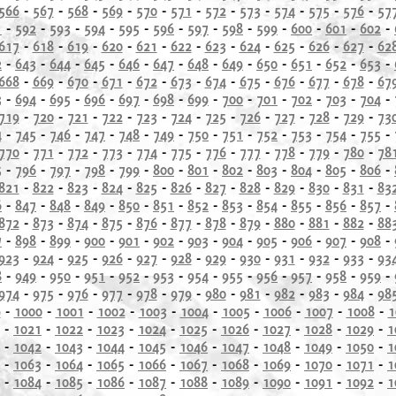
566
-
567
-
568
-
569
-
570
-
571
-
572
-
573
-
574
-
575
-
576
-
57
1
-
592
-
593
-
594
-
595
-
596
-
597
-
598
-
599
-
600
-
601
-
602
-
617
-
618
-
619
-
620
-
621
-
622
-
623
-
624
-
625
-
626
-
627
-
62
2
-
643
-
644
-
645
-
646
-
647
-
648
-
649
-
650
-
651
-
652
-
653
-
668
-
669
-
670
-
671
-
672
-
673
-
674
-
675
-
676
-
677
-
678
-
67
3
-
694
-
695
-
696
-
697
-
698
-
699
-
700
-
701
-
702
-
703
-
704
-
719
-
720
-
721
-
722
-
723
-
724
-
725
-
726
-
727
-
728
-
729
-
73
4
-
745
-
746
-
747
-
748
-
749
-
750
-
751
-
752
-
753
-
754
-
755
-
770
-
771
-
772
-
773
-
774
-
775
-
776
-
777
-
778
-
779
-
780
-
78
5
-
796
-
797
-
798
-
799
-
800
-
801
-
802
-
803
-
804
-
805
-
806
-
821
-
822
-
823
-
824
-
825
-
826
-
827
-
828
-
829
-
830
-
831
-
83
6
-
847
-
848
-
849
-
850
-
851
-
852
-
853
-
854
-
855
-
856
-
857
-
872
-
873
-
874
-
875
-
876
-
877
-
878
-
879
-
880
-
881
-
882
-
88
7
-
898
-
899
-
900
-
901
-
902
-
903
-
904
-
905
-
906
-
907
-
908
-
923
-
924
-
925
-
926
-
927
-
928
-
929
-
930
-
931
-
932
-
933
-
93
8
-
949
-
950
-
951
-
952
-
953
-
954
-
955
-
956
-
957
-
958
-
959
-
974
-
975
-
976
-
977
-
978
-
979
-
980
-
981
-
982
-
983
-
984
-
98
9
-
1000
-
1001
-
1002
-
1003
-
1004
-
1005
-
1006
-
1007
-
1008
-
1
-
1021
-
1022
-
1023
-
1024
-
1025
-
1026
-
1027
-
1028
-
1029
-
1
-
1042
-
1043
-
1044
-
1045
-
1046
-
1047
-
1048
-
1049
-
1050
-
1
-
1063
-
1064
-
1065
-
1066
-
1067
-
1068
-
1069
-
1070
-
1071
-
1
-
1084
-
1085
-
1086
-
1087
-
1088
-
1089
-
1090
-
1091
-
1092
-
1