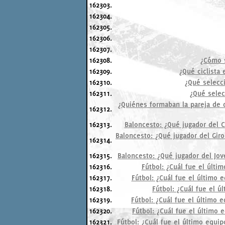
162303.
162304.
162305.
162306.
162307.
162308.
¿Cómo s
162309.
¿Qué ciclista
162310.
¿Qué selecc
162311.
¿Qué selec
¿Quiénes formaban la pareja de d
162312.
162313.
Baloncesto: ¿Qué jugador del C
Baloncesto: ¿Qué jugador del Giro
162314.
162315.
Baloncesto: ¿Qué jugador del Jov
162316.
Fútbol: ¿Cuál fue el últim
162317.
Fútbol: ¿Cuál fue el último 
162318.
Fútbol: ¿Cuál fue el ú
162319.
Fútbol: ¿Cuál fue el último e
162320.
Fútbol: ¿Cuál fue el último 
162321.
Fútbol: ¿Cuál fue el último equi