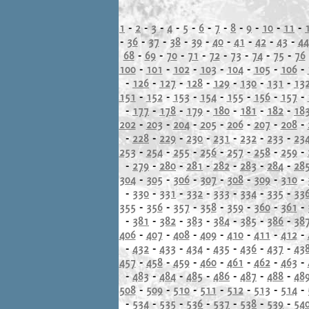
1
-
2
-
3
-
4
-
5
-
6
-
7
-
8
-
9
-
10
-
11
-
-
36
-
37
-
38
-
39
-
40
-
41
-
42
-
43
-
44
68
-
69
-
70
-
71
-
72
-
73
-
74
-
75
-
76
100
-
101
-
102
-
103
-
104
-
105
-
106
-
-
126
-
127
-
128
-
129
-
130
-
131
-
13
151
-
152
-
153
-
154
-
155
-
156
-
157
-
-
177
-
178
-
179
-
180
-
181
-
182
-
18
202
-
203
-
204
-
205
-
206
-
207
-
208
-
-
228
-
229
-
230
-
231
-
232
-
233
-
23
253
-
254
-
255
-
256
-
257
-
258
-
259
-
-
279
-
280
-
281
-
282
-
283
-
284
-
28
304
-
305
-
306
-
307
-
308
-
309
-
310
-
-
330
-
331
-
332
-
333
-
334
-
335
-
33
355
-
356
-
357
-
358
-
359
-
360
-
361
-
-
381
-
382
-
383
-
384
-
385
-
386
-
38
406
-
407
-
408
-
409
-
410
-
411
-
412
-
-
432
-
433
-
434
-
435
-
436
-
437
-
43
457
-
458
-
459
-
460
-
461
-
462
-
463
-
-
483
-
484
-
485
-
486
-
487
-
488
-
48
508
-
509
-
510
-
511
-
512
-
513
-
514
-
-
534
-
535
-
536
-
537
-
538
-
539
-
54