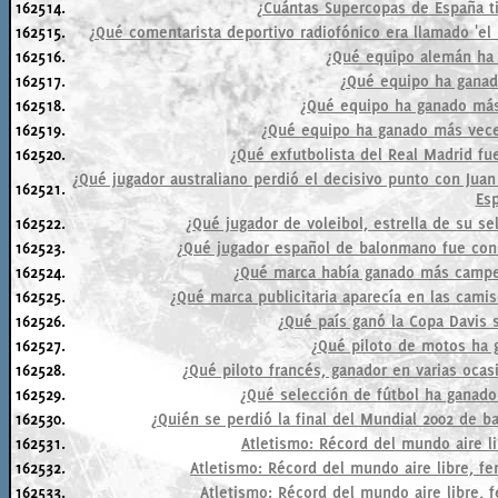
162514.
¿Cuántas Supercopas de España ti
162515.
¿Qué comentarista deportivo radiofónico era llamado 'el 
162516.
¿Qué equipo alemán ha
162517.
¿Qué equipo ha ganad
162518.
¿Qué equipo ha ganado más
162519.
¿Qué equipo ha ganado más vece
162520.
¿Qué exfutbolista del Real Madrid fue
¿Qué jugador australiano perdió el decisivo punto con Juan
162521.
Es
162522.
¿Qué jugador de voleibol, estrella de su se
162523.
¿Qué jugador español de balonmano fue con
162524.
¿Qué marca había ganado más campeo
162525.
¿Qué marca publicitaria aparecía en las camis
162526.
¿Qué país ganó la Copa Davis s
162527.
¿Qué piloto de motos ha 
162528.
¿Qué piloto francés, ganador en varias ocasi
162529.
¿Qué selección de fútbol ha ganado
162530.
¿Quién se perdió la final del Mundial 2002 de b
162531.
Atletismo: Récord del mundo aire li
162532.
Atletismo: Récord del mundo aire libre, fe
162533.
Atletismo: Récord del mundo aire libre, 