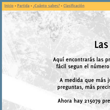
Inicio
-
Partida
-
¿Cuánto sabes?
-
Clasificación
Las
Aquí encontrarás las p
fácil segun el número
A medida que más j
preguntas, más precis
Ahora hay 215079 preg