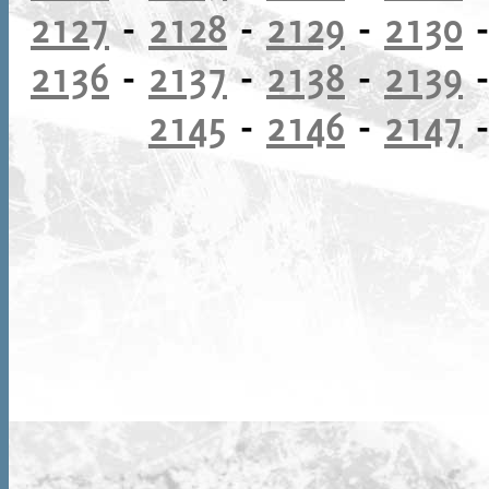
2127
-
2128
-
2129
-
2130
2136
-
2137
-
2138
-
2139
2145
-
2146
-
2147