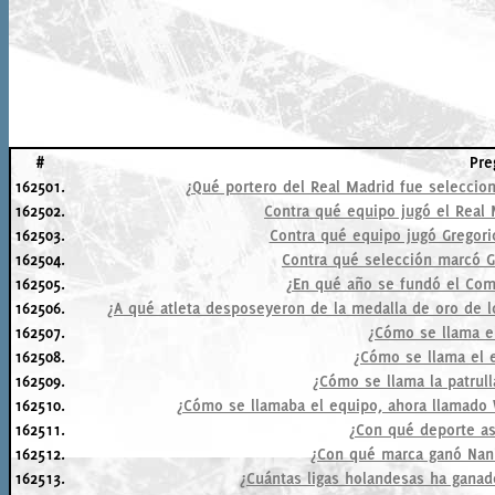
#
Pre
162501.
¿Qué portero del Real Madrid fue seleccio
162502.
Contra qué equipo jugó el Real
162503.
Contra qué equipo jugó Gregori
162504.
Contra qué selección marcó G
162505.
¿En qué año se fundó el Comi
162506.
¿A qué atleta desposeyeron de la medalla de oro de l
162507.
¿Cómo se llama el
162508.
¿Cómo se llama el 
162509.
¿Cómo se llama la patrull
162510.
¿Cómo se llamaba el equipo, ahora llamado 
162511.
¿Con qué deporte aso
162512.
¿Con qué marca ganó Nan
162513.
¿Cuántas ligas holandesas ha ganad