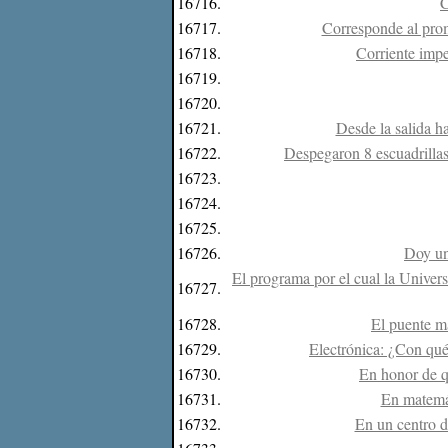
16716.
C
16717.
Corresponde al prom
16718.
Corriente impe
16719.
16720.
16721.
Desde la salida h
16722.
Despegaron 8 escuadrillas
16723.
16724.
16725.
16726.
Doy un
El programa por el cual la Univers
16727.
16728.
El puente m
16729.
Electrónica: ¿Con qué 
16730.
En honor de q
16731.
En matemát
16732.
En un centro de