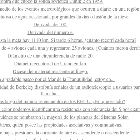
ontra qué chocó la sonda soviética Lunik 2 en 1959.
edio de los eventos meteorológicos que ocurren a diario en una región
tuosa de agua ocasionada por grandes lluvias o fusión de la nieve.
Derivada de 100.
Derivada del número e.
asta la meta hay 1110 km. Si tardo 6 horas, ¿cuánto recorrí cada hora?
 de 4 aviones cada una y regresaron 25 aviones. ¿Cuántos fueron derri
Diámetro de una circunferencia de radio 20.
Diámetro ecuatorial de Urano en km.
Dícese del material resistente al fuego.
 agradable paseo por el Mar de la Tranquilidad, estoy en...
idad de Berkeley distribuía señales de un radiotelescopio a usuarios para
llamaba...
ás largo del mundo se encuentra en los EEUU. ¿En qué estado?
color podemos identificar una resistencia con tolerancia del 5 por cien
uiénes se nombraron la mayoría de los planetas del Sistema Solar.
icas, quién posee las propiedades asociativas y conmutativas.
 bajas presiones, la corriente de aire es ascendente o descendente.