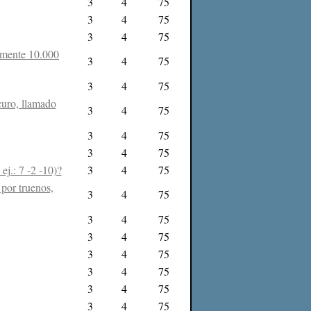
3
4
75
3
4
75
3
4
75
damente 10.000
3
4
75
3
4
75
curo, llamado
3
4
75
3
4
75
3
4
75
ej.: 7 -2 -10)?
3
4
75
por truenos,
3
4
75
3
4
75
3
4
75
3
4
75
3
4
75
3
4
75
3
4
75