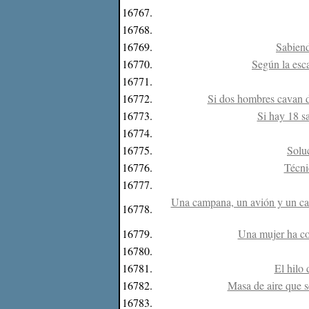
16767.
16768.
16769.
Sabiend
16770.
Según la esc
16771.
16772.
Si dos hombres cavan d
16773.
Si hay 18 sa
16774.
16775.
Solu
16776.
Técni
16777.
Una campana, un avión y un cami
16778.
16779.
Una mujer ha com
16780.
16781.
El hilo
16782.
Masa de aire que se
16783.