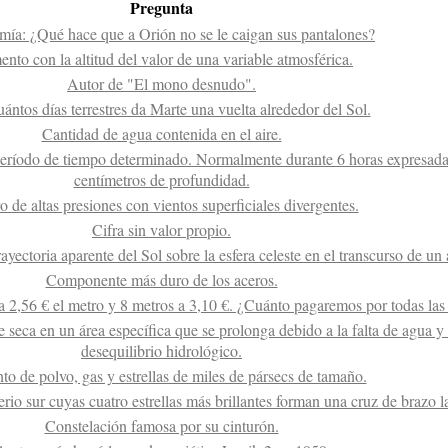
Pregunta
mía: ¿Qué hace que a Orión no se le caigan sus pantalones?
nto con la altitud del valor de una variable atmosférica.
Autor de "El mono desnudo".
ántos días terrestres da Marte una vuelta alrededor del Sol.
Cantidad de agua contenida en el aire.
período de tiempo determinado. Normalmente durante 6 horas expresada
centímetros de profundidad.
o de altas presiones con vientos superficiales divergentes.
Cifra sin valor propio.
rayectoria aparente del Sol sobre la esfera celeste en el transcurso de un
Componente más duro de los aceros.
 2,56 € el metro y 8 metros a 3,10 €. ¿Cuánto pagaremos por todas la
seca en un área específica que se prolonga debido a la falta de agua y 
desequilibrio hidrológico.
to de polvo, gas y estrellas de miles de pársecs de tamaño.
rio sur cuyas cuatro estrellas más brillantes forman una cruz de brazo l
Constelación famosa por su cinturón.