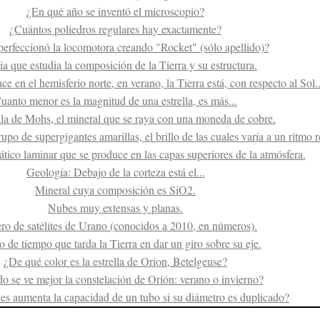
¿En qué año se inventó el microscopio?
¿Cuántos poliedros regulares hay exactamente?
erfeccionó la locomotora creando "Rocket" (sólo apellido)?
ia que estudia la composición de la Tierra y su estructura.
 en el hemisferio norte, en verano, la Tierra está, con respecto al Sol..
uanto menor es la magnitud de una estrella, es más...
ala de Mohs, el mineral que se raya con una moneda de cobre.
rupo de supergigantes amarillas, el brillo de las cuales varía a un ritmo r
co laminar que se produce en las capas superiores de la atmósfera.
Geología: Debajo de la corteza está el...
Mineral cuya composición es SiO2.
Nubes muy extensas y planas.
o de satélites de Urano (conocidos a 2010, en números).
o de tiempo que tarda la Tierra en dar un giro sobre su eje.
¿De qué color es la estrella de Orion, Betelgeuse?
 se ve mejor la constelación de Orión: verano o invierno?
es aumenta la capacidad de un tubo si su diámetro es duplicado?