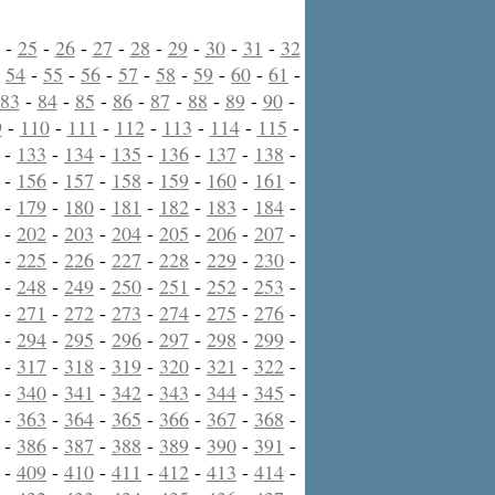
-
25
-
26
-
27
-
28
-
29
-
30
-
31
-
32
-
54
-
55
-
56
-
57
-
58
-
59
-
60
-
61
-
83
-
84
-
85
-
86
-
87
-
88
-
89
-
90
-
9
-
110
-
111
-
112
-
113
-
114
-
115
-
-
133
-
134
-
135
-
136
-
137
-
138
-
-
156
-
157
-
158
-
159
-
160
-
161
-
-
179
-
180
-
181
-
182
-
183
-
184
-
-
202
-
203
-
204
-
205
-
206
-
207
-
-
225
-
226
-
227
-
228
-
229
-
230
-
-
248
-
249
-
250
-
251
-
252
-
253
-
-
271
-
272
-
273
-
274
-
275
-
276
-
-
294
-
295
-
296
-
297
-
298
-
299
-
-
317
-
318
-
319
-
320
-
321
-
322
-
-
340
-
341
-
342
-
343
-
344
-
345
-
-
363
-
364
-
365
-
366
-
367
-
368
-
-
386
-
387
-
388
-
389
-
390
-
391
-
-
409
-
410
-
411
-
412
-
413
-
414
-