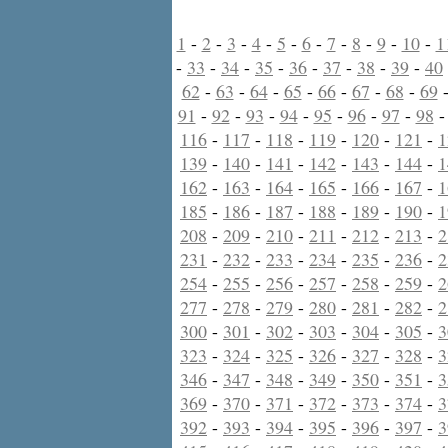
1
-
2
-
3
-
4
-
5
-
6
-
7
-
8
-
9
-
10
-
1
-
33
-
34
-
35
-
36
-
37
-
38
-
39
-
40
62
-
63
-
64
-
65
-
66
-
67
-
68
-
69
91
-
92
-
93
-
94
-
95
-
96
-
97
-
98
116
-
117
-
118
-
119
-
120
-
121
-
1
139
-
140
-
141
-
142
-
143
-
144
-
1
162
-
163
-
164
-
165
-
166
-
167
-
1
185
-
186
-
187
-
188
-
189
-
190
-
1
208
-
209
-
210
-
211
-
212
-
213
-
2
231
-
232
-
233
-
234
-
235
-
236
-
2
254
-
255
-
256
-
257
-
258
-
259
-
2
277
-
278
-
279
-
280
-
281
-
282
-
2
300
-
301
-
302
-
303
-
304
-
305
-
3
323
-
324
-
325
-
326
-
327
-
328
-
3
346
-
347
-
348
-
349
-
350
-
351
-
3
369
-
370
-
371
-
372
-
373
-
374
-
3
392
-
393
-
394
-
395
-
396
-
397
-
3