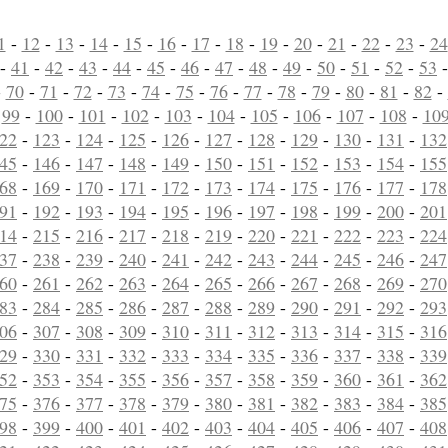
1
-
12
-
13
-
14
-
15
-
16
-
17
-
18
-
19
-
20
-
21
-
22
-
23
-
24
-
41
-
42
-
43
-
44
-
45
-
46
-
47
-
48
-
49
-
50
-
51
-
52
-
53
-
70
-
71
-
72
-
73
-
74
-
75
-
76
-
77
-
78
-
79
-
80
-
81
-
82
-
-
99
-
100
-
101
-
102
-
103
-
104
-
105
-
106
-
107
-
108
-
10
22
-
123
-
124
-
125
-
126
-
127
-
128
-
129
-
130
-
131
-
132
45
-
146
-
147
-
148
-
149
-
150
-
151
-
152
-
153
-
154
-
155
68
-
169
-
170
-
171
-
172
-
173
-
174
-
175
-
176
-
177
-
178
91
-
192
-
193
-
194
-
195
-
196
-
197
-
198
-
199
-
200
-
201
14
-
215
-
216
-
217
-
218
-
219
-
220
-
221
-
222
-
223
-
224
37
-
238
-
239
-
240
-
241
-
242
-
243
-
244
-
245
-
246
-
247
60
-
261
-
262
-
263
-
264
-
265
-
266
-
267
-
268
-
269
-
270
83
-
284
-
285
-
286
-
287
-
288
-
289
-
290
-
291
-
292
-
293
06
-
307
-
308
-
309
-
310
-
311
-
312
-
313
-
314
-
315
-
316
29
-
330
-
331
-
332
-
333
-
334
-
335
-
336
-
337
-
338
-
339
52
-
353
-
354
-
355
-
356
-
357
-
358
-
359
-
360
-
361
-
362
75
-
376
-
377
-
378
-
379
-
380
-
381
-
382
-
383
-
384
-
385
98
-
399
-
400
-
401
-
402
-
403
-
404
-
405
-
406
-
407
-
408