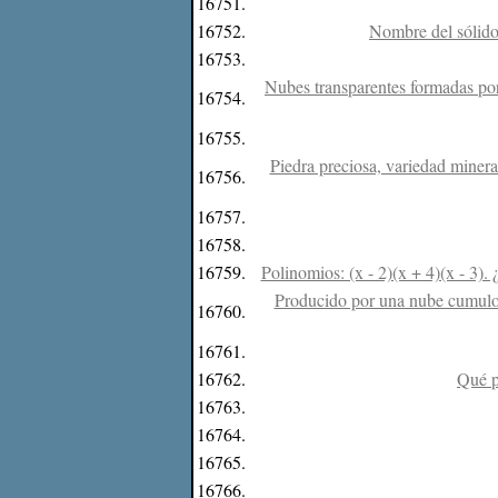
16751.
16752.
Nombre del sólido 
16753.
Nubes transparentes formadas por
16754.
16755.
Piedra preciosa, variedad minera
16756.
16757.
16758.
16759.
Polinomios: (x - 2)(x + 4)(x - 3).
Producido por una nube cumuloni
16760.
16761.
16762.
Qué pr
16763.
16764.
16765.
16766.