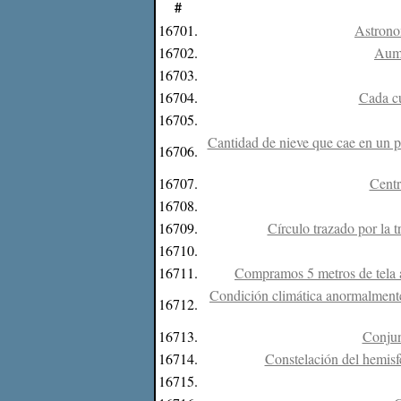
#
16701.
Astrono
16702.
Aume
16703.
16704.
Cada cu
16705.
Cantidad de nieve que cae en un 
16706.
16707.
Centr
16708.
16709.
Círculo trazado por la t
16710.
16711.
Compramos 5 metros de tela a
Condición climática anormalmente 
16712.
16713.
Conjun
16714.
Constelación del hemisfe
16715.