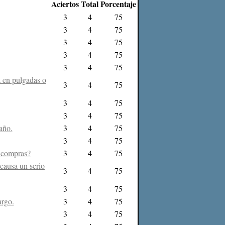
Aciertos
Total
Porcentaje
3
4
75
3
4
75
3
4
75
3
4
75
3
4
75
 en pulgadas o
3
4
75
3
4
75
3
4
75
 año.
3
4
75
3
4
75
s compras?
3
4
75
causa un serio
3
4
75
3
4
75
argo.
3
4
75
3
4
75