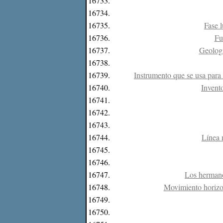
16733.
16734.
16735.
Fase 
16736.
Fu
16737.
Geologí
16738.
16739.
Instrumento que se usa para d
16740.
Invento
16741.
16742.
16743.
16744.
Línea 
16745.
16746.
16747.
Los hermano
16748.
Movimiento horizont
16749.
16750.