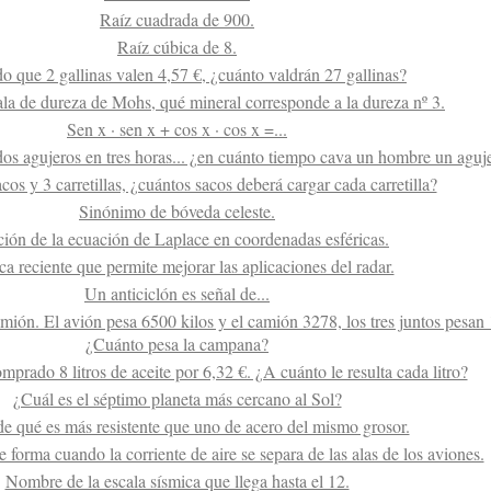
Raíz cuadrada de 900.
Raíz cúbica de 8.
o que 2 gallinas valen 4,57 €, ¿cuánto valdrán 27 gallinas?
ala de dureza de Mohs, qué mineral corresponde a la dureza nº 3.
Sen x · sen x + cos x · cos x =...
os agujeros en tres horas... ¿en cuánto tiempo cava un hombre un aguj
cos y 3 carretillas, ¿cuántos sacos deberá cargar cada carretilla?
Sinónimo de bóveda celeste.
ción de la ecuación de Laplace en coordenadas esféricas.
ca reciente que permite mejorar las aplicaciones del radar.
Un anticiclón es señal de...
ón. El avión pesa 6500 kilos y el camión 3278, los tres juntos pesan 
¿Cuánto pesa la campana?
prado 8 litros de aceite por 6,32 €. ¿A cuánto le resulta cada litro?
¿Cuál es el séptimo planeta más cercano al Sol?
 de qué es más resistente que uno de acero del mismo grosor.
 forma cuando la corriente de aire se separa de las alas de los aviones.
Nombre de la escala sísmica que llega hasta el 12.