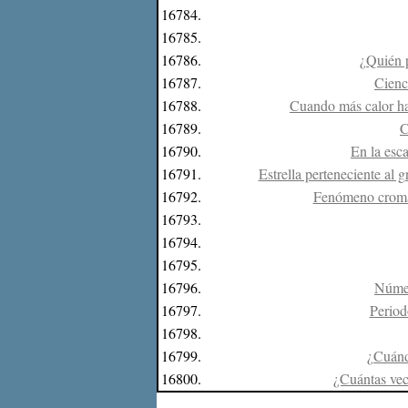
16784.
16785.
16786.
¿Quién p
16787.
Cienc
16788.
Cuando más calor hace
16789.
C
16790.
En la esc
16791.
Estrella perteneciente al g
16792.
Fenómeno cromáti
16793.
16794.
16795.
16796.
Númer
16797.
Period
16798.
16799.
¿Cuándo
16800.
¿Cuántas vec