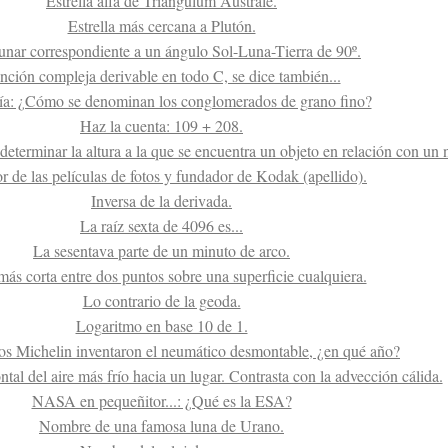
Estrella alfa de Triangulum Australe.
Estrella más cercana a Plutón.
lunar correspondiente a un ángulo Sol-Luna-Tierra de 90º.
nción compleja derivable en todo C, se dice también...
a: ¿Cómo se denominan los conglomerados de grano fino?
Haz la cuenta: 109 + 208.
eterminar la altura a la que se encuentra un objeto en relación con un ni
r de las películas de fotos y fundador de Kodak (apellido).
Inversa de la derivada.
La raíz sexta de 4096 es...
La sesentava parte de un minuto de arco.
más corta entre dos puntos sobre una superficie cualquiera.
Lo contrario de la geoda.
Logaritmo en base 10 de 1.
s Michelin inventaron el neumático desmontable, ¿en qué año?
al del aire más frío hacia un lugar. Contrasta con la advección cálida.
NASA en pequeñitor...: ¿Qué es la ESA?
Nombre de una famosa luna de Urano.