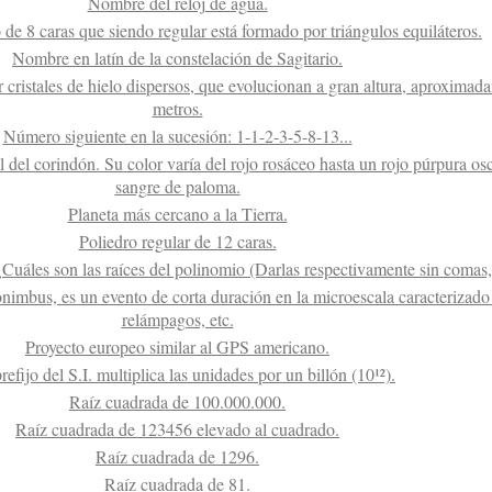
Nombre del reloj de agua.
de 8 caras que siendo regular está formado por triángulos equiláteros.
Nombre en latín de la constelación de Sagitario.
 cristales de hielo dispersos, que evolucionan a gran altura, aproxima
metros.
Número siguiente en la sucesión: 1-1-2-3-5-8-13...
l del corindón. Su color varía del rojo rosáceo hasta un rojo púrpura os
sangre de paloma.
Planeta más cercano a la Tierra.
Poliedro regular de 12 caras.
 ¿Cuáles son las raíces del polinomio (Darlas respectivamente sin comas, 
mbus, es un evento de corta duración en la microescala caracterizado 
relámpagos, etc.
Proyecto europeo similar al GPS americano.
efijo del S.I. multiplica las unidades por un billón (10¹²).
Raíz cuadrada de 100.000.000.
Raíz cuadrada de 123456 elevado al cuadrado.
Raíz cuadrada de 1296.
Raíz cuadrada de 81.