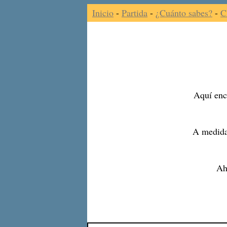
Inicio
-
Partida
-
¿Cuánto sabes?
-
C
Aquí enco
A medida
Ah