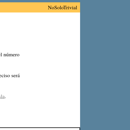
NoSoloTrivial
 el número
ciso será
sla
.