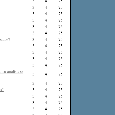
3
4
75
.
3
4
75
3
4
75
3
4
75
3
4
75
3
4
75
bados?
3
4
75
3
4
75
3
4
75
3
4
75
3
4
75
 su análisis se
3
4
75
3
4
75
to?
3
4
75
3
4
75
3
4
75
3
4
75