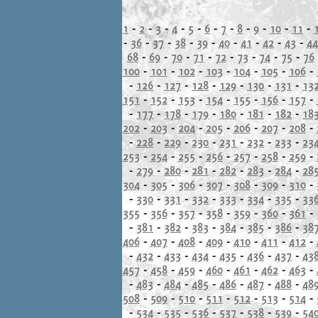
1
-
2
-
3
-
4
-
5
-
6
-
7
-
8
-
9
-
10
-
11
-
-
36
-
37
-
38
-
39
-
40
-
41
-
42
-
43
-
44
68
-
69
-
70
-
71
-
72
-
73
-
74
-
75
-
76
100
-
101
-
102
-
103
-
104
-
105
-
106
-
-
126
-
127
-
128
-
129
-
130
-
131
-
13
151
-
152
-
153
-
154
-
155
-
156
-
157
-
-
177
-
178
-
179
-
180
-
181
-
182
-
18
202
-
203
-
204
-
205
-
206
-
207
-
208
-
-
228
-
229
-
230
-
231
-
232
-
233
-
23
253
-
254
-
255
-
256
-
257
-
258
-
259
-
-
279
-
280
-
281
-
282
-
283
-
284
-
28
304
-
305
-
306
-
307
-
308
-
309
-
310
-
-
330
-
331
-
332
-
333
-
334
-
335
-
33
355
-
356
-
357
-
358
-
359
-
360
-
361
-
-
381
-
382
-
383
-
384
-
385
-
386
-
38
406
-
407
-
408
-
409
-
410
-
411
-
412
-
-
432
-
433
-
434
-
435
-
436
-
437
-
43
457
-
458
-
459
-
460
-
461
-
462
-
463
-
-
483
-
484
-
485
-
486
-
487
-
488
-
48
508
-
509
-
510
-
511
-
512
-
513
-
514
-
-
534
-
535
-
536
-
537
-
538
-
539
-
54