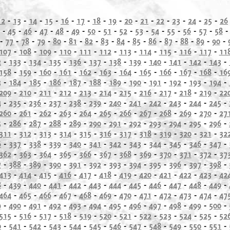
12
-
13
-
14
-
15
-
16
-
17
-
18
-
19
-
20
-
21
-
22
-
23
-
24
-
25
-
26
-
45
-
46
-
47
-
48
-
49
-
50
-
51
-
52
-
53
-
54
-
55
-
56
-
57
-
58
-
77
-
78
-
79
-
80
-
81
-
82
-
83
-
84
-
85
-
86
-
87
-
88
-
89
-
90
-
107
-
108
-
109
-
110
-
111
-
112
-
113
-
114
-
115
-
116
-
117
-
11
2
-
133
-
134
-
135
-
136
-
137
-
138
-
139
-
140
-
141
-
142
-
143
-
158
-
159
-
160
-
161
-
162
-
163
-
164
-
165
-
166
-
167
-
168
-
16
3
-
184
-
185
-
186
-
187
-
188
-
189
-
190
-
191
-
192
-
193
-
194
-
209
-
210
-
211
-
212
-
213
-
214
-
215
-
216
-
217
-
218
-
219
-
22
4
-
235
-
236
-
237
-
238
-
239
-
240
-
241
-
242
-
243
-
244
-
245
-
260
-
261
-
262
-
263
-
264
-
265
-
266
-
267
-
268
-
269
-
270
-
27
5
-
286
-
287
-
288
-
289
-
290
-
291
-
292
-
293
-
294
-
295
-
296
-
311
-
312
-
313
-
314
-
315
-
316
-
317
-
318
-
319
-
320
-
321
-
32
6
-
337
-
338
-
339
-
340
-
341
-
342
-
343
-
344
-
345
-
346
-
347
-
362
-
363
-
364
-
365
-
366
-
367
-
368
-
369
-
370
-
371
-
372
-
37
7
-
388
-
389
-
390
-
391
-
392
-
393
-
394
-
395
-
396
-
397
-
398
-
413
-
414
-
415
-
416
-
417
-
418
-
419
-
420
-
421
-
422
-
423
-
42
8
-
439
-
440
-
441
-
442
-
443
-
444
-
445
-
446
-
447
-
448
-
449
-
464
-
465
-
466
-
467
-
468
-
469
-
470
-
471
-
472
-
473
-
474
-
47
9
-
490
-
491
-
492
-
493
-
494
-
495
-
496
-
497
-
498
-
499
-
500
-
515
-
516
-
517
-
518
-
519
-
520
-
521
-
522
-
523
-
524
-
525
-
52
0
-
541
-
542
-
543
-
544
-
545
-
546
-
547
-
548
-
549
-
550
-
551
-