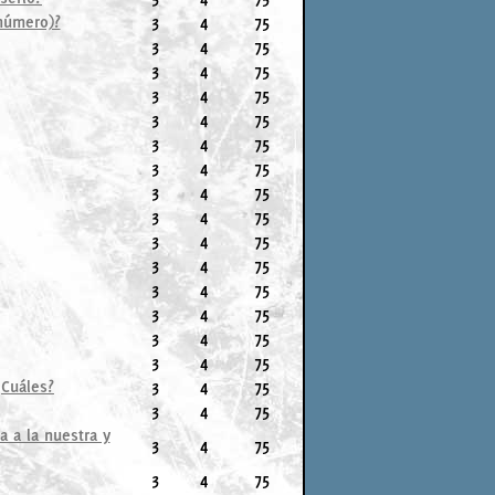
 número)?
3
4
75
3
4
75
3
4
75
3
4
75
3
4
75
3
4
75
3
4
75
3
4
75
3
4
75
3
4
75
3
4
75
3
4
75
3
4
75
3
4
75
3
4
75
¿Cuáles?
3
4
75
3
4
75
a a la nuestra y
3
4
75
3
4
75