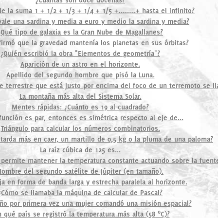
e la suma 1 + 1/2 + 1/3 + 1/4 + 1/5 +.........+ hasta el infinito?
vale una sardina y media a euro y medio la sardina y media?
¿Qué tipo de galaxia es la Gran Nube de Magallanes?
firmó que la gravedad mantenía los planetas en sus órbitas?
¿Quién escribió la obra "Elementos de geometría"?
Aparición de un astro en el horizonte.
Apellido del segundo hombre que pisó la Luna.
ie terrestre que está justo por encima del foco de un terremoto se ll
La montaña más alta del Sistema Solar.
Mentes rápidas: ¿Cuánto es 19 al cuadrado?
función es par, entonces es simétrica respecto al eje de...
Triángulo para calcular los números combinatorios.
 tarda más en caer, un martillo de 0,5 kg o la pluma de una paloma?
La raíz cúbica de 125 es...
permite mantener la temperatura constante actuando sobre la fuente
Nombre del segundo satélite de Júpiter (en tamaño).
a en forma de banda larga y estrecha paralela al horizonte.
¿Cómo se llamaba la máquina de calcular de Pascal?
ño por primera vez una mujer comandó una misión espacial?
n qué país se registró la temperatura más alta (58 ºC)?