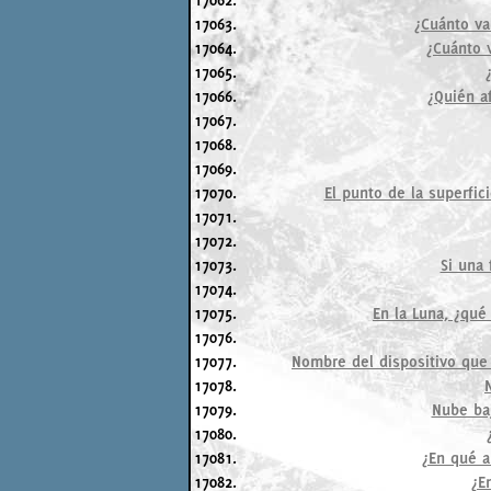
17063.
¿Cuánto val
17064.
¿Cuánto 
17065.
17066.
¿Quién a
17067.
17068.
17069.
17070.
El punto de la superfic
17071.
17072.
17073.
Si una 
17074.
17075.
En la Luna, ¿qué
17076.
17077.
Nombre del dispositivo que 
17078.
17079.
Nube baj
17080.
17081.
¿En qué a
17082.
¿E