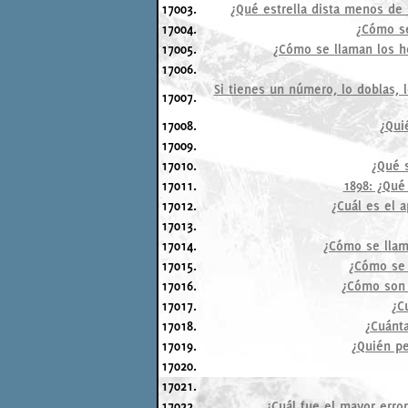
17003.
¿Qué estrella dista menos de 1
17004.
¿Cómo se
17005.
¿Cómo se llaman los ho
17006.
Si tienes un número, lo doblas, 
17007.
17008.
¿Qui
17009.
17010.
¿Qué s
17011.
1898: ¿Qué
17012.
¿Cuál es el 
17013.
17014.
¿Cómo se llama
17015.
¿Cómo se 
17016.
¿Cómo son 
17017.
¿C
17018.
¿Cuánta
17019.
¿Quién pe
17020.
17021.
17022.
¿Cuál fue el mayor erro