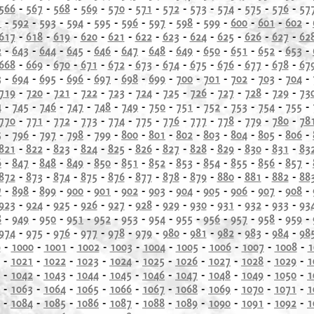
566
-
567
-
568
-
569
-
570
-
571
-
572
-
573
-
574
-
575
-
576
-
57
1
-
592
-
593
-
594
-
595
-
596
-
597
-
598
-
599
-
600
-
601
-
602
-
617
-
618
-
619
-
620
-
621
-
622
-
623
-
624
-
625
-
626
-
627
-
62
2
-
643
-
644
-
645
-
646
-
647
-
648
-
649
-
650
-
651
-
652
-
653
-
668
-
669
-
670
-
671
-
672
-
673
-
674
-
675
-
676
-
677
-
678
-
67
3
-
694
-
695
-
696
-
697
-
698
-
699
-
700
-
701
-
702
-
703
-
704
-
719
-
720
-
721
-
722
-
723
-
724
-
725
-
726
-
727
-
728
-
729
-
73
4
-
745
-
746
-
747
-
748
-
749
-
750
-
751
-
752
-
753
-
754
-
755
-
770
-
771
-
772
-
773
-
774
-
775
-
776
-
777
-
778
-
779
-
780
-
78
5
-
796
-
797
-
798
-
799
-
800
-
801
-
802
-
803
-
804
-
805
-
806
-
821
-
822
-
823
-
824
-
825
-
826
-
827
-
828
-
829
-
830
-
831
-
83
6
-
847
-
848
-
849
-
850
-
851
-
852
-
853
-
854
-
855
-
856
-
857
-
872
-
873
-
874
-
875
-
876
-
877
-
878
-
879
-
880
-
881
-
882
-
88
7
-
898
-
899
-
900
-
901
-
902
-
903
-
904
-
905
-
906
-
907
-
908
-
923
-
924
-
925
-
926
-
927
-
928
-
929
-
930
-
931
-
932
-
933
-
93
8
-
949
-
950
-
951
-
952
-
953
-
954
-
955
-
956
-
957
-
958
-
959
-
974
-
975
-
976
-
977
-
978
-
979
-
980
-
981
-
982
-
983
-
984
-
98
9
-
1000
-
1001
-
1002
-
1003
-
1004
-
1005
-
1006
-
1007
-
1008
-
1
-
1021
-
1022
-
1023
-
1024
-
1025
-
1026
-
1027
-
1028
-
1029
-
1
-
1042
-
1043
-
1044
-
1045
-
1046
-
1047
-
1048
-
1049
-
1050
-
1
-
1063
-
1064
-
1065
-
1066
-
1067
-
1068
-
1069
-
1070
-
1071
-
1
-
1084
-
1085
-
1086
-
1087
-
1088
-
1089
-
1090
-
1091
-
1092
-
1