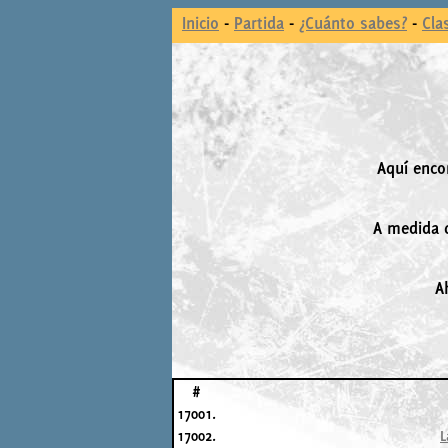
Inicio
-
Partida
-
¿Cuánto sabes?
-
Cla
Aquí enco
A medida q
A
#
17001.
17002.
L