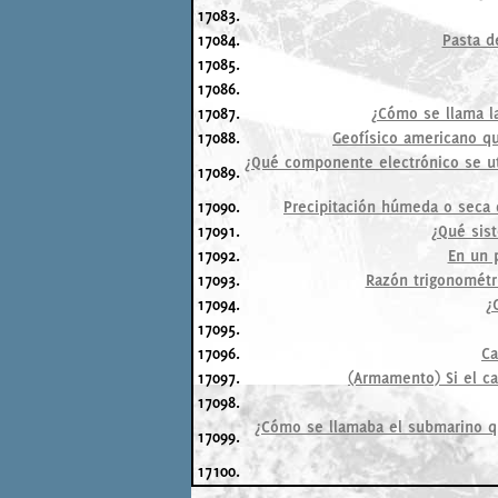
17083.
17084.
Pasta d
17085.
17086.
17087.
¿Cómo se llama la
17088.
Geofísico americano qu
¿Qué componente electrónico se uti
17089.
17090.
Precipitación húmeda o seca d
17091.
¿Qué sis
17092.
En un 
17093.
Razón trigonométr
17094.
¿
17095.
17096.
Ca
17097.
(Armamento) Si el ca
17098.
¿Cómo se llamaba el submarino q
17099.
17100.