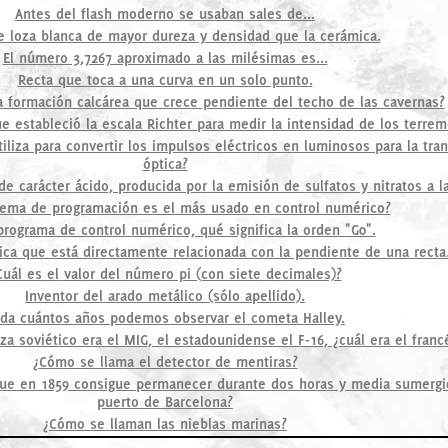
Antes del flash moderno se usaban sales de...
e loza blanca de mayor dureza y densidad que la cerámica.
El número 3,7267 aproximado a las milésimas es...
Recta que toca a una curva en un solo punto.
 formación calcárea que crece pendiente del techo de las cavernas?
e estableció la escala Richter para medir la intensidad de los terrem
liza para convertir los impulsos eléctricos en luminosos para la tran
óptica?
e carácter ácido, producida por la emisión de sulfatos y nitratos a l
tema de programación es el más usado en control numérico?
programa de control numérico, qué significa la orden "G0".
ica que está directamente relacionada con la pendiente de una recta
Cuál es el valor del número pi (con siete decimales)?
Inventor del arado metálico (sólo apellido).
da cuántos años podemos observar el cometa Halley.
za soviético era el MIG, el estadounidense el F-16, ¿cuál era el franc
¿Cómo se llama el detector de mentiras?
ue en 1859 consigue permanecer durante dos horas y media sumergi
puerto de Barcelona?
¿Cómo se llaman las nieblas marinas?