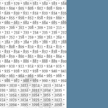
7
-
578
-
579
-
580
-
581
-
582
-
583
-
584
603
-
604
-
605
-
606
-
607
-
608
-
609
-
8
-
629
-
630
-
631
-
632
-
633
-
634
-
635
654
-
655
-
656
-
657
-
658
-
659
-
660
-
9
-
680
-
681
-
682
-
683
-
684
-
685
-
686
705
-
706
-
707
-
708
-
709
-
710
-
711
-
0
-
731
-
732
-
733
-
734
-
735
-
736
-
737
756
-
757
-
758
-
759
-
760
-
761
-
762
-
1
-
782
-
783
-
784
-
785
-
786
-
787
-
788
807
-
808
-
809
-
810
-
811
-
812
-
813
-
2
-
833
-
834
-
835
-
836
-
837
-
838
-
839
858
-
859
-
860
-
861
-
862
-
863
-
864
-
3
-
884
-
885
-
886
-
887
-
888
-
889
-
890
909
-
910
-
911
-
912
-
913
-
914
-
915
-
4
-
935
-
936
-
937
-
938
-
939
-
940
-
941
960
-
961
-
962
-
963
-
964
-
965
-
966
-
5
-
986
-
987
-
988
-
989
-
990
-
991
-
992
009
-
1010
-
1011
-
1012
-
1013
-
1014
-
030
-
1031
-
1032
-
1033
-
1034
-
1035
-
051
-
1052
-
1053
-
1054
-
1055
-
1056
-
072
-
1073
-
1074
-
1075
-
1076
-
1077
-
093
-
1094
-
1095
-
1096
-
1097
-
1098
-