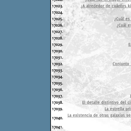
17023.
¿A alrededor de cuántos k
17024.
17025.
¿Cuál es
17026.
¿Cuál e
17027.
17028.
17029.
E
17030.
17031.
17032.
Conjunto 
17033.
17034.
17035.
17036.
17037.
17038.
El detalle distintivo del 
17039.
La estrella pr
La existencia de otras galaxias s
17040.
17041.