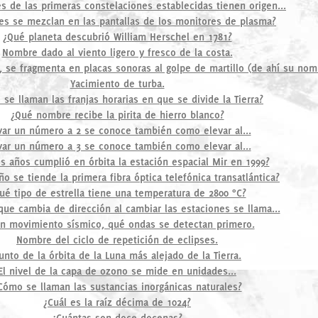
 de las primeras constelaciones establecidas tienen origen...
es se mezclan en las pantallas de los monitores de plasma?
¿Qué planeta descubrió William Herschel en 1781?
Nombre dado al viento ligero y fresco de la costa.
a, se fragmenta en placas sonoras al golpe de martillo (de ahí su nom
Yacimiento de turba.
se llaman las franjas horarias en que se divide la Tierra?
¿Qué nombre recibe la pirita de hierro blanco?
var un número a 2 se conoce también como elevar al...
var un número a 3 se conoce también como elevar al...
s años cumplió en órbita la estación espacial Mir en 1999?
o se tiende la primera fibra óptica telefónica transatlántica?
ué tipo de estrella tiene una temperatura de 2800 °C?
 que cambia de dirección al cambiar las estaciones se llama...
n movimiento sísmico, qué ondas se detectan primero.
Nombre del ciclo de repetición de eclipses.
unto de la órbita de la Luna más alejado de la Tierra.
El nivel de la capa de ozono se mide en unidades...
Cómo se llaman las sustancias inorgánicas naturales?
¿Cuál es la raíz décima de 1024?
¿Cuántas son doce docenas?