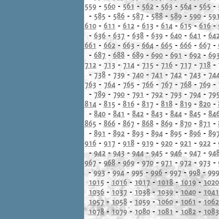
559
-
560
-
561
-
562
-
563
-
564
-
565
-
-
585
-
586
-
587
-
588
-
589
-
590
-
59
610
-
611
-
612
-
613
-
614
-
615
-
616
-
-
636
-
637
-
638
-
639
-
640
-
641
-
64
661
-
662
-
663
-
664
-
665
-
666
-
667
-
-
687
-
688
-
689
-
690
-
691
-
692
-
69
712
-
713
-
714
-
715
-
716
-
717
-
718
-
-
738
-
739
-
740
-
741
-
742
-
743
-
74
763
-
764
-
765
-
766
-
767
-
768
-
769
-
-
789
-
790
-
791
-
792
-
793
-
794
-
79
814
-
815
-
816
-
817
-
818
-
819
-
820
-
-
840
-
841
-
842
-
843
-
844
-
845
-
84
865
-
866
-
867
-
868
-
869
-
870
-
871
-
-
891
-
892
-
893
-
894
-
895
-
896
-
89
916
-
917
-
918
-
919
-
920
-
921
-
922
-
-
942
-
943
-
944
-
945
-
946
-
947
-
94
967
-
968
-
969
-
970
-
971
-
972
-
973
-
-
993
-
994
-
995
-
996
-
997
-
998
-
99
1015
-
1016
-
1017
-
1018
-
1019
-
1020
1036
-
1037
-
1038
-
1039
-
1040
-
1041
1057
-
1058
-
1059
-
1060
-
1061
-
1062
1078
-
1079
-
1080
-
1081
-
1082
-
1083