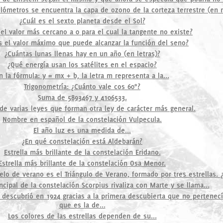
ilómetros se encuentra la capa de ozono de la corteza terrestre (en
¿Cuál es el sexto planeta desde el Sol?
 el valor más cercano a 0 para el cual la tangente no existe?
s el valor máximo que puede alcanzar la función del seno?
¿Cuántas lunas llenas hay en un año (en letras)?
¿Qué energía usan los satélites en el espacio?
n la fórmula: y = mx + b, la letra m representa a la...
Trigonometría: ¿Cuánto vale cos 60°?
Suma de 5893467 y 4106533.
de varias leyes que forman otra ley de carácter más general.
Nombre en español de la constelación Vulpecula.
El año luz es una medida de...
¿En qué constelación está Aldebarán?
Estrella más brillante de la constelación Eridano.
Estrella más brillante de la constelación Osa Menor.
cielo de verano es el Triángulo de Verano, formado por tres estrellas. 
incipal de la constelación Scorpius rivaliza con Marte y se llama...
e descubrió en 1924 gracias a la primera descubierta que no pertenecí
que es la de...
Los colores de las estrellas dependen de su...