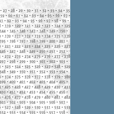
-
27
-
28
-
29
-
30
-
31
-
32
-
33
-
34
-
35
-
59
-
60
-
61
-
62
-
63
-
64
-
65
-
66
-
67
-
91
-
92
-
93
-
94
-
95
-
96
-
97
-
98
-
99
-
8
-
119
-
120
-
121
-
122
-
123
-
124
-
125
144
-
145
-
146
-
147
-
148
-
149
-
150
-
9
-
170
-
171
-
172
-
173
-
174
-
175
-
176
195
-
196
-
197
-
198
-
199
-
200
-
201
-
0
-
221
-
222
-
223
-
224
-
225
-
226
-
227
246
-
247
-
248
-
249
-
250
-
251
-
252
-
1
-
272
-
273
-
274
-
275
-
276
-
277
-
278
297
-
298
-
299
-
300
-
301
-
302
-
303
-
2
-
323
-
324
-
325
-
326
-
327
-
328
-
329
348
-
349
-
350
-
351
-
352
-
353
-
354
-
3
-
374
-
375
-
376
-
377
-
378
-
379
-
380
399
-
400
-
401
-
402
-
403
-
404
-
405
-
4
-
425
-
426
-
427
-
428
-
429
-
430
-
431
450
-
451
-
452
-
453
-
454
-
455
-
456
-
5
-
476
-
477
-
478
-
479
-
480
-
481
-
482
501
-
502
-
503
-
504
-
505
-
506
-
507
-
6
-
527
-
528
-
529
-
530
-
531
-
532
-
533
552
-
553
-
554
-
555
-
556
-
557
-
558
-