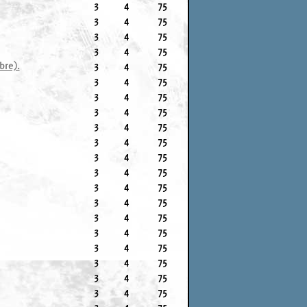
3
4
75
3
4
75
3
4
75
3
4
75
bre).
3
4
75
3
4
75
3
4
75
3
4
75
3
4
75
3
4
75
3
4
75
3
4
75
3
4
75
3
4
75
3
4
75
3
4
75
3
4
75
3
4
75
3
4
75
3
4
75
3
4
75