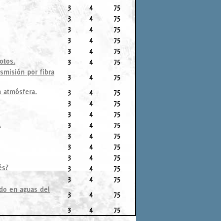
3
4
75
3
4
75
3
4
75
3
4
75
3
4
75
otos.
3
4
75
smisión por fibra
3
4
75
a atmósfera.
3
4
75
3
4
75
3
4
75
.
3
4
75
3
4
75
3
4
75
3
4
75
és?
3
4
75
3
4
75
do en aguas del
3
4
75
3
4
75