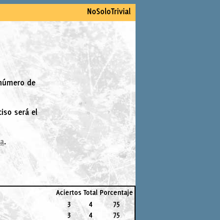
NoSoloTrivial
 número de
iso será el
la
.
Aciertos
Total
Porcentaje
3
4
75
3
4
75