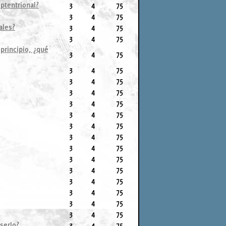
ptentrional?
3
4
75
3
4
75
ales?
3
4
75
3
4
75
principio, ¿qué
3
4
75
3
4
75
3
4
75
3
4
75
3
4
75
3
4
75
3
4
75
3
4
75
3
4
75
3
4
75
3
4
75
3
4
75
3
4
75
3
4
75
3
4
75
serlo?
3
4
75