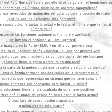
º del Polo Norte celeste y por ello sirve de guía en el hemisferio se
 denominan los últimos modelos de aparatos topográficos?
rnos revestidos de materiales refractarios para la cocción de materi
¿Cuáles son los explosivos más potentes?
le sumas ocho, le quitas la mitad y le restas el número que tenías al 
número sale?
én pensó las funciones automorfas (nombre y apellido)?
¿Qué inventó el británico William Oughtred?
e inaugura en La Porte (EE.UU.) en 1892 por primera vez?
 realiza el ingeniero danés Valdemar Poulsen por primera vez?
aparato cuyo funcionamiento se compara con el del ojo humano?
¿Cómo se llama la grieta o fractura en una roca?
 la parte de la meteorología que describe y estudia los vientos?
llama el ángulo formado por dos radios de la circunferencia?
las rectas que representan un sistema que no tiene solución?
uántas centenas son necesarias para formar un millar?
s soluciones tiene la raíz cuadrada de un entero positivo?
rfeccionó el motor de explosión hasta darle la forma actual?
Última fase de consolidación magmática.
¿Cuánto es tres más cuatro?
r de Einstein según él mismo y que ahora se especula que podría no 