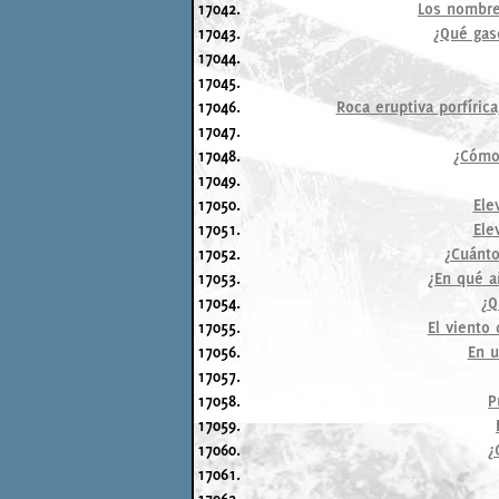
17042.
Los nombres
17043.
¿Qué gas
17044.
17045.
17046.
Roca eruptiva porfíric
17047.
17048.
¿Cómo 
17049.
17050.
Ele
17051.
Ele
17052.
¿Cuánto
17053.
¿En qué añ
17054.
¿Q
17055.
El viento
17056.
En u
17057.
17058.
P
17059.
17060.
¿
17061.
17062.