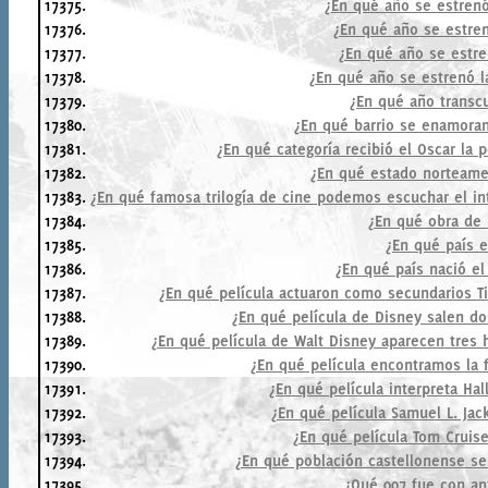
17375.
¿En qué año se estrenó
17376.
¿En qué año se estren
17377.
¿En qué año se estre
17378.
¿En qué año se estrenó l
17379.
¿En qué año transc
17380.
¿En qué barrio se enamoran
17381.
¿En qué categoría recibió el Oscar la 
17382.
¿En qué estado norteame
17383.
¿En qué famosa trilogía de cine podemos escuchar el int
17384.
¿En qué obra de 
17385.
¿En qué país 
17386.
¿En qué país nació el
17387.
¿En qué película actuaron como secundarios T
17388.
¿En qué película de Disney salen d
17389.
¿En qué película de Walt Disney aparecen tres 
17390.
¿En qué película encontramos la 
17391.
¿En qué película interpreta Hal
17392.
¿En qué película Samuel L. Ja
17393.
¿En qué película Tom Cruise
17394.
¿En qué población castellonense se
17395.
¿Qué 007 fue con ant