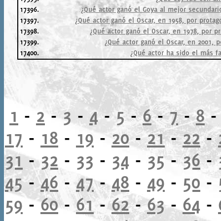
17396.
¿Qué actor ganó el Goya al mejor secundario
17397.
¿Qué actor ganó el Oscar, en 1958, por protago
17398.
¿Qué actor ganó el Oscar, en 1978, por pro
17399.
¿Qué actor ganó el Oscar, en 2001, po
17400.
¿Qué actor ha sido el más f
1
-
2
-
3
-
4
-
5
-
6
-
7
-
8
17
-
18
-
19
-
20
-
21
-
22
-
31
-
32
-
33
-
34
-
35
-
36
-
45
-
46
-
47
-
48
-
49
-
50
-
59
-
60
-
61
-
62
-
63
-
64
-