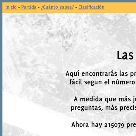
Inicio
-
Partida
-
¿Cuánto sabes?
-
Clasificación
Las
Aquí encontrarás las p
fácil segun el número
A medida que más j
preguntas, más precis
Ahora hay 215079 preg