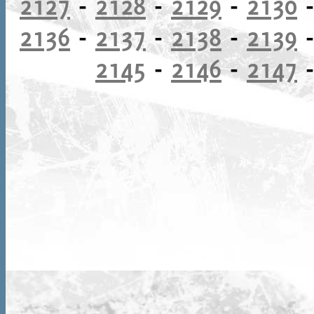
2127
-
2128
-
2129
-
2130
2136
-
2137
-
2138
-
2139
2145
-
2146
-
2147