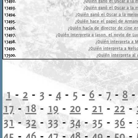
17492.
¿Quién ganó el Oscar a la 
17493.
¿Quién ganó el Oscar a la 
17494.
¿Quién ganó el Oscar a la mejo
17495.
¿Quién hace el papel de Armand
17496.
¿Quién hacía de director de cine e
17497.
¿Quién interpreta a Jason, el novio de Lu
17498.
¿Quién interpreta a 
17499.
¿Quién interpreta a Nels
17500.
¿Quién interpreta al 
1
-
2
-
3
-
4
-
5
-
6
-
7
-
8
17
-
18
-
19
-
20
-
21
-
22
-
31
-
32
-
33
-
34
-
35
-
36
-
45
-
46
-
47
-
48
-
49
-
50
-