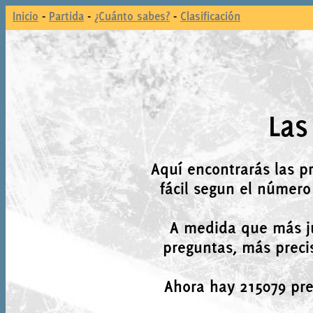
Inicio
-
Partida
-
¿Cuánto sabes?
-
Clasificación
Las
Aquí encontrarás las p
fácil segun el número
A medida que más j
preguntas, más precis
Ahora hay 215079 preg