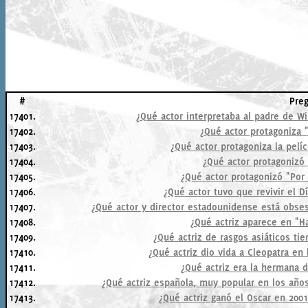
#
Pre
17401.
¿Qué actor interpretaba al padre de W
17402.
¿Qué actor protagoniza 
17403.
¿Qué actor protagoniza la pelí
17404.
¿Qué actor protagonizó
17405.
¿Qué actor protagonizó "Por
17406.
¿Qué actor tuvo que revivir el 
17407.
¿Qué actor y director estadounidense está obses
17408.
¿Qué actriz aparece en "H
17409.
¿Qué actriz de rasgos asiáticos t
17410.
¿Qué actriz dio vida a Cleopatra en
17411.
¿Qué actriz era la hermana 
17412.
¿Qué actriz española, muy popular en los años
17413.
¿Qué actriz ganó el Oscar en 2001