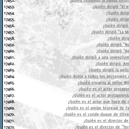
17452.
¿Quién compuso la banda sonora d
17453.
¿Quién dirigió "El 
17454.
¿Quién dirig
17455.
¿Quién dirig
17456.
¿Quién dirigió
17457.
¿Quién dirigió "La M
17458.
¿Quién diri
17459.
¿Quién dirigió "N
17460.
¿Quién dirigió "R
17461.
¿Quién dirigió a una jovencísi
17462.
¿Quién dirigió 'Am
17463.
¿Quién dirigió la pelí
17464.
¿Quién dobla a todos los personajes 
17465.
¿Quién encarna al señor Wil
17466.
¿Quién es el actor protago
17467.
¿Quién es el actor protagonis
17468.
¿Quién es el actor que hace de tr
17469.
¿Quién es el amigo bisexual de F
17470.
¿Quién es el conde-duque de Olivar
17471.
¿Quién es el director d
17472.
¿Quién es el director de "To