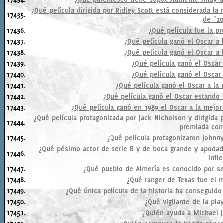
¿Qué película dirigida por Ridley Scott está considerada la 
17435.
de "20
17436.
¿Qué película fue la p
17437.
¿Qué película ganó el Oscar a
17438.
¿Qué película ganó el Oscar a
17439.
¿Qué película ganó el Oscar
17440.
¿Qué película ganó el Oscar
17441.
¿Qué película ganó el Oscar a la 
17442.
¿Qué película ganó el Oscar estando
17443.
¿Qué película ganó en 1989 el Oscar a la mejor
¿Qué película protagonizada por Jack Nicholson y dirigida
17444.
premiada con
17445.
¿Qué película protagonizaron Johnn
¿Qué pésimo actor de serie B y de boca grande y apodado
17446.
infi
17447.
¿Qué pueblo de Almería es conocido por se
17448.
¿Qué ranger de Texas fue el 
17449.
¿Qué única película de la historia ha conseguido
17450.
¿Qué vigilante de la pla
17451.
¿Quién ayuda a Michael J.