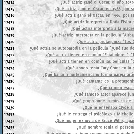
17414.
¿Qué actriz ganó el Oscar, el año 1939,
17415.
¿Qué actriz ganó el Oscar, en 1968, por 
17416.
¿Qué actriz ganó el Oscar, en 1996, por s
17417.
¿Qué actriz interpreta a Doña Elvira
17418.
¿Qué actriz interpreta a la madr
17419.
¿Qué actriz interpreta en la película "Airb
17420.
¿Qué actriz protagoniza "Los
17421.
¿Qué actriz se autoparodia en la película "¿Qué fue de
17422.
¿Qué actriz tienen en común "Estafadores", "
17423.
¿Qué actriz tienen en común las películas "S
17424.
¿Qué apodo tenía Cary Grant en la 
17425.
¿Qué bailarín norteamericano formó pareja art
17426.
¿Qué cantante es la protagoni
17427.
¿Qué crimen españ
17428.
¿Qué famoso actor aparece jun
17429.
¿Qué grupo pone la música de la
17430.
¿Qué le enseñaba Clyde a 
17431.
¿Qué le entrega el psicólogo a Michelle
17432.
¿Qué mujer, exnovia de Bruce Willis, apa
17433.
¿Qué nombre tenía el persona
17434.
¿Qué parentesco tiene supuestamente Andy Gar