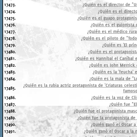
17473.
¿Quién es el director de "
17474.
¿Quién es el director
17475.
¿Quién es el guapo protagonist
17476.
¿Quién es el guionista 
17477.
¿Quién es el médico rura
17478.
¿Quién es el piloto de "Tod
17479.
¿Quién es 'El prí
17480.
¿Quién es el protagonist
17481.
¿Quién es Hannibal el Caníbal e
17482.
¿Quién es John Merrick 
17483.
¿Quién es la 'feucha' 
17484.
¿Quién es la mala de "L
¿Quién es la rubia actriz protagonista de 'Criaturas cele
17485.
famoso
17486.
¿Quién es la voz de Cl
17487.
¿Quién fue "El
17488.
¿Quién fue el protagonista mascu
17489.
¿Quién fue la protagonista de
17490.
¿Quién ganó el Oscar a 
17491.
¿Quién ganó el Oscar a la 