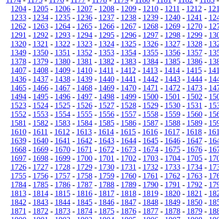
1204
-
1205
-
1206
-
1207
-
1208
-
1209
-
1210
-
1211
-
1212
-
12
1233
-
1234
-
1235
-
1236
-
1237
-
1238
-
1239
-
1240
-
1241
-
12
1262
-
1263
-
1264
-
1265
-
1266
-
1267
-
1268
-
1269
-
1270
-
12
1291
-
1292
-
1293
-
1294
-
1295
-
1296
-
1297
-
1298
-
1299
-
13
1320
-
1321
-
1322
-
1323
-
1324
-
1325
-
1326
-
1327
-
1328
-
13
1349
-
1350
-
1351
-
1352
-
1353
-
1354
-
1355
-
1356
-
1357
-
13
1378
-
1379
-
1380
-
1381
-
1382
-
1383
-
1384
-
1385
-
1386
-
13
1407
-
1408
-
1409
-
1410
-
1411
-
1412
-
1413
-
1414
-
1415
-
14
1436
-
1437
-
1438
-
1439
-
1440
-
1441
-
1442
-
1443
-
1444
-
14
1465
-
1466
-
1467
-
1468
-
1469
-
1470
-
1471
-
1472
-
1473
-
14
1494
-
1495
-
1496
-
1497
-
1498
-
1499
-
1500
-
1501
-
1502
-
15
1523
-
1524
-
1525
-
1526
-
1527
-
1528
-
1529
-
1530
-
1531
-
15
1552
-
1553
-
1554
-
1555
-
1556
-
1557
-
1558
-
1559
-
1560
-
15
1581
-
1582
-
1583
-
1584
-
1585
-
1586
-
1587
-
1588
-
1589
-
15
1610
-
1611
-
1612
-
1613
-
1614
-
1615
-
1616
-
1617
-
1618
-
16
1639
-
1640
-
1641
-
1642
-
1643
-
1644
-
1645
-
1646
-
1647
-
16
1668
-
1669
-
1670
-
1671
-
1672
-
1673
-
1674
-
1675
-
1676
-
16
1697
-
1698
-
1699
-
1700
-
1701
-
1702
-
1703
-
1704
-
1705
-
17
1726
-
1727
-
1728
-
1729
-
1730
-
1731
-
1732
-
1733
-
1734
-
17
1755
-
1756
-
1757
-
1758
-
1759
-
1760
-
1761
-
1762
-
1763
-
17
1784
-
1785
-
1786
-
1787
-
1788
-
1789
-
1790
-
1791
-
1792
-
17
1813
-
1814
-
1815
-
1816
-
1817
-
1818
-
1819
-
1820
-
1821
-
18
1842
-
1843
-
1844
-
1845
-
1846
-
1847
-
1848
-
1849
-
1850
-
18
1871
-
1872
-
1873
-
1874
-
1875
-
1876
-
1877
-
1878
-
1879
-
18