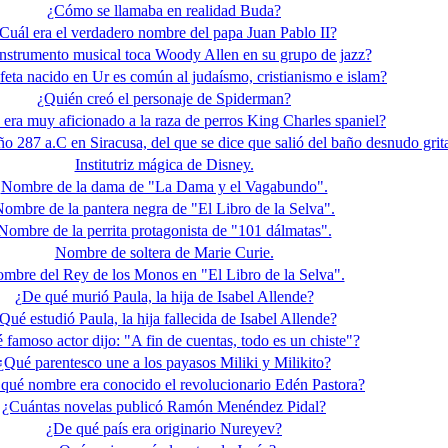
¿Cómo se llamaba en realidad Buda?
Cuál era el verdadero nombre del papa Juan Pablo II?
nstrumento musical toca Woody Allen en su grupo de jazz?
eta nacido en Ur es común al judaísmo, cristianismo e islam?
¿Quién creó el personaje de Spiderman?
era muy aficionado a la raza de perros King Charles spaniel?
ño 287 a.C en Siracusa, del que se dice que salió del baño desnudo grit
Institutriz mágica de Disney.
Nombre de la dama de "La Dama y el Vagabundo".
ombre de la pantera negra de "El Libro de la Selva".
Nombre de la perrita protagonista de "101 dálmatas".
Nombre de soltera de Marie Curie.
mbre del Rey de los Monos en "El Libro de la Selva".
¿De qué murió Paula, la hija de Isabel Allende?
Qué estudió Paula, la hija fallecida de Isabel Allende?
 famoso actor dijo: "A fin de cuentas, todo es un chiste"?
¿Qué parentesco une a los payasos Miliki y Milikito?
qué nombre era conocido el revolucionario Edén Pastora?
¿Cuántas novelas publicó Ramón Menéndez Pidal?
¿De qué país era originario Nureyev?