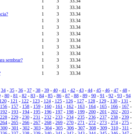
1
3
33.34
1
3
33.34
ncia?
1
3
33.34
1
3
33.34
1
3
33.34
1
3
33.34
1
3
33.34
1
3
33.34
1
3
33.34
ara sembrar?
1
3
33.34
1
3
33.34
?
1
3
33.34
-
34
-
35
-
36
-
37
-
38
-
39
-
40
-
41
-
42
-
43
-
44
-
45
-
46
-
47
-
48
-
9
-
80
-
81
-
82
-
83
-
84
-
85
-
86
-
87
-
88
-
89
-
90
-
91
-
92
-
93
-
94
120
-
121
-
122
-
123
-
124
-
125
-
126
-
127
-
128
-
129
-
130
-
131
-
156
-
157
-
158
-
159
-
160
-
161
-
162
-
163
-
164
-
165
-
166
-
167
-
192
-
193
-
194
-
195
-
196
-
197
-
198
-
199
-
200
-
201
-
202
-
203
-
228
-
229
-
230
-
231
-
232
-
233
-
234
-
235
-
236
-
237
-
238
-
239
-
264
-
265
-
266
-
267
-
268
-
269
-
270
-
271
-
272
-
273
-
274
-
275
-
-
300
-
301
-
302
-
303
-
304
-
305
-
306
-
307
-
308
-
309
-
310
-
311
-
336
-
337
-
338
-
339
-
340
-
341
-
342
-
343
-
344
-
345
-
346
-
347
-