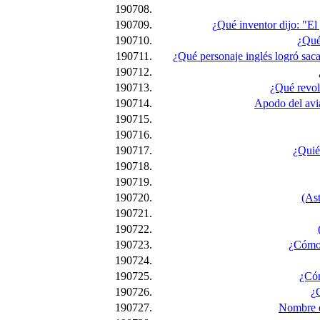
190708.
190709.
¿Qué inventor dijo: "El 
190710.
¿Qué 
190711.
¿Qué personaje inglés logró saca
190712.
190713.
¿Qué revol
190714.
Apodo del avi
190715.
190716.
190717.
¿Quié
190718.
190719.
190720.
(Ast
190721.
190722.
190723.
¿Cómo 
190724.
190725.
¿Cóm
190726.
¿C
190727.
Nombre de