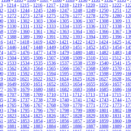
13
-
1214
-
1215
-
1216
-
1217
-
1218
-
1219
-
1220
-
1221
-
1222
-
12
42
-
1243
-
1244
-
1245
-
1246
-
1247
-
1248
-
1249
-
1250
-
1251
-
12
71
-
1272
-
1273
-
1274
-
1275
-
1276
-
1277
-
1278
-
1279
-
1280
-
12
00
-
1301
-
1302
-
1303
-
1304
-
1305
-
1306
-
1307
-
1308
-
1309
-
13
29
-
1330
-
1331
-
1332
-
1333
-
1334
-
1335
-
1336
-
1337
-
1338
-
13
58
-
1359
-
1360
-
1361
-
1362
-
1363
-
1364
-
1365
-
1366
-
1367
-
13
87
-
1388
-
1389
-
1390
-
1391
-
1392
-
1393
-
1394
-
1395
-
1396
-
13
16
-
1417
-
1418
-
1419
-
1420
-
1421
-
1422
-
1423
-
1424
-
1425
-
14
45
-
1446
-
1447
-
1448
-
1449
-
1450
-
1451
-
1452
-
1453
-
1454
-
14
74
-
1475
-
1476
-
1477
-
1478
-
1479
-
1480
-
1481
-
1482
-
1483
-
14
03
-
1504
-
1505
-
1506
-
1507
-
1508
-
1509
-
1510
-
1511
-
1512
-
15
32
-
1533
-
1534
-
1535
-
1536
-
1537
-
1538
-
1539
-
1540
-
1541
-
15
61
-
1562
-
1563
-
1564
-
1565
-
1566
-
1567
-
1568
-
1569
-
1570
-
15
90
-
1591
-
1592
-
1593
-
1594
-
1595
-
1596
-
1597
-
1598
-
1599
-
16
19
-
1620
-
1621
-
1622
-
1623
-
1624
-
1625
-
1626
-
1627
-
1628
-
16
48
-
1649
-
1650
-
1651
-
1652
-
1653
-
1654
-
1655
-
1656
-
1657
-
16
77
-
1678
-
1679
-
1680
-
1681
-
1682
-
1683
-
1684
-
1685
-
1686
-
16
06
-
1707
-
1708
-
1709
-
1710
-
1711
-
1712
-
1713
-
1714
-
1715
-
17
35
-
1736
-
1737
-
1738
-
1739
-
1740
-
1741
-
1742
-
1743
-
1744
-
17
64
-
1765
-
1766
-
1767
-
1768
-
1769
-
1770
-
1771
-
1772
-
1773
-
17
93
-
1794
-
1795
-
1796
-
1797
-
1798
-
1799
-
1800
-
1801
-
1802
-
18
22
-
1823
-
1824
-
1825
-
1826
-
1827
-
1828
-
1829
-
1830
-
1831
-
18
51
-
1852
-
1853
-
1854
-
1855
-
1856
-
1857
-
1858
-
1859
-
1860
-
18
80
-
1881
-
1882
-
1883
-
1884
-
1885
-
1886
-
1887
-
1888
-
1889
-
18