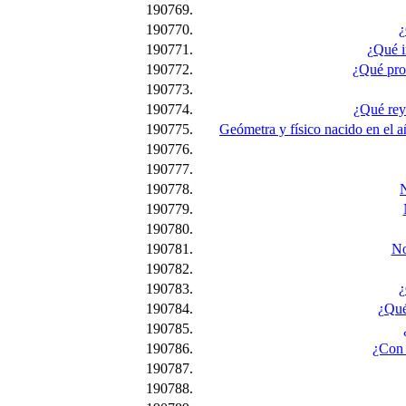
190769.
190770.
¿
190771.
¿Qué i
190772.
¿Qué prof
190773.
190774.
¿Qué rey 
190775.
Geómetra y físico nacido en el a
190776.
190777.
190778.
N
190779.
190780.
190781.
No
190782.
190783.
¿
190784.
¿Qué
190785.
190786.
¿Con 
190787.
190788.