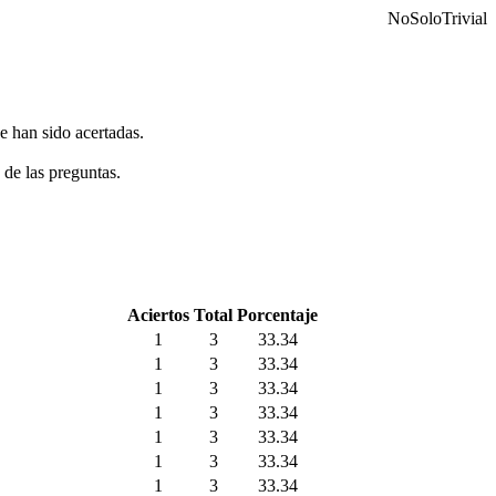
NoSoloTrivial
e han sido acertadas.
 de las preguntas.
Aciertos
Total
Porcentaje
1
3
33.34
1
3
33.34
1
3
33.34
1
3
33.34
1
3
33.34
1
3
33.34
1
3
33.34