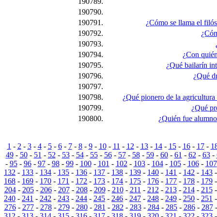
190789.
190790.
190791.
¿Cómo se llama el filós
190792.
¿Cómo
190793.
190794.
¿Con quién 
190795.
¿Qué bailarín in
190796.
¿Qué dr
190797.
190798.
¿Qué pionero de la agricultura
190799.
¿Qué pre
190800.
¿Quién fue alumno 
1
-
2
-
3
-
4
-
5
-
6
-
7
-
8
-
9
-
10
-
11
-
12
-
13
-
14
-
15
-
16
-
17
-
1
49
-
50
-
51
-
52
-
53
-
54
-
55
-
56
-
57
-
58
-
59
-
60
-
61
-
62
-
63
-
-
95
-
96
-
97
-
98
-
99
-
100
-
101
-
102
-
103
-
104
-
105
-
106
-
107
132
-
133
-
134
-
135
-
136
-
137
-
138
-
139
-
140
-
141
-
142
-
143
168
-
169
-
170
-
171
-
172
-
173
-
174
-
175
-
176
-
177
-
178
-
179
204
-
205
-
206
-
207
-
208
-
209
-
210
-
211
-
212
-
213
-
214
-
215
240
-
241
-
242
-
243
-
244
-
245
-
246
-
247
-
248
-
249
-
250
-
251
276
-
277
-
278
-
279
-
280
-
281
-
282
-
283
-
284
-
285
-
286
-
287
312
-
313
-
314
-
315
-
316
-
317
-
318
-
319
-
320
-
321
-
322
-
323