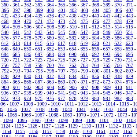
-
360
-
361
-
362
-
363
-
364
-
365
-
366
-
367
-
368
-
369
-
370
-
371
-
-
396
-
397
-
398
-
399
-
400
-
401
-
402
-
403
-
404
-
405
-
406
-
407
-
432
-
433
-
434
-
435
-
436
-
437
-
438
-
439
-
440
-
441
-
442
-
443
-
-
468
-
469
-
470
-
471
-
472
-
473
-
474
-
475
-
476
-
477
-
478
-
479
-
-
504
-
505
-
506
-
507
-
508
-
509
-
510
-
511
-
512
-
513
-
514
-
515
-
-
540
-
541
-
542
-
543
-
544
-
545
-
546
-
547
-
548
-
549
-
550
-
551
-
-
576
-
577
-
578
-
579
-
580
-
581
-
582
-
583
-
584
-
585
-
586
-
587
-
-
612
-
613
-
614
-
615
-
616
-
617
-
618
-
619
-
620
-
621
-
622
-
623
-
-
648
-
649
-
650
-
651
-
652
-
653
-
654
-
655
-
656
-
657
-
658
-
659
-
-
684
-
685
-
686
-
687
-
688
-
689
-
690
-
691
-
692
-
693
-
694
-
695
-
-
720
-
721
-
722
-
723
-
724
-
725
-
726
-
727
-
728
-
729
-
730
-
731
-
-
756
-
757
-
758
-
759
-
760
-
761
-
762
-
763
-
764
-
765
-
766
-
767
-
-
792
-
793
-
794
-
795
-
796
-
797
-
798
-
799
-
800
-
801
-
802
-
803
-
828
-
829
-
830
-
831
-
832
-
833
-
834
-
835
-
836
-
837
-
838
-
839
-
-
864
-
865
-
866
-
867
-
868
-
869
-
870
-
871
-
872
-
873
-
874
-
875
-
-
900
-
901
-
902
-
903
-
904
-
905
-
906
-
907
-
908
-
909
-
910
-
911
-
-
936
-
937
-
938
-
939
-
940
-
941
-
942
-
943
-
944
-
945
-
946
-
947
-
-
972
-
973
-
974
-
975
-
976
-
977
-
978
-
979
-
980
-
981
-
982
-
983
-
006
-
1007
-
1008
-
1009
-
1010
-
1011
-
1012
-
1013
-
1014
-
1015
-
1
35
-
1036
-
1037
-
1038
-
1039
-
1040
-
1041
-
1042
-
1043
-
1044
-
10
64
-
1065
-
1066
-
1067
-
1068
-
1069
-
1070
-
1071
-
1072
-
1073
-
10
-
1094
-
1095
-
1096
-
1097
-
1098
-
1099
-
1100
-
1101
-
1102
-
1103
-
1124
-
1125
-
1126
-
1127
-
1128
-
1129
-
1130
-
1131
-
1132
-
1133
-
-
1154
-
1155
-
1156
-
1157
-
1158
-
1159
-
1160
-
1161
-
1162
-
1163
-
-
1184
-
1185
-
1186
-
1187
-
1188
-
1189
-
1190
-
1191
-
1192
-
1193
-