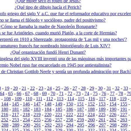
¿Qué mujer secó el rostro de Jesús?
¿Qué tipo de dibujo hacía el Perich?
ofo griego del siglo V a.C. que fue el reformador educativo por excele
 se llama el filósofo y sociólogo, padre del positivismo?
¿Cómo se llamaba la madre de Napoleón Bonaparte?
se fue Aristóteles, cuando murió Platón, a la corte de Hermias?
terpretó en 1910 a Sherezade, protagonista de 'Las mil y una noches'?
amaturgo francés fue nombrado historiógrafo de Luis XIV?
¿Qué organización fundó Henri Dunant?
 inglesa del siglo XVIII inventó una de las máquinas más importantes p
mio Nobel ruso fue encarcelado en 1945 por antiestalinista?
de Christian Gottlob Neefe y sentía un profunda admiración por Bach
8
-
19
-
20
-
21
-
22
-
23
-
24
-
25
-
26
-
27
-
28
-
29
-
30
-
31
-
32
-
33
64
-
65
-
66
-
67
-
68
-
69
-
70
-
71
-
72
-
73
-
74
-
75
-
76
-
77
-
78
-
7
-
108
-
109
-
110
-
111
-
112
-
113
-
114
-
115
-
116
-
117
-
118
-
119
-
-
144
-
145
-
146
-
147
-
148
-
149
-
150
-
151
-
152
-
153
-
154
-
155
-
-
180
-
181
-
182
-
183
-
184
-
185
-
186
-
187
-
188
-
189
-
190
-
191
-
-
216
-
217
-
218
-
219
-
220
-
221
-
222
-
223
-
224
-
225
-
226
-
227
-
-
252
-
253
-
254
-
255
-
256
-
257
-
258
-
259
-
260
-
261
-
262
-
263
-
-
288
-
289
-
290
-
291
-
292
-
293
-
294
-
295
-
296
-
297
-
298
-
299
-
324
-
325
-
326
-
327
-
328
-
329
-
330
-
331
-
332
-
333
-
334
-
335
-