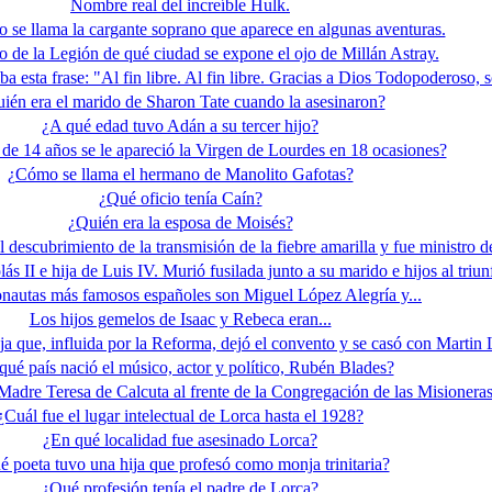
Nombre real del increíble Hulk.
 se llama la cargante soprano que aparece en algunas aventuras.
 de la Legión de qué ciudad se expone el ojo de Millán Astray.
 esta frase: "Al fin libre. Al fin libre. Gracias a Dios Todopoderoso, so
ién era el marido de Sharon Tate cuando la asesinaron?
¿A qué edad tuvo Adán a su tercer hijo?
de 14 años se le apareció la Virgen de Lourdes en 18 ocasiones?
¿Cómo se llama el hermano de Manolito Gafotas?
¿Qué oficio tenía Caín?
¿Quién era la esposa de Moisés?
 descubrimiento de la transmisión de la fiebre amarilla y fue ministro d
s II e hija de Luis IV. Murió fusilada junto a su marido e hijos al triun
onautas más famosos españoles son Miguel López Alegría y...
Los hijos gemelos de Isaac y Rebeca eran...
 que, influida por la Reforma, dejó el convento y se casó con Martin 
qué país nació el músico, actor y político, Rubén Blades?
Madre Teresa de Calcuta al frente de la Congregación de las Misioneras
¿Cuál fue el lugar intelectual de Lorca hasta el 1928?
¿En qué localidad fue asesinado Lorca?
 poeta tuvo una hija que profesó como monja trinitaria?
¿Qué profesión tenía el padre de Lorca?