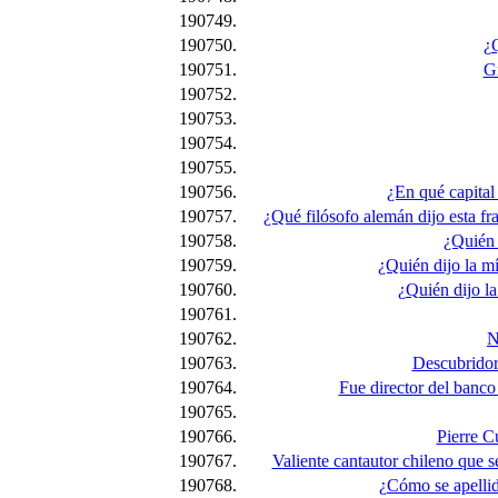
190749.
190750.
¿
190751.
Gr
190752.
190753.
190754.
190755.
190756.
¿En qué capital
190757.
¿Qué filósofo alemán dijo esta f
190758.
¿Quién 
190759.
¿Quién dijo la m
190760.
¿Quién dijo la
190761.
190762.
N
190763.
Descubridor
190764.
Fue director del banco
190765.
190766.
Pierre C
190767.
Valiente cantautor chileno que 
190768.
¿Cómo se apelli