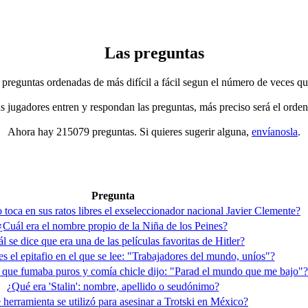
Las preguntas
 preguntas ordenadas de más difícil a fácil segun el número de veces qu
jugadores entren y respondan las preguntas, más preciso será el orden
Ahora hay 215079 preguntas. Si quieres sugerir alguna,
envíanosla
.
Pregunta
toca en sus ratos libres el exseleccionador nacional Javier Clemente?
¿Cuál era el nombre propio de la Niña de los Peines?
l se dice que era una de las películas favoritas de Hitler?
s el epitafio en el que se lee: "Trabajadores del mundo, uníos"?
 que fumaba puros y comía chicle dijo: "Parad el mundo que me bajo"?
¿Qué era 'Stalin': nombre, apellido o seudónimo?
herramienta se utilizó para asesinar a Trotski en México?