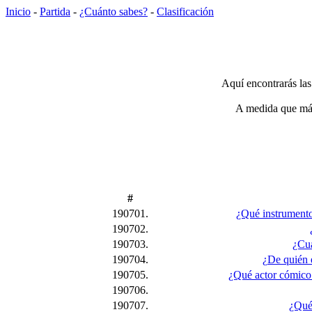
Inicio
-
Partida
-
¿Cuánto sabes?
-
Clasificación
Aquí encontrarás las
A medida que más 
#
190701.
¿Qué instrumento 
190702.
190703.
¿Cuá
190704.
¿De quién e
190705.
¿Qué actor cómico
190706.
190707.
¿Qué 