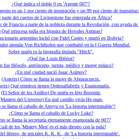
¿Qué indica el doble 0 en 'Agente 007'?
genio es un 1 por ciento de inspiración y un 99 por ciento de transpira
parte del cuerpo de Livingstone fue enterrada en África?
r de Francia a parte de la nobleza durante la Revolución, con ayuda de 
¿Qué princesa judía era hijastra de Herodes Antipas?
ucionario argentino luchó con Fidel Castro y murió en Bolivia?
ador alemán Von Richthofen que combatió en la I Guerra Mundial.
Sobre quién es la biografía titulada "Hitch".
¿Qué fue Louis Blériot?
n fue filósofo, astrónomo, jurista, médico y monje polaco?
¿En qué ciudad nació Isaac Asimov?
(Asterix) Cómo se llama la mujer de Abraracurcix.
erix) Qué empleos tienen Ordenalfabetix y Esautomatix.
(El Señor de los Anillos) De quién es hijo Boromir.
(Masters del Universo) En qué castillo vivía He-man.
se llama el caballo de Atreyu en 'La historia interminable'?
¿Cómo se llama el caballo de Lucky Luke?
o se llama la secretaria eternamente enamorada de 007?
uál de los 'Mistery Men' es el más diestro con la pala?
l librero, de iniciales K. K. K., de 'La historia interminable'.