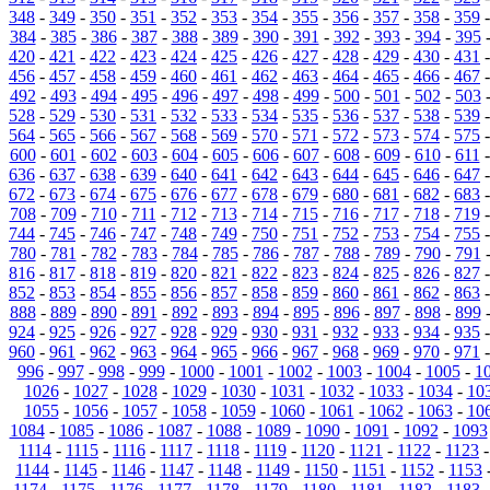
348
-
349
-
350
-
351
-
352
-
353
-
354
-
355
-
356
-
357
-
358
-
359
384
-
385
-
386
-
387
-
388
-
389
-
390
-
391
-
392
-
393
-
394
-
395
420
-
421
-
422
-
423
-
424
-
425
-
426
-
427
-
428
-
429
-
430
-
431
456
-
457
-
458
-
459
-
460
-
461
-
462
-
463
-
464
-
465
-
466
-
467
492
-
493
-
494
-
495
-
496
-
497
-
498
-
499
-
500
-
501
-
502
-
503
528
-
529
-
530
-
531
-
532
-
533
-
534
-
535
-
536
-
537
-
538
-
539
564
-
565
-
566
-
567
-
568
-
569
-
570
-
571
-
572
-
573
-
574
-
575
600
-
601
-
602
-
603
-
604
-
605
-
606
-
607
-
608
-
609
-
610
-
611
636
-
637
-
638
-
639
-
640
-
641
-
642
-
643
-
644
-
645
-
646
-
647
672
-
673
-
674
-
675
-
676
-
677
-
678
-
679
-
680
-
681
-
682
-
683
708
-
709
-
710
-
711
-
712
-
713
-
714
-
715
-
716
-
717
-
718
-
719
744
-
745
-
746
-
747
-
748
-
749
-
750
-
751
-
752
-
753
-
754
-
755
780
-
781
-
782
-
783
-
784
-
785
-
786
-
787
-
788
-
789
-
790
-
791
816
-
817
-
818
-
819
-
820
-
821
-
822
-
823
-
824
-
825
-
826
-
827
852
-
853
-
854
-
855
-
856
-
857
-
858
-
859
-
860
-
861
-
862
-
863
888
-
889
-
890
-
891
-
892
-
893
-
894
-
895
-
896
-
897
-
898
-
899
924
-
925
-
926
-
927
-
928
-
929
-
930
-
931
-
932
-
933
-
934
-
935
960
-
961
-
962
-
963
-
964
-
965
-
966
-
967
-
968
-
969
-
970
-
971
996
-
997
-
998
-
999
-
1000
-
1001
-
1002
-
1003
-
1004
-
1005
-
1
1026
-
1027
-
1028
-
1029
-
1030
-
1031
-
1032
-
1033
-
1034
-
10
1055
-
1056
-
1057
-
1058
-
1059
-
1060
-
1061
-
1062
-
1063
-
10
1084
-
1085
-
1086
-
1087
-
1088
-
1089
-
1090
-
1091
-
1092
-
1093
1114
-
1115
-
1116
-
1117
-
1118
-
1119
-
1120
-
1121
-
1122
-
1123
1144
-
1145
-
1146
-
1147
-
1148
-
1149
-
1150
-
1151
-
1152
-
1153
1174
-
1175
-
1176
-
1177
-
1178
-
1179
-
1180
-
1181
-
1182
-
1183