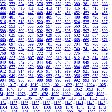
372
-
373
-
374
-
375
-
376
-
377
-
378
-
379
-
380
-
381
-
382
-
383
-
-
408
-
409
-
410
-
411
-
412
-
413
-
414
-
415
-
416
-
417
-
418
-
419
-
444
-
445
-
446
-
447
-
448
-
449
-
450
-
451
-
452
-
453
-
454
-
455
-
480
-
481
-
482
-
483
-
484
-
485
-
486
-
487
-
488
-
489
-
490
-
491
-
516
-
517
-
518
-
519
-
520
-
521
-
522
-
523
-
524
-
525
-
526
-
527
-
552
-
553
-
554
-
555
-
556
-
557
-
558
-
559
-
560
-
561
-
562
-
563
-
588
-
589
-
590
-
591
-
592
-
593
-
594
-
595
-
596
-
597
-
598
-
599
-
624
-
625
-
626
-
627
-
628
-
629
-
630
-
631
-
632
-
633
-
634
-
635
-
660
-
661
-
662
-
663
-
664
-
665
-
666
-
667
-
668
-
669
-
670
-
671
-
696
-
697
-
698
-
699
-
700
-
701
-
702
-
703
-
704
-
705
-
706
-
707
-
732
-
733
-
734
-
735
-
736
-
737
-
738
-
739
-
740
-
741
-
742
-
743
-
768
-
769
-
770
-
771
-
772
-
773
-
774
-
775
-
776
-
777
-
778
-
779
-
-
804
-
805
-
806
-
807
-
808
-
809
-
810
-
811
-
812
-
813
-
814
-
815
-
840
-
841
-
842
-
843
-
844
-
845
-
846
-
847
-
848
-
849
-
850
-
851
-
876
-
877
-
878
-
879
-
880
-
881
-
882
-
883
-
884
-
885
-
886
-
887
-
912
-
913
-
914
-
915
-
916
-
917
-
918
-
919
-
920
-
921
-
922
-
923
-
948
-
949
-
950
-
951
-
952
-
953
-
954
-
955
-
956
-
957
-
958
-
959
-
984
-
985
-
986
-
987
-
988
-
989
-
990
-
991
-
992
-
993
-
994
-
995
-
016
-
1017
-
1018
-
1019
-
1020
-
1021
-
1022
-
1023
-
1024
-
1025
-
45
-
1046
-
1047
-
1048
-
1049
-
1050
-
1051
-
1052
-
1053
-
1054
-
74
-
1075
-
1076
-
1077
-
1078
-
1079
-
1080
-
1081
-
1082
-
1083
-
-
1104
-
1105
-
1106
-
1107
-
1108
-
1109
-
1110
-
1111
-
1112
-
1113
-
1134
-
1135
-
1136
-
1137
-
1138
-
1139
-
1140
-
1141
-
1142
-
1143
-
1164
-
1165
-
1166
-
1167
-
1168
-
1169
-
1170
-
1171
-
1172
-
1173
-
1194
-
1195
-
1196
-
1197
-
1198
-
1199
-
1200
-
1201
-
1202
-
1203
-