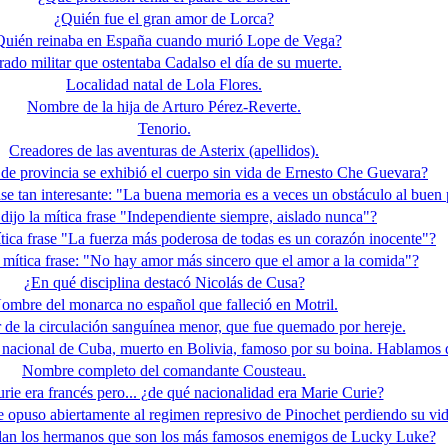
¿Quién fue el gran amor de Lorca?
Quién reinaba en España cuando murió Lope de Vega?
ado militar que ostentaba Cadalso el día de su muerte.
Localidad natal de Lola Flores.
Nombre de la hija de Arturo Pérez-Reverte.
Tenorio.
Creadores de las aventuras de Asterix (apellidos).
 de provincia se exhibió el cuerpo sin vida de Ernesto Che Guevara?
rase tan interesante: "La buena memoria es a veces un obstáculo al bue
dijo la mítica frase "Independiente siempre, aislado nunca"?
ítica frase "La fuerza más poderosa de todas es un corazón inocente"?
 mítica frase: "No hay amor más sincero que el amor a la comida"?
¿En qué disciplina destacó Nicolás de Cusa?
ombre del monarca no español que falleció en Motril.
 de la circulación sanguínea menor, que fue quemado por hereje.
 nacional de Cuba, muerto en Bolivia, famoso por su boina. Hablamos d
Nombre completo del comandante Cousteau.
urie era francés pero... ¿de qué nacionalidad era Marie Curie?
se opuso abiertamente al regimen represivo de Pinochet perdiendo su vi
dan los hermanos que son los más famosos enemigos de Lucky Luke?