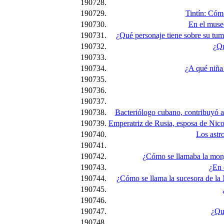
190728.
190729.
Tintín: Cómo
190730.
En el museo
190731.
¿Qué personaje tiene sobre su tumba
190732.
¿Qu
190733.
190734.
¿A qué niña 
190735.
190736.
190737.
190738.
Bacteriólogo cubano, contribuyó al
190739.
Emperatriz de Rusia, esposa de Nicolá
190740.
Los astr
190741.
190742.
¿Cómo se llamaba la monja
190743.
¿En 
190744.
¿Cómo se llama la sucesora de la 
190745.
190746.
190747.
¿Qué
190748.