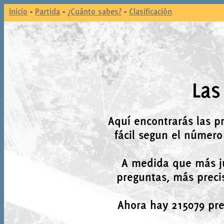
Inicio
-
Partida
-
¿Cuánto sabes?
-
Clasificación
Las
Aquí encontrarás las p
fácil segun el número
A medida que más j
preguntas, más precis
Ahora hay 215079 preg