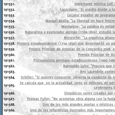
191551.
Importante místico sufí
191552.
Lacordaire: "El orgullo divide a los
191553.
Locutor español de programa
191554.
Manuel Azaña: "La libertad no hace felice
191555.
Montaigne: "La palabra es mitad 
191556.
Naturalista y explorador alemán (1769-1859), estudió la
191557.
Nietzsche: "La orgullosa altanería
191558.
Pionero estadounidense (1734-1820) que desempeñó un pap
191559.
Premio Príncipe de Asturias de la Concordia 2008, e
191560.
Premio Príncipe de Ast
191561.
Psicoanalista germano-estadounidense (1900-1980) 
191562.
Raimundo Lulio: "Procura que tu 
191563.
Rey sacerdote cont
191564.
Schiller: "Si quieres conocerte, observa la conducta de 
Se calcula que, en la actualidad, unos 30 millones de p
191565.
centenares 
191566.
Simpáticos seres creados por 
191567.
Thomas Fuller: "No acometas obra alguna con la furia 
191568.
Uno de los más grandes poetas y místicos p
191569.
Uno de los reformistas ilustrados más importantes d