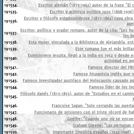
191534.
Escritor alemán (1877-1962) autor de la frase "El
191535.
Escritor y activista político ruso (1868-193
Escritor y filósofo estadounidense (1817-1862) cuya obr
191536.
apel
Escritor, político y orador romano, autor de la cita: "Los
191537.
los b
191538.
Esta mujer, vinculada a la Biblioteca de Alejandría, est
191539.
Este rumano fue el más brillan
Exmisionero jesuita, llegó a la India en 1952 y desde 
191540.
actividad en ay
191541.
Famoso director del FB
191542.
Famoso hispanista inglés que vi
191543.
Famoso investigador austríaco del Holocausto causado p
191544.
Famoso líder de los in
Filósofo danés (1813-1855), autor de "Estudios en el camin
191545.
191546.
Françoise Sagan: "Solo cerrando las puerta
191547.
Funcionario de prisiones con el triste récord de ha
191548.
Goethe: "Cuando uno no se encuentra a
191549.
Graham Greene: "Las personas re
191550.
Importante lingüista español (1922-1998),