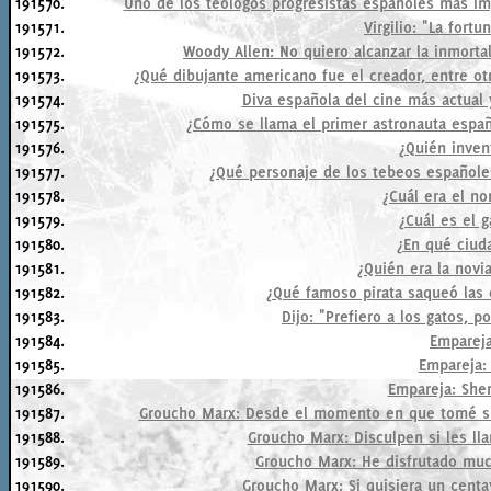
191570.
Uno de los teólogos progresistas españoles más imp
191571.
Virgilio: "La fortu
191572.
Woody Allen: No quiero alcanzar la inmortal
191573.
¿Qué dibujante americano fue el creador, entre o
191574.
Diva española del cine más actual y
191575.
¿Cómo se llama el primer astronauta españ
191576.
¿Quién inven
191577.
¿Qué personaje de los tebeos español
191578.
¿Cuál era el n
191579.
¿Cuál es el 
191580.
¿En qué ciud
191581.
¿Quién era la novi
191582.
¿Qué famoso pirata saqueó las
191583.
Dijo: "Prefiero a los gatos, p
191584.
Empareja:
191585.
Empareja: 
191586.
Empareja: Sher
191587.
Groucho Marx: Desde el momento en que tomé su l
191588.
Groucho Marx: Disculpen si les lla
191589.
Groucho Marx: He disfrutado muc
191590.
Groucho Marx: Si quisiera un centav