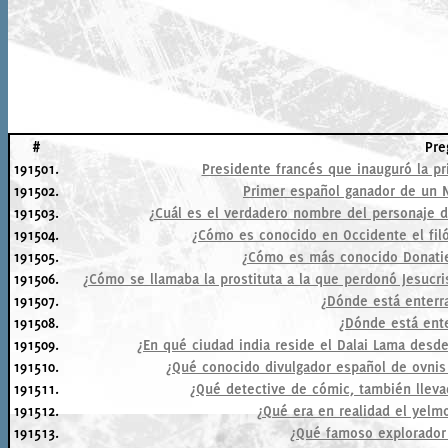
#
Pre
191501.
Presidente francés que inauguró la pr
191502.
Primer español ganador de un N
191503.
¿Cuál es el verdadero nombre del personaje 
191504.
¿Cómo es conocido en Occidente el filó
191505.
¿Cómo es más conocido Donatie
191506.
¿Cómo se llamaba la prostituta a la que perdonó Jesuc
191507.
¿Dónde está enterr
191508.
¿Dónde está ent
191509.
¿En qué ciudad india reside el Dalai Lama desde
191510.
¿Qué conocido divulgador español de ovnis y
191511.
¿Qué detective de cómic, también lleva
191512.
¿Qué era en realidad el yel
191513.
¿Qué famoso explorador 