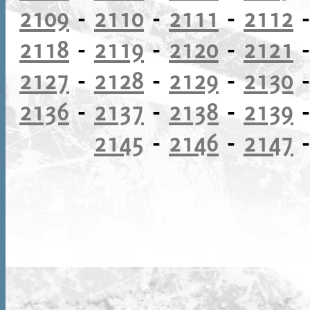
2109
-
2110
-
2111
-
2112
2118
-
2119
-
2120
-
2121
2127
-
2128
-
2129
-
2130
2136
-
2137
-
2138
-
2139
2145
-
2146
-
2147