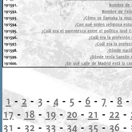
191591.
Nombre de 
191592.
Nombre de Feij
191593.
¿Cómo se llamaba la musa
191594.
¿Con qué orden religiosa estu
191595.
¿Cuál era el parentesco entre el político José 
191596.
¿Cuál era la profesió
191597.
¿Cuál era la profes
191598.
¿Dónde naci
191599.
¿Dónde tenía Sansón e
191600.
¿En qué calle de Madrid está la c
1
-
2
-
3
-
4
-
5
-
6
-
7
-
8
17
-
18
-
19
-
20
-
21
-
22
-
31
-
32
-
33
-
34
-
35
-
36
-