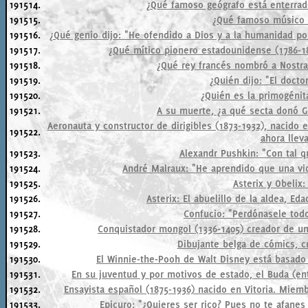
191514.
¿Qué famoso geógrafo está enterrad
191515.
¿Qué famoso músico 
191516.
¿Qué genio dijo: "He ofendido a Dios y a la humanidad po
191517.
¿Qué mítico pionero estadounidense (1786-1
191518.
¿Qué rey francés nombró a Nostr
191519.
¿Quién dijo: "El docto
191520.
¿Quién es la primogénit
191521.
A su muerte, ¿a qué secta donó G
Aeronauta y constructor de dirigibles (1873-1932), nacido 
191522.
ahora llev
191523.
Alexandr Pushkin: "Con tal qu
191524.
André Malraux: "He aprendido que una vid
191525.
Asterix y Obelix: 
191526.
Asterix: El abuelillo de la aldea, E
191527.
Confucio: "Perdónasele todo
191528.
Conquistador mongol (1336-1405) creador de un
191529.
Dibujante belga de cómics, cr
191530.
El Winnie-the-Pooh de Walt Disney está basado e
191531.
En su juventud y por motivos de estado, el Buda (ent
191532.
Ensayista español (1875-1936) nacido en Vitoria. Miem
191533.
Epicuro: "¿Quieres ser rico? Pues no te afanes