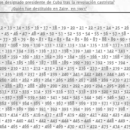
ue designado presidente de Cuba tras la revolución castrista?
¿Quién fue destituido en Zaire, en 1997?
12
-
13
-
14
-
15
-
16
-
17
-
18
-
19
-
20
-
21
-
22
-
23
-
24
-
25
-
26
-
45
-
46
-
47
-
48
-
49
-
50
-
51
-
52
-
53
-
54
-
55
-
56
-
57
-
58
-
77
-
78
-
79
-
80
-
81
-
82
-
83
-
84
-
85
-
86
-
87
-
88
-
89
-
90
-
107
-
108
-
109
-
110
-
111
-
112
-
113
-
114
-
115
-
116
-
117
-
11
2
-
133
-
134
-
135
-
136
-
137
-
138
-
139
-
140
-
141
-
142
-
143
-
158
-
159
-
160
-
161
-
162
-
163
-
164
-
165
-
166
-
167
-
168
-
16
3
-
184
-
185
-
186
-
187
-
188
-
189
-
190
-
191
-
192
-
193
-
194
-
209
-
210
-
211
-
212
-
213
-
214
-
215
-
216
-
217
-
218
-
219
-
22
4
-
235
-
236
-
237
-
238
-
239
-
240
-
241
-
242
-
243
-
244
-
245
-
260
-
261
-
262
-
263
-
264
-
265
-
266
-
267
-
268
-
269
-
270
-
27
5
-
286
-
287
-
288
-
289
-
290
-
291
-
292
-
293
-
294
-
295
-
296
-
311
-
312
-
313
-
314
-
315
-
316
-
317
-
318
-
319
-
320
-
321
-
32
6
-
337
-
338
-
339
-
340
-
341
-
342
-
343
-
344
-
345
-
346
-
347
-
362
-
363
-
364
-
365
-
366
-
367
-
368
-
369
-
370
-
371
-
372
-
37
7
-
388
-
389
-
390
-
391
-
392
-
393
-
394
-
395
-
396
-
397
-
398
-
413
-
414
-
415
-
416
-
417
-
418
-
419
-
420
-
421
-
422
-
423
-
42
8
-
439
-
440
-
441
-
442
-
443
-
444
-
445
-
446
-
447
-
448
-
449
-
464
-
465
-
466
-
467
-
468
-
469
-
470
-
471
-
472
-
473
-
474
-
47