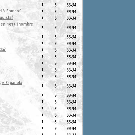
1
3
33.34
ció Franco?
1
3
33.34
quista?
1
3
33.34
z en 1973 (nombre
1
3
33.34
1
3
33.34
1
3
33.34
da?
1
3
33.34
1
3
33.34
1
3
33.34
1
3
33.34
1
3
33.34
nge Española
1
3
33.34
1
3
33.34
1
3
33.34
1
3
33.34
1
3
33.34
1
3
33.34
1
3
33.34
1
3
33.34