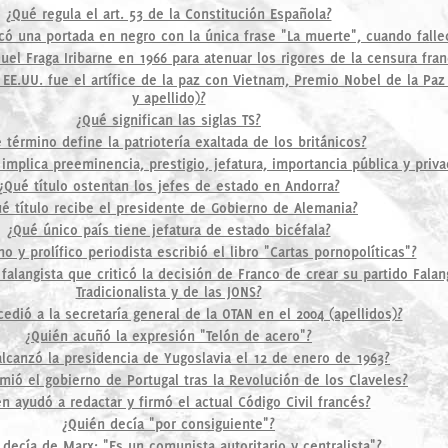
¿Qué regula el art. 53 de la Constitución Española?
có una portada en negro con la única frase "La muerte", cuando falle
el Fraga Iribarne en 1966 para atenuar los rigores de la censura fran
 EE.UU. fue el artífice de la paz con Vietnam, Premio Nobel de la Pa
y apellido)?
¿Qué significan las siglas TS?
 término define la patriotería exaltada de los británicos?
implica preeminencia, prestigio, jefatura, importancia pública y priva
¿Qué título ostentan los jefes de estado en Andorra?
é título recibe el presidente de Gobierno de Alemania?
¿Qué único país tiene jefatura de estado bicéfala?
o y prolífico periodista escribió el libro "Cartas pornopolíticas"?
 falangista que criticó la decisión de Franco de crear su partido Fala
Tradicionalista y de las JONS?
edió a la secretaría general de la OTAN en el 2004 (apellidos)?
¿Quién acuñó la expresión "Telón de acero"?
lcanzó la presidencia de Yugoslavia el 12 de enero de 1963?
mió el gobierno de Portugal tras la Revolución de los Claveles?
n ayudó a redactar y firmó el actual Código Civil francés?
¿Quién decía "por consiguiente"?
 decía de Marx: "Es un comunista autoritario y centralista"?