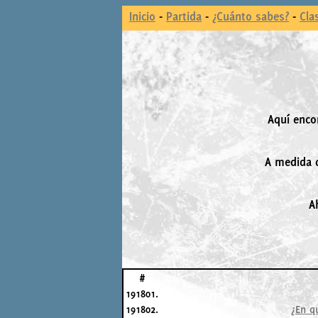
Inicio
-
Partida
-
¿Cuánto sabes?
-
Cla
Aquí enco
A medida q
A
#
191801.
191802.
¿En q