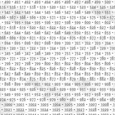
9
-
490
-
491
-
492
-
493
-
494
-
495
-
496
-
497
-
498
-
499
-
500
-
515
-
516
-
517
-
518
-
519
-
520
-
521
-
522
-
523
-
524
-
525
-
52
0
-
541
-
542
-
543
-
544
-
545
-
546
-
547
-
548
-
549
-
550
-
551
-
566
-
567
-
568
-
569
-
570
-
571
-
572
-
573
-
574
-
575
-
576
-
57
1
-
592
-
593
-
594
-
595
-
596
-
597
-
598
-
599
-
600
-
601
-
602
-
617
-
618
-
619
-
620
-
621
-
622
-
623
-
624
-
625
-
626
-
627
-
62
2
-
643
-
644
-
645
-
646
-
647
-
648
-
649
-
650
-
651
-
652
-
653
-
668
-
669
-
670
-
671
-
672
-
673
-
674
-
675
-
676
-
677
-
678
-
67
3
-
694
-
695
-
696
-
697
-
698
-
699
-
700
-
701
-
702
-
703
-
704
-
719
-
720
-
721
-
722
-
723
-
724
-
725
-
726
-
727
-
728
-
729
-
73
4
-
745
-
746
-
747
-
748
-
749
-
750
-
751
-
752
-
753
-
754
-
755
-
770
-
771
-
772
-
773
-
774
-
775
-
776
-
777
-
778
-
779
-
780
-
78
5
-
796
-
797
-
798
-
799
-
800
-
801
-
802
-
803
-
804
-
805
-
806
-
821
-
822
-
823
-
824
-
825
-
826
-
827
-
828
-
829
-
830
-
831
-
83
6
-
847
-
848
-
849
-
850
-
851
-
852
-
853
-
854
-
855
-
856
-
857
-
872
-
873
-
874
-
875
-
876
-
877
-
878
-
879
-
880
-
881
-
882
-
88
7
-
898
-
899
-
900
-
901
-
902
-
903
-
904
-
905
-
906
-
907
-
908
-
923
-
924
-
925
-
926
-
927
-
928
-
929
-
930
-
931
-
932
-
933
-
93
8
-
949
-
950
-
951
-
952
-
953
-
954
-
955
-
956
-
957
-
958
-
959
-
974
-
975
-
976
-
977
-
978
-
979
-
980
-
981
-
982
-
983
-
984
-
98
9
-
1000
-
1001
-
1002
-
1003
-
1004
-
1005
-
1006
-
1007
-
1008
-
1
-
1021
-
1022
-
1023
-
1024
-
1025
-
1026
-
1027
-
1028
-
1029
-
1
-
1042
-
1043
-
1044
-
1045
-
1046
-
1047
-
1048
-
1049
-
1050
-
1