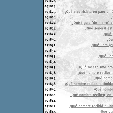
191823.
191824.
191825.
¿Qué electricista en paro uni
191826.
¿
191827.
¿Qué figura "de hierro" 
191828.
¿Qué general est
191829.
¿Qué 
191830.
¿Qu
191831.
¿Qué libro (e
191832.
191833.
¿Qué líd
191834.
191835.
¿Qué mecanismo prot
191836.
¿Qué nombre recibe la
191837.
¿Qué nombre
191838.
¿Qué nombre recibe la tímida
191839.
¿Qué nombre
191840.
¿Qué nombre reciben, en d
191841.
191842.
¿Qué nombre recibió el int
191843.
¿Qué otr