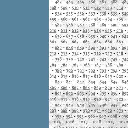
-
483
-
484
-
485
-
486
-
487
-
488
-
48
508
-
509
-
510
-
511
-
512
-
513
-
514
-
-
534
-
535
-
536
-
537
-
538
-
539
-
54
559
-
560
-
561
-
562
-
563
-
564
-
565
-
-
585
-
586
-
587
-
588
-
589
-
590
-
59
610
-
611
-
612
-
613
-
614
-
615
-
616
-
-
636
-
637
-
638
-
639
-
640
-
641
-
64
661
-
662
-
663
-
664
-
665
-
666
-
667
-
-
687
-
688
-
689
-
690
-
691
-
692
-
69
712
-
713
-
714
-
715
-
716
-
717
-
718
-
-
738
-
739
-
740
-
741
-
742
-
743
-
74
763
-
764
-
765
-
766
-
767
-
768
-
769
-
-
789
-
790
-
791
-
792
-
793
-
794
-
79
814
-
815
-
816
-
817
-
818
-
819
-
820
-
-
840
-
841
-
842
-
843
-
844
-
845
-
84
865
-
866
-
867
-
868
-
869
-
870
-
871
-
-
891
-
892
-
893
-
894
-
895
-
896
-
89
916
-
917
-
918
-
919
-
920
-
921
-
922
-
-
942
-
943
-
944
-
945
-
946
-
947
-
94
967
-
968
-
969
-
970
-
971
-
972
-
973
-
-
993
-
994
-
995
-
996
-
997
-
998
-
99
1015
-
1016
-
1017
-
1018
-
1019
-
1020
1036
-
1037
-
1038
-
1039
-
1040
-
1041