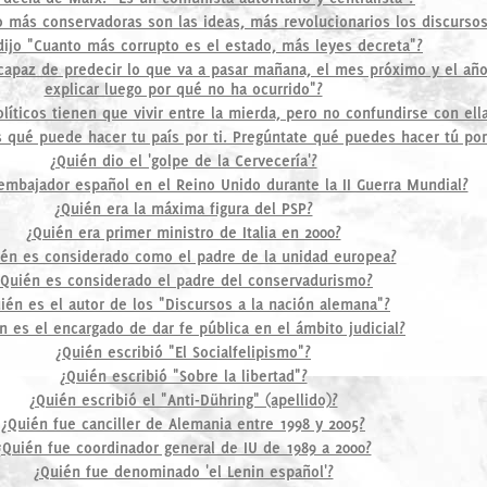
o más conservadoras son las ideas, más revolucionarios los discursos
dijo "Cuanto más corrupto es el estado, más leyes decreta"?
r capaz de predecir lo que va a pasar mañana, el mes próximo y el añ
explicar luego por qué no ha ocurrido"?
olíticos tienen que vivir entre la mierda, pero no confundirse con ell
s qué puede hacer tu país por ti. Pregúntate qué puedes hacer tú por
¿Quién dio el 'golpe de la Cervecería'?
embajador español en el Reino Unido durante la II Guerra Mundial?
¿Quién era la máxima figura del PSP?
¿Quién era primer ministro de Italia en 2000?
ién es considerado como el padre de la unidad europea?
¿Quién es considerado el padre del conservadurismo?
ién es el autor de los "Discursos a la nación alemana"?
n es el encargado de dar fe pública en el ámbito judicial?
¿Quién escribió "El Socialfelipismo"?
¿Quién escribió "Sobre la libertad"?
¿Quién escribió el "Anti-Dühring" (apellido)?
¿Quién fue canciller de Alemania entre 1998 y 2005?
¿Quién fue coordinador general de IU de 1989 a 2000?
¿Quién fue denominado 'el Lenin español'?