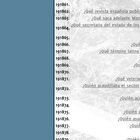
191861.
191862.
¿Qué revista española publi
191863.
¿Qué saca adelante Manu
¿Qué secretario del estado de los
191864.
191865.
191866.
¿Qué
191867.
¿Qué término latino 
191868.
191869.
¿Qu
191870.
191871.
¿Qué veteran
¿Quién acaudillaba el sector
191872.
191873.
¿Quién acc
191874.
191875.
¿Quién a
191876.
¿Quién asu
191877.
¿Quié
191878.
191879.
¿Quién