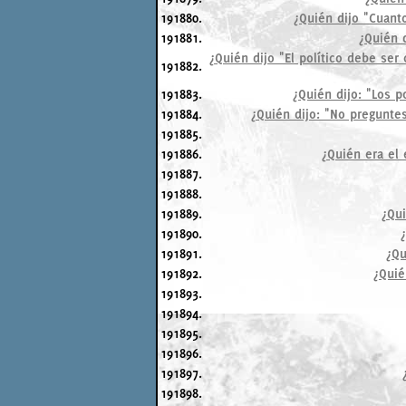
191880.
¿Quién dijo "Cuant
191881.
¿Quién 
¿Quién dijo "El político debe se
191882.
191883.
¿Quién dijo: "Los p
191884.
¿Quién dijo: "No pregunte
191885.
191886.
¿Quién era el 
191887.
191888.
191889.
¿Qu
191890.
191891.
¿Qu
191892.
¿Quié
191893.
191894.
191895.
191896.
191897.
191898.