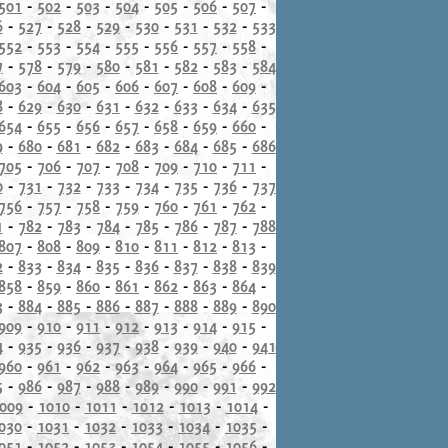
501
-
502
-
503
-
504
-
505
-
506
-
507
-
6
-
527
-
528
-
529
-
530
-
531
-
532
-
533
552
-
553
-
554
-
555
-
556
-
557
-
558
-
7
-
578
-
579
-
580
-
581
-
582
-
583
-
584
603
-
604
-
605
-
606
-
607
-
608
-
609
-
8
-
629
-
630
-
631
-
632
-
633
-
634
-
635
654
-
655
-
656
-
657
-
658
-
659
-
660
-
9
-
680
-
681
-
682
-
683
-
684
-
685
-
686
705
-
706
-
707
-
708
-
709
-
710
-
711
-
0
-
731
-
732
-
733
-
734
-
735
-
736
-
737
756
-
757
-
758
-
759
-
760
-
761
-
762
-
1
-
782
-
783
-
784
-
785
-
786
-
787
-
788
807
-
808
-
809
-
810
-
811
-
812
-
813
-
2
-
833
-
834
-
835
-
836
-
837
-
838
-
839
858
-
859
-
860
-
861
-
862
-
863
-
864
-
3
-
884
-
885
-
886
-
887
-
888
-
889
-
890
909
-
910
-
911
-
912
-
913
-
914
-
915
-
4
-
935
-
936
-
937
-
938
-
939
-
940
-
941
960
-
961
-
962
-
963
-
964
-
965
-
966
-
5
-
986
-
987
-
988
-
989
-
990
-
991
-
992
009
-
1010
-
1011
-
1012
-
1013
-
1014
-
030
-
1031
-
1032
-
1033
-
1034
-
1035
-
051
-
1052
-
1053
-
1054
-
1055
-
1056
-