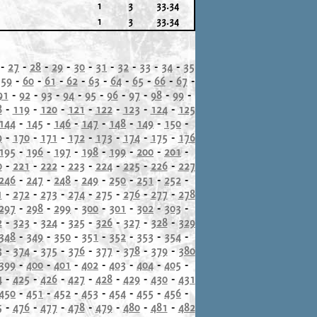
1
3
33.34
1
3
33.34
-
27
-
28
-
29
-
30
-
31
-
32
-
33
-
34
-
35
-
59
-
60
-
61
-
62
-
63
-
64
-
65
-
66
-
67
-
91
-
92
-
93
-
94
-
95
-
96
-
97
-
98
-
99
-
8
-
119
-
120
-
121
-
122
-
123
-
124
-
125
144
-
145
-
146
-
147
-
148
-
149
-
150
-
9
-
170
-
171
-
172
-
173
-
174
-
175
-
176
195
-
196
-
197
-
198
-
199
-
200
-
201
-
0
-
221
-
222
-
223
-
224
-
225
-
226
-
227
246
-
247
-
248
-
249
-
250
-
251
-
252
-
1
-
272
-
273
-
274
-
275
-
276
-
277
-
278
297
-
298
-
299
-
300
-
301
-
302
-
303
-
2
-
323
-
324
-
325
-
326
-
327
-
328
-
329
348
-
349
-
350
-
351
-
352
-
353
-
354
-
3
-
374
-
375
-
376
-
377
-
378
-
379
-
380
399
-
400
-
401
-
402
-
403
-
404
-
405
-
4
-
425
-
426
-
427
-
428
-
429
-
430
-
431
450
-
451
-
452
-
453
-
454
-
455
-
456
-
5
-
476
-
477
-
478
-
479
-
480
-
481
-
482