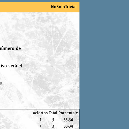
NoSoloTrivial
 número de
iso será el
la
.
Aciertos
Total
Porcentaje
1
3
33.34
1
3
33.34