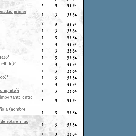
1
3
33.34
gnadas primer
1
3
33.34
1
3
33.34
1
3
33.34
1
3
33.34
1
3
33.34
1
3
33.34
1946?
1
3
33.34
ellido)?
1
3
33.34
1
3
33.34
do)?
1
3
33.34
1
3
33.34
completo)?
1
3
33.34
 importante entre
1
3
33.34
añola (nombre
1
3
33.34
derrota en las
1
3
33.34
1
3
33.34