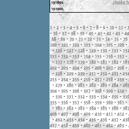
191899.
¿Quién f
191900.
1
-
2
-
3
-
4
-
5
-
6
-
7
-
8
-
9
-
10
-
11
-
-
36
-
37
-
38
-
39
-
40
-
41
-
42
-
43
-
44
68
-
69
-
70
-
71
-
72
-
73
-
74
-
75
-
76
100
-
101
-
102
-
103
-
104
-
105
-
106
-
-
126
-
127
-
128
-
129
-
130
-
131
-
13
151
-
152
-
153
-
154
-
155
-
156
-
157
-
-
177
-
178
-
179
-
180
-
181
-
182
-
18
202
-
203
-
204
-
205
-
206
-
207
-
208
-
-
228
-
229
-
230
-
231
-
232
-
233
-
23
253
-
254
-
255
-
256
-
257
-
258
-
259
-
-
279
-
280
-
281
-
282
-
283
-
284
-
28
304
-
305
-
306
-
307
-
308
-
309
-
310
-
-
330
-
331
-
332
-
333
-
334
-
335
-
33
355
-
356
-
357
-
358
-
359
-
360
-
361
-
-
381
-
382
-
383
-
384
-
385
-
386
-
38
406
-
407
-
408
-
409
-
410
-
411
-
412
-
-
432
-
433
-
434
-
435
-
436
-
437
-
43
457
-
458
-
459
-
460
-
461
-
462
-
463
-