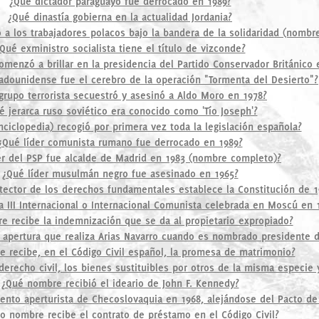
¿Qué dictador paraguayo fue derrocado en 1989?
¿Qué dinastía gobierna en la actualidad Jordania?
ó a los trabajadores polacos bajo la bandera de la solidaridad (nombre
Qué exministro socialista tiene el título de vizconde?
comenzó a brillar en la presidencia del Partido Conservador Británico 
adounidense fue el cerebro de la operación "Tormenta del Desierto"?
grupo terrorista secuestró y asesinó a Aldo Moro en 1978?
é jerarca ruso soviético era conocido como 'Tío Joseph'?
nciclopedia) recogió por primera vez toda la legislación española?
¿Qué líder comunista rumano fue derrocado en 1989?
er del PSP fue alcalde de Madrid en 1983 (nombre completo)?
¿Qué líder musulmán negro fue asesinado en 1965?
ector de los derechos fundamentales establece la Constitución de 1
 III Internacional o Internacional Comunista celebrada en Moscú en 
 recibe la indemnización que se da al propietario expropiado?
 apertura que realiza Arias Navarro cuando es nombrado presidente 
 recibe, en el Código Civil español, la promesa de matrimonio?
erecho civil, los bienes sustituibles por otros de la misma especie 
¿Qué nombre recibió el ideario de John F. Kennedy?
ento aperturista de Checoslovaquia en 1968, alejándose del Pacto de
o nombre recibe el contrato de préstamo en el Código Civil?