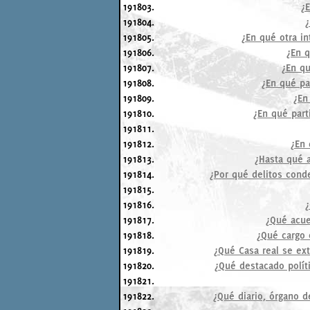
191803.
¿E
191804.
¿
191805.
¿En qué otra in
191806.
¿En q
191807.
¿En qu
191808.
¿En qué pa
191809.
¿En
191810.
¿En qué part
191811.
191812.
¿En 
191813.
¿Hasta qué 
191814.
¿Por qué delitos cond
191815.
191816.
¿
191817.
¿Qué acue
191818.
¿Qué cargo 
191819.
¿Qué Casa real se ex
191820.
¿Qué destacado políti
191821.
191822.
¿Qué diario, órgano d