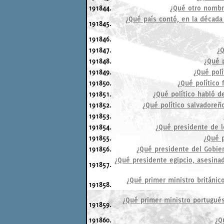
191844.
¿Qué otro nombre
¿Qué país contó, en la década
191845.
191846.
191847.
¿Q
191848.
¿Qué p
191849.
¿Qué polí
191850.
¿Qué político 
191851.
¿Qué político habló d
191852.
¿Qué político salvadoreñ
191853.
191854.
¿Qué presidente de l
191855.
¿Qué p
191856.
¿Qué presidente del Gobie
¿Qué presidente egipcio, asesina
191857.
¿Qué primer ministro británic
191858.
¿Qué primer ministro portugués
191859.
191860.
¿Q