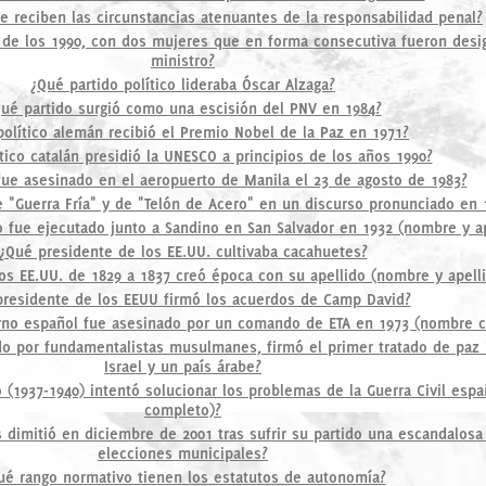
 reciben las circunstancias atenuantes de la responsabilidad penal?
 de los 1990, con dos mujeres que en forma consecutiva fueron desi
ministro?
¿Qué partido político lideraba Óscar Alzaga?
ué partido surgió como una escisión del PNV en 1984?
olítico alemán recibió el Premio Nobel de la Paz en 1971?
tico catalán presidió la UNESCO a principios de los años 1990?
fue asesinado en el aeropuerto de Manila el 23 de agosto de 1983?
e "Guerra Fría" y de "Telón de Acero" en un discurso pronunciado en 
o fue ejecutado junto a Sandino en San Salvador en 1932 (nombre y ap
¿Qué presidente de los EE.UU. cultivaba cacahuetes?
os EE.UU. de 1829 a 1837 creó época con su apellido (nombre y apelli
residente de los EEUU firmó los acuerdos de Camp David?
rno español fue asesinado por un comando de ETA en 1973 (nombre 
do por fundamentalistas musulmanes, firmó el primer tratado de paz
Israel y un país árabe?
o (1937-1940) intentó solucionar los problemas de la Guerra Civil esp
completo)?
 dimitió en diciembre de 2001 tras sufrir su partido una escandalosa 
elecciones municipales?
ué rango normativo tienen los estatutos de autonomía?