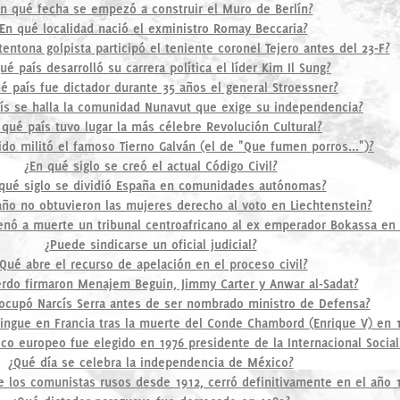
n qué fecha se empezó a construir el Muro de Berlín?
En qué localidad nació el exministro Romay Beccaria?
tentona golpista participó el teniente coronel Tejero antes del 23-F?
ué país desarrolló su carrera política el líder Kim Il Sung?
é país fue dictador durante 35 años el general Stroessner?
ís se halla la comunidad Nunavut que exige su independencia?
 qué país tuvo lugar la más célebre Revolución Cultural?
ido militó el famoso Tierno Galván (el de "Que fumen porros...")?
¿En qué siglo se creó el actual Código Civil?
qué siglo se dividió España en comunidades autónomas?
año no obtuvieron las mujeres derecho al voto en Liechtenstein?
enó a muerte un tribunal centroafricano al ex emperador Bokassa en
¿Puede sindicarse un oficial judicial?
Qué abre el recurso de apelación en el proceso civil?
rdo firmaron Menajem Beguin, Jimmy Carter y Anwar al-Sadat?
ocupó Narcís Serra antes de ser nombrado ministro de Defensa?
tingue en Francia tras la muerte del Conde Chambord (Enrique V) en 
co europeo fue elegido en 1976 presidente de la Internacional Social
¿Qué día se celebra la independencia de México?
e los comunistas rusos desde 1912, cerró definitivamente en el año 