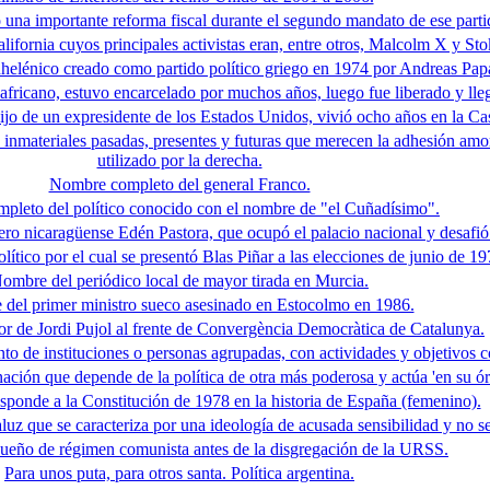
una importante reforma fiscal durante el segundo mandato de ese parti
fornia cuyos principales activistas eran, entre otros, Malcolm X y St
helénico creado como partido político griego en 1974 por Andreas Pap
dafricano, estuvo encarcelado por muchos años, luego fue liberado y lleg
hijo de un expresidente de los Estados Unidos, vivió ocho años en la Ca
e inmateriales pasadas, presentes y futuras que merecen la adhesión am
utilizado por la derecha.
Nombre completo del general Franco.
leto del político conocido con el nombre de "el Cuñadísimo".
ero nicaragüense Edén Pastora, que ocupó el palacio nacional y desafi
ítico por el cual se presentó Blas Piñar a las elecciones de junio de 19
ombre del periódico local de mayor tirada en Murcia.
del primer ministro sueco asesinado en Estocolmo en 1986.
r de Jordi Pujol al frente de Convergència Democràtica de Catalunya.
o de instituciones o personas agrupadas, con actividades y objetivos 
ación que depende de la política de otra más poderosa y actúa 'en su órb
sponde a la Constitución de 1978 en la historia de España (femenino).
uz que se caracteriza por una ideología de acusada sensibilidad y no se
ueño de régimen comunista antes de la disgregación de la URSS.
Para unos puta, para otros santa. Política argentina.