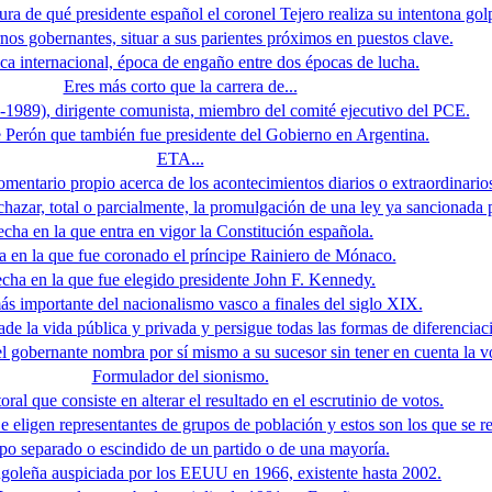
ura de qué presidente español el coronel Tejero realiza su intentona golp
os gobernantes, situar a sus parientes próximos en puestos clave.
ica internacional, época de engaño entre dos épocas de lucha.
Eres más corto que la carrera de...
1989), dirigente comunista, miembro del comité ejecutivo del PCE.
 Perón que también fue presidente del Gobierno en Argentina.
ETA...
mentario propio acerca de los acontecimientos diarios o extraordinarios 
chazar, total o parcialmente, la promulgación de una ley ya sancionada p
echa en la que entra en vigor la Constitución española.
a en la que fue coronado el príncipe Rainiero de Mónaco.
cha en la que fue elegido presidente John F. Kennedy.
ás importante del nacionalismo vasco a finales del siglo XIX.
de la vida pública y privada y persigue todas las formas de diferenciac
el gobernante nombra por sí mismo a su sucesor sin tener en cuenta la v
Formulador del sionismo.
oral que consiste en alterar el resultado en el escrutinio de votos.
e eligen representantes de grupos de población y estos son los que se 
o separado o escindido de un partido o de una mayoría.
ngoleña auspiciada por los EEUU en 1966, existente hasta 2002.