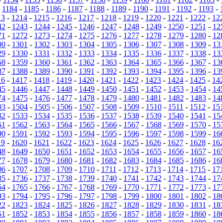
-
1184
-
1185
-
1186
-
1187
-
1188
-
1189
-
1190
-
1191
-
1192
-
1193
-
13
-
1214
-
1215
-
1216
-
1217
-
1218
-
1219
-
1220
-
1221
-
1222
-
12
42
-
1243
-
1244
-
1245
-
1246
-
1247
-
1248
-
1249
-
1250
-
1251
-
12
71
-
1272
-
1273
-
1274
-
1275
-
1276
-
1277
-
1278
-
1279
-
1280
-
12
00
-
1301
-
1302
-
1303
-
1304
-
1305
-
1306
-
1307
-
1308
-
1309
-
13
29
-
1330
-
1331
-
1332
-
1333
-
1334
-
1335
-
1336
-
1337
-
1338
-
13
58
-
1359
-
1360
-
1361
-
1362
-
1363
-
1364
-
1365
-
1366
-
1367
-
13
87
-
1388
-
1389
-
1390
-
1391
-
1392
-
1393
-
1394
-
1395
-
1396
-
13
16
-
1417
-
1418
-
1419
-
1420
-
1421
-
1422
-
1423
-
1424
-
1425
-
14
45
-
1446
-
1447
-
1448
-
1449
-
1450
-
1451
-
1452
-
1453
-
1454
-
14
74
-
1475
-
1476
-
1477
-
1478
-
1479
-
1480
-
1481
-
1482
-
1483
-
14
03
-
1504
-
1505
-
1506
-
1507
-
1508
-
1509
-
1510
-
1511
-
1512
-
15
32
-
1533
-
1534
-
1535
-
1536
-
1537
-
1538
-
1539
-
1540
-
1541
-
15
61
-
1562
-
1563
-
1564
-
1565
-
1566
-
1567
-
1568
-
1569
-
1570
-
15
90
-
1591
-
1592
-
1593
-
1594
-
1595
-
1596
-
1597
-
1598
-
1599
-
16
19
-
1620
-
1621
-
1622
-
1623
-
1624
-
1625
-
1626
-
1627
-
1628
-
16
48
-
1649
-
1650
-
1651
-
1652
-
1653
-
1654
-
1655
-
1656
-
1657
-
16
77
-
1678
-
1679
-
1680
-
1681
-
1682
-
1683
-
1684
-
1685
-
1686
-
16
06
-
1707
-
1708
-
1709
-
1710
-
1711
-
1712
-
1713
-
1714
-
1715
-
17
35
-
1736
-
1737
-
1738
-
1739
-
1740
-
1741
-
1742
-
1743
-
1744
-
17
64
-
1765
-
1766
-
1767
-
1768
-
1769
-
1770
-
1771
-
1772
-
1773
-
17
93
-
1794
-
1795
-
1796
-
1797
-
1798
-
1799
-
1800
-
1801
-
1802
-
18
22
-
1823
-
1824
-
1825
-
1826
-
1827
-
1828
-
1829
-
1830
-
1831
-
18
51
-
1852
-
1853
-
1854
-
1855
-
1856
-
1857
-
1858
-
1859
-
1860
-
18