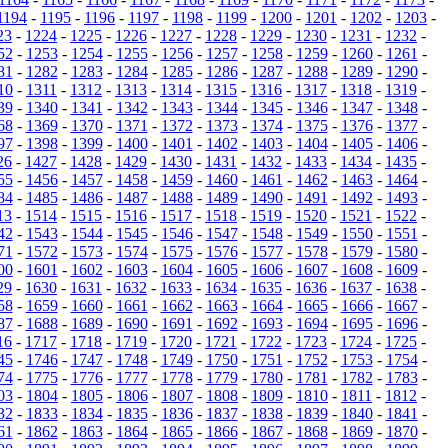
1194
-
1195
-
1196
-
1197
-
1198
-
1199
-
1200
-
1201
-
1202
-
1203
-
23
-
1224
-
1225
-
1226
-
1227
-
1228
-
1229
-
1230
-
1231
-
1232
-
52
-
1253
-
1254
-
1255
-
1256
-
1257
-
1258
-
1259
-
1260
-
1261
-
81
-
1282
-
1283
-
1284
-
1285
-
1286
-
1287
-
1288
-
1289
-
1290
-
10
-
1311
-
1312
-
1313
-
1314
-
1315
-
1316
-
1317
-
1318
-
1319
-
39
-
1340
-
1341
-
1342
-
1343
-
1344
-
1345
-
1346
-
1347
-
1348
-
68
-
1369
-
1370
-
1371
-
1372
-
1373
-
1374
-
1375
-
1376
-
1377
-
97
-
1398
-
1399
-
1400
-
1401
-
1402
-
1403
-
1404
-
1405
-
1406
-
26
-
1427
-
1428
-
1429
-
1430
-
1431
-
1432
-
1433
-
1434
-
1435
-
55
-
1456
-
1457
-
1458
-
1459
-
1460
-
1461
-
1462
-
1463
-
1464
-
84
-
1485
-
1486
-
1487
-
1488
-
1489
-
1490
-
1491
-
1492
-
1493
-
13
-
1514
-
1515
-
1516
-
1517
-
1518
-
1519
-
1520
-
1521
-
1522
-
42
-
1543
-
1544
-
1545
-
1546
-
1547
-
1548
-
1549
-
1550
-
1551
-
71
-
1572
-
1573
-
1574
-
1575
-
1576
-
1577
-
1578
-
1579
-
1580
-
00
-
1601
-
1602
-
1603
-
1604
-
1605
-
1606
-
1607
-
1608
-
1609
-
29
-
1630
-
1631
-
1632
-
1633
-
1634
-
1635
-
1636
-
1637
-
1638
-
58
-
1659
-
1660
-
1661
-
1662
-
1663
-
1664
-
1665
-
1666
-
1667
-
87
-
1688
-
1689
-
1690
-
1691
-
1692
-
1693
-
1694
-
1695
-
1696
-
16
-
1717
-
1718
-
1719
-
1720
-
1721
-
1722
-
1723
-
1724
-
1725
-
45
-
1746
-
1747
-
1748
-
1749
-
1750
-
1751
-
1752
-
1753
-
1754
-
74
-
1775
-
1776
-
1777
-
1778
-
1779
-
1780
-
1781
-
1782
-
1783
-
03
-
1804
-
1805
-
1806
-
1807
-
1808
-
1809
-
1810
-
1811
-
1812
-
32
-
1833
-
1834
-
1835
-
1836
-
1837
-
1838
-
1839
-
1840
-
1841
-
61
-
1862
-
1863
-
1864
-
1865
-
1866
-
1867
-
1868
-
1869
-
1870
-