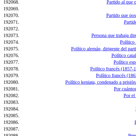
192068.
Partido al que 
192069.
192070.
Partido que pos
192071.
Partid
192072.
192073.
Persona que trabaja dire
192074.
Político
192075.
Político alemán, dirigente del par
192076.
Político cata
192077.
Político es
192078.
Político francés (1857-
192079.
Político francés (18
192080.
Político keniata, condenado a prisió
192081.
Por cuántos
192082.
Por el
192083.
192084.
192085.
192086.
192087.
192088.
Pre