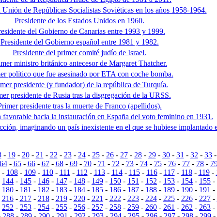
a Unión de Repúblicas Socialistas Soviéticas en los años 1958-1964.
Presidente de los Estados Unidos en 1960.
residente del Gobierno de Canarias entre 1993 y 1999.
Presidente del Gobierno español entre 1981 y 1982.
Presidente del primer comité judío de Israel.
imer ministro británico antecesor de Margaret Thatcher.
er político que fue asesinado por ETA con coche bomba.
imer presidente (y fundador) de la república de Turquía.
mer presidente de Rusia tras la disgregación de la URSS.
Primer presidente tras la muerte de Franco (apellidos).
a favorable hacia la instauración en España del voto feminino en 1931.
ción, imaginando un país inexistente en el que se hubiese implantado el
8
-
19
-
20
-
21
-
22
-
23
-
24
-
25
-
26
-
27
-
28
-
29
-
30
-
31
-
32
-
33
64
-
65
-
66
-
67
-
68
-
69
-
70
-
71
-
72
-
73
-
74
-
75
-
76
-
77
-
78
-
7
-
108
-
109
-
110
-
111
-
112
-
113
-
114
-
115
-
116
-
117
-
118
-
119
-
-
144
-
145
-
146
-
147
-
148
-
149
-
150
-
151
-
152
-
153
-
154
-
155
-
-
180
-
181
-
182
-
183
-
184
-
185
-
186
-
187
-
188
-
189
-
190
-
191
-
-
216
-
217
-
218
-
219
-
220
-
221
-
222
-
223
-
224
-
225
-
226
-
227
-
-
252
-
253
-
254
-
255
-
256
-
257
-
258
-
259
-
260
-
261
-
262
-
263
-
-
288
-
289
-
290
-
291
-
292
-
293
-
294
-
295
-
296
-
297
-
298
-
299