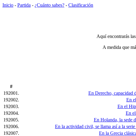
Inicio
-
Partida
-
¿Cuánto sabes?
-
Clasificación
Aquí encontrarás las
A medida que más 
#
192001.
En Derecho, capacidad de 
192002.
En el
192003.
En el Hip
192004.
En el
192005.
En Holanda, la sede d
192006.
En la actividad civil, se llama así a la se
192007.
En la Grecia clásic