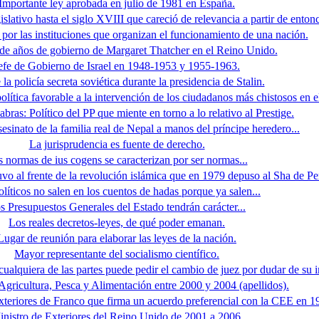
Importante ley aprobada en julio de 1981 en España.
slativo hasta el siglo XVIII que careció de relevancia a partir de entonc
o por las instituciones que organizan el funcionamiento de una nación.
 de años de gobierno de Margaret Thatcher en el Reino Unido.
efe de Gobierno de Israel en 1948-1953 y 1955-1963.
 la policía secreta soviética durante la presidencia de Stalin.
olítica favorable a la intervención de los ciudadanos más chistosos en 
abras: Político del PP que miente en torno a lo relativo al Prestige.
esinato de la familia real de Nepal a manos del príncipe heredero...
La jurisprudencia es fuente de derecho.
 normas de ius cogens se caracterizan por ser normas...
uvo al frente de la revolución islámica que en 1979 depuso al Sha de Pe
líticos no salen en los cuentos de hadas porque ya salen...
s Presupuestos Generales del Estado tendrán carácter...
Los reales decretos-leyes, de qué poder emanan.
Lugar de reunión para elaborar las leyes de la nación.
Mayor representante del socialismo científico.
ualquiera de las partes puede pedir el cambio de juez por dudar de su i
Agricultura, Pesca y Alimentación entre 2000 y 2004 (apellidos).
xteriores de Franco que firma un acuerdo preferencial con la CEE en 1
nistro de Exteriores del Reino Unido de 2001 a 2006.