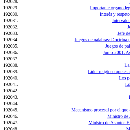
192028.
192029.
Importante órgano legi
192030.
Interés y respet
192031.
Intervalo
192032.
J
192033.
Jefe de
192034.
Juegos de palabras: Doctrina p
192035.
Juegos de pal
192036.
Junio-2001: As
192037.
192038.
Las
192039.
Líder religioso que est
192040.
Los po
192041.
Lo
192042.
192043.
192044.
192045.
Mecanismo procesal por el que c
192046.
Ministro de 
192047.
Ministro de Asuntos E
192048.
Mi