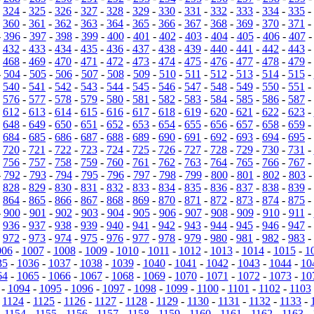
-
324
-
325
-
326
-
327
-
328
-
329
-
330
-
331
-
332
-
333
-
334
-
335
-
-
360
-
361
-
362
-
363
-
364
-
365
-
366
-
367
-
368
-
369
-
370
-
371
-
-
396
-
397
-
398
-
399
-
400
-
401
-
402
-
403
-
404
-
405
-
406
-
407
-
432
-
433
-
434
-
435
-
436
-
437
-
438
-
439
-
440
-
441
-
442
-
443
-
-
468
-
469
-
470
-
471
-
472
-
473
-
474
-
475
-
476
-
477
-
478
-
479
-
-
504
-
505
-
506
-
507
-
508
-
509
-
510
-
511
-
512
-
513
-
514
-
515
-
-
540
-
541
-
542
-
543
-
544
-
545
-
546
-
547
-
548
-
549
-
550
-
551
-
-
576
-
577
-
578
-
579
-
580
-
581
-
582
-
583
-
584
-
585
-
586
-
587
-
-
612
-
613
-
614
-
615
-
616
-
617
-
618
-
619
-
620
-
621
-
622
-
623
-
-
648
-
649
-
650
-
651
-
652
-
653
-
654
-
655
-
656
-
657
-
658
-
659
-
-
684
-
685
-
686
-
687
-
688
-
689
-
690
-
691
-
692
-
693
-
694
-
695
-
-
720
-
721
-
722
-
723
-
724
-
725
-
726
-
727
-
728
-
729
-
730
-
731
-
-
756
-
757
-
758
-
759
-
760
-
761
-
762
-
763
-
764
-
765
-
766
-
767
-
-
792
-
793
-
794
-
795
-
796
-
797
-
798
-
799
-
800
-
801
-
802
-
803
-
828
-
829
-
830
-
831
-
832
-
833
-
834
-
835
-
836
-
837
-
838
-
839
-
-
864
-
865
-
866
-
867
-
868
-
869
-
870
-
871
-
872
-
873
-
874
-
875
-
-
900
-
901
-
902
-
903
-
904
-
905
-
906
-
907
-
908
-
909
-
910
-
911
-
-
936
-
937
-
938
-
939
-
940
-
941
-
942
-
943
-
944
-
945
-
946
-
947
-
-
972
-
973
-
974
-
975
-
976
-
977
-
978
-
979
-
980
-
981
-
982
-
983
-
006
-
1007
-
1008
-
1009
-
1010
-
1011
-
1012
-
1013
-
1014
-
1015
-
1
35
-
1036
-
1037
-
1038
-
1039
-
1040
-
1041
-
1042
-
1043
-
1044
-
10
64
-
1065
-
1066
-
1067
-
1068
-
1069
-
1070
-
1071
-
1072
-
1073
-
10
-
1094
-
1095
-
1096
-
1097
-
1098
-
1099
-
1100
-
1101
-
1102
-
1103
-
1124
-
1125
-
1126
-
1127
-
1128
-
1129
-
1130
-
1131
-
1132
-
1133
-
-
1154
-
1155
-
1156
-
1157
-
1158
-
1159
-
1160
-
1161
-
1162
-
1163
-