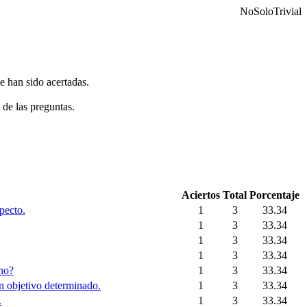
NoSoloTrivial
e han sido acertadas.
 de las preguntas.
Aciertos
Total
Porcentaje
pecto.
1
3
33.34
1
3
33.34
1
3
33.34
1
3
33.34
no?
1
3
33.34
un objetivo determinado.
1
3
33.34
.
1
3
33.34