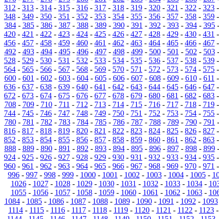
312
-
313
-
314
-
315
-
316
-
317
-
318
-
319
-
320
-
321
-
322
-
323
348
-
349
-
350
-
351
-
352
-
353
-
354
-
355
-
356
-
357
-
358
-
359
384
-
385
-
386
-
387
-
388
-
389
-
390
-
391
-
392
-
393
-
394
-
395
420
-
421
-
422
-
423
-
424
-
425
-
426
-
427
-
428
-
429
-
430
-
431
456
-
457
-
458
-
459
-
460
-
461
-
462
-
463
-
464
-
465
-
466
-
467
492
-
493
-
494
-
495
-
496
-
497
-
498
-
499
-
500
-
501
-
502
-
503
528
-
529
-
530
-
531
-
532
-
533
-
534
-
535
-
536
-
537
-
538
-
539
564
-
565
-
566
-
567
-
568
-
569
-
570
-
571
-
572
-
573
-
574
-
575
600
-
601
-
602
-
603
-
604
-
605
-
606
-
607
-
608
-
609
-
610
-
611
636
-
637
-
638
-
639
-
640
-
641
-
642
-
643
-
644
-
645
-
646
-
647
672
-
673
-
674
-
675
-
676
-
677
-
678
-
679
-
680
-
681
-
682
-
683
708
-
709
-
710
-
711
-
712
-
713
-
714
-
715
-
716
-
717
-
718
-
719
744
-
745
-
746
-
747
-
748
-
749
-
750
-
751
-
752
-
753
-
754
-
755
780
-
781
-
782
-
783
-
784
-
785
-
786
-
787
-
788
-
789
-
790
-
791
816
-
817
-
818
-
819
-
820
-
821
-
822
-
823
-
824
-
825
-
826
-
827
852
-
853
-
854
-
855
-
856
-
857
-
858
-
859
-
860
-
861
-
862
-
863
888
-
889
-
890
-
891
-
892
-
893
-
894
-
895
-
896
-
897
-
898
-
899
924
-
925
-
926
-
927
-
928
-
929
-
930
-
931
-
932
-
933
-
934
-
935
960
-
961
-
962
-
963
-
964
-
965
-
966
-
967
-
968
-
969
-
970
-
971
996
-
997
-
998
-
999
-
1000
-
1001
-
1002
-
1003
-
1004
-
1005
-
1
1026
-
1027
-
1028
-
1029
-
1030
-
1031
-
1032
-
1033
-
1034
-
10
1055
-
1056
-
1057
-
1058
-
1059
-
1060
-
1061
-
1062
-
1063
-
10
1084
-
1085
-
1086
-
1087
-
1088
-
1089
-
1090
-
1091
-
1092
-
1093
1114
-
1115
-
1116
-
1117
-
1118
-
1119
-
1120
-
1121
-
1122
-
1123
1144
-
1145
-
1146
-
1147
-
1148
-
1149
-
1150
-
1151
-
1152
-
1153