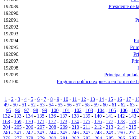
192089.
Presidente de l
192090.
192091.
P
192092.
192093.
192094.
Pr
192095.
Prim
192096.
Pr
192097.
Pri
192098.
192099.
Principal diputad
192100.
Programa político expuesto en forma de fic
1
-
2
-
3
-
4
-
5
-
6
-
7
-
8
-
9
-
10
-
11
-
12
-
13
-
14
-
15
-
16
-
17
-
1
49
-
50
-
51
-
52
-
53
-
54
-
55
-
56
-
57
-
58
-
59
-
60
-
61
-
62
-
63
-
-
95
-
96
-
97
-
98
-
99
-
100
-
101
-
102
-
103
-
104
-
105
-
106
-
107
132
-
133
-
134
-
135
-
136
-
137
-
138
-
139
-
140
-
141
-
142
-
143
168
-
169
-
170
-
171
-
172
-
173
-
174
-
175
-
176
-
177
-
178
-
179
204
-
205
-
206
-
207
-
208
-
209
-
210
-
211
-
212
-
213
-
214
-
215
240
-
241
-
242
-
243
-
244
-
245
-
246
-
247
-
248
-
249
-
250
-
251
276
-
277
-
278
-
279
-
280
-
281
-
282
-
283
-
284
-
285
-
286
-
287