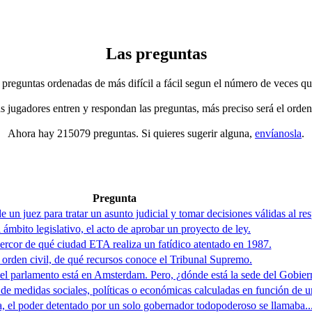
Las preguntas
 preguntas ordenadas de más difícil a fácil segun el número de veces qu
jugadores entren y respondan las preguntas, más preciso será el orden
Ahora hay 215079 preguntas. Si quieres sugerir alguna,
envíanosla
.
Pregunta
un juez para tratar un asunto judicial y tomar decisiones válidas al res
 ámbito legislativo, el acto de aprobar un proyecto de ley.
ercor de qué ciudad ETA realiza un fatídico atentado en 1987.
 orden civil, de qué recursos conoce el Tribunal Supremo.
el parlamento está en Amsterdam. Pero, ¿dónde está la sede del Gobier
rie de medidas sociales, políticas o económicas calculadas en función de 
a, el poder detentado por un solo gobernador todopoderoso se llamaba..