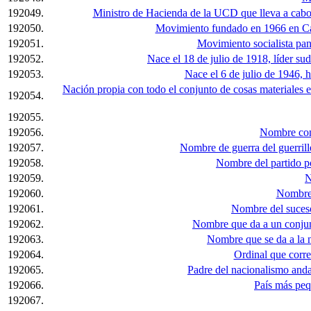
192049.
Ministro de Hacienda de la UCD que lleva a cabo 
192050.
Movimiento fundado en 1966 en Cali
192051.
Movimiento socialista pan
192052.
Nace el 18 de julio de 1918, líder su
192053.
Nace el 6 de julio de 1946, 
Nación propia con todo el conjunto de cosas materiales 
192054.
192055.
192056.
Nombre comp
192057.
Nombre de guerra del guerrill
192058.
Nombre del partido pol
192059.
N
192060.
Nombre 
192061.
Nombre del suceso
192062.
Nombre que da a un conjunt
192063.
Nombre que se da a la n
192064.
Ordinal que corre
192065.
Padre del nacionalismo andal
192066.
País más peq
192067.