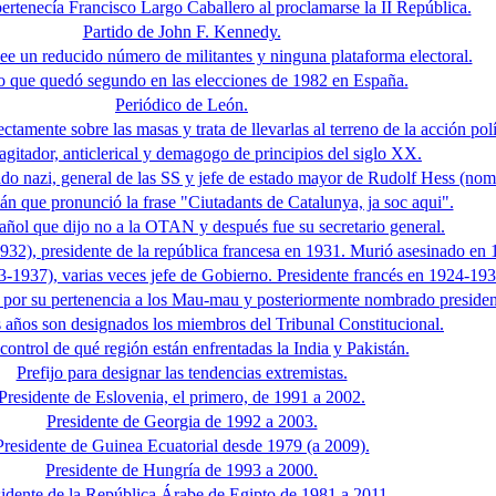
pertenecía Francisco Largo Caballero al proclamarse la II República.
Partido de John F. Kennedy.
ee un reducido número de militantes y ninguna plataforma electoral.
o que quedó segundo en las elecciones de 1982 en España.
Periódico de León.
ctamente sobre las masas y trata de llevarlas al terreno de la acción polí
 agitador, anticlerical y demagogo de principios del siglo XX.
tido nazi, general de las SS y jefe de estado mayor de Rudolf Hess (nom
lán que pronunció la frase "Ciutadants de Catalunya, ja soc aqui".
pañol que dijo no a la OTAN y después fue su secretario general.
1932), presidente de la república francesa en 1931. Murió asesinado en 
63-1937), varias veces jefe de Gobierno. Presidente francés en 1924-193
n por su pertenencia a los Mau-mau y posteriormente nombrado president
 años son designados los miembros del Tribunal Constitucional.
 control de qué región están enfrentadas la India y Pakistán.
Prefijo para designar las tendencias extremistas.
Presidente de Eslovenia, el primero, de 1991 a 2002.
Presidente de Georgia de 1992 a 2003.
Presidente de Guinea Ecuatorial desde 1979 (a 2009).
Presidente de Hungría de 1993 a 2000.
sidente de la República Árabe de Egipto de 1981 a 2011.