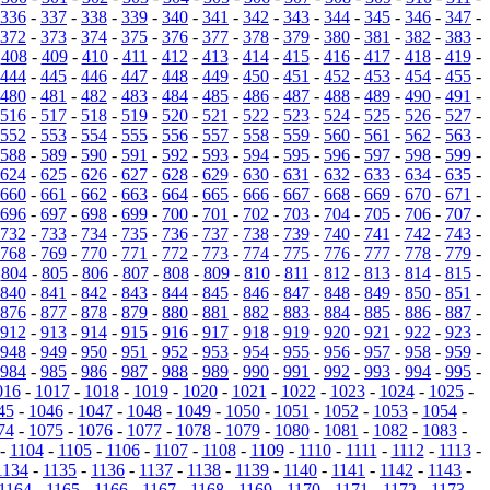
336
-
337
-
338
-
339
-
340
-
341
-
342
-
343
-
344
-
345
-
346
-
347
-
372
-
373
-
374
-
375
-
376
-
377
-
378
-
379
-
380
-
381
-
382
-
383
-
-
408
-
409
-
410
-
411
-
412
-
413
-
414
-
415
-
416
-
417
-
418
-
419
-
444
-
445
-
446
-
447
-
448
-
449
-
450
-
451
-
452
-
453
-
454
-
455
-
480
-
481
-
482
-
483
-
484
-
485
-
486
-
487
-
488
-
489
-
490
-
491
-
516
-
517
-
518
-
519
-
520
-
521
-
522
-
523
-
524
-
525
-
526
-
527
-
552
-
553
-
554
-
555
-
556
-
557
-
558
-
559
-
560
-
561
-
562
-
563
-
588
-
589
-
590
-
591
-
592
-
593
-
594
-
595
-
596
-
597
-
598
-
599
-
624
-
625
-
626
-
627
-
628
-
629
-
630
-
631
-
632
-
633
-
634
-
635
-
660
-
661
-
662
-
663
-
664
-
665
-
666
-
667
-
668
-
669
-
670
-
671
-
696
-
697
-
698
-
699
-
700
-
701
-
702
-
703
-
704
-
705
-
706
-
707
-
732
-
733
-
734
-
735
-
736
-
737
-
738
-
739
-
740
-
741
-
742
-
743
-
768
-
769
-
770
-
771
-
772
-
773
-
774
-
775
-
776
-
777
-
778
-
779
-
-
804
-
805
-
806
-
807
-
808
-
809
-
810
-
811
-
812
-
813
-
814
-
815
-
840
-
841
-
842
-
843
-
844
-
845
-
846
-
847
-
848
-
849
-
850
-
851
-
876
-
877
-
878
-
879
-
880
-
881
-
882
-
883
-
884
-
885
-
886
-
887
-
912
-
913
-
914
-
915
-
916
-
917
-
918
-
919
-
920
-
921
-
922
-
923
-
948
-
949
-
950
-
951
-
952
-
953
-
954
-
955
-
956
-
957
-
958
-
959
-
984
-
985
-
986
-
987
-
988
-
989
-
990
-
991
-
992
-
993
-
994
-
995
-
016
-
1017
-
1018
-
1019
-
1020
-
1021
-
1022
-
1023
-
1024
-
1025
-
45
-
1046
-
1047
-
1048
-
1049
-
1050
-
1051
-
1052
-
1053
-
1054
-
74
-
1075
-
1076
-
1077
-
1078
-
1079
-
1080
-
1081
-
1082
-
1083
-
-
1104
-
1105
-
1106
-
1107
-
1108
-
1109
-
1110
-
1111
-
1112
-
1113
-
1134
-
1135
-
1136
-
1137
-
1138
-
1139
-
1140
-
1141
-
1142
-
1143
-
1164
-
1165
-
1166
-
1167
-
1168
-
1169
-
1170
-
1171
-
1172
-
1173
-