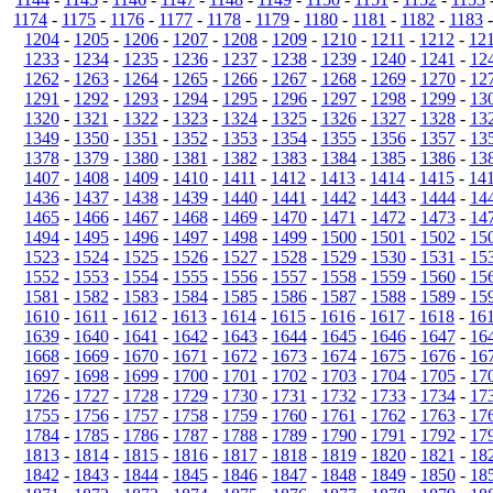
1174
-
1175
-
1176
-
1177
-
1178
-
1179
-
1180
-
1181
-
1182
-
1183
1204
-
1205
-
1206
-
1207
-
1208
-
1209
-
1210
-
1211
-
1212
-
12
1233
-
1234
-
1235
-
1236
-
1237
-
1238
-
1239
-
1240
-
1241
-
12
1262
-
1263
-
1264
-
1265
-
1266
-
1267
-
1268
-
1269
-
1270
-
12
1291
-
1292
-
1293
-
1294
-
1295
-
1296
-
1297
-
1298
-
1299
-
13
1320
-
1321
-
1322
-
1323
-
1324
-
1325
-
1326
-
1327
-
1328
-
13
1349
-
1350
-
1351
-
1352
-
1353
-
1354
-
1355
-
1356
-
1357
-
13
1378
-
1379
-
1380
-
1381
-
1382
-
1383
-
1384
-
1385
-
1386
-
13
1407
-
1408
-
1409
-
1410
-
1411
-
1412
-
1413
-
1414
-
1415
-
14
1436
-
1437
-
1438
-
1439
-
1440
-
1441
-
1442
-
1443
-
1444
-
14
1465
-
1466
-
1467
-
1468
-
1469
-
1470
-
1471
-
1472
-
1473
-
14
1494
-
1495
-
1496
-
1497
-
1498
-
1499
-
1500
-
1501
-
1502
-
15
1523
-
1524
-
1525
-
1526
-
1527
-
1528
-
1529
-
1530
-
1531
-
15
1552
-
1553
-
1554
-
1555
-
1556
-
1557
-
1558
-
1559
-
1560
-
15
1581
-
1582
-
1583
-
1584
-
1585
-
1586
-
1587
-
1588
-
1589
-
15
1610
-
1611
-
1612
-
1613
-
1614
-
1615
-
1616
-
1617
-
1618
-
16
1639
-
1640
-
1641
-
1642
-
1643
-
1644
-
1645
-
1646
-
1647
-
16
1668
-
1669
-
1670
-
1671
-
1672
-
1673
-
1674
-
1675
-
1676
-
16
1697
-
1698
-
1699
-
1700
-
1701
-
1702
-
1703
-
1704
-
1705
-
17
1726
-
1727
-
1728
-
1729
-
1730
-
1731
-
1732
-
1733
-
1734
-
17
1755
-
1756
-
1757
-
1758
-
1759
-
1760
-
1761
-
1762
-
1763
-
17
1784
-
1785
-
1786
-
1787
-
1788
-
1789
-
1790
-
1791
-
1792
-
17
1813
-
1814
-
1815
-
1816
-
1817
-
1818
-
1819
-
1820
-
1821
-
18
1842
-
1843
-
1844
-
1845
-
1846
-
1847
-
1848
-
1849
-
1850
-
18