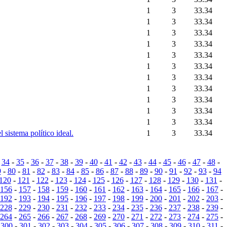
1
3
33.34
1
3
33.34
1
3
33.34
1
3
33.34
1
3
33.34
1
3
33.34
1
3
33.34
1
3
33.34
1
3
33.34
1
3
33.34
1
3
33.34
 sistema político ideal.
1
3
33.34
-
34
-
35
-
36
-
37
-
38
-
39
-
40
-
41
-
42
-
43
-
44
-
45
-
46
-
47
-
48
-
9
-
80
-
81
-
82
-
83
-
84
-
85
-
86
-
87
-
88
-
89
-
90
-
91
-
92
-
93
-
94
120
-
121
-
122
-
123
-
124
-
125
-
126
-
127
-
128
-
129
-
130
-
131
-
156
-
157
-
158
-
159
-
160
-
161
-
162
-
163
-
164
-
165
-
166
-
167
-
192
-
193
-
194
-
195
-
196
-
197
-
198
-
199
-
200
-
201
-
202
-
203
-
228
-
229
-
230
-
231
-
232
-
233
-
234
-
235
-
236
-
237
-
238
-
239
-
264
-
265
-
266
-
267
-
268
-
269
-
270
-
271
-
272
-
273
-
274
-
275
-
-
300
-
301
-
302
-
303
-
304
-
305
-
306
-
307
-
308
-
309
-
310
-
311
-