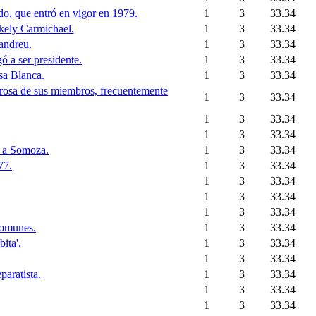
do, que entró en vigor en 1979.
1
3
33.34
okely Carmichael.
1
3
33.34
andreu.
1
3
33.34
ó a ser presidente.
1
3
33.34
sa Blanca.
1
3
33.34
orosa de sus miembros, frecuentemente
1
3
33.34
1
3
33.34
1
3
33.34
ó a Somoza.
1
3
33.34
77.
1
3
33.34
1
3
33.34
1
3
33.34
1
3
33.34
comunes.
1
3
33.34
ita'.
1
3
33.34
1
3
33.34
paratista.
1
3
33.34
1
3
33.34
1
3
33.34