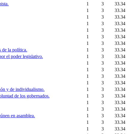
ista.
1
3
33.34
1
3
33.34
1
3
33.34
1
3
33.34
1
3
33.34
1
3
33.34
1
3
33.34
de la política.
1
3
33.34
or el poder legislativo.
1
3
33.34
1
3
33.34
1
3
33.34
1
3
33.34
1
3
33.34
ión y de individualismo.
1
3
33.34
oluntad de los gobernados.
1
3
33.34
1
3
33.34
1
3
33.34
reúnen en asamblea.
1
3
33.34
1
3
33.34
1
3
33.34