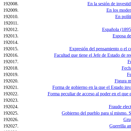
192008.
En la sesión de investid
192009.
En los modern
192010.
En polít
192011.
192012.
Española (1895-
192013.
Esposa de
192014.
192015.
Expresión del pensamiento o el co
192016.
Facultad que tiene el Jefe de Estado de re
192017.
F
192018.
Fech
192019.
Fe
192020.
Figura m
192021.
Forma de gobierno en la que el Estado inva
192022.
Forma peculiar de acceso al poder en el que 
192023.
192024.
Fraude elect
192025.
Gobierno del pueblo para sí mismo. S
192026.
Grup
192027.
Guerrilla a