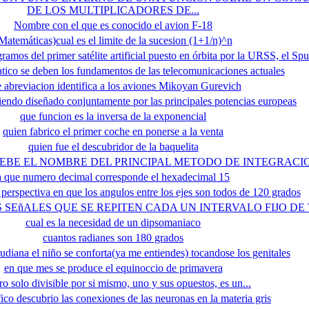
DE LOS MULTIPLICADORES DE...
Nombre con el que es conocido el avion F-18
Matemáticas)cual es el limite de la sucesion (1+1/n)^n
ramos del primer satélite artificial puesto en órbita por la URSS, el Spu
tico se deben los fundamentos de las telecomunicaciones actuales
 abreviacion identifica a los aviones Mikoyan Gurevich
siendo diseñado conjuntamente por las principales potencias europeas
que funcion es la inversa de la exponencial
quien fabrico el primer coche en ponerse a la venta
quien fue el descubridor de la baquelita
BE EL NOMBRE DEL PRINCIPAL METODO DE INTEGRACION (
a que numero decimal corresponde el hexadecimal 15
perspectiva en que los angulos entre los ejes son todos de 120 grados
SEñALES QUE SE REPITEN CADA UN INTERVALO FIJO DE
cual es la necesidad de un dipsomaniaco
cuantos radianes son 180 grados
eudiana el niño se conforta(ya me entiendes) tocandose los genitales
en que mes se produce el equinoccio de primavera
o solo divisible por si mismo, uno y sus opuestos, es un...
fico descubrio las conexiones de las neuronas en la materia gris