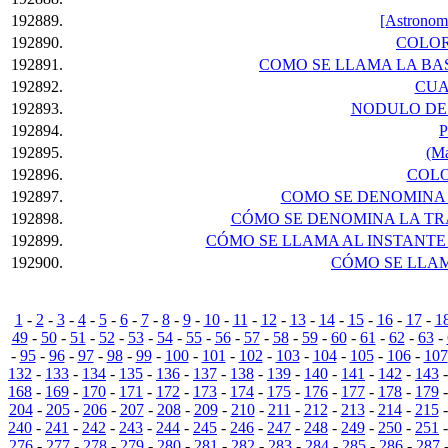
192889.
[Astronomí
192890.
COLOR
192891.
COMO SE LLAMA LA BA
192892.
CUA
192893.
NODULO DE 
192894.
192895.
(Ma
192896.
COLO
192897.
COMO SE DENOMINA 
192898.
CÓMO SE DENOMINA LA TRA
192899.
CÓMO SE LLAMA AL INSTANTE
192900.
CÓMO SE LLAM
1
-
2
-
3
-
4
-
5
-
6
-
7
-
8
-
9
-
10
-
11
-
12
-
13
-
14
-
15
-
16
-
17
-
1
49
-
50
-
51
-
52
-
53
-
54
-
55
-
56
-
57
-
58
-
59
-
60
-
61
-
62
-
63
-
-
95
-
96
-
97
-
98
-
99
-
100
-
101
-
102
-
103
-
104
-
105
-
106
-
107
132
-
133
-
134
-
135
-
136
-
137
-
138
-
139
-
140
-
141
-
142
-
143
168
-
169
-
170
-
171
-
172
-
173
-
174
-
175
-
176
-
177
-
178
-
179
204
-
205
-
206
-
207
-
208
-
209
-
210
-
211
-
212
-
213
-
214
-
215
240
-
241
-
242
-
243
-
244
-
245
-
246
-
247
-
248
-
249
-
250
-
251
276
-
277
-
278
-
279
-
280
-
281
-
282
-
283
-
284
-
285
-
286
-
287