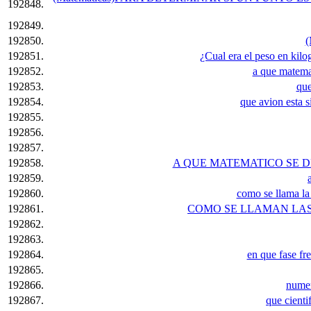
192848.
192849.
192850.
(
192851.
¿Cual era el peso en kilog
192852.
a que matema
192853.
que
192854.
que avion esta 
192855.
192856.
192857.
192858.
A QUE MATEMATICO SE DE
192859.
192860.
como se llama la 
192861.
COMO SE LLAMAN LAS 
192862.
192863.
192864.
en que fase fr
192865.
192866.
numer
192867.
que cienti