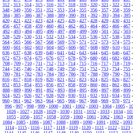
312
-
313
-
314
-
315
-
316
-
317
-
318
-
319
-
320
-
321
-
322
-
323
348
-
349
-
350
-
351
-
352
-
353
-
354
-
355
-
356
-
357
-
358
-
359
384
-
385
-
386
-
387
-
388
-
389
-
390
-
391
-
392
-
393
-
394
-
395
420
-
421
-
422
-
423
-
424
-
425
-
426
-
427
-
428
-
429
-
430
-
431
456
-
457
-
458
-
459
-
460
-
461
-
462
-
463
-
464
-
465
-
466
-
467
492
-
493
-
494
-
495
-
496
-
497
-
498
-
499
-
500
-
501
-
502
-
503
528
-
529
-
530
-
531
-
532
-
533
-
534
-
535
-
536
-
537
-
538
-
539
564
-
565
-
566
-
567
-
568
-
569
-
570
-
571
-
572
-
573
-
574
-
575
600
-
601
-
602
-
603
-
604
-
605
-
606
-
607
-
608
-
609
-
610
-
611
636
-
637
-
638
-
639
-
640
-
641
-
642
-
643
-
644
-
645
-
646
-
647
672
-
673
-
674
-
675
-
676
-
677
-
678
-
679
-
680
-
681
-
682
-
683
708
-
709
-
710
-
711
-
712
-
713
-
714
-
715
-
716
-
717
-
718
-
719
744
-
745
-
746
-
747
-
748
-
749
-
750
-
751
-
752
-
753
-
754
-
755
780
-
781
-
782
-
783
-
784
-
785
-
786
-
787
-
788
-
789
-
790
-
791
816
-
817
-
818
-
819
-
820
-
821
-
822
-
823
-
824
-
825
-
826
-
827
852
-
853
-
854
-
855
-
856
-
857
-
858
-
859
-
860
-
861
-
862
-
863
888
-
889
-
890
-
891
-
892
-
893
-
894
-
895
-
896
-
897
-
898
-
899
924
-
925
-
926
-
927
-
928
-
929
-
930
-
931
-
932
-
933
-
934
-
935
960
-
961
-
962
-
963
-
964
-
965
-
966
-
967
-
968
-
969
-
970
-
971
996
-
997
-
998
-
999
-
1000
-
1001
-
1002
-
1003
-
1004
-
1005
-
1
1026
-
1027
-
1028
-
1029
-
1030
-
1031
-
1032
-
1033
-
1034
-
10
1055
-
1056
-
1057
-
1058
-
1059
-
1060
-
1061
-
1062
-
1063
-
10
1084
-
1085
-
1086
-
1087
-
1088
-
1089
-
1090
-
1091
-
1092
-
1093
1114
-
1115
-
1116
-
1117
-
1118
-
1119
-
1120
-
1121
-
1122
-
1123
1144
-
1145
-
1146
-
1147
-
1148
-
1149
-
1150
-
1151
-
1152
-
1153