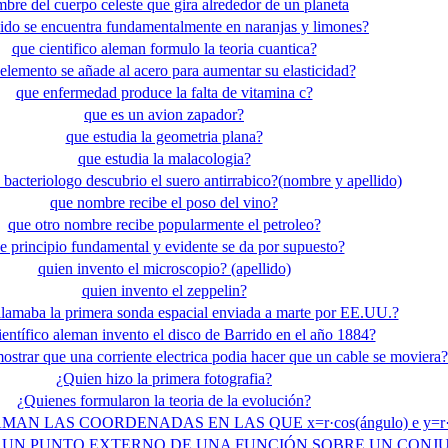
bre del cuerpo celeste que gira alrededor de un planeta
ido se encuentra fundamentalmente en naranjas y limones?
que cientifico aleman formulo la teoria cuantica?
elemento se añade al acero para aumentar su elasticidad?
que enfermedad produce la falta de vitamina c?
que es un avion zapador?
que estudia la geometria plana?
que estudia la malacologia?
bacteriologo descubrio el suero antirrabico?(nombre y apellido)
que nombre recibe el poso del vino?
que otro nombre recibe popularmente el petroleo?
e principio fundamental y evidente se da por supuesto?
quien invento el microscopio? (apellido)
quien invento el zeppelin?
lamaba la primera sonda espacial enviada a marte por EE.UU.?
entífico aleman invento el disco de Barrido en el año 1884?
strar que una corriente electrica podia hacer que un cable se moviera?
¿Quien hizo la primera fotografia?
¿Quienes formularon la teoria de la evolución?
AMAN LAS COORDENADAS EN LAS QUE x=r·cos(ángulo) e y=r·s
 ES UN PUNTO EXTERNO DE UNA FUNCIÓN SOBRE UN CON