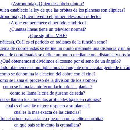
(Astronomia) ¿Quien descubrio pluton?
ien establecio la ley de que las orbitas de los planetas son elipticas?
tronomia) ¿Quien invento el primer telescopio reflector
¿A que era pertenece el periodo cambrico?
¿Cuantas lineas tiene un televisor normal?
¿Que significa VHF?
áticas)¿Cuál es el período en radianes de la función seno?
tema de coordenadas se define un punto mediante una distancia y un á
ema de coordenadas se define un punto mediante una distancia y dos á
¿Qué obtenemos si dividimos el coseno por el seno de un ángulo?
tado obtenemos si multiplicamos la tangente por la cotangente de un á
como se denomina la aleacion del cobre con el cinc?
omo se llama el proceso de la division de los atomos?
como se llama la autofecundacion de las plantas?
como se llama la cria de gusano de seda?
o se llaman los alimentos artificiales bajos en calorias?
cual es el satelite mayor respecto a su planeta?
cual es la mas exacta de las ciencias?
 fue el primer pais asiatico que puso un satelite en orbita?
en que pais se invento la cremallera?