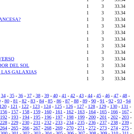
1
3
33.34
1
3
33.34
RANCESA?
1
3
33.34
1
3
33.34
1
3
33.34
1
3
33.34
1
3
33.34
1
3
33.34
IVERSO
1
3
33.34
DOR DEL SOL
1
3
33.34
 LAS GALAXIAS
1
3
33.34
1
3
33.34
-
34
-
35
-
36
-
37
-
38
-
39
-
40
-
41
-
42
-
43
-
44
-
45
-
46
-
47
-
48
-
9
-
80
-
81
-
82
-
83
-
84
-
85
-
86
-
87
-
88
-
89
-
90
-
91
-
92
-
93
-
94
120
-
121
-
122
-
123
-
124
-
125
-
126
-
127
-
128
-
129
-
130
-
131
-
156
-
157
-
158
-
159
-
160
-
161
-
162
-
163
-
164
-
165
-
166
-
167
-
192
-
193
-
194
-
195
-
196
-
197
-
198
-
199
-
200
-
201
-
202
-
203
-
228
-
229
-
230
-
231
-
232
-
233
-
234
-
235
-
236
-
237
-
238
-
239
-
264
-
265
-
266
-
267
-
268
-
269
-
270
-
271
-
272
-
273
-
274
-
275
-
-
300
-
301
-
302
-
303
-
304
-
305
-
306
-
307
-
308
-
309
-
310
-
311
-