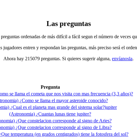
Las preguntas
 preguntas ordenadas de más difícil a fácil segun el número de veces qu
jugadores entren y respondan las preguntas, más preciso será el orden
Ahora hay 215079 preguntas. Si quieres sugerir alguna,
envíanosla
.
Pregunta
mo se llama el cometa que nos visita con mas frecuencia (3,3 años)?
tronomia) ¿Como se llama el mayor asteroide conocido?
mia) ¿Cual es el planeta mas grande del sistema solar?jupiter
(Astronomia) ¿Cuantas lunas tiene jupiter?
onomia) ¿Que constelacion corresponde al signo de Aries?
onomia) ¿Que constelacion corresponde al signo de Libra?
Que temperatura (en grados centigrados) tiene la fotosfera del sol?