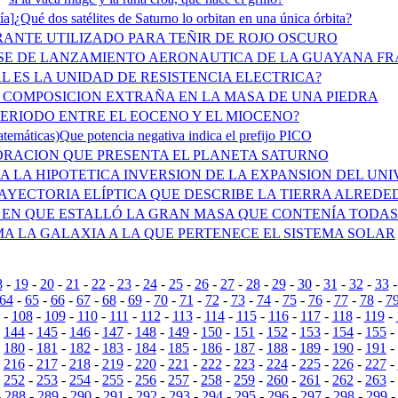
a]¿Qué dos satélites de Saturno lo orbitan en una única órbita?
ANTE UTILIZADO PARA TEÑIR DE ROJO OSCURO
SE DE LANZAMIENTO AERONAUTICA DE LA GUAYANA F
L ES LA UNIDAD DE RESISTENCIA ELECTRICA?
COMPOSICION EXTRAÑA EN LA MASA DE UNA PIEDRA
PERIODO ENTRE EL EOCENO Y EL MIOCENO?
temáticas)Que potencia negativa indica el prefijo PICO
RACION QUE PRESENTA EL PLANETA SATURNO
A LA HIPOTETICA INVERSION DE LA EXPANSION DEL UN
YECTORIA ELÍPTICA QUE DESCRIBE LA TIERRA ALREDE
 EN QUE ESTALLÓ LA GRAN MASA QUE CONTENÍA TODAS
A LA GALAXIA A LA QUE PERTENECE EL SISTEMA SOLAR
8
-
19
-
20
-
21
-
22
-
23
-
24
-
25
-
26
-
27
-
28
-
29
-
30
-
31
-
32
-
33
64
-
65
-
66
-
67
-
68
-
69
-
70
-
71
-
72
-
73
-
74
-
75
-
76
-
77
-
78
-
7
-
108
-
109
-
110
-
111
-
112
-
113
-
114
-
115
-
116
-
117
-
118
-
119
-
-
144
-
145
-
146
-
147
-
148
-
149
-
150
-
151
-
152
-
153
-
154
-
155
-
-
180
-
181
-
182
-
183
-
184
-
185
-
186
-
187
-
188
-
189
-
190
-
191
-
-
216
-
217
-
218
-
219
-
220
-
221
-
222
-
223
-
224
-
225
-
226
-
227
-
-
252
-
253
-
254
-
255
-
256
-
257
-
258
-
259
-
260
-
261
-
262
-
263
-
-
288
-
289
-
290
-
291
-
292
-
293
-
294
-
295
-
296
-
297
-
298
-
299