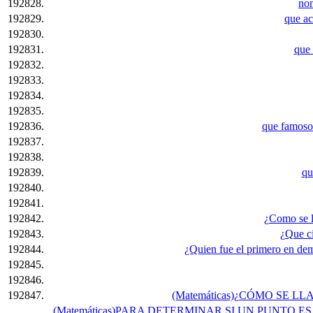
192828.
nom
192829.
que ac
192830.
192831.
que 
192832.
192833.
192834.
192835.
192836.
que famoso 
192837.
192838.
192839.
qu
192840.
192841.
192842.
¿Como se l
192843.
¿Que ci
192844.
¿Quien fue el primero en demo
192845.
192846.
192847.
(Matemáticas)¿CÓMO SE LL
(Matemáticas)PARA DETERMINAR SI UN PUNTO