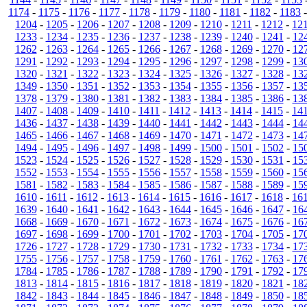
1174
-
1175
-
1176
-
1177
-
1178
-
1179
-
1180
-
1181
-
1182
-
1183
1204
-
1205
-
1206
-
1207
-
1208
-
1209
-
1210
-
1211
-
1212
-
12
1233
-
1234
-
1235
-
1236
-
1237
-
1238
-
1239
-
1240
-
1241
-
12
1262
-
1263
-
1264
-
1265
-
1266
-
1267
-
1268
-
1269
-
1270
-
12
1291
-
1292
-
1293
-
1294
-
1295
-
1296
-
1297
-
1298
-
1299
-
13
1320
-
1321
-
1322
-
1323
-
1324
-
1325
-
1326
-
1327
-
1328
-
13
1349
-
1350
-
1351
-
1352
-
1353
-
1354
-
1355
-
1356
-
1357
-
13
1378
-
1379
-
1380
-
1381
-
1382
-
1383
-
1384
-
1385
-
1386
-
13
1407
-
1408
-
1409
-
1410
-
1411
-
1412
-
1413
-
1414
-
1415
-
14
1436
-
1437
-
1438
-
1439
-
1440
-
1441
-
1442
-
1443
-
1444
-
14
1465
-
1466
-
1467
-
1468
-
1469
-
1470
-
1471
-
1472
-
1473
-
14
1494
-
1495
-
1496
-
1497
-
1498
-
1499
-
1500
-
1501
-
1502
-
15
1523
-
1524
-
1525
-
1526
-
1527
-
1528
-
1529
-
1530
-
1531
-
15
1552
-
1553
-
1554
-
1555
-
1556
-
1557
-
1558
-
1559
-
1560
-
15
1581
-
1582
-
1583
-
1584
-
1585
-
1586
-
1587
-
1588
-
1589
-
15
1610
-
1611
-
1612
-
1613
-
1614
-
1615
-
1616
-
1617
-
1618
-
16
1639
-
1640
-
1641
-
1642
-
1643
-
1644
-
1645
-
1646
-
1647
-
16
1668
-
1669
-
1670
-
1671
-
1672
-
1673
-
1674
-
1675
-
1676
-
16
1697
-
1698
-
1699
-
1700
-
1701
-
1702
-
1703
-
1704
-
1705
-
17
1726
-
1727
-
1728
-
1729
-
1730
-
1731
-
1732
-
1733
-
1734
-
17
1755
-
1756
-
1757
-
1758
-
1759
-
1760
-
1761
-
1762
-
1763
-
17
1784
-
1785
-
1786
-
1787
-
1788
-
1789
-
1790
-
1791
-
1792
-
17
1813
-
1814
-
1815
-
1816
-
1817
-
1818
-
1819
-
1820
-
1821
-
18
1842
-
1843
-
1844
-
1845
-
1846
-
1847
-
1848
-
1849
-
1850
-
18