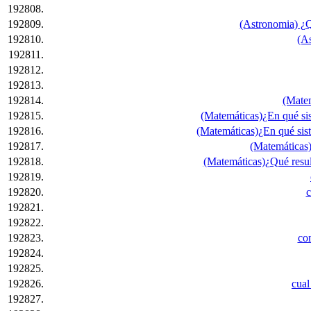
192808.
192809.
(Astronomia) ¿Qu
192810.
(As
192811.
192812.
192813.
192814.
(Matem
192815.
(Matemáticas)¿En qué sis
192816.
(Matemáticas)¿En qué sist
192817.
(Matemáticas)
192818.
(Matemáticas)¿Qué resul
192819.
192820.
c
192821.
192822.
192823.
com
192824.
192825.
192826.
cual
192827.