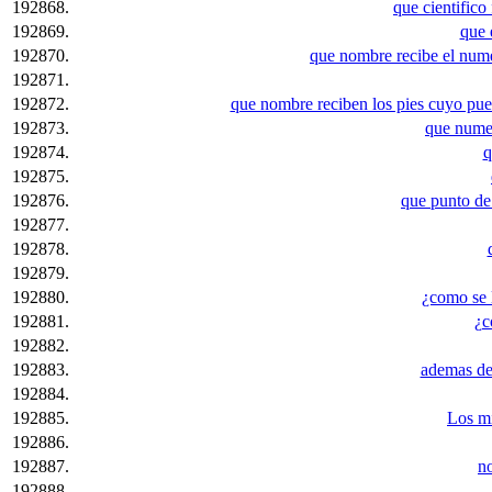
192868.
que cientifico
192869.
que 
192870.
que nombre recibe el num
192871.
192872.
que nombre reciben los pies cuyo pue
192873.
que numer
192874.
q
192875.
192876.
que punto de
192877.
192878.
192879.
192880.
¿como se l
192881.
¿c
192882.
192883.
ademas de
192884.
192885.
Los mi
192886.
192887.
n
192888.