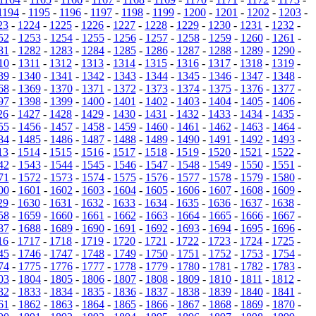
1194
-
1195
-
1196
-
1197
-
1198
-
1199
-
1200
-
1201
-
1202
-
1203
-
23
-
1224
-
1225
-
1226
-
1227
-
1228
-
1229
-
1230
-
1231
-
1232
-
52
-
1253
-
1254
-
1255
-
1256
-
1257
-
1258
-
1259
-
1260
-
1261
-
81
-
1282
-
1283
-
1284
-
1285
-
1286
-
1287
-
1288
-
1289
-
1290
-
10
-
1311
-
1312
-
1313
-
1314
-
1315
-
1316
-
1317
-
1318
-
1319
-
39
-
1340
-
1341
-
1342
-
1343
-
1344
-
1345
-
1346
-
1347
-
1348
-
68
-
1369
-
1370
-
1371
-
1372
-
1373
-
1374
-
1375
-
1376
-
1377
-
97
-
1398
-
1399
-
1400
-
1401
-
1402
-
1403
-
1404
-
1405
-
1406
-
26
-
1427
-
1428
-
1429
-
1430
-
1431
-
1432
-
1433
-
1434
-
1435
-
55
-
1456
-
1457
-
1458
-
1459
-
1460
-
1461
-
1462
-
1463
-
1464
-
84
-
1485
-
1486
-
1487
-
1488
-
1489
-
1490
-
1491
-
1492
-
1493
-
13
-
1514
-
1515
-
1516
-
1517
-
1518
-
1519
-
1520
-
1521
-
1522
-
42
-
1543
-
1544
-
1545
-
1546
-
1547
-
1548
-
1549
-
1550
-
1551
-
71
-
1572
-
1573
-
1574
-
1575
-
1576
-
1577
-
1578
-
1579
-
1580
-
00
-
1601
-
1602
-
1603
-
1604
-
1605
-
1606
-
1607
-
1608
-
1609
-
29
-
1630
-
1631
-
1632
-
1633
-
1634
-
1635
-
1636
-
1637
-
1638
-
58
-
1659
-
1660
-
1661
-
1662
-
1663
-
1664
-
1665
-
1666
-
1667
-
87
-
1688
-
1689
-
1690
-
1691
-
1692
-
1693
-
1694
-
1695
-
1696
-
16
-
1717
-
1718
-
1719
-
1720
-
1721
-
1722
-
1723
-
1724
-
1725
-
45
-
1746
-
1747
-
1748
-
1749
-
1750
-
1751
-
1752
-
1753
-
1754
-
74
-
1775
-
1776
-
1777
-
1778
-
1779
-
1780
-
1781
-
1782
-
1783
-
03
-
1804
-
1805
-
1806
-
1807
-
1808
-
1809
-
1810
-
1811
-
1812
-
32
-
1833
-
1834
-
1835
-
1836
-
1837
-
1838
-
1839
-
1840
-
1841
-
61
-
1862
-
1863
-
1864
-
1865
-
1866
-
1867
-
1868
-
1869
-
1870
-