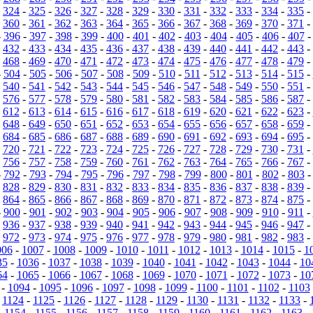
-
324
-
325
-
326
-
327
-
328
-
329
-
330
-
331
-
332
-
333
-
334
-
335
-
-
360
-
361
-
362
-
363
-
364
-
365
-
366
-
367
-
368
-
369
-
370
-
371
-
-
396
-
397
-
398
-
399
-
400
-
401
-
402
-
403
-
404
-
405
-
406
-
407
-
432
-
433
-
434
-
435
-
436
-
437
-
438
-
439
-
440
-
441
-
442
-
443
-
-
468
-
469
-
470
-
471
-
472
-
473
-
474
-
475
-
476
-
477
-
478
-
479
-
-
504
-
505
-
506
-
507
-
508
-
509
-
510
-
511
-
512
-
513
-
514
-
515
-
-
540
-
541
-
542
-
543
-
544
-
545
-
546
-
547
-
548
-
549
-
550
-
551
-
-
576
-
577
-
578
-
579
-
580
-
581
-
582
-
583
-
584
-
585
-
586
-
587
-
-
612
-
613
-
614
-
615
-
616
-
617
-
618
-
619
-
620
-
621
-
622
-
623
-
-
648
-
649
-
650
-
651
-
652
-
653
-
654
-
655
-
656
-
657
-
658
-
659
-
-
684
-
685
-
686
-
687
-
688
-
689
-
690
-
691
-
692
-
693
-
694
-
695
-
-
720
-
721
-
722
-
723
-
724
-
725
-
726
-
727
-
728
-
729
-
730
-
731
-
-
756
-
757
-
758
-
759
-
760
-
761
-
762
-
763
-
764
-
765
-
766
-
767
-
-
792
-
793
-
794
-
795
-
796
-
797
-
798
-
799
-
800
-
801
-
802
-
803
-
828
-
829
-
830
-
831
-
832
-
833
-
834
-
835
-
836
-
837
-
838
-
839
-
-
864
-
865
-
866
-
867
-
868
-
869
-
870
-
871
-
872
-
873
-
874
-
875
-
-
900
-
901
-
902
-
903
-
904
-
905
-
906
-
907
-
908
-
909
-
910
-
911
-
-
936
-
937
-
938
-
939
-
940
-
941
-
942
-
943
-
944
-
945
-
946
-
947
-
-
972
-
973
-
974
-
975
-
976
-
977
-
978
-
979
-
980
-
981
-
982
-
983
-
006
-
1007
-
1008
-
1009
-
1010
-
1011
-
1012
-
1013
-
1014
-
1015
-
1
35
-
1036
-
1037
-
1038
-
1039
-
1040
-
1041
-
1042
-
1043
-
1044
-
10
64
-
1065
-
1066
-
1067
-
1068
-
1069
-
1070
-
1071
-
1072
-
1073
-
10
-
1094
-
1095
-
1096
-
1097
-
1098
-
1099
-
1100
-
1101
-
1102
-
1103
-
1124
-
1125
-
1126
-
1127
-
1128
-
1129
-
1130
-
1131
-
1132
-
1133
-
-
1154
-
1155
-
1156
-
1157
-
1158
-
1159
-
1160
-
1161
-
1162
-
1163
-