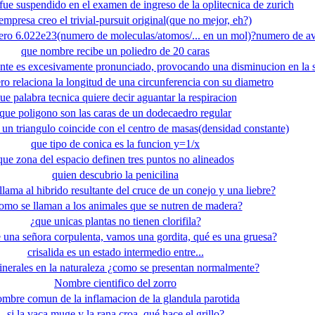
 fue suspendido en el examen de ingreso de la oplitecnica de zurich
empresa creo el trivial-pursuit original(que no mejor, eh?)
ero 6.022e23(numero de moleculas/atomos/... en un mol)?numero de a
que nombre recibe un poliedro de 20 caras
nte es excesivamente pronunciado, provocando una disminucion en la s
o relaciona la longitud de una circunferencia con su diametro
ue palabra tecnica quiere decir aguantar la respiracion
que poligono son las caras de un dodecaedro regular
 un triangulo coincide con el centro de masas(densidad constante)
que tipo de conica es la funcion y=1/x
que zona del espacio definen tres puntos no alineados
quien descubrio la penicilina
lama al hibrido resultante del cruce de un conejo y una liebre?
omo se llaman a los animales que se nutren de madera?
¿que unicas plantas no tienen clorifila?
 una señora corpulenta, vamos una gordita, qué es una gruesa?
crisalida es un estado intermedio entre...
nerales en la naturaleza ¿como se presentan normalmente?
Nombre cientifico del zorro
ombre comun de la inflamacion de la glandula parotida
si la vaca muge y la rana croa, qué hace el grillo?