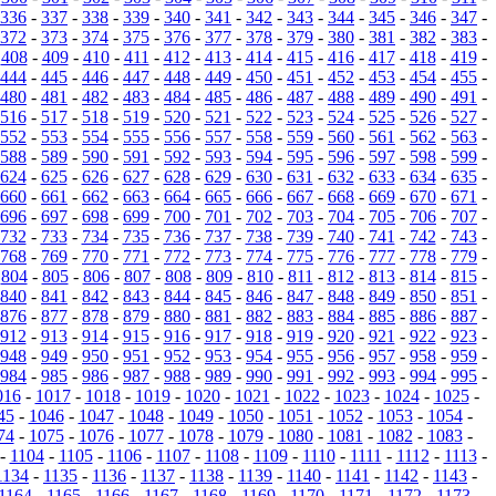
336
-
337
-
338
-
339
-
340
-
341
-
342
-
343
-
344
-
345
-
346
-
347
-
372
-
373
-
374
-
375
-
376
-
377
-
378
-
379
-
380
-
381
-
382
-
383
-
-
408
-
409
-
410
-
411
-
412
-
413
-
414
-
415
-
416
-
417
-
418
-
419
-
444
-
445
-
446
-
447
-
448
-
449
-
450
-
451
-
452
-
453
-
454
-
455
-
480
-
481
-
482
-
483
-
484
-
485
-
486
-
487
-
488
-
489
-
490
-
491
-
516
-
517
-
518
-
519
-
520
-
521
-
522
-
523
-
524
-
525
-
526
-
527
-
552
-
553
-
554
-
555
-
556
-
557
-
558
-
559
-
560
-
561
-
562
-
563
-
588
-
589
-
590
-
591
-
592
-
593
-
594
-
595
-
596
-
597
-
598
-
599
-
624
-
625
-
626
-
627
-
628
-
629
-
630
-
631
-
632
-
633
-
634
-
635
-
660
-
661
-
662
-
663
-
664
-
665
-
666
-
667
-
668
-
669
-
670
-
671
-
696
-
697
-
698
-
699
-
700
-
701
-
702
-
703
-
704
-
705
-
706
-
707
-
732
-
733
-
734
-
735
-
736
-
737
-
738
-
739
-
740
-
741
-
742
-
743
-
768
-
769
-
770
-
771
-
772
-
773
-
774
-
775
-
776
-
777
-
778
-
779
-
-
804
-
805
-
806
-
807
-
808
-
809
-
810
-
811
-
812
-
813
-
814
-
815
-
840
-
841
-
842
-
843
-
844
-
845
-
846
-
847
-
848
-
849
-
850
-
851
-
876
-
877
-
878
-
879
-
880
-
881
-
882
-
883
-
884
-
885
-
886
-
887
-
912
-
913
-
914
-
915
-
916
-
917
-
918
-
919
-
920
-
921
-
922
-
923
-
948
-
949
-
950
-
951
-
952
-
953
-
954
-
955
-
956
-
957
-
958
-
959
-
984
-
985
-
986
-
987
-
988
-
989
-
990
-
991
-
992
-
993
-
994
-
995
-
016
-
1017
-
1018
-
1019
-
1020
-
1021
-
1022
-
1023
-
1024
-
1025
-
45
-
1046
-
1047
-
1048
-
1049
-
1050
-
1051
-
1052
-
1053
-
1054
-
74
-
1075
-
1076
-
1077
-
1078
-
1079
-
1080
-
1081
-
1082
-
1083
-
-
1104
-
1105
-
1106
-
1107
-
1108
-
1109
-
1110
-
1111
-
1112
-
1113
-
1134
-
1135
-
1136
-
1137
-
1138
-
1139
-
1140
-
1141
-
1142
-
1143
-
1164
-
1165
-
1166
-
1167
-
1168
-
1169
-
1170
-
1171
-
1172
-
1173
-