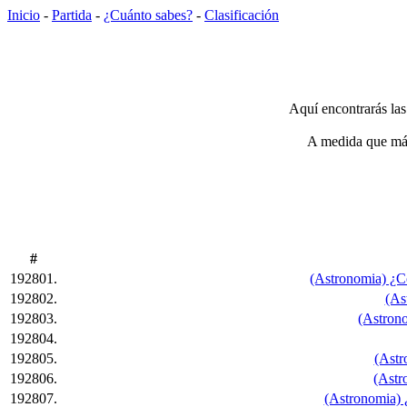
Inicio
-
Partida
-
¿Cuánto sabes?
-
Clasificación
Aquí encontrarás las
A medida que más 
#
192801.
(Astronomia) ¿Co
192802.
(As
192803.
(Astrono
192804.
192805.
(Astr
192806.
(Astr
192807.
(Astronomia) ¿