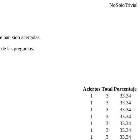
NoSoloTrivial
e han sido acertadas.
 de las preguntas.
Aciertos
Total
Porcentaje
1
3
33.34
1
3
33.34
1
3
33.34
1
3
33.34
1
3
33.34
1
3
33.34
1
3
33.34