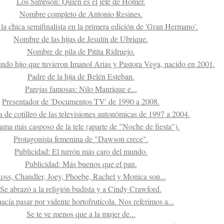
Los Simpson: Quién es el jefe de Homer.
Nombre completo de Antonio Resines.
a chica semifinalista en la primera edición de 'Gran Hermano'.
Nombre de las hijas de Jesulín de Ubrique.
Nombre de pila de Pitita Ridruejo.
do hijo que tuvieron Imanol Arias y Pastora Vega, nacido en 2001.
Padre de la hija de Belén Esteban.
Parejas famosas: Nilo Manrique e...
Presentador de 'Documentos TV' de 1990 a 2008.
 de cotilleo de las televisiones autonómicas de 1997 a 2004.
ama más casposo de la tele (aparte de "Noche de fiesta").
Protagonista femenina de "Dawson crece".
Publicidad: El turrón más caro del mundo.
Publicidad: Más buenos que el pan.
oss, Chandler, Joey, Phoebe, Rachel y Monica son...
Se abrazó a la religión budista y a Cindy Crawford.
acía pasar por vidente hortofrutícola. Nos referimos a...
Se te ve menos que a la mujer de...