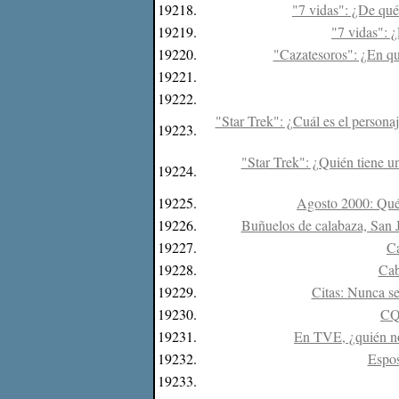
19218.
"7 vidas": ¿De qué
19219.
"7 vidas": 
19220.
"Cazatesoros": ¿En qu
19221.
19222.
"Star Trek": ¿Cuál es el persona
19223.
"Star Trek": ¿Quién tiene u
19224.
19225.
Agosto 2000: Qué 
19226.
Buñuelos de calabaza, San J
19227.
Ca
19228.
Cab
19229.
Citas: Nunca se
19230.
CQC
19231.
En TVE, ¿quién nos
19232.
Espos
19233.