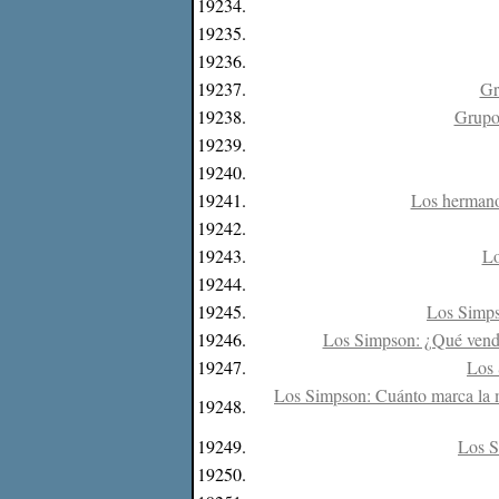
19234.
19235.
19236.
19237.
Gr
19238.
Grupo 
19239.
19240.
19241.
Los hermano
19242.
19243.
Lo
19244.
19245.
Los Simpso
19246.
Los Simpson: ¿Qué vende 
19247.
Los 
Los Simpson: Cuánto marca la m
19248.
19249.
Los S
19250.