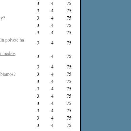
3
4
75
3
4
75
ey?
3
4
75
3
4
75
3
4
75
ún polvete ha
3
4
75
or medios
3
4
75
3
4
75
hablamos?
3
4
75
3
4
75
3
4
75
3
4
75
3
4
75
3
4
75
3
4
75
3
4
75