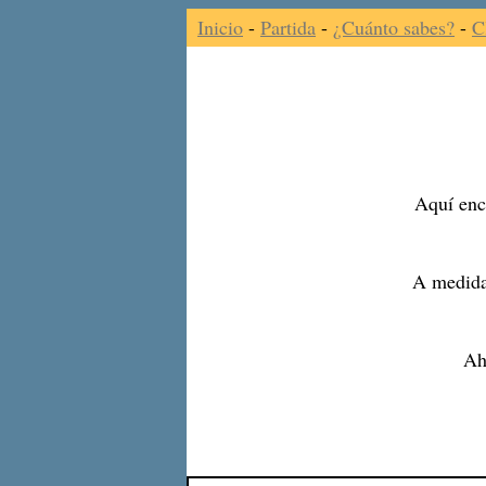
Inicio
-
Partida
-
¿Cuánto sabes?
-
C
Aquí enco
A medida
Ah