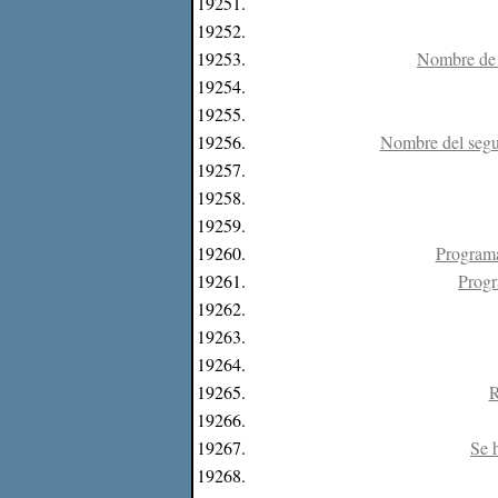
19251.
19252.
19253.
Nombre de l
19254.
19255.
19256.
Nombre del segun
19257.
19258.
19259.
19260.
Programa
19261.
Progr
19262.
19263.
19264.
19265.
R
19266.
19267.
Se h
19268.