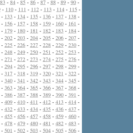
83
-
84
-
85
-
86
-
87
-
88
-
89
-
90
-
9
-
110
-
111
-
112
-
113
-
114
-
115
-
-
133
-
134
-
135
-
136
-
137
-
138
-
-
156
-
157
-
158
-
159
-
160
-
161
-
-
179
-
180
-
181
-
182
-
183
-
184
-
-
202
-
203
-
204
-
205
-
206
-
207
-
-
225
-
226
-
227
-
228
-
229
-
230
-
-
248
-
249
-
250
-
251
-
252
-
253
-
-
271
-
272
-
273
-
274
-
275
-
276
-
-
294
-
295
-
296
-
297
-
298
-
299
-
-
317
-
318
-
319
-
320
-
321
-
322
-
-
340
-
341
-
342
-
343
-
344
-
345
-
-
363
-
364
-
365
-
366
-
367
-
368
-
-
386
-
387
-
388
-
389
-
390
-
391
-
-
409
-
410
-
411
-
412
-
413
-
414
-
-
432
-
433
-
434
-
435
-
436
-
437
-
-
455
-
456
-
457
-
458
-
459
-
460
-
-
478
-
479
-
480
-
481
-
482
-
483
-
-
501
-
502
-
503
-
504
-
505
-
506
-