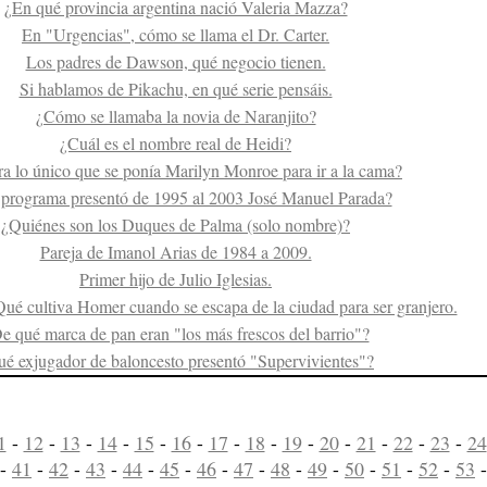
¿En qué provincia argentina nació Valeria Mazza?
En "Urgencias", cómo se llama el Dr. Carter.
Los padres de Dawson, qué negocio tienen.
Si hablamos de Pikachu, en qué serie pensáis.
¿Cómo se llamaba la novia de Naranjito?
¿Cuál es el nombre real de Heidi?
a lo único que se ponía Marilyn Monroe para ir a la cama?
programa presentó de 1995 al 2003 José Manuel Parada?
¿Quiénes son los Duques de Palma (solo nombre)?
Pareja de Imanol Arias de 1984 a 2009.
Primer hijo de Julio Iglesias.
ué cultiva Homer cuando se escapa de la ciudad para ser granjero.
e qué marca de pan eran "los más frescos del barrio"?
é exjugador de baloncesto presentó "Supervivientes"?
1
-
12
-
13
-
14
-
15
-
16
-
17
-
18
-
19
-
20
-
21
-
22
-
23
-
24
-
41
-
42
-
43
-
44
-
45
-
46
-
47
-
48
-
49
-
50
-
51
-
52
-
53