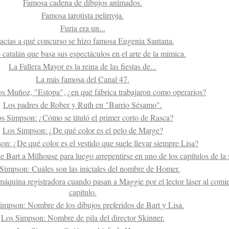
Famosa cadena de dibujos animados.
Famosa tarotista pelirroja.
Furia era un...
acias a qué concurso se hizo famosa Eugenia Santana.
catalán que basa sus espectáculos en el arte de la mímica.
La Fallera Mayor es la reina de las fiestas de...
La más famosa del Canal 47.
s Muñoz, "Estopa", ¿en qué fábrica trabajaron como operarios?
Los padres de Rober y Ruth en "Barrio Sésamo".
s Simpson: ¿Cómo se tituló el primer corto de Rasca?
Los Simpson: ¿De qué color es el pelo de Marge?
n: ¿De qué color es el vestido que suele llevar siempre Lisa?
Bart a Milhouse para luego arrepentirse en uno de los capítulos de la 
Simpson: Cuáles son las iniciales del nombre de Homer.
áquina registradora cuando pasan a Maggie por el lector láser al comi
capítulo.
impson: Nombre de los dibujos preferidos de Bart y Lisa.
Los Simpson: Nombre de pila del director Skinner.