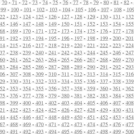
-
70
-
71
-
72
-
73
-
74
-
75
-
76
-
77
-
78
-
79
-
80
-
81
-
82
-
-
99
-
100
-
101
-
102
-
103
-
104
-
105
-
106
-
107
-
108
-
10
22
-
123
-
124
-
125
-
126
-
127
-
128
-
129
-
130
-
131
-
132
45
-
146
-
147
-
148
-
149
-
150
-
151
-
152
-
153
-
154
-
155
68
-
169
-
170
-
171
-
172
-
173
-
174
-
175
-
176
-
177
-
178
91
-
192
-
193
-
194
-
195
-
196
-
197
-
198
-
199
-
200
-
201
14
-
215
-
216
-
217
-
218
-
219
-
220
-
221
-
222
-
223
-
224
37
-
238
-
239
-
240
-
241
-
242
-
243
-
244
-
245
-
246
-
247
60
-
261
-
262
-
263
-
264
-
265
-
266
-
267
-
268
-
269
-
270
83
-
284
-
285
-
286
-
287
-
288
-
289
-
290
-
291
-
292
-
293
06
-
307
-
308
-
309
-
310
-
311
-
312
-
313
-
314
-
315
-
316
29
-
330
-
331
-
332
-
333
-
334
-
335
-
336
-
337
-
338
-
339
52
-
353
-
354
-
355
-
356
-
357
-
358
-
359
-
360
-
361
-
362
75
-
376
-
377
-
378
-
379
-
380
-
381
-
382
-
383
-
384
-
385
98
-
399
-
400
-
401
-
402
-
403
-
404
-
405
-
406
-
407
-
408
21
-
422
-
423
-
424
-
425
-
426
-
427
-
428
-
429
-
430
-
431
44
-
445
-
446
-
447
-
448
-
449
-
450
-
451
-
452
-
453
-
454
67
-
468
-
469
-
470
-
471
-
472
-
473
-
474
-
475
-
476
-
477
90
-
491
-
492
-
493
-
494
-
495
-
496
-
497
-
498
-
499
-
500