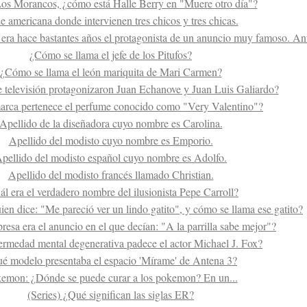
os Morancos, ¿cómo está Halle Berry en "Muere otro día"?
ie americana donde intervienen tres chicos y tres chicas.
.. era hace bastantes años el protagonista de un anuncio muy famoso. Anu
¿Cómo se llama el jefe de los Pitufos?
¿Cómo se llama el león mariquita de Mari Carmen?
e televisión protagonizaron Juan Echanove y Juan Luis Galiardo?
arca pertenece el perfume conocido como "Very Valentino"?
Apellido de la diseñadora cuyo nombre es Carolina.
Apellido del modisto cuyo nombre es Emporio.
pellido del modisto español cuyo nombre es Adolfo.
Apellido del modisto francés llamado Christian.
ál era el verdadero nombre del ilusionista Pepe Carroll?
en dice: "Me pareció ver un lindo gatito", y cómo se llama ese gatito?
esa era el anuncio en el que decían: "A la parrilla sabe mejor"?
rmedad mental degenerativa padece el actor Michael J. Fox?
é modelo presentaba el espacio 'Mírame' de Antena 3?
emon: ¿Dónde se puede curar a los pokemon? En un...
(Series) ¿Qué significan las siglas ER?