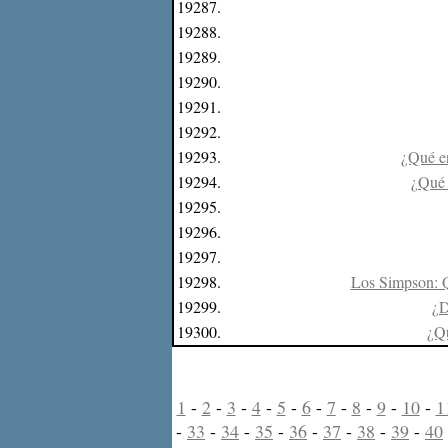
19287.
19288.
19289.
19290.
19291.
19292.
19293.
¿Qué er
19294.
¿Qué 
19295.
19296.
19297.
19298.
Los Simpson: Q
19299.
¿D
19300.
¿Qu
1
-
2
-
3
-
4
-
5
-
6
-
7
-
8
-
9
-
10
-
1
-
33
-
34
-
35
-
36
-
37
-
38
-
39
-
40