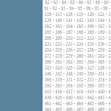
62
-
63
-
64
-
65
-
66
-
67
-
68
-
69
91
-
92
-
93
-
94
-
95
-
96
-
97
-
98
116
-
117
-
118
-
119
-
120
-
121
-
1
139
-
140
-
141
-
142
-
143
-
144
-
1
162
-
163
-
164
-
165
-
166
-
167
-
1
185
-
186
-
187
-
188
-
189
-
190
-
1
208
-
209
-
210
-
211
-
212
-
213
-
2
231
-
232
-
233
-
234
-
235
-
236
-
2
254
-
255
-
256
-
257
-
258
-
259
-
2
277
-
278
-
279
-
280
-
281
-
282
-
2
300
-
301
-
302
-
303
-
304
-
305
-
3
323
-
324
-
325
-
326
-
327
-
328
-
3
346
-
347
-
348
-
349
-
350
-
351
-
3
369
-
370
-
371
-
372
-
373
-
374
-
3
392
-
393
-
394
-
395
-
396
-
397
-
3
415
-
416
-
417
-
418
-
419
-
420
-
4
438
-
439
-
440
-
441
-
442
-
443
-
4
461
-
462
-
463
-
464
-
465
-
466
-
4
484
-
485
-
486
-
487
-
488
-
489
-
4