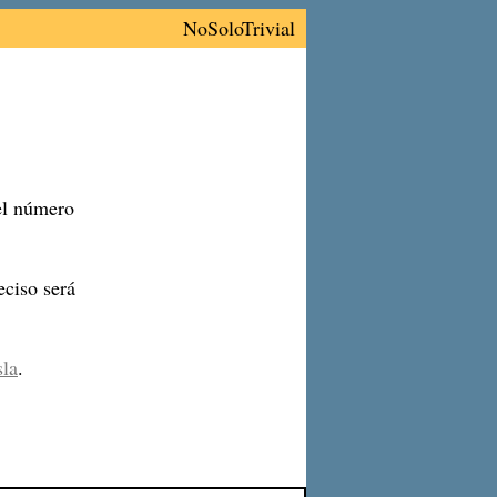
NoSoloTrivial
 el número
ciso será
sla
.