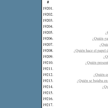
#
19201.
19202.
19203.
19204.
19205.
¿
19206.
¿Quién gan
19207.
¿Quié
19208.
¿Quién hace el papel d
19209.
¿Q
19210.
¿Quién presen
19211.
19212.
¿Quién qu
19213.
¿Quién se bajaba en
19214.
¿Qu
19215.
19216.
19217.