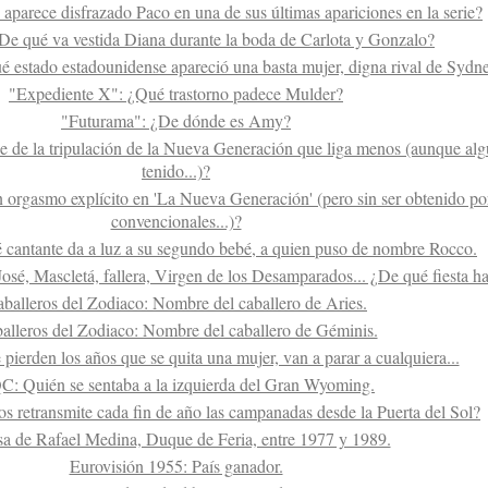
 aparece disfrazado Paco en una de sus últimas apariciones en la serie?
¿De qué va vestida Diana durante la boda de Carlota y Gonzalo?
é estado estadounidense apareció una basta mujer, digna rival de Sydn
"Expediente X": ¿Qué trastorno padece Mulder?
"Futurama": ¿De dónde es Amy?
je de la tripulación de la Nueva Generación que liga menos (aunque alg
tenido...)?
n orgasmo explícito en 'La Nueva Generación' (pero sin ser obtenido p
convencionales...)?
cantante da a luz a su segundo bebé, a quien puso de nombre Rocco.
osé, Mascletá, fallera, Virgen de los Desamparados... ¿De qué fiesta 
balleros del Zodiaco: Nombre del caballero de Aries.
alleros del Zodiaco: Nombre del caballero de Géminis.
 pierden los años que se quita una mujer, van a parar a cualquiera...
: Quién se sentaba a la izquierda del Gran Wyoming.
 retransmite cada fin de año las campanadas desde la Puerta del Sol?
a de Rafael Medina, Duque de Feria, entre 1977 y 1989.
Eurovisión 1955: País ganador.