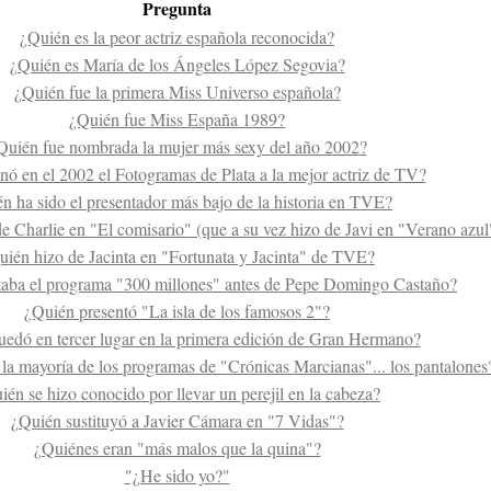
Pregunta
¿Quién es la peor actriz española reconocida?
¿Quién es María de los Ángeles López Segovia?
¿Quién fue la primera Miss Universo española?
¿Quién fue Miss España 1989?
Quién fue nombrada la mujer más sexy del año 2002?
ó en el 2002 el Fotogramas de Plata a la mejor actriz de TV?
n ha sido el presentador más bajo de la historia en TVE?
e Charlie en "El comisario" (que a su vez hizo de Javi en "Verano azul
uién hizo de Jacinta en "Fortunata y Jacinta" de TVE?
taba el programa "300 millones" antes de Pepe Domingo Castaño?
¿Quién presentó "La isla de los famosos 2"?
edó en tercer lugar en la primera edición de Gran Hermano?
 la mayoría de los programas de "Crónicas Marcianas"... los pantalones
ién se hizo conocido por llevar un perejil en la cabeza?
¿Quién sustituyó a Javier Cámara en "7 Vidas"?
¿Quiénes eran "más malos que la quina"?
"¿He sido yo?"