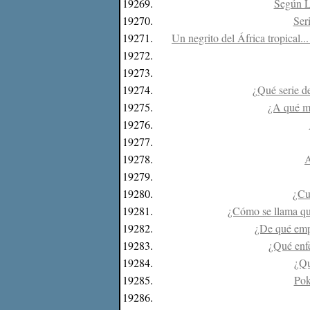
19269.
Según L
19270.
Ser
19271.
Un negrito del África tropical.
19272.
19273.
19274.
¿Qué serie d
19275.
¿A qué m
19276.
19277.
19278.
A
19279.
19280.
¿Cu
19281.
¿Cómo se llama qui
19282.
¿De qué empr
19283.
¿Qué enfe
19284.
¿Qu
19285.
Pok
19286.