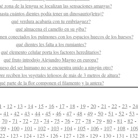
é zona de la lengua se localizan las sensaciones amargas?
hasta cuántos dientes podía tener un dinosaurio(letra)?
qué verdura acabaría con tu embriaguez?
qué almacena el camello en su giba?
enen conectados los pulmones con los espacios huecos de los huesos?
qué dientes les falta a los rumiantes?
qué elemento celular porta los factores hereditarios?
qué fruto introdujo Alejandro Magno en europa?
ueso del ser humano no se encuentra unido a ningún otro?
e reciben los vegetales leñosos de más de 3 metros de altura?
qué parte de la flor componen el filamento y la antera?
1
-
12
-
13
-
14
-
15
-
16
-
17
-
18
-
19
-
20
-
21
-
22
-
23
-
24
-
41
-
42
-
43
-
44
-
45
-
46
-
47
-
48
-
49
-
50
-
51
-
52
-
53
-
70
-
71
-
72
-
73
-
74
-
75
-
76
-
77
-
78
-
79
-
80
-
81
-
82
-
-
99
-
100
-
101
-
102
-
103
-
104
-
105
-
106
-
107
-
108
-
10
22
-
123
-
124
-
125
-
126
-
127
-
128
-
129
-
130
-
131
-
132