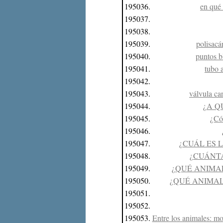
195036.
en qué 
195037.
195038.
195039.
polisacá
195040.
puntos b
195041.
tubo 
195042.
195043.
válvula car
195044.
¿A Q
195045.
¿Cóm
195046.
195047.
¿CUÁL ES 
195048.
¿CUÁNTA
195049.
¿QUÉ ANIMA
195050.
¿QUÉ ANIMAL
195051.
195052.
195053.
Entre los animales: mo