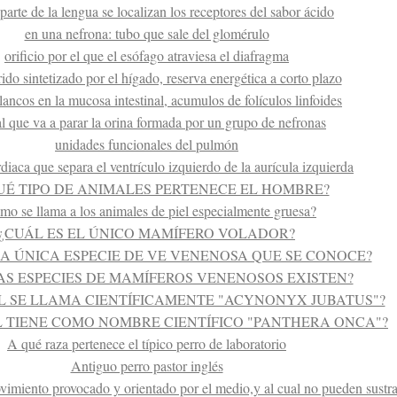
parte de la lengua se localizan los receptores del sabor ácido
en una nefrona: tubo que sale del glomérulo
orificio por el que el esófago atraviesa el diafragma
rido sintetizado por el hígado, reserva energética a corto plazo
lancos en la mucosa intestinal, acumulos de folículos linfoides
al que va a parar la orina formada por un grupo de nefronas
unidades funcionales del pulmón
diaca que separa el ventrículo izquierdo de la aurícula izquierda
UÉ TIPO DE ANIMALES PERTENECE EL HOMBRE?
o se llama a los animales de piel especialmente gruesa?
¿CUÁL ES EL ÚNICO MAMÍFERO VOLADOR?
LA ÚNICA ESPECIE DE VE VENENOSA QUE SE CONOCE?
S ESPECIES DE MAMÍFEROS VENENOSOS EXISTEN?
L SE LLAMA CIENTÍFICAMENTE "ACYNONYX JUBATUS"?
 TIENE COMO NOMBRE CIENTÍFICO "PANTHERA ONCA"?
A qué raza pertenece el típico perro de laboratorio
Antiguo perro pastor inglés
vimiento provocado y orientado por el medio,y al cual no pueden sustra