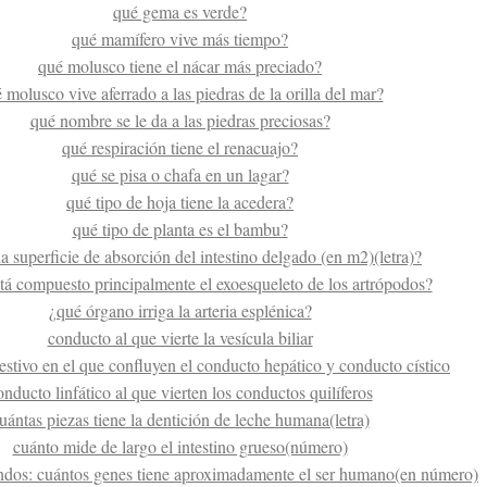
qué gema es verde?
qué mamífero vive más tiempo?
qué molusco tiene el nácar más preciado?
 molusco vive aferrado a las piedras de la orilla del mar?
qué nombre se le da a las piedras preciosas?
qué respiración tiene el renacuajo?
qué se pisa o chafa en un lagar?
qué tipo de hoja tiene la acedera?
qué tipo de planta es el bambu?
la superficie de absorción del intestino delgado (en m2)(letra)?
tá compuesto principalmente el exoesqueleto de los artrópodos?
¿qué órgano irriga la arteria esplénica?
conducto al que vierte la vesícula biliar
stivo en el que confluyen el conducto hepático y conducto cístico
onducto linfático al que vierten los conductos quilíferos
uántas piezas tiene la dentición de leche humana(letra)
cuánto mide de largo el intestino grueso(número)
dos: cuántos genes tiene aproximadamente el ser humano(en número)