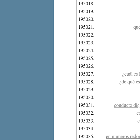
195018.
195019.
195020.
195021.
qué
195022.
195023.
195024.
195025.
195026.
195027.
¿cuál es 
195028.
¿de qué es
195029.
195030.
195031.
conducto dige
195032.
c
195033.
c
195034.
195035.
en números redon