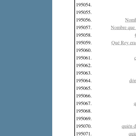
195054.
195055.
195056.
Nombr
195057.
Nombre que r
195058.
195059.
Qué Rey era
195060.
195061.
195062.
195063.
195064.
dón
195065.
195066.
195067.
q
195068.
195069.
195070.
quién d
195071.
qui