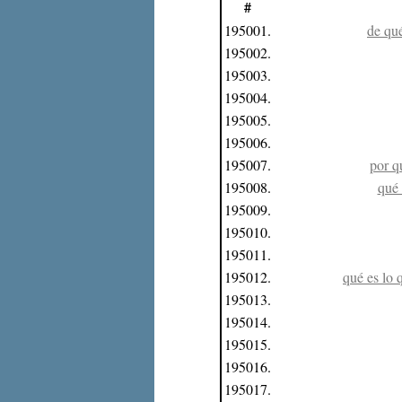
#
195001.
de qué
195002.
195003.
195004.
195005.
195006.
195007.
por q
195008.
qué 
195009.
195010.
195011.
195012.
qué es lo 
195013.
195014.
195015.
195016.
195017.