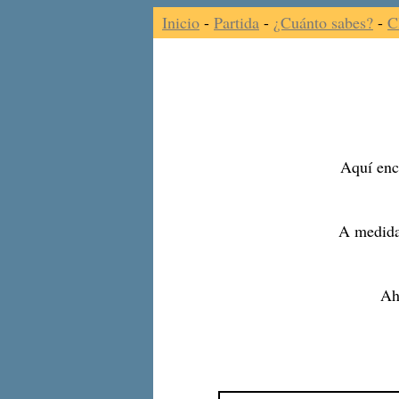
Inicio
-
Partida
-
¿Cuánto sabes?
-
C
Aquí enco
A medida
Ah