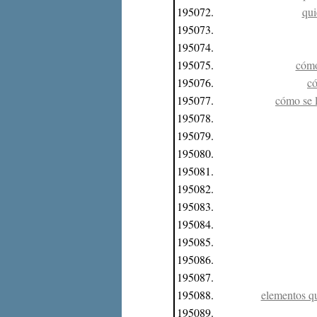
195072.
qui
195073.
195074.
195075.
cómo
195076.
có
195077.
cómo se l
195078.
195079.
195080.
195081.
195082.
195083.
195084.
195085.
195086.
195087.
195088.
elementos qu
195089.