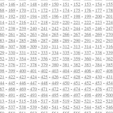
45
-
146
-
147
-
148
-
149
-
150
-
151
-
152
-
153
-
154
-
155
68
-
169
-
170
-
171
-
172
-
173
-
174
-
175
-
176
-
177
-
178
91
-
192
-
193
-
194
-
195
-
196
-
197
-
198
-
199
-
200
-
201
14
-
215
-
216
-
217
-
218
-
219
-
220
-
221
-
222
-
223
-
224
37
-
238
-
239
-
240
-
241
-
242
-
243
-
244
-
245
-
246
-
247
60
-
261
-
262
-
263
-
264
-
265
-
266
-
267
-
268
-
269
-
270
83
-
284
-
285
-
286
-
287
-
288
-
289
-
290
-
291
-
292
-
293
06
-
307
-
308
-
309
-
310
-
311
-
312
-
313
-
314
-
315
-
316
29
-
330
-
331
-
332
-
333
-
334
-
335
-
336
-
337
-
338
-
339
52
-
353
-
354
-
355
-
356
-
357
-
358
-
359
-
360
-
361
-
362
75
-
376
-
377
-
378
-
379
-
380
-
381
-
382
-
383
-
384
-
385
98
-
399
-
400
-
401
-
402
-
403
-
404
-
405
-
406
-
407
-
408
21
-
422
-
423
-
424
-
425
-
426
-
427
-
428
-
429
-
430
-
431
44
-
445
-
446
-
447
-
448
-
449
-
450
-
451
-
452
-
453
-
454
67
-
468
-
469
-
470
-
471
-
472
-
473
-
474
-
475
-
476
-
477
90
-
491
-
492
-
493
-
494
-
495
-
496
-
497
-
498
-
499
-
500
13
-
514
-
515
-
516
-
517
-
518
-
519
-
520
-
521
-
522
-
523
36
-
537
-
538
-
539
-
540
-
541
-
542
-
543
-
544
-
545
-
546
59
-
560
-
561
-
562
-
563
-
564
-
565
-
566
-
567
-
568
-
569