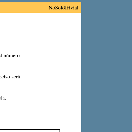
NoSoloTrivial
 el número
ciso será
sla
.