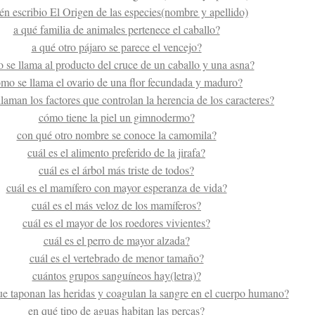
én escribio El Origen de las especies(nombre y apellido)
a qué familia de animales pertenece el caballo?
a qué otro pájaro se parece el vencejo?
 se llama al producto del cruce de un caballo y una asna?
mo se llama el ovario de una flor fecundada y maduro?
laman los factores que controlan la herencia de los caracteres?
cómo tiene la piel un gimnodermo?
con qué otro nombre se conoce la camomila?
cuál es el alimento preferido de la jirafa?
cuál es el árbol más triste de todos?
cuál es el mamífero con mayor esperanza de vida?
cuál es el más veloz de los mamíferos?
cuál es el mayor de los roedores vivientes?
cuál es el perro de mayor alzada?
cuál es el vertebrado de menor tamaño?
cuántos grupos sanguíneos hay(letra)?
e taponan las heridas y coagulan la sangre en el cuerpo humano?
en qué tipo de aguas habitan las percas?