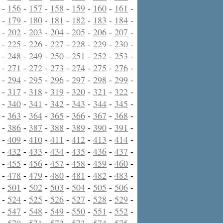
-
156
-
157
-
158
-
159
-
160
-
161
-
-
179
-
180
-
181
-
182
-
183
-
184
-
-
202
-
203
-
204
-
205
-
206
-
207
-
-
225
-
226
-
227
-
228
-
229
-
230
-
-
248
-
249
-
250
-
251
-
252
-
253
-
-
271
-
272
-
273
-
274
-
275
-
276
-
-
294
-
295
-
296
-
297
-
298
-
299
-
-
317
-
318
-
319
-
320
-
321
-
322
-
-
340
-
341
-
342
-
343
-
344
-
345
-
-
363
-
364
-
365
-
366
-
367
-
368
-
-
386
-
387
-
388
-
389
-
390
-
391
-
-
409
-
410
-
411
-
412
-
413
-
414
-
-
432
-
433
-
434
-
435
-
436
-
437
-
-
455
-
456
-
457
-
458
-
459
-
460
-
-
478
-
479
-
480
-
481
-
482
-
483
-
-
501
-
502
-
503
-
504
-
505
-
506
-
-
524
-
525
-
526
-
527
-
528
-
529
-
-
547
-
548
-
549
-
550
-
551
-
552
-
-
570
-
571
-
572
-
573
-
574
-
575
-