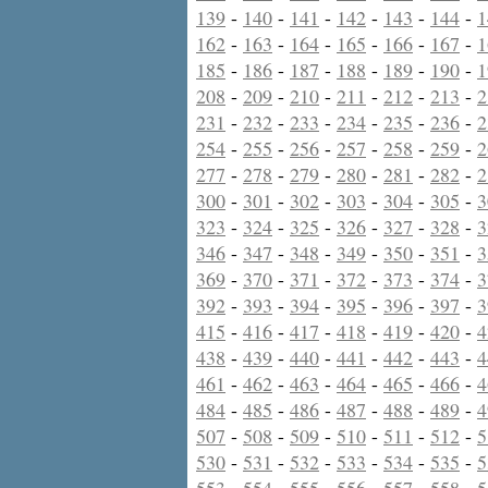
139
-
140
-
141
-
142
-
143
-
144
-
1
162
-
163
-
164
-
165
-
166
-
167
-
1
185
-
186
-
187
-
188
-
189
-
190
-
1
208
-
209
-
210
-
211
-
212
-
213
-
2
231
-
232
-
233
-
234
-
235
-
236
-
2
254
-
255
-
256
-
257
-
258
-
259
-
2
277
-
278
-
279
-
280
-
281
-
282
-
2
300
-
301
-
302
-
303
-
304
-
305
-
3
323
-
324
-
325
-
326
-
327
-
328
-
3
346
-
347
-
348
-
349
-
350
-
351
-
3
369
-
370
-
371
-
372
-
373
-
374
-
3
392
-
393
-
394
-
395
-
396
-
397
-
3
415
-
416
-
417
-
418
-
419
-
420
-
4
438
-
439
-
440
-
441
-
442
-
443
-
4
461
-
462
-
463
-
464
-
465
-
466
-
4
484
-
485
-
486
-
487
-
488
-
489
-
4
507
-
508
-
509
-
510
-
511
-
512
-
5
530
-
531
-
532
-
533
-
534
-
535
-
5
553
-
554
-
555
-
556
-
557
-
558
-
5