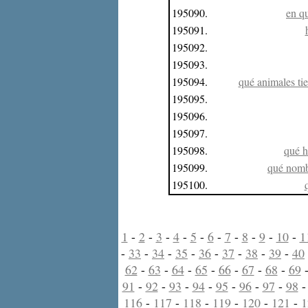
195090.
en qu
195091.
195092.
195093.
195094.
qué animales ti
195095.
195096.
195097.
195098.
qué h
195099.
qué nombr
195100.
1
-
2
-
3
-
4
-
5
-
6
-
7
-
8
-
9
-
10
-
1
-
33
-
34
-
35
-
36
-
37
-
38
-
39
-
40
62
-
63
-
64
-
65
-
66
-
67
-
68
-
69
91
-
92
-
93
-
94
-
95
-
96
-
97
-
98
116
-
117
-
118
-
119
-
120
-
121
-
1