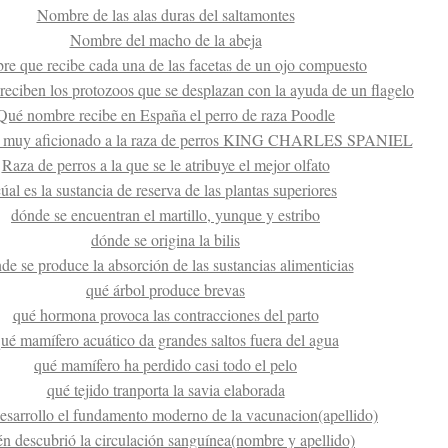
Nombre de las alas duras del saltamontes
Nombre del macho de la abeja
e que recibe cada una de las facetas de un ojo compuesto
eciben los protozoos que se desplazan con la ayuda de un flagelo
Qué nombre recibe en España el perro de raza Poodle
 muy aficionado a la raza de perros KING CHARLES SPANIEL
Raza de perros a la que se le atribuye el mejor olfato
cúal es la sustancia de reserva de las plantas superiores
dónde se encuentran el martillo, yunque y estribo
dónde se origina la bilis
de se produce la absorción de las sustancias alimenticias
qué árbol produce brevas
qué hormona provoca las contracciones del parto
ué mamífero acuático da grandes saltos fuera del agua
qué mamífero ha perdido casi todo el pelo
qué tejido tranporta la savia elaborada
esarrollo el fundamento moderno de la vacunacion(apellido)
én descubrió la circulación sanguínea(nombre y apellido)