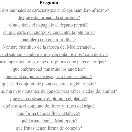
Pregunta
 dos animales es caracteristico el okapi,mamifero africano?
de qué está formada la atmósfera?
dónde tiene el papagallo el órgano prensil?
en qué parte del cuerpo se encuentra la pituitaria?
mamifero con cuatro rodillas?
Nombre científico de la mosca del Mediterraneo...
ué el salmon siendo marino, remonta los rios? para desovar
ave rapaz nocturna, tiene dos plumas que parecen orejas?
qué enfermedad transmite los anófeles?
qué es el conjunto de espigas o hierbas atadas?
qué es el conjunto de plantas de una región o país?
que miran los tratantes de ganado para saber la edad del animal?
qué es más pesado, el plomo o el platino?
qué forma el conjunto de flores y frutos del trigo?
qué forma tiene la flor del tabaco?
qué forma tiene la Madrepora?
qué frutas tienen forma de corazón?