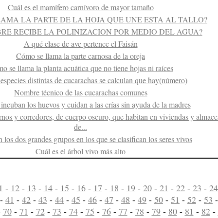
Cuál es el mamífero carnívoro de mayor tamaño
AMA LA PARTE DE LA HOJA QUE UNE ESTA AL TALLO?
RE RECIBE LA POLINIZACION POR MEDIO DEL AGUA?
A qué clase de ave pertence el Faisán
Cómo se llama la parte carnosa de la oreja
o se llama la planta acuática que no tiene hojas ni raíces
especies distintas de cucarachas se calculan que hay(número)
Nombre técnico de las cucarachas comunes
incuban los huevos y cuidan a las crías sin ayuda de la madres
rnos y corredores, de cuerpo oscuro, que habitan en viviendas y almac
de...
 los dos grandes grupos en los que se clasifican los seres vivos
Cuál es el árbol vivo más alto
1
-
12
-
13
-
14
-
15
-
16
-
17
-
18
-
19
-
20
-
21
-
22
-
23
-
24
-
41
-
42
-
43
-
44
-
45
-
46
-
47
-
48
-
49
-
50
-
51
-
52
-
53
-
70
-
71
-
72
-
73
-
74
-
75
-
76
-
77
-
78
-
79
-
80
-
81
-
82
-