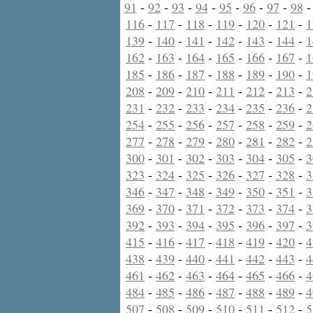
91
-
92
-
93
-
94
-
95
-
96
-
97
-
98
116
-
117
-
118
-
119
-
120
-
121
-
1
139
-
140
-
141
-
142
-
143
-
144
-
1
162
-
163
-
164
-
165
-
166
-
167
-
1
185
-
186
-
187
-
188
-
189
-
190
-
1
208
-
209
-
210
-
211
-
212
-
213
-
2
231
-
232
-
233
-
234
-
235
-
236
-
2
254
-
255
-
256
-
257
-
258
-
259
-
2
277
-
278
-
279
-
280
-
281
-
282
-
2
300
-
301
-
302
-
303
-
304
-
305
-
3
323
-
324
-
325
-
326
-
327
-
328
-
3
346
-
347
-
348
-
349
-
350
-
351
-
3
369
-
370
-
371
-
372
-
373
-
374
-
3
392
-
393
-
394
-
395
-
396
-
397
-
3
415
-
416
-
417
-
418
-
419
-
420
-
4
438
-
439
-
440
-
441
-
442
-
443
-
4
461
-
462
-
463
-
464
-
465
-
466
-
4
484
-
485
-
486
-
487
-
488
-
489
-
4
507
-
508
-
509
-
510
-
511
-
512
-
5