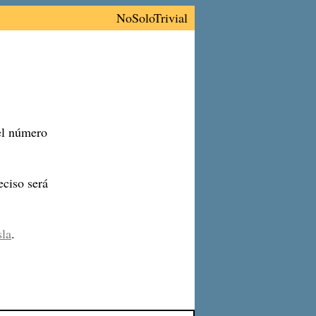
NoSoloTrivial
 el número
ciso será
sla
.