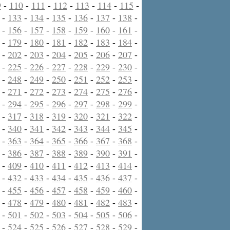
9
-
110
-
111
-
112
-
113
-
114
-
115
-
-
133
-
134
-
135
-
136
-
137
-
138
-
-
156
-
157
-
158
-
159
-
160
-
161
-
-
179
-
180
-
181
-
182
-
183
-
184
-
-
202
-
203
-
204
-
205
-
206
-
207
-
-
225
-
226
-
227
-
228
-
229
-
230
-
-
248
-
249
-
250
-
251
-
252
-
253
-
-
271
-
272
-
273
-
274
-
275
-
276
-
-
294
-
295
-
296
-
297
-
298
-
299
-
-
317
-
318
-
319
-
320
-
321
-
322
-
-
340
-
341
-
342
-
343
-
344
-
345
-
-
363
-
364
-
365
-
366
-
367
-
368
-
-
386
-
387
-
388
-
389
-
390
-
391
-
-
409
-
410
-
411
-
412
-
413
-
414
-
-
432
-
433
-
434
-
435
-
436
-
437
-
-
455
-
456
-
457
-
458
-
459
-
460
-
-
478
-
479
-
480
-
481
-
482
-
483
-
-
501
-
502
-
503
-
504
-
505
-
506
-
-
524
-
525
-
526
-
527
-
528
-
529
-