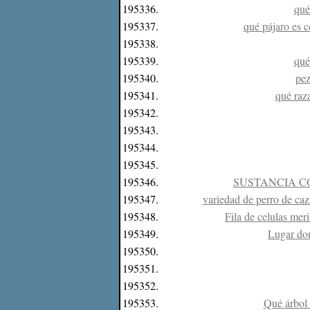
195336.
qué
195337.
qué pájaro es 
195338.
195339.
qué
195340.
pez
195341.
qué raz
195342.
195343.
195344.
195345.
195346.
SUSTANCIA C
195347.
variedad de perro de ca
195348.
Fila de celulas meri
195349.
Lugar don
195350.
195351.
195352.
195353.
Qué árbol 