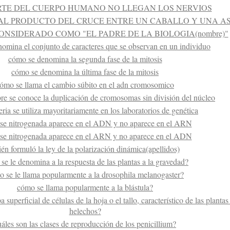
RTE DEL CUERPO HUMANO NO LLEGAN LOS NERVIOS
AL PRODUCTO DEL CRUCE ENTRE UN CABALLO Y UNA A
ONSIDERADO COMO "EL PADRE DE LA BIOLOGIA(nombre)"
omina el conjunto de caracteres que se observan en un individuo
cómo se denomina la segunda fase de la mitosis
cómo se denomina la última fase de la mitosis
ómo se llama el cambio súbito en el adn cromosomico
e se conoce la duplicación de cromosomas sin división del núcleo
eria se utiliza mayoritariamente en los laboratorios de genética
se nitrogenada aparece en el ADN y no aparece en el ARN
se nitrogenada aparece en el ARN y no aparece en el ADN
ién formuló la ley de la polarización dinámica(apellidos)
se le denomina a la respuesta de las plantas a la gravedad?
 se le llama popularmente a la drosophila melanogaster?
cómo se llama popularmente a la blástula?
superficial de células de la hoja o el tallo, característico de las plantas
helechos?
uáles son las clases de reproducción de los penicillium?