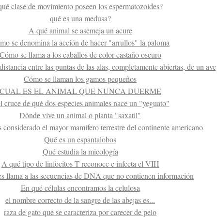
qué clase de movimiento poseen los espermatozoides?
qué es una medusa?
A qué animal se asemeja un acure
mo se denomina la acción de hacer "arrullos" la paloma
Cómo se llama a los caballos de color castaño oscuro
istancia entre las puntas de las alas, completamente abiertas, de un ave
Cómo se llaman los gamos pequeños
CUAL ES EL ANIMAL QUE NUNCA DUERME
l cruce de qué dos especies animales nace un "yeguato"
Dónde vive un animal o planta "saxatil"
 considerado el mayor mamífero terrestre del continente americano
Qué es un espantalobos
Qué estudia la micología
A qué tipo de linfocitos T reconoce e infecta el VIH
s llama a las secuencias de DNA que no contienen información
En qué células encontramos la celulosa
el nombre correcto de la sangre de las abejas es...
raza de gato que se caracteriza por carecer de pelo