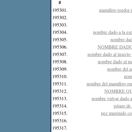
#
195301.
mamífero roedor 
195302.
195303.
195304.
nombre dado a la espe
195305.
nombre dado
195306.
NOMBRE DADO
195307.
nombre dado al insecto 
195308.
nombre dado al mam
195309.
nombre del a
195310.
nomb
195311.
nombre del mamífero rum
195312.
NOMBRE QU
195313.
nombre vulgar dado a 
195314.
pájaro de
195315.
pez murénido con
195316.
195317.