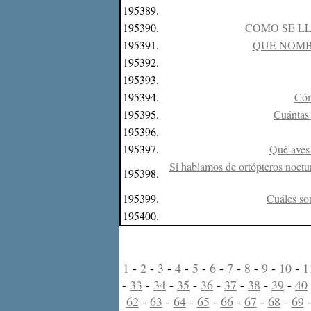
195389.
195390.
COMO SE LL
195391.
QUE NOMB
195392.
195393.
195394.
Cóm
195395.
Cuántas 
195396.
195397.
Qué aves 
Si hablamos de ortópteros noctu
195398.
195399.
Cuáles son
195400.
1
-
2
-
3
-
4
-
5
-
6
-
7
-
8
-
9
-
10
-
1
-
33
-
34
-
35
-
36
-
37
-
38
-
39
-
40
62
-
63
-
64
-
65
-
66
-
67
-
68
-
69