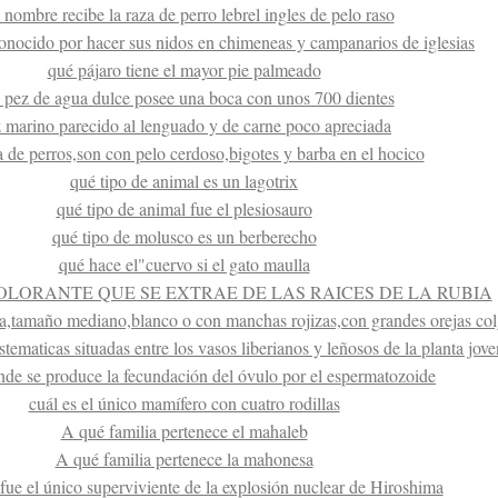
 nombre recibe la raza de perro lebrel ingles de pelo raso
conocido por hacer sus nidos en chimeneas y campanarios de iglesias
qué pájaro tiene el mayor pie palmeado
 pez de agua dulce posee una boca con unos 700 dientes
 marino parecido al lenguado y de carne poco apreciada
a de perros,son con pelo cerdoso,bigotes y barba en el hocico
qué tipo de animal es un lagotrix
qué tipo de animal fue el plesiosauro
qué tipo de molusco es un berberecho
qué hace el"cuervo si el gato maulla
OLORANTE QUE SE EXTRAE DE LAS RAICES DE LA RUBIA
za,tamaño mediano,blanco o con manchas rojizas,con grandes orejas col
stematicas situadas entre los vasos liberianos y leñosos de la planta jove
de se produce la fecundación del óvulo por el espermatozoide
cuál es el único mamífero con cuatro rodillas
A qué familia pertenece el mahaleb
A qué familia pertenece la mahonesa
fue el único superviviente de la explosión nuclear de Hiroshima