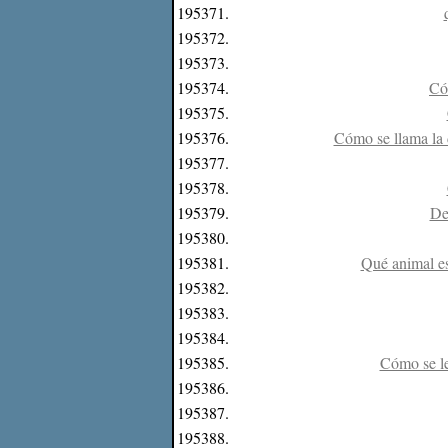
195371.
195372.
195373.
195374.
Có
195375.
195376.
Cómo se llama la d
195377.
195378.
195379.
De
195380.
195381.
Qué animal es
195382.
195383.
195384.
195385.
Cómo se le
195386.
195387.
195388.