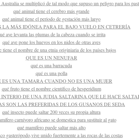
 Australia se multiplicó de tal modo que supuso un peligro para los pas
qué animal tiene el cerebro más grande
qué animal tiene el periodo de gestación más largo
S LA MÁS IDÓNEA PARA EL BAJO VUELO EN CETRERÍA
ué ave levanta las plumas de la cabeza cuando se irrita
qué ave pone los huevos en los nidos de otras aves
 tiene el nombre de una etnia originiaria de los países bajos
QUE ES UN NENUFAR
qué es una barracuda
qué es una polla
 ES UNA TAMARA CUANDO NO ES UNA MUJER
qué fruto tiene el nombre científico de hesperidium
 INTERIO DE UNA JUDIA SALTARINA QUE LE HACE SALTA
AS SON LAS PREFERIDAS DE LOS GUSANOS DE SEDA
qué insecto puede saltar 200 veces su propia altura
mífero carnívoro africano se domestica para sustituir al gato
qué mamífero puede saltar más alto
o gasterópodo,vive unido fuertemente a las rocas de las costas