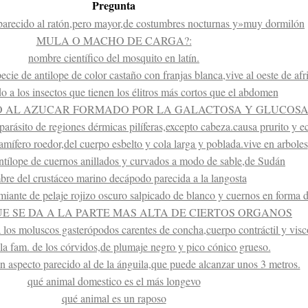
Pregunta
parecido al ratón,pero mayor,de costumbres nocturnas y»muy dormilón
MULA O MACHO DE CARGA?:
nombre científico del mosquito en latín.
cie de antilope de color castaño con franjas blanca,vive al oeste de afr
 a los insectos que tienen los élitros más cortos que el abdomen
 AL AZUCAR FORMADO POR LA GALACTOSA Y GLUCOS
parásito de regiones dérmicas pilíferas,excepto cabeza.causa prurito y 
ífero roedor,del cuerpo esbelto y cola larga y poblada.vive en arboles
ntílope de cuernos anillados y curvados a modo de sable,de Sudán
re del crustáceo marino decápodo parecida a la langosta
iante de pelaje rojizo oscuro salpicado de blanco y cuernos en forma d
E SE DA A LA PARTE MAS ALTA DE CIERTOS ORGANOS
los moluscos gasterópodos carentes de concha,cuerpo contráctil y vis
 la fam. de los córvidos,de plumaje negro y pico cónico grueso.
 aspecto parecido al de la ánguila,que puede alcanzar unos 3 metros.
qué animal domestico es el más longevo
qué animal es un raposo