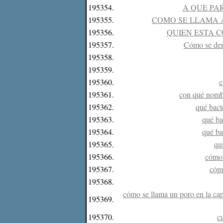
195354.
A QUE PA
195355.
COMO SE LLAMA 
195356.
QUIEN ESTA C
195357.
Cómo se den
195358.
195359.
195360.
c
195361.
con qué nombr
195362.
qué bact
195363.
qué ba
195364.
qué ba
195365.
qu
195366.
cómo 
195367.
cómo
195368.
cómo se llama un poro en la capa 
195369.
195370.
c