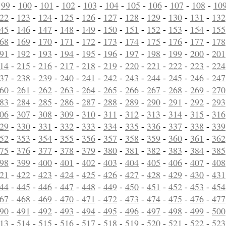
-
99
-
100
-
101
-
102
-
103
-
104
-
105
-
106
-
107
-
108
-
10
22
-
123
-
124
-
125
-
126
-
127
-
128
-
129
-
130
-
131
-
132
45
-
146
-
147
-
148
-
149
-
150
-
151
-
152
-
153
-
154
-
155
68
-
169
-
170
-
171
-
172
-
173
-
174
-
175
-
176
-
177
-
178
91
-
192
-
193
-
194
-
195
-
196
-
197
-
198
-
199
-
200
-
201
14
-
215
-
216
-
217
-
218
-
219
-
220
-
221
-
222
-
223
-
224
37
-
238
-
239
-
240
-
241
-
242
-
243
-
244
-
245
-
246
-
247
60
-
261
-
262
-
263
-
264
-
265
-
266
-
267
-
268
-
269
-
270
83
-
284
-
285
-
286
-
287
-
288
-
289
-
290
-
291
-
292
-
293
06
-
307
-
308
-
309
-
310
-
311
-
312
-
313
-
314
-
315
-
316
29
-
330
-
331
-
332
-
333
-
334
-
335
-
336
-
337
-
338
-
339
52
-
353
-
354
-
355
-
356
-
357
-
358
-
359
-
360
-
361
-
362
75
-
376
-
377
-
378
-
379
-
380
-
381
-
382
-
383
-
384
-
385
98
-
399
-
400
-
401
-
402
-
403
-
404
-
405
-
406
-
407
-
408
21
-
422
-
423
-
424
-
425
-
426
-
427
-
428
-
429
-
430
-
431
44
-
445
-
446
-
447
-
448
-
449
-
450
-
451
-
452
-
453
-
454
67
-
468
-
469
-
470
-
471
-
472
-
473
-
474
-
475
-
476
-
477
90
-
491
-
492
-
493
-
494
-
495
-
496
-
497
-
498
-
499
-
500
13
-
514
-
515
-
516
-
517
-
518
-
519
-
520
-
521
-
522
-
523