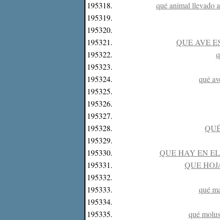
195318.
qué animal llevado a
195319.
195320.
195321.
QUE AVE E
195322.
q
195323.
195324.
qué ave
195325.
195326.
195327.
195328.
QUÉ
195329.
195330.
QUE HAY EN EL
195331.
QUE HOJ
195332.
195333.
qué ma
195334.
195335.
qué molusc