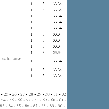
1
3
33.34
1
3
33.34
1
3
33.34
1
3
33.34
1
3
33.34
1
3
33.34
1
3
33.34
1
3
33.34
1
3
33.34
enes, hablamos
1
3
33.34
1
3
33.34
1
3
33.34
-
25
-
26
-
27
-
28
-
29
-
30
-
31
-
32
-
54
-
55
-
56
-
57
-
58
-
59
-
60
-
61
-
83
-
84
-
85
-
86
-
87
-
88
-
89
-
90
-