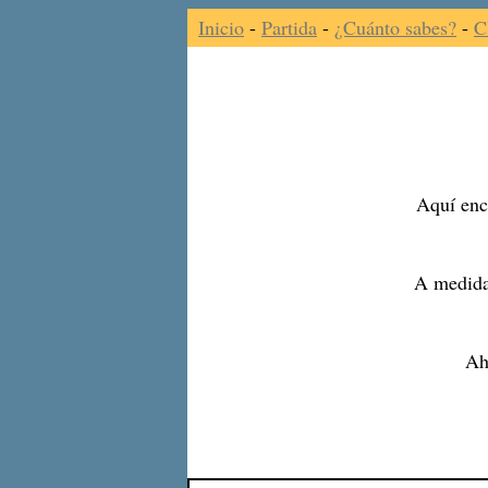
Inicio
-
Partida
-
¿Cuánto sabes?
-
C
Aquí enco
A medida
Ah