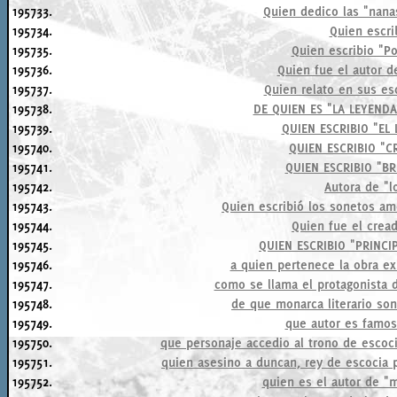
195733.
Quien dedico las "nanas
195734.
Quien escrib
195735.
Quien escribio "Po
195736.
Quien fue el autor d
195737.
Quien relato en sus esc
195738.
DE QUIEN ES "LA LEYEND
195739.
QUIEN ESCRIBIO "EL
195740.
QUIEN ESCRIBIO "
195741.
QUIEN ESCRIBIO "BR
195742.
Autora de "lo
195743.
Quien escribió los sonetos am
195744.
Quien fue el crea
195745.
QUIEN ESCRIBIO "PRINC
195746.
a quien pertenece la obra exi
195747.
como se llama el protagonista d
195748.
de que monarca literario son 
195749.
que autor es famos
195750.
que personaje accedio al trono de escocia
195751.
quien asesino a duncan, rey de escocia 
195752.
quien es el autor de "m