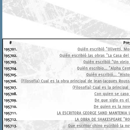
#
Pre
195701.
Quién escribió "Olivetti, M
195702.
Quién escribió las obras "La Casa de
195703.
Quién escribió "Un viejo
195704.
Quién escribio... "Alpha Cen
195705.
Quién escribió... "Histo
195706.
(Filosofia) Cual es la obra principal de Jean-Jacques Rou
195707.
(Filosofia) Cual es la princip
195708.
Con quien se caso
195709.
De que siglo es e
195710.
De quien es la no
195711.
LA ESCRITORA GEORGE SAND MANTENIA 
195712.
LA OBRA DE SHAKESPEARE "RO
195713.
Que escritor chino escribió la no