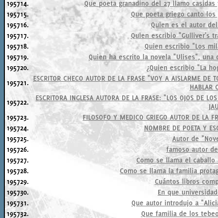
195714.
Que poeta granadino del 27 llamo casidas
195715.
Que poeta griego canto los
195716.
Quien es el autor de
195717.
Quien escribio "Gulliver's tr
195718.
Quien escribio "Los mi
195719.
Quien ha escrito la novela "Ulises", una 
195720.
¿Quien escribio "La ho
ESCRITOR CHECO AUTOR DE LA FRASE "VOY A AISLARME DE T
195721.
HABLAR 
ESCRITORA INGLESA AUTORA DE LA FRASE: "LOS OJOS DE LO
195722.
JA
195723.
FILOSOFO Y MEDICO GRIEGO AUTOR DE LA F
195724.
NOMBRE DE POETA Y ESC
195725.
Autor de "Nov
195726.
famoso autor de
195727.
Como se llama el caballo 
195728.
Como se llama la familia prota
195729.
Cuántos libros com
195730.
En que universida
195731.
Que autor introdujo a "Alici
195732.
Que familia de los tebe