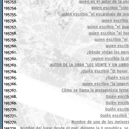
195753.
quien es el autor de la obr
195754.
quien escribio "cin
195755.
quien escribio "el escarabajo de or
195756.
quien escribio
195757.
quien escribio "el gua
195758.
quien escribio "el h
195759.
quien escribio "el 
195760.
quien escrib
195761.
¿Dónde vivían los per
195762.
¿quien escribio la t
195763.
AUTOR DE LA OBRA "LOS VEINTE Y UN LIBR
195764.
¿Quién escribió "El honor
195765.
¿Quién escri
195766.
quien escribio "la impor
195767.
Cómo se llama la protagonista feme
195768.
Quién escrib
195769.
Quién escri
195770.
Quién escrib
195771.
Quién escribió 
195772.
Nombre de uno de los mejores 
195773.
Nombre del lugar desde el que, durante la II republica, s