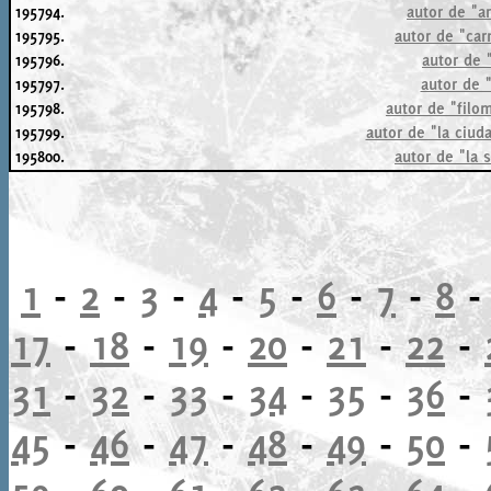
195794.
autor de "a
195795.
autor de "car
195796.
autor de 
195797.
autor de "
195798.
autor de "filo
195799.
autor de "la ciud
195800.
autor de "la 
1
-
2
-
3
-
4
-
5
-
6
-
7
-
8
17
-
18
-
19
-
20
-
21
-
22
-
31
-
32
-
33
-
34
-
35
-
36
-
45
-
46
-
47
-
48
-
49
-
50
-