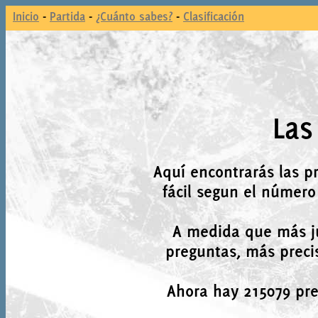
Inicio
-
Partida
-
¿Cuánto sabes?
-
Clasificación
Las
Aquí encontrarás las p
fácil segun el número
A medida que más j
preguntas, más precis
Ahora hay 215079 preg