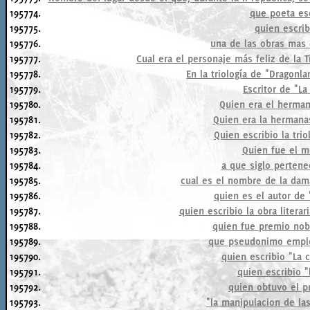
195774.
que poeta esc
195775.
quien escribi
195776.
una de las obras mas 
195777.
Cual era el personaje más feliz de la T
195778.
En la triología de "Dragonla
195779.
Escritor de "La
195780.
Quien era el herman
195781.
Quien era la hermanas
195782.
Quien escribio la trio
195783.
Quien fue el m
195784.
a que siglo pertene
195785.
cual es el nombre de la dam
195786.
quien es el autor de 
195787.
quien escribio la obra litera
195788.
quien fue premio nobe
195789.
que pseudonimo emple
195790.
quien escribio "La 
195791.
quien escribio "
195792.
quien obtuvo el p
195793.
"la manipulacion de la