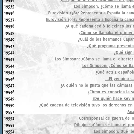
19535.
Los Simpson: ¿Cómo se llama e
19536.
Eurovisión 1985: Representa a España la canc
19537.
Eurovisión 1998: Representa a España la canci
19538.
¿A qué cadena cedió Telecinco los
19539.
¿Cómo se llamaba el primer
19540.
¿Cuál de los hermanos Capar
19541.
¿Qué programa presenta
19542.
¿Qué signi
19543.
Los Simpson: ¿Cómo se llama el director 
19544.
Los Simpson: ¿Cómo se lla
19545.
¿Qué actriz español
19546.
...El genuino 
19547.
¿A quién no le gusta que las cámaras 
19548.
¿Cómo es conocida la se
19549.
¿De quién hace Kevin
19550.
¿Qué cadena de televisión tuvo los derechos en 
19551.
Ana
19552.
Corresponsal de guerra de Te
19553.
Dibujos: ¿Cómo se llama el pro
19554.
Los Simpson: Qué ll