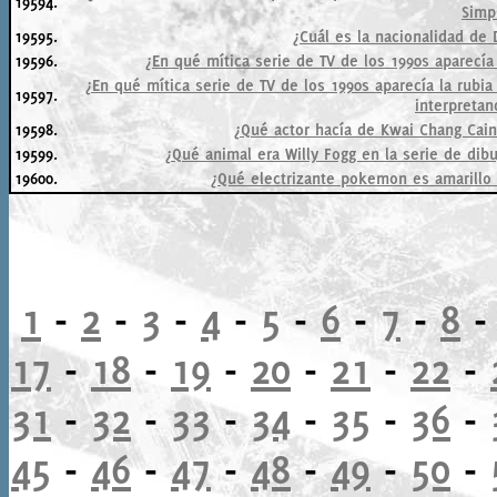
19594.
Simp
19595.
¿Cuál es la nacionalidad de 
19596.
¿En qué mítica serie de TV de los 1990s aparecía 
¿En qué mítica serie de TV de los 1990s aparecía la rubia 
19597.
interpreta
19598.
¿Qué actor hacía de Kwai Chang Cain
19599.
¿Qué animal era Willy Fogg en la serie de dib
19600.
¿Qué electrizante pokemon es amarillo 
1
-
2
-
3
-
4
-
5
-
6
-
7
-
8
17
-
18
-
19
-
20
-
21
-
22
-
31
-
32
-
33
-
34
-
35
-
36
-
45
-
46
-
47
-
48
-
49
-
50
-