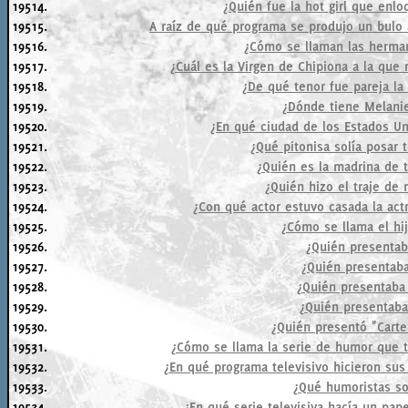
19514.
¿Quién fue la hot girl que enlo
19515.
A raíz de qué programa se produjo un bulo 
19516.
¿Cómo se llaman las herma
19517.
¿Cuál es la Virgen de Chipiona a la que 
19518.
¿De qué tenor fue pareja la 
19519.
¿Dónde tiene Melanie 
19520.
¿En qué ciudad de los Estados Uni
19521.
¿Qué pitonisa solía posar 
19522.
¿Quién es la madrina de 
19523.
¿Quién hizo el traje de 
19524.
¿Con qué actor estuvo casada la act
19525.
¿Cómo se llama el h
19526.
¿Quién presentab
19527.
¿Quién presentaba
19528.
¿Quién presentaba 
19529.
¿Quién presentab
19530.
¿Quién presentó "Carte
19531.
¿Cómo se llama la serie de humor que tr
19532.
¿En qué programa televisivo hicieron su
19533.
¿Qué humoristas so
19534.
¿En qué serie televisiva hacía un pape