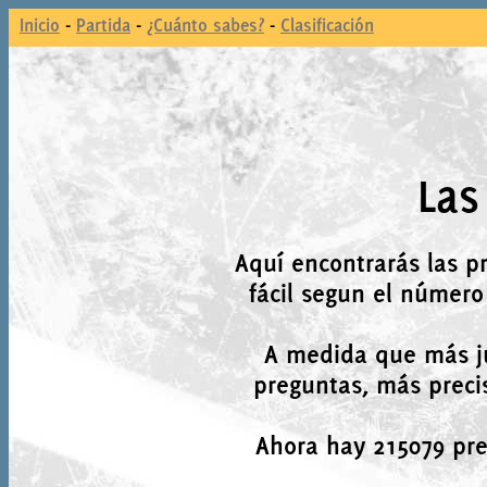
Inicio
-
Partida
-
¿Cuánto sabes?
-
Clasificación
Las
Aquí encontrarás las p
fácil segun el número
A medida que más j
preguntas, más precis
Ahora hay 215079 preg