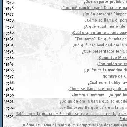
19575.
¿Qué deporte prohibió r
19576.
¿Con qué canción ganó Dana Internat
19577.
¿Quién presentó "Impacto
19578.
¿Cómo se llama el per
19579.
¿A qué edad murió (def
19580.
¿Cuál era, en torno al año 200
19581.
"Futurama": De qué trabajaba
19582.
¿De qué nacionalidad era la s
19583.
¿Qué presentador tenía a
19584.
¿Quién fue Miss
19585.
¿Con quién se ca
19586.
¿Quién es la madrina d
19587.
Nombre de Ca
19588.
¿Cuál es el hobby fav
19589.
¿Cómo se llamaba el mayordomo
19590.
Zimmm zummmm... ¿A qué hue
19591.
¿De quién era la barca que se quedó
19592.
Los Simpson: De qué país era la caj
Sabías que la prima de Fulanito se va a casar con el hijo
19593.
Zuta
¿Cómo se llama el ratón que siempre acaba descuartizan