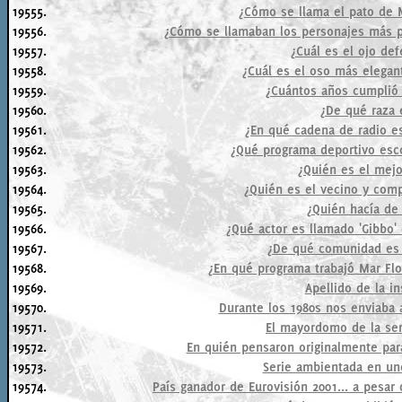
19555.
¿Cómo se llama el pato de
19556.
¿Cómo se llamaban los personajes más p
19557.
¿Cuál es el ojo de
19558.
¿Cuál es el oso más elegan
19559.
¿Cuántos años cumplió 
19560.
¿De qué raza e
19561.
¿En qué cadena de radio es
19562.
¿Qué programa deportivo esco
19563.
¿Quién es el mej
19564.
¿Quién es el vecino y com
19565.
¿Quién hacía de
19566.
¿Qué actor es llamado 'Gibbo'
19567.
¿De qué comunidad es 
19568.
¿En qué programa trabajó Mar Fl
19569.
Apellido de la in
19570.
Durante los 1980s nos enviaba
19571.
El mayordomo de la seri
19572.
En quién pensaron originalmente para
19573.
Serie ambientada en uno
19574.
País ganador de Eurovisión 2001... a pesar 