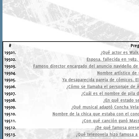
#
Pre
19501.
¿Qué actor es Walk
19502.
Esposa, fallecida en 1982,
19503.
Famoso director encargado del anuncio navideño de F
19504.
Nombre artístico de 
19505.
Ya desaparecida pareja de cómicos. El
19506.
¿Cómo se llamaba el personaje de Ál
19507.
¿Cuál es el nombre de pila 
19508.
¿En qué estado se
19509.
¿Qué musical adaptó Concha Velas
19510.
Nombre de la chica que estaba con el con
19511.
¿Con qué canción ganó Massi
19512.
¿De qué famosa presen
19513.
¿Qué telenovela hizo famosa a