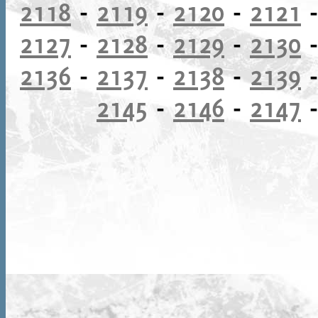
2118
-
2119
-
2120
-
2121
2127
-
2128
-
2129
-
2130
2136
-
2137
-
2138
-
2139
2145
-
2146
-
2147