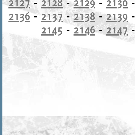
2127
-
2128
-
2129
-
2130
2136
-
2137
-
2138
-
2139
2145
-
2146
-
2147