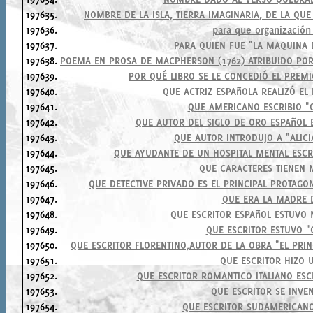
197635.
NOMBRE DE LA ISLA, TIERRA IMAGINARIA, DE LA Q
197636.
para que organización
197637.
PARA QUIEN FUE "LA MAQUINA 
197638.
POEMA EN PROSA DE MACPHERSON (1762) ATRIBUIDO POR 
197639.
POR QUÉ LIBRO SE LE CONCEDIÓ EL PREMI
197640.
QUE ACTRIZ ESPAñOLA REALIZÓ E
197641.
QUE AMERICANO ESCRIBIO "
197642.
QUE AUTOR DEL SIGLO DE ORO ESPAñOL
197643.
QUE AUTOR INTRODUJO A "ALICI
197644.
QUE AYUDANTE DE UN HOSPITAL MENTAL ESCR
197645.
QUE CARACTERES TIENEN
197646.
QUE DETECTIVE PRIVADO ES EL PRINCIPAL PROTAGO
197647.
QUE ERA LA MADRE 
197648.
QUE ESCRITOR ESPAñOL ESTUVO 
197649.
QUE ESCRITOR ESTUVO 
197650.
QUE ESCRITOR FLORENTINO,AUTOR DE LA OBRA "EL PRI
197651.
QUE ESCRITOR HIZO U
197652.
QUE ESCRITOR ROMANTICO ITALIANO ESC
197653.
QUE ESCRITOR SE INVE
197654.
QUE ESCRITOR SUDAMERICANO