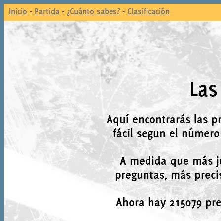
Inicio
-
Partida
-
¿Cuánto sabes?
-
Clasificación
Las
Aquí encontrarás las p
fácil segun el número
A medida que más j
preguntas, más precis
Ahora hay 215079 preg