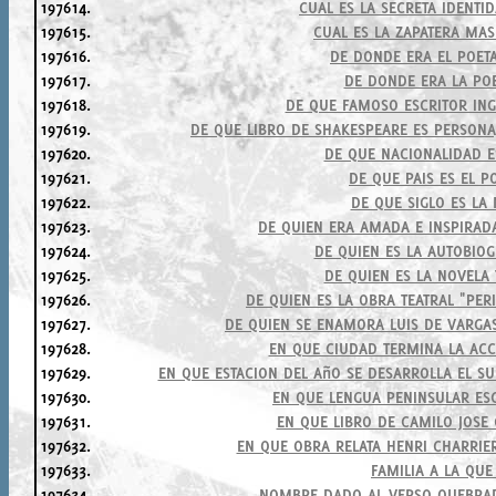
197614.
CUAL ES LA SECRETA IDENTI
197615.
CUAL ES LA ZAPATERA MA
197616.
DE DONDE ERA EL POET
197617.
DE DONDE ERA LA POE
197618.
DE QUE FAMOSO ESCRITOR IN
197619.
DE QUE LIBRO DE SHAKESPEARE ES PERSONA
197620.
DE QUE NACIONALIDAD E
197621.
DE QUE PAIS ES EL P
197622.
DE QUE SIGLO ES LA
197623.
DE QUIEN ERA AMADA E INSPIRAD
197624.
DE QUIEN ES LA AUTOBIOGR
197625.
DE QUIEN ES LA NOVELA
197626.
DE QUIEN ES LA OBRA TEATRAL "PE
197627.
DE QUIEN SE ENAMORA LUIS DE VARGA
197628.
EN QUE CIUDAD TERMINA LA ACC
197629.
EN QUE ESTACION DEL AñO SE DESARROLLA EL 
197630.
EN QUE LENGUA PENINSULAR ESC
197631.
EN QUE LIBRO DE CAMILO JOSE
197632.
EN QUE OBRA RELATA HENRI CHARRIER
197633.
FAMILIA A LA QUE
197634.
NOMBRE DADO AL VERSO QUEBRAD