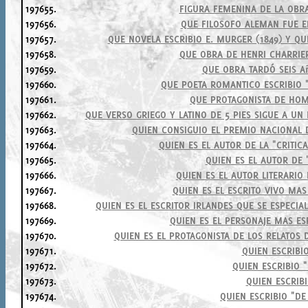
197655.
FIGURA FEMENINA DE LA OBR
197656.
QUE FILOSOFO ALEMAN FUE E
197657.
QUE NOVELA ESCRIBIO E. MURGER (1849) Y QU
197658.
QUE OBRA DE HENRI CHARRIE
197659.
QUE OBRA TARDÓ SEIS A
197660.
QUE POETA ROMANTICO ESCRIBIO 
197661.
QUE PROTAGONISTA DE HOM
197662.
QUE VERSO GRIEGO Y LATINO DE 5 PIES SIGUE A U
197663.
QUIEN CONSIGUIO EL PREMIO NACIONAL 
197664.
QUIEN ES EL AUTOR DE LA "CRITIC
197665.
QUIEN ES EL AUTOR DE 
197666.
QUIEN ES EL AUTOR LITERARIO
197667.
QUIEN ES EL ESCRITO VIVO MAS
197668.
QUIEN ES EL ESCRITOR IRLANDES QUE SE ESPECIA
197669.
QUIEN ES EL PERSONAJE MAS E
197670.
QUIEN ES EL PROTAGONISTA DE LOS RELATOS 
197671.
QUIEN ESCRIBI
197672.
QUIEN ESCRIBIO "
197673.
QUIEN ESCRIB
197674.
QUIEN ESCRIBIO "DE