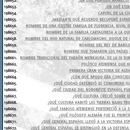
198652.
¿EN QUÉ PERÍODO APARECIÓ
198653.
¿EN QUÉ EST
198654.
CAPITAL DE LA CI
198655.
¿MEDIANTE QUÉ ACUERDO RECUPERÓ ESPAñ
198656.
NOMBRE DE UNA ILUSTRE FAMILIA DE FLORENCIA, RIVAL 
198657.
NOMBRE DE LA FAMILIA CARTAGINESA A LA QU
198658.
NOMBRE DEL HIJO NATURAL DE CARLOMAGNO. DUQUE DE CA
198659.
NOMBRE DEL REY DE BABIL
198660.
NOMBRE QUE TOMARON LOS PAÍSES B
198661.
NOMBRE TRADICIONAL DEL FARAÓN MENKAURA, DE LA IV DIN
198662.
POLÍTICO ATENIENSE QUE 
198663.
PRIMERA GRAN VICTORIA DE ALE
198664.
¿CON QUÉ APODO ERA CONOCIDO
198665.
¿QUÉ CIUDAD DEFENDIÓ EL COMUNERO JU
198666.
¿QUÉ CIUDAD DEL NORORESTE ESPAñOL F
198667.
¿QUÉ CULTURA CRECIÓ SOBRE EL
198668.
¿QUÉ CULTURA HABITÓ LAS TIERRAS BAJAS TR
198669.
¿QUÉ FAMOSO ATENIENSE PERTENECIÓ A LA F
198670.
¿QUÉ FILÓSOFO ALEMÁN FUE EL PRINCI
198671.
¿QUÉ GENERAL ESPAñOL LLEVÓ A LA VICTORIA ESP
198672.
¿QUÉ GENERAL ESPAñOL SE DISTINGUIÓ EN LA DEFENSA