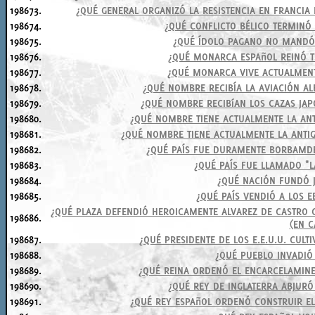
198673.
¿QUÉ GENERAL ORGANIZÓ LA RESISTENCIA EN FRANCIA
198674.
¿QUÉ CONFLICTO BÉLICO TERMINÓ
198675.
¿QUÉ ÍDOLO PAGANO NO MANDÓ
198676.
¿QUÉ MONARCA ESPAñOL REINÓ T
198677.
¿QUÉ MONARCA VIVE ACTUALMENT
198678.
¿QUÉ NOMBRE RECIBÍA LA AVIACIÓN A
198679.
¿QUÉ NOMBRE RECIBíAN LOS CAZAS JAP
198680.
¿QUÉ NOMBRE TIENE ACTUALMENTE LA AN
198681.
¿QUÉ NOMBRE TIENE ACTUALMENTE LA ANTI
198682.
¿QUÉ PAÍS FUE DURAMENTE BORBAMD
198683.
¿QUÉ PAÍS FUE LLAMADO "
198684.
¿QUÉ NACIÓN FUNDÓ J
198685.
¿QUÉ PAÍS VENDIÓ A LOS 
¿QUÉ PLAZA DEFENDIÓ HEROICAMENTE ALVAREZ DE CASTRO 
198686.
(EN C
198687.
¿QUÉ PRESIDENTE DE LOS E.E.U.U. CUL
198688.
¿QUÉ PUEBLO INVADIÓ 
198689.
¿QUÉ REINA ORDENÓ EL ENCARCELAMINE
198690.
¿QUÉ REY DE INGLATERRA ABJURÓ 
198691.
¿QUÉ REY ESPAñOL ORDENÓ CONSTRUIR EL