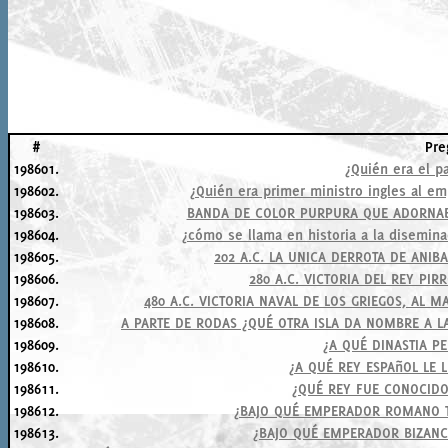
#
Pre
198601.
¿Quién era el p
198602.
¿Quién era primer ministro ingles al emp
198603.
BANDA DE COLOR PURPURA QUE ADORNAB
198604.
¿cómo se llama en historia a la disemina
198605.
202 A.C. LA UNICA DERROTA DE ANIB
198606.
280 A.C. VICTORIA DEL REY PI
198607.
480 A.C. VICTORIA NAVAL DE LOS GRIEGOS, AL 
198608.
A PARTE DE RODAS ¿QUÉ OTRA ISLA DA NOMBRE A L
198609.
¿A QUÉ DINASTIA P
198610.
¿A QUÉ REY ESPAñOL LE 
198611.
¿QUÉ REY FUE CONOCIDO
198612.
¿BAJO QUÉ EMPERADOR ROMANO 
198613.
¿BAJO QUÉ EMPERADOR BIZAN