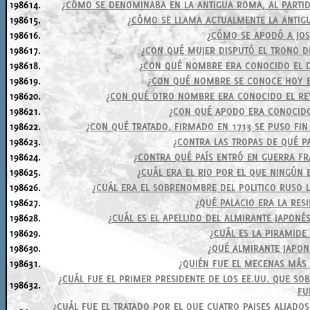
198614.
¿CÓMO SE DENOMINABA EN LA ANTIGUA ROMA, AL PARTI
198615.
¿CÓMO SE LLAMA ACTUALMENTE LA ANTIG
198616.
¿CÓMO SE APODÓ A JOS
198617.
¿CON QUÉ MUJER DISPUTÓ EL TRONO DE 
198618.
¿CON QUÉ NOMBRE ERA CONOCIDO EL D
198619.
¿CON QUÉ NOMBRE SE CONOCE HOY EN
198620.
¿CON QUÉ OTRO NOMBRE ERA CONOCIDO EL RE
198621.
¿CON QUÉ APODO ERA CONOCIDO
198622.
¿CON QUÉ TRATADO, FIRMADO EN 1713 SE PUSO FIN
198623.
¿CONTRA LAS TROPAS DE QUÉ P
198624.
¿CONTRA QUÉ PAÍS ENTRÓ EN GUERRA FR
198625.
¿CUÁL ERA EL RIO POR EL QUE NINGÚN
198626.
¿CUÁL ERA EL SOBRENOMBRE DEL POLITICO RUSO L
198627.
¿QUÉ PALACIO ERA LA RES
198628.
¿CUÁL ES EL APELLIDO DEL ALMIRANTE JAPON
198629.
¿CUÁL ES LA PIRAMIDE
198630.
¿QUÉ ALMIRANTE JAPON
198631.
¿QUIÉN FUE EL MECENAS MÁS 
¿CUÁL FUE EL PRIMER PRESIDENTE DE LOS EE.UU. QUE S
198632.
FU
¿CUÁL FUE EL TRATADO POR EL QUE CUATRO PAISES ALIADO