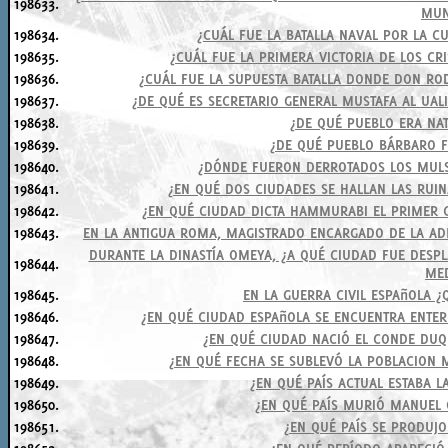
198633.
MUN
198634.
¿CUÁL FUE LA BATALLA NAVAL POR LA 
198635.
¿CUÁL FUE LA PRIMERA VICTORIA DE LOS C
198636.
¿CUÁL FUE LA SUPUESTA BATALLA DONDE DON RO
198637.
¿DE QUÉ ES SECRETARIO GENERAL MUSTAFA AL UA
198638.
¿DE QUÉ PUEBLO ERA NA
198639.
¿DE QUÉ PUEBLO BÁRBARO F
198640.
¿DÓNDE FUERON DERROTADOS LOS MUL
198641.
¿EN QUÉ DOS CIUDADES SE HALLAN LAS RUIN
198642.
¿EN QUÉ CIUDAD DICTA HAMMURABI EL PRIMER C
198643.
EN LA ANTIGUA ROMA, MAGISTRADO ENCARGADO DE LA ADM
DURANTE LA DINASTÍA OMEYA, ¿A QUÉ CIUDAD FUE DESPL
198644.
ME
198645.
EN LA GUERRA CIVIL ESPAñOLA ¿
198646.
¿EN QUÉ CIUDAD ESPAñOLA SE ENCUENTRA ENTER
198647.
¿EN QUÉ CIUDAD NACIÓ EL CONDE DUQU
198648.
¿EN QUÉ FECHA SE SUBLEVÓ LA POBLACION 
198649.
¿EN QUÉ PAÍS ACTUAL ESTABA 
198650.
¿EN QUÉ PAÍS MURIÓ MANUEL 
198651.
¿EN QUÉ PAÍS SE PRODUJ