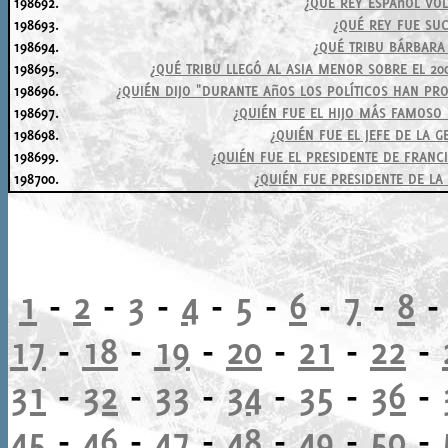
198692.
¿QUÉ REY ESPAñOL VOLV
198693.
¿QUÉ REY FUE SUC
198694.
¿QUÉ TRIBU BÁRBARA 
198695.
¿QUÉ TRIBU LLEGÓ AL ASIA MENOR SOBRE EL 20
198696.
¿QUIÉN DIJO "DURANTE AñOS LOS POLÍTICOS HAN PR
198697.
¿QUIÉN FUE EL HIJO MÁS FAMOSO
198698.
¿QUIÉN FUE EL JEFE DE LA 
198699.
¿QUIÉN FUE EL PRESIDENTE DE FRANC
198700.
¿QUIÉN FUE PRESIDENTE DE LA 
1
-
2
-
3
-
4
-
5
-
6
-
7
-
8
17
-
18
-
19
-
20
-
21
-
22
-
31
-
32
-
33
-
34
-
35
-
36
-
45
-
46
-
47
-
48
-
49
-
50
-