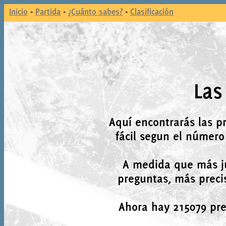
Inicio
-
Partida
-
¿Cuánto sabes?
-
Clasificación
Las
Aquí encontrarás las p
fácil segun el número
A medida que más j
preguntas, más precis
Ahora hay 215079 preg