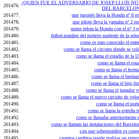
¿QUIEN FUE EL ADVERSARIO DE JOSEP LLUÍS N
201476.
DEL BARCELON
201477.
que japonés lleva la Honda nº 8 e
201478.
que piloto lleva la yamaha nº 2 e
201479.
quien pilota la Honda con el nº 3 
201480.
futbol-nombre del portero suplente de la se
201481.
como es mas conocido el entr
201482.
como se llama el circuito donde se ce
201483.
como se llama el estadio de la
201484.
como se llama el esta
201485.
como se llama el herma
201486.
como se llama el herma
201487.
como se llama el hijo fu
201488.
como se llama el jugador y
201489.
como se llama el nuevo circuito de vel
201490.
como se llama el port
201491.
como se llama la estrella 
201492.
como se llamaba anteriormente e
201493.
como se llaman las instalaciones del Barcel
201494.
con que sobrenombre es conoc
201495.
cuantos cambios puede realizar un entre