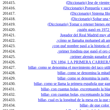
201415.
(Diccionario) Irse de vientr
201416.
(Diccionario) Porquería y suc
201417.
(Diccionario) Sistema filo
201418.
(Diccionario) Soltar una 
201419.
(Diccionario) Tomar o retener bienes aj
201420.
¿quién ganó en 1972 
201421.
Jugador del Real Madrid muy af
201422.
¿cómo se llamaba mohamed ali ant
201423.
¿con qué nombre pasó a la historia el 
201424.
¿primer fondista que ganó el oro 
201425.
¿primer alemán ganador de
201426.
EN 1894, LA PRIMERA CARRER
201427.
billar- como se denomina el movimiento del taco utili
201428.
billar- como se denomina la mitad 
201429.
billar- como se denomina la parte 
201430.
billar- como se llama la primera española que g
201431.
billar- con cuantas bolas, exceptuando la bla
201432.
billar- con cuantas bolas, exceptuando la bla
201433.
billar- cual es la longitud de la mesa en la qu
201434.
billar- de que color 