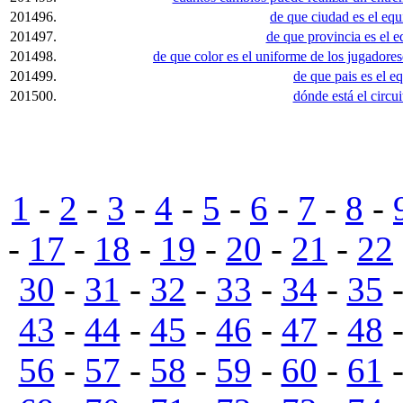
201496.
de que ciudad es el equ
201497.
de que provincia es el e
201498.
de que color es el uniforme de los jugador
201499.
de que pais es el e
201500.
dónde está el circu
1
-
2
-
3
-
4
-
5
-
6
-
7
-
8
-
-
17
-
18
-
19
-
20
-
21
-
22
30
-
31
-
32
-
33
-
34
-
35
43
-
44
-
45
-
46
-
47
-
48
56
-
57
-
58
-
59
-
60
-
61