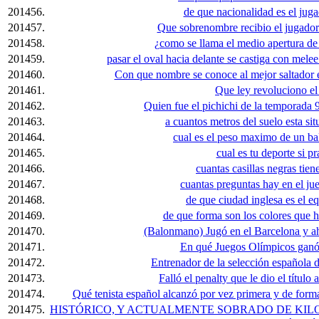
201456.
de que nacionalidad es el jug
201457.
Que sobrenombre recibio el jugador
201458.
¿como se llama el medio apertura de 
201459.
pasar el oval hacia delante se castiga con mele
201460.
Con que nombre se conoce al mejor saltador e
201461.
Que ley revoluciono el
201462.
Quien fue el pichichi de la temporada 9
201463.
a cuantos metros del suelo esta si
201464.
cual es el peso maximo de un ba
201465.
cual es tu deporte si pr
201466.
cuantas casillas negras tien
201467.
cuantas preguntas hay en el jue
201468.
de que ciudad inglesa es el e
201469.
de que forma son los colores que h
201470.
(Balonmano) Jugó en el Barcelona y ah
201471.
En qué Juegos Olímpicos ganó 
201472.
Entrenador de la selección española 
201473.
Falló el penalty que le dio el títul
201474.
Qué tenista español alcanzó por vez primera y de forma
201475.
HISTÓRICO, Y ACTUALMENTE SOBRADO DE KILO