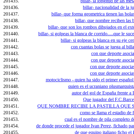
201435.
billar- la longitud de las mes
201436.
billar- nacionalidad de la 
201437.
billar- que forma geometrica tienen las bolas
201438.
billar- que nombre reciben las 
201439.
billar- que son los rombos dibujados en el ext
201440.
billar- si golpeas la blanca de corrido.....que le su
201441.
billar- si golpeas la blanca en su eje cen
201442.
con cuantas bolas se juega al bill
201443.
con que deporte asociar
201444.
con que deporte asocia
201445.
con que deporte asocia
201446.
con que deporte asocia
201447.
motociclismo - quien ha sido el primer españo
201448.
quien es el ucraniano plusmarquist
201449.
autor del gol de España frente a
201450.
Que jugador del F.C.Barce
201451.
QUE NOMBRE RECIBE LA PASTILLA QUE 
201452.
como se llama el estadio de 
201453.
cual es el nombre de pila completo d
201454.
de donde procede el jugador Ivan Perez, fichado par
201455.
de que equipo italiano ficho e