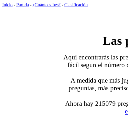
Inicio
-
Partida
-
¿Cuánto sabes?
-
Clasificación
Las 
Aquí encontrarás las pre
fácil segun el número 
A medida que más jug
preguntas, más preciso
Ahora hay 215079 pregu
e