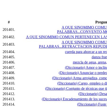
#
Pregun
A QUE SINOMIMO COMU
201401.
PALABRAS...CONVENTO,M
201402.
A QUE SINOMIMO COMUN PERTENECEN LAS
A QUE SINOMIMO COMU
201403.
PALABRAS...RETRACTACION,REPUD
201404.
cuerda para ahorcar a un reo
201405.
danza fra
201406.
mezcla de agua, arena
201407.
(Diccionario) Amor o inclin
201408.
(Diccionario) Anunciar o predeci
201409.
(Diccionario) Arma arrojadiza, com
201410.
(Diccionario) Cargo, empleo o di
201411.
(Diccionario) Conjunto de técnicas que t
201412.
(Diccionario) Desa
201413.
(Diccionario) Encadenamiento de los suces
201414.
(Diccionario) Fuste