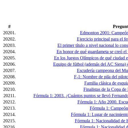
#
Pregun
20201.
Edmonton 2001: Campeón 
20202.
Ejercicio principal para el f
20203.
El primer título a nivel nacional lo con
20204.
En honor de qué guardameta se creó el 
20205.
En los Juegos Olímpicos de qué ciudad 
20206.
Equipo de fútbol (además del AC Siena) c
20207.
Escudería campeona del Mun
20208.
F-1: Nombre de pila del pilo
20209.
Familia clásica de esqu
20210.
Finalistas de la Copa d
20211.
Fórmula 1: 2003. ¿Cuántos puntos se llevó Fernand
20212.
Fórmula 1: Año 2000. Escud
20213.
Fórmula 1: Campeón 
20214.
Fórmula 1: Lugar de nacimiento
20215.
Fórmula 1: Nacionalidad de 
20216.
Fórmula 1: Nacionalidad 