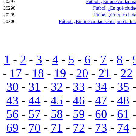
20297.
Fútbol: ¿En qué ciudad n
20298.
Fútbol: ¿En qué ciuda
20299.
Fútbol: ¿En qué ciuda
20300.
Fútbol: ¿En qué ciudad se disputó la fi
1
-
2
-
3
-
4
-
5
-
6
-
7
-
8
-
-
17
-
18
-
19
-
20
-
21
-
22
30
-
31
-
32
-
33
-
34
-
35
43
-
44
-
45
-
46
-
47
-
48
56
-
57
-
58
-
59
-
60
-
61
69
-
70
-
71
-
72
-
73
-
74