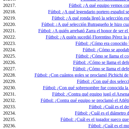
20217.
Fútbol: ¿A qué equipo vemos co
20218.
Fútbol: ¿A qué legendario portero español s
20219.
Fútbol: ¿A qué ronda llegó la selección es
20220.
Fútbol: ¿A qué selección Butragueño le hizo cu
20221.
Fútbol: ¿A quién arrebató Zarra el honor de ser e
20222.
Fútbol: ¿A quién sucedió Florentino Pérez la 
20223.
Fútbol: ¿Cómo era conocido 
20224.
Fútbol: ¿Cómo se apodab
20225.
Fútbol: ¿Cómo se llama el c
20226.
Fútbol: ¿Cómo se llama el defe
20227.
Fútbol: ¿Cómo se llama el de
20228.
Fútbol: ¿Con cuántos goles se proclamó Pichichi de
20229.
Fútbol: ¿Con qué dos selecc
20230.
Fútbol: ¿Con qué sobrenombre fue conocida la 
20231.
Fútbol: ¿Contra qué equipo jugó el Arsen
20232.
Fútbol: ¿Contra qué equipo se proclamó el Atlé
20233.
Fútbol: ¿Cuál es el d
20234.
Fútbol: ¿Cuál es el diámetro d
20235.
Fútbol: ¿Cuál es el jugador sueco que
20236.
Fútbol: ¿Cuál es el m