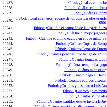
20237.
Fútbol: ¿Cuál es el nombr
20238.
Fútbol: ¿Cuál es el nombre
20239.
Fútbol: ¿Cuál es el nom
Fútbol: ¿Cuál es el tercer equipo de los considerados grand
20240.
1990?
20241.
Fútbol: ¿Cuál fue el campeón de la liga de Suiz
20242.
Fútbol: ¿Cuál fue el mejor jugador
20243.
Fútbol: ¿Cuál fue el último equipo en el que militó Sa
20244.
Fútbol: ¿Cuántas Copas de Europ
20245.
Fútbol: ¿Cuántas Copas de Europ
20246.
Fútbol: ¿Cuántas jornadas tuvo la liga de 1ª D
20247.
Fútbol: ¿Cuántas jornadas tuvo 
20248.
Fútbol: ¿Cuántas temporadas jugó
20249.
Fútbol: ¿Cuánto mide el larg
20250.
Fútbol: ¿Cuánto pagó el Barça 
20251.
Fútbol: ¿Cuántos equipos disputar
20252.
Fútbol: ¿Cuántos goles marcó Luis Ar
20253.
Fútbol: ¿Cuántos goles metió
20254.
Fútbol: ¿Cuántos Mundiale
20255.
Fútbol: ¿Cuántos partidos estuvo invicta la Ju
20256.
Fútbol: ¿Cuántos partidos se disputaron en la 1