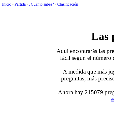
Inicio
-
Partida
-
¿Cuánto sabes?
-
Clasificación
Las 
Aquí encontrarás las pre
fácil segun el número 
A medida que más jug
preguntas, más preciso
Ahora hay 215079 pregu
e