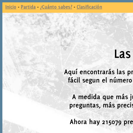
Inicio
-
Partida
-
¿Cuánto sabes?
-
Clasificación
Las
Aquí encontrarás las p
fácil segun el número
A medida que más j
preguntas, más precis
Ahora hay 215079 preg