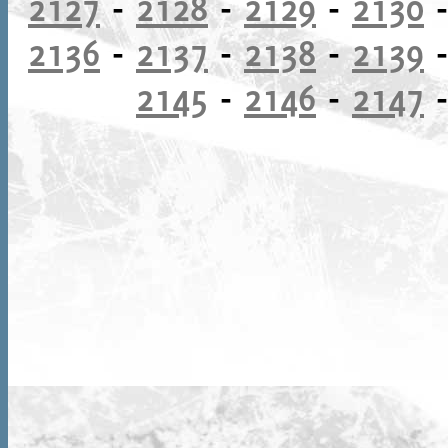
2127
-
2128
-
2129
-
2130
2136
-
2137
-
2138
-
2139
2145
-
2146
-
2147