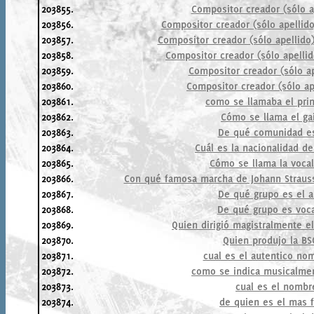
203855.
Compositor creador (sólo a
203856.
Compositor creador (sólo apellido
203857.
Compositor creador (sólo apellido
203858.
Compositor creador (sólo apelli
203859.
Compositor creador (sólo ap
203860.
Compositor creador (sólo ap
203861.
como se llamaba el prim
203862.
Cómo se llama el gai
203863.
De qué comunidad es
203864.
Cuál es la nacionalidad d
203865.
Cómo se llama la vocal
203866.
Con qué famosa marcha de Johann Strauss 
203867.
De qué grupo es el a
203868.
De qué grupo es vocal
203869.
Quien dirigió magistralmente e
203870.
Quien produjo la BS
203871.
cual es el autentico no
203872.
como se indica musicalmen
203873.
cual es el nombr
203874.
de quien es el mas 