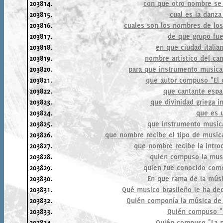
203814.
con que otro nombre se 
203815.
cual es la danza
203816.
cuales son los nombres de lo
203817.
de que grupo fue 
203818.
en que ciudad italian
203819.
nombre artistico del ca
203820.
para que instrumento music
203821.
que autor compuso "El 
203822.
que cantante espa
203823.
que divinidad griega in
203824.
que es 
203825.
que instrumento musica
203826.
que nombre recibe el tipo de music
203827.
que nombre recibe la intro
203828.
quien compuso la musi
203829.
quien fue conocido como 
203830.
En que rama de la músi
203831.
Qué musico brasileño le ha ded
203832.
Quién componía la música de l
203833.
Quién compuso "E
203834.
Quién compuso "La p