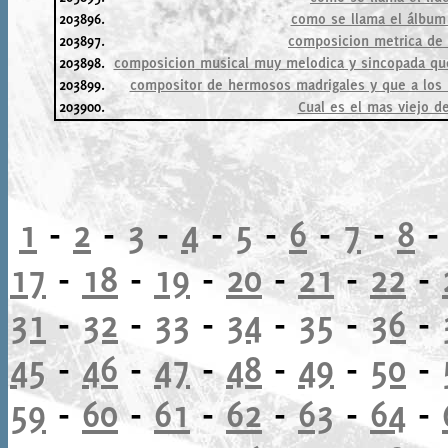
203896.
como se llama el álbum 
203897.
composicion metrica de 
203898.
composicion musical muy melodica y sincopada que
203899.
compositor de hermosos madrigales y que a los 1
203900.
Cual es el mas viejo 
1
-
2
-
3
-
4
-
5
-
6
-
7
-
8
17
-
18
-
19
-
20
-
21
-
22
-
31
-
32
-
33
-
34
-
35
-
36
-
45
-
46
-
47
-
48
-
49
-
50
-
59
-
60
-
61
-
62
-
63
-
64
-