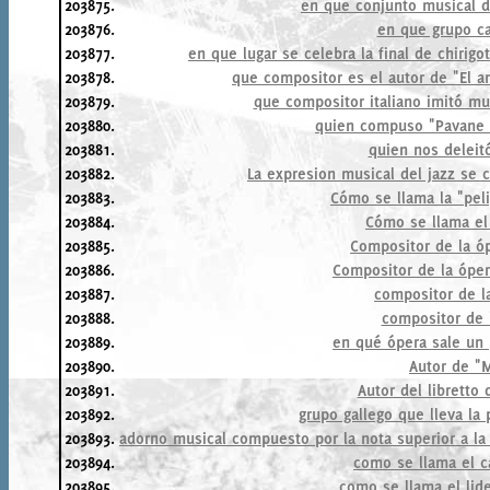
203875.
en que conjunto musical d
203876.
en que grupo c
203877.
en que lugar se celebra la final de chirig
203878.
que compositor es el autor de "El a
203879.
que compositor italiano imitó mu
203880.
quien compuso "Pavane 
203881.
quien nos deleitó
203882.
La expresion musical del jazz se c
203883.
Cómo se llama la "pel
203884.
Cómo se llama el
203885.
Compositor de la óp
203886.
Compositor de la ópe
203887.
compositor de l
203888.
compositor de 
203889.
en qué ópera sale un 
203890.
Autor de "M
203891.
Autor del libretto 
203892.
grupo gallego que lleva la
203893.
adorno musical compuesto por la nota superior a la n
203894.
como se llama el c
203895.
como se llama el lid