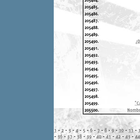
205485.
205486.
205487.
205488.
205489.
205490.
¿D
205491.
205492.
205493.
205494.
205495.
205496.
205497.
205498.
205499.
"C
205500.
Nombr
1
-
2
-
3
-
4
-
5
-
6
-
7
-
8
-
9
-
10
-
11
-
-
36
-
37
-
38
-
39
-
40
-
41
-
42
-
43
-
44