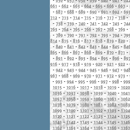
661
-
662
-
663
-
664
-
665
-
666
-
667
-
-
687
-
688
-
689
-
690
-
691
-
692
-
69
712
-
713
-
714
-
715
-
716
-
717
-
718
-
-
738
-
739
-
740
-
741
-
742
-
743
-
74
763
-
764
-
765
-
766
-
767
-
768
-
769
-
-
789
-
790
-
791
-
792
-
793
-
794
-
79
814
-
815
-
816
-
817
-
818
-
819
-
820
-
-
840
-
841
-
842
-
843
-
844
-
845
-
84
865
-
866
-
867
-
868
-
869
-
870
-
871
-
-
891
-
892
-
893
-
894
-
895
-
896
-
89
916
-
917
-
918
-
919
-
920
-
921
-
922
-
-
942
-
943
-
944
-
945
-
946
-
947
-
94
967
-
968
-
969
-
970
-
971
-
972
-
973
-
-
993
-
994
-
995
-
996
-
997
-
998
-
99
1015
-
1016
-
1017
-
1018
-
1019
-
1020
1036
-
1037
-
1038
-
1039
-
1040
-
1041
1057
-
1058
-
1059
-
1060
-
1061
-
1062
1078
-
1079
-
1080
-
1081
-
1082
-
1083
1099
-
1100
-
1101
-
1102
-
1103
-
1104
1120
-
1121
-
1122
-
1123
-
1124
-
1125
1141
-
1142
-
1143
-
1144
-
1145
-
1146
1162
-
1163
-
1164
-
1165
-
1166
-
1167