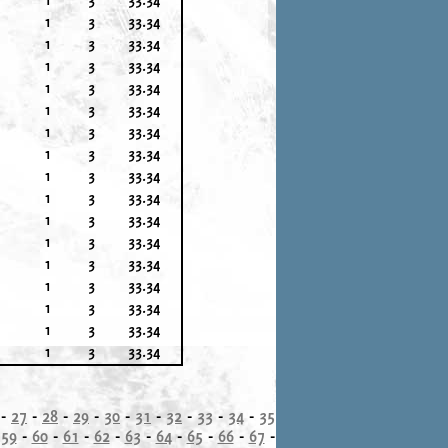
1
3
33.34
1
3
33.34
1
3
33.34
1
3
33.34
1
3
33.34
1
3
33.34
1
3
33.34
1
3
33.34
1
3
33.34
1
3
33.34
1
3
33.34
1
3
33.34
1
3
33.34
1
3
33.34
1
3
33.34
1
3
33.34
-
27
-
28
-
29
-
30
-
31
-
32
-
33
-
34
-
35
-
59
-
60
-
61
-
62
-
63
-
64
-
65
-
66
-
67
-