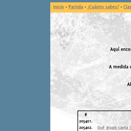
Inicio
-
Partida
-
¿Cuánto sabes?
-
Cla
Aquí enco
A medida q
A
#
205401.
205402.
Qué grupo canta l