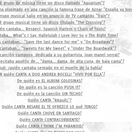
é grupo de música tiene un disco llamado "Aquarium"?
ha plasmado en una canción la famosa frase de Aznar "España va bie
rupo musical salio en un anuncio de TV cantando "Train"?
é grupo musical tiene un disco titulado "The Crossing"?
én cantaba... Respect, Spanish Harlem y Chain of fools?
aba... What"s I Say, Hallelujah I Love Her So y The Right Time?
 cantaban... "Save the last dance for me" y "On Broadway"?
cantaban... "Sweets For My Sweet" y "Under The Boardwalk"?
canción compuso, dedicada a su guitarrista, joan manel serrat?
ecitaba aquéllo de... "dama... dama, de alta cuna, de baja cama"?
oul: ¿quién cantaba sentado en el muelle de la bahía?
N quién CANTA A DUO ANDREA BOCELLI "VIVO POR ELLA"?
De quién es EL ALBUM GOLOSINAS?
De quién es la canción PUSH IT?
De quién es la canción SIN TECHO?
Quién CANTA "RAquéL"?
Quién CANTA BESARE EL TE OFREZCO LO qué TENGO?
Quién CANTA CHOVE EN SANTIAGO?
Quién CANTA CONTRACORRIENTE?
Quién CANTA I THINK I"M PARANOID?