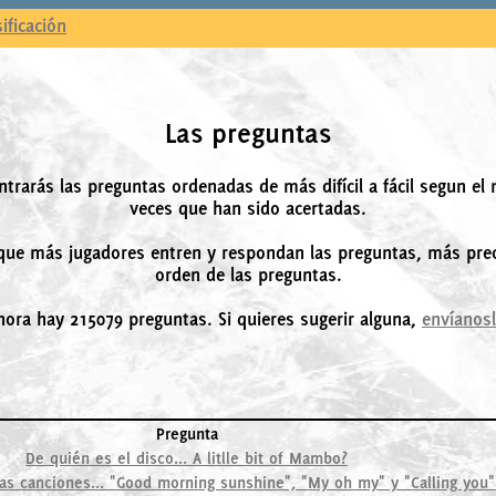
sificación
Las preguntas
ntrarás las preguntas ordenadas de más difícil a fácil segun el
veces que han sido acertadas.
ue más jugadores entren y respondan las preguntas, más prec
orden de las preguntas.
hora hay 215079 preguntas. Si quieres sugerir alguna,
envíanos
Pregunta
De quién es el disco... A litlle bit of Mambo?
as canciones... "Good morning sunshine", "My oh my" y "Calling you"