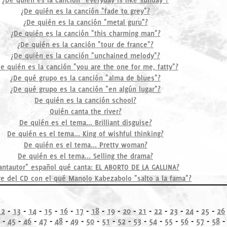
¿De quién es la canción "fade to grey"?
¿De quién es la canción "metal guru"?
¿De quién es la canción "this charming man"?
¿De quién es la canción "tour de france"?
¿De quién es la canción "unchained melody"?
e quién es la canción "you are the one for me, fatty"?
¿De qué grupo es la canción "alma de blues"?
¿De qué grupo es la canción "en algún lugar"?
De quién es la canción school?
Quién canta the river?
De quién es el tema... Brilliant disguise?
De quién es el tema... King of wishful thinking?
De quién es el tema... Pretty woman?
De quién es el tema... Selling the drama?
antautor" español qué canta: EL ABORTO DE LA GALLINA?
e del CD con el qué Manolo Kabezabolo "salto a la fama"?
12
-
13
-
14
-
15
-
16
-
17
-
18
-
19
-
20
-
21
-
22
-
23
-
24
-
25
-
26
-
45
-
46
-
47
-
48
-
49
-
50
-
51
-
52
-
53
-
54
-
55
-
56
-
57
-
58