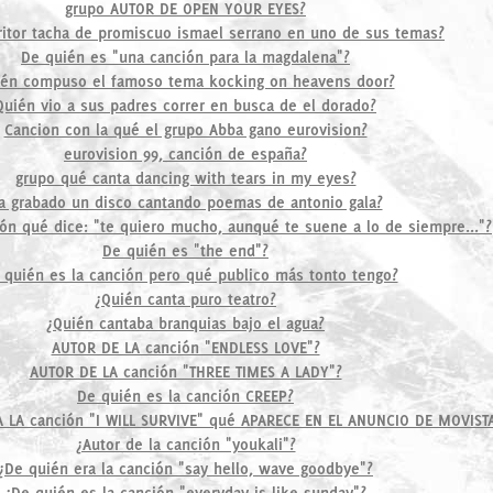
grupo AUTOR DE OPEN YOUR EYES?
ritor tacha de promiscuo ismael serrano en uno de sus temas?
De quién es "una canción para la magdalena"?
ién compuso el famoso tema kocking on heavens door?
Quién vio a sus padres correr en busca de el dorado?
Cancion con la qué el grupo Abba gano eurovision?
eurovision 99, canción de españa?
grupo qué canta dancing with tears in my eyes?
a grabado un disco cantando poemas de antonio gala?
ción qué dice: "te quiero mucho, aunqué te suene a lo de siempre..."?
De quién es "the end"?
 quién es la canción pero qué publico más tonto tengo?
¿Quién canta puro teatro?
¿Quién cantaba branquias bajo el agua?
AUTOR DE LA canción "ENDLESS LOVE"?
AUTOR DE LA canción "THREE TIMES A LADY"?
De quién es la canción CREEP?
 LA canción "I WILL SURVIVE" qué APARECE EN EL ANUNCIO DE MOVIST
¿Autor de la canción "youkali"?
¿De quién era la canción "say hello, wave goodbye"?
¿De quién es la canción "everyday is like sunday"?