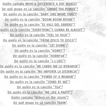
Quién cantaba WHAT A DIFFERENCE A DAY MAKES?
De qué grupo es LA canción "GIMME THA POWER"?
De quién es la canción "BABY, ONE MORE TIME"?
De quién es la canción "BOOM BOOM BOOM"?
De quién es la canción "EL VALS DEL OBRERO"?
quién es la canción "EVERYTHING"S GONNA BE ALRIGHT"?
De quién es la canción "FEEL SO HIGH"?
De quién es la canción "FROM DISCO TO DISCO"?
De quién es la canción "GET DOWN"?
De quién es la canción "HONEY"?
De quién es la canción "HORNY98"?
De quién es la canción "L-L-LIES"?
De quién es la canción "MI CARRO ME LO ROBARON"?
De quién es la canción "NO IMPORTA LA DISTANCIA"?
De quién es la canción "POWER OF A WOMAN"?
De quién es la canción "STAND BY ME"?
De quién es la canción "TOA"?
De quién es la canción "WE LIKE A PARTY"?
Quién cantaba "Riders on the storm"?
De qué grupo es LA canción TRAIN?