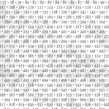
-
77
-
78
-
79
-
80
-
81
-
82
-
83
-
84
-
85
-
86
-
87
-
88
-
89
-
90
-
107
-
108
-
109
-
110
-
111
-
112
-
113
-
114
-
115
-
116
-
117
-
11
2
-
133
-
134
-
135
-
136
-
137
-
138
-
139
-
140
-
141
-
142
-
143
-
158
-
159
-
160
-
161
-
162
-
163
-
164
-
165
-
166
-
167
-
168
-
16
3
-
184
-
185
-
186
-
187
-
188
-
189
-
190
-
191
-
192
-
193
-
194
-
209
-
210
-
211
-
212
-
213
-
214
-
215
-
216
-
217
-
218
-
219
-
22
4
-
235
-
236
-
237
-
238
-
239
-
240
-
241
-
242
-
243
-
244
-
245
-
260
-
261
-
262
-
263
-
264
-
265
-
266
-
267
-
268
-
269
-
270
-
27
5
-
286
-
287
-
288
-
289
-
290
-
291
-
292
-
293
-
294
-
295
-
296
-
311
-
312
-
313
-
314
-
315
-
316
-
317
-
318
-
319
-
320
-
321
-
32
6
-
337
-
338
-
339
-
340
-
341
-
342
-
343
-
344
-
345
-
346
-
347
-
362
-
363
-
364
-
365
-
366
-
367
-
368
-
369
-
370
-
371
-
372
-
37
7
-
388
-
389
-
390
-
391
-
392
-
393
-
394
-
395
-
396
-
397
-
398
-
413
-
414
-
415
-
416
-
417
-
418
-
419
-
420
-
421
-
422
-
423
-
42
8
-
439
-
440
-
441
-
442
-
443
-
444
-
445
-
446
-
447
-
448
-
449
-
464
-
465
-
466
-
467
-
468
-
469
-
470
-
471
-
472
-
473
-
474
-
47
9
-
490
-
491
-
492
-
493
-
494
-
495
-
496
-
497
-
498
-
499
-
500
-
515
-
516
-
517
-
518
-
519
-
520
-
521
-
522
-
523
-
524
-
525
-
52
0
-
541
-
542
-
543
-
544
-
545
-
546
-
547
-
548
-
549
-
550
-
551
-
566
-
567
-
568
-
569
-
570
-
571
-
572
-
573
-
574
-
575
-
576
-
57
1
-
592
-
593
-
594
-
595
-
596
-
597
-
598
-
599
-
600
-
601
-
602
-
617
-
618
-
619
-
620
-
621
-
622
-
623
-
624
-
625
-
626
-
627
-
62
2
-
643
-
644
-
645
-
646
-
647
-
648
-
649
-
650
-
651
-
652
-
653
-