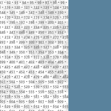
91
-
92
-
93
-
94
-
95
-
96
-
97
-
98
-
99
-
8
-
119
-
120
-
121
-
122
-
123
-
124
-
125
144
-
145
-
146
-
147
-
148
-
149
-
150
-
9
-
170
-
171
-
172
-
173
-
174
-
175
-
176
195
-
196
-
197
-
198
-
199
-
200
-
201
-
0
-
221
-
222
-
223
-
224
-
225
-
226
-
227
246
-
247
-
248
-
249
-
250
-
251
-
252
-
1
-
272
-
273
-
274
-
275
-
276
-
277
-
278
297
-
298
-
299
-
300
-
301
-
302
-
303
-
2
-
323
-
324
-
325
-
326
-
327
-
328
-
329
348
-
349
-
350
-
351
-
352
-
353
-
354
-
3
-
374
-
375
-
376
-
377
-
378
-
379
-
380
399
-
400
-
401
-
402
-
403
-
404
-
405
-
4
-
425
-
426
-
427
-
428
-
429
-
430
-
431
450
-
451
-
452
-
453
-
454
-
455
-
456
-
5
-
476
-
477
-
478
-
479
-
480
-
481
-
482
501
-
502
-
503
-
504
-
505
-
506
-
507
-
6
-
527
-
528
-
529
-
530
-
531
-
532
-
533
552
-
553
-
554
-
555
-
556
-
557
-
558
-
7
-
578
-
579
-
580
-
581
-
582
-
583
-
584
603
-
604
-
605
-
606
-
607
-
608
-
609
-
8
-
629
-
630
-
631
-
632
-
633
-
634
-
635
654
-
655
-
656
-
657
-
658
-
659
-
660
-