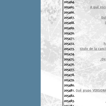
205464.
205465.
A qué esc
205466.
205467.
Qu
205468.
205469.
205470.
205471.
205472.
h
205473.
titulo de la can
205474.
205475.
¿De
205476.
205477.
205478.
205479.
205480.
205481.
Qué grupo VERSIONA
205482.
205483.
205484.