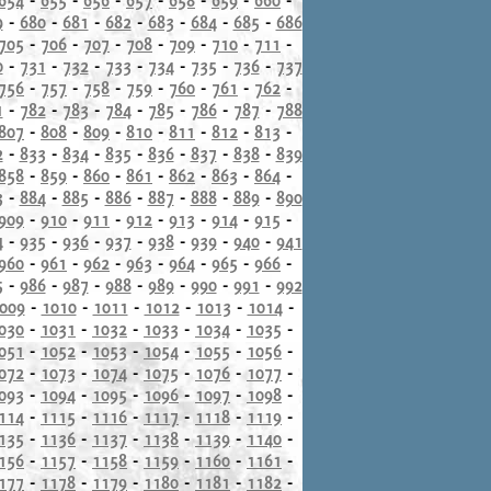
9
-
680
-
681
-
682
-
683
-
684
-
685
-
686
705
-
706
-
707
-
708
-
709
-
710
-
711
-
0
-
731
-
732
-
733
-
734
-
735
-
736
-
737
756
-
757
-
758
-
759
-
760
-
761
-
762
-
1
-
782
-
783
-
784
-
785
-
786
-
787
-
788
807
-
808
-
809
-
810
-
811
-
812
-
813
-
2
-
833
-
834
-
835
-
836
-
837
-
838
-
839
858
-
859
-
860
-
861
-
862
-
863
-
864
-
3
-
884
-
885
-
886
-
887
-
888
-
889
-
890
909
-
910
-
911
-
912
-
913
-
914
-
915
-
4
-
935
-
936
-
937
-
938
-
939
-
940
-
941
960
-
961
-
962
-
963
-
964
-
965
-
966
-
5
-
986
-
987
-
988
-
989
-
990
-
991
-
992
009
-
1010
-
1011
-
1012
-
1013
-
1014
-
030
-
1031
-
1032
-
1033
-
1034
-
1035
-
051
-
1052
-
1053
-
1054
-
1055
-
1056
-
072
-
1073
-
1074
-
1075
-
1076
-
1077
-
093
-
1094
-
1095
-
1096
-
1097
-
1098
-
114
-
1115
-
1116
-
1117
-
1118
-
1119
-
135
-
1136
-
1137
-
1138
-
1139
-
1140
-
156
-
1157
-
1158
-
1159
-
1160
-
1161
-
177
-
1178
-
1179
-
1180
-
1181
-
1182
-