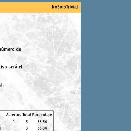
NoSoloTrivial
 número de
iso será el
la
.
Aciertos
Total
Porcentaje
1
3
33.34
?
1
3
33.34