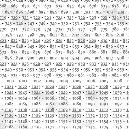
668
-
669
-
670
-
671
-
672
-
673
-
674
-
675
-
676
-
677
-
678
-
67
3
-
694
-
695
-
696
-
697
-
698
-
699
-
700
-
701
-
702
-
703
-
704
-
719
-
720
-
721
-
722
-
723
-
724
-
725
-
726
-
727
-
728
-
729
-
73
4
-
745
-
746
-
747
-
748
-
749
-
750
-
751
-
752
-
753
-
754
-
755
-
770
-
771
-
772
-
773
-
774
-
775
-
776
-
777
-
778
-
779
-
780
-
78
5
-
796
-
797
-
798
-
799
-
800
-
801
-
802
-
803
-
804
-
805
-
806
-
821
-
822
-
823
-
824
-
825
-
826
-
827
-
828
-
829
-
830
-
831
-
83
6
-
847
-
848
-
849
-
850
-
851
-
852
-
853
-
854
-
855
-
856
-
857
-
872
-
873
-
874
-
875
-
876
-
877
-
878
-
879
-
880
-
881
-
882
-
88
7
-
898
-
899
-
900
-
901
-
902
-
903
-
904
-
905
-
906
-
907
-
908
-
923
-
924
-
925
-
926
-
927
-
928
-
929
-
930
-
931
-
932
-
933
-
93
8
-
949
-
950
-
951
-
952
-
953
-
954
-
955
-
956
-
957
-
958
-
959
-
974
-
975
-
976
-
977
-
978
-
979
-
980
-
981
-
982
-
983
-
984
-
98
9
-
1000
-
1001
-
1002
-
1003
-
1004
-
1005
-
1006
-
1007
-
1008
-
1
-
1021
-
1022
-
1023
-
1024
-
1025
-
1026
-
1027
-
1028
-
1029
-
1
-
1042
-
1043
-
1044
-
1045
-
1046
-
1047
-
1048
-
1049
-
1050
-
1
-
1063
-
1064
-
1065
-
1066
-
1067
-
1068
-
1069
-
1070
-
1071
-
1
-
1084
-
1085
-
1086
-
1087
-
1088
-
1089
-
1090
-
1091
-
1092
-
1
-
1105
-
1106
-
1107
-
1108
-
1109
-
1110
-
1111
-
1112
-
1113
-
1
-
1126
-
1127
-
1128
-
1129
-
1130
-
1131
-
1132
-
1133
-
1134
-
1
-
1147
-
1148
-
1149
-
1150
-
1151
-
1152
-
1153
-
1154
-
1155
-
1
-
1168
-
1169
-
1170
-
1171
-
1172
-
1173
-
1174
-
1175
-
1176
-
1