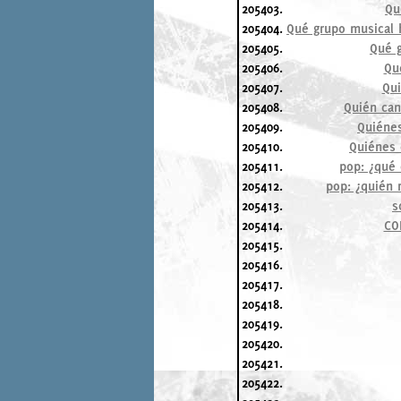
205403.
Qu
205404.
Qué grupo musical 
205405.
Qué g
205406.
Qu
205407.
Qui
205408.
Quién cant
205409.
Quiénes
205410.
Quiénes 
205411.
pop: ¿qué 
205412.
pop: ¿quién r
205413.
s
205414.
CO
205415.
205416.
205417.
205418.
205419.
205420.
205421.
205422.