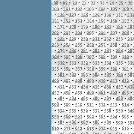
68
-
69
-
70
-
71
-
72
-
73
-
74
-
75
-
76
100
-
101
-
102
-
103
-
104
-
105
-
106
-
-
126
-
127
-
128
-
129
-
130
-
131
-
13
151
-
152
-
153
-
154
-
155
-
156
-
157
-
-
177
-
178
-
179
-
180
-
181
-
182
-
18
202
-
203
-
204
-
205
-
206
-
207
-
208
-
-
228
-
229
-
230
-
231
-
232
-
233
-
23
253
-
254
-
255
-
256
-
257
-
258
-
259
-
-
279
-
280
-
281
-
282
-
283
-
284
-
28
304
-
305
-
306
-
307
-
308
-
309
-
310
-
-
330
-
331
-
332
-
333
-
334
-
335
-
33
355
-
356
-
357
-
358
-
359
-
360
-
361
-
-
381
-
382
-
383
-
384
-
385
-
386
-
38
406
-
407
-
408
-
409
-
410
-
411
-
412
-
-
432
-
433
-
434
-
435
-
436
-
437
-
43
457
-
458
-
459
-
460
-
461
-
462
-
463
-
-
483
-
484
-
485
-
486
-
487
-
488
-
48
508
-
509
-
510
-
511
-
512
-
513
-
514
-
-
534
-
535
-
536
-
537
-
538
-
539
-
54
559
-
560
-
561
-
562
-
563
-
564
-
565
-
-
585
-
586
-
587
-
588
-
589
-
590
-
59
610
-
611
-
612
-
613
-
614
-
615
-
616
-
-
636
-
637
-
638
-
639
-
640
-
641
-
64