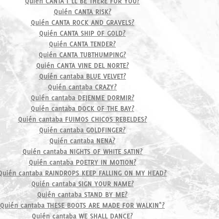
Quién CANTA I"LL BE THERE FOR YOU?
Quién CANTA RISK?
Quién CANTA ROCK AND GRAVELS?
Quién CANTA SHIP OF GOLD?
Quién CANTA TENDER?
Quién CANTA TUBTHUMPING?
Quién CANTA VINE DEL NORTE?
Quién cantaba BLUE VELVET?
Quién cantaba CRAZY?
Quién cantaba DEJENME DORMIR?
Quién cantaba DOCK OF THE BAY?
Quién cantaba FUIMOS CHICOS REBELDES?
Quién cantaba GOLDFINGER?
Quién cantaba NENA?
Quién cantaba NIGHTS OF WHITE SATIN?
Quién cantaba POETRY IN MOTION?
Quién cantaba RAINDROPS KEEP FALLING ON MY HEAD?
Quién cantaba SIGN YOUR NAME?
Quién cantaba STAND BY ME?
Quién cantaba THESE BOOTS ARE MADE FOR WALKIN"?
Quién cantaba WE SHALL DANCE?