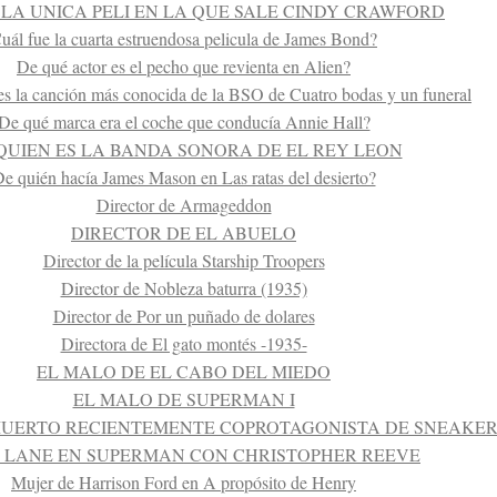
 LA UNICA PELI EN LA QUE SALE CINDY CRAWFORD
uál fue la cuarta estruendosa pelicula de James Bond?
De qué actor es el pecho que revienta en Alien?
s la canción más conocida de la BSO de Cuatro bodas y un funeral
De qué marca era el coche que conducía Annie Hall?
QUIEN ES LA BANDA SONORA DE EL REY LEON
e quién hacía James Mason en Las ratas del desierto?
Director de Armageddon
DIRECTOR DE EL ABUELO
Director de la película Starship Troopers
Director de Nobleza baturra (1935)
Director de Por un puñado de dolares
Directora de El gato montés -1935-
EL MALO DE EL CABO DEL MIEDO
EL MALO DE SUPERMAN I
MUERTO RECIENTEMENTE COPROTAGONISTA DE SNEAKE
S LANE EN SUPERMAN CON CHRISTOPHER REEVE
Mujer de Harrison Ford en A propósito de Henry