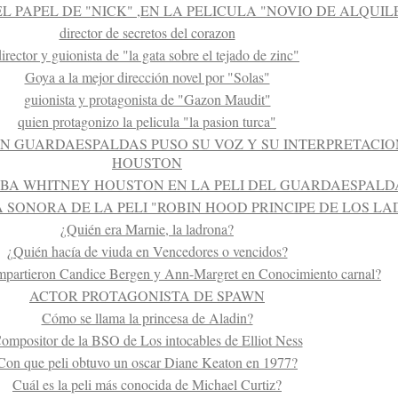
 PAPEL DE "NICK" ,EN LA PELICULA "NOVIO DE ALQUILER
director de secretos del corazon
director y guionista de "la gata sobre el tejado de zinc"
Goya a la mejor dirección novel por "Solas"
guionista y protagonista de "Gazon Maudit"
quien protagonizo la pelicula "la pasion turca"
UN GUARDAESPALDAS PUSO SU VOZ Y SU INTERPRETACI
HOUSTON
BA WHITNEY HOUSTON EN LA PELI DEL GUARDAESPALD
A SONORA DE LA PELI "ROBIN HOOD PRINCIPE DE LOS L
¿Quién era Marnie, la ladrona?
¿Quién hacía de viuda en Vencedores o vencidos?
mpartieron Candice Bergen y Ann-Margret en Conocimiento carnal?
ACTOR PROTAGONISTA DE SPAWN
Cómo se llama la princesa de Aladin?
ompositor de la BSO de Los intocables de Elliot Ness
Con que peli obtuvo un oscar Diane Keaton en 1977?
Cuál es la peli más conocida de Michael Curtiz?