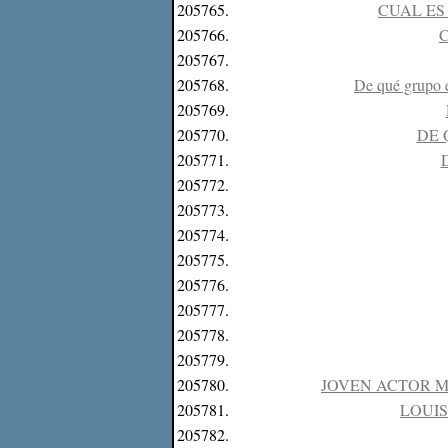
205765.
CUAL ES
205766.
C
205767.
205768.
De qué grupo e
205769.
205770.
DE 
205771.
D
205772.
205773.
205774.
205775.
205776.
205777.
205778.
205779.
205780.
JOVEN ACTOR 
205781.
LOUI
205782.