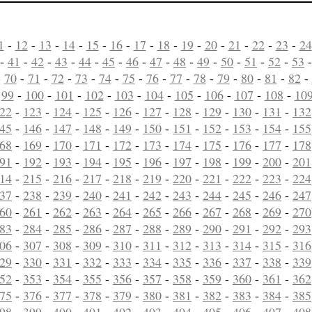
1
-
12
-
13
-
14
-
15
-
16
-
17
-
18
-
19
-
20
-
21
-
22
-
23
-
24
-
41
-
42
-
43
-
44
-
45
-
46
-
47
-
48
-
49
-
50
-
51
-
52
-
53
-
70
-
71
-
72
-
73
-
74
-
75
-
76
-
77
-
78
-
79
-
80
-
81
-
82
-
-
99
-
100
-
101
-
102
-
103
-
104
-
105
-
106
-
107
-
108
-
10
22
-
123
-
124
-
125
-
126
-
127
-
128
-
129
-
130
-
131
-
132
45
-
146
-
147
-
148
-
149
-
150
-
151
-
152
-
153
-
154
-
155
68
-
169
-
170
-
171
-
172
-
173
-
174
-
175
-
176
-
177
-
178
91
-
192
-
193
-
194
-
195
-
196
-
197
-
198
-
199
-
200
-
201
14
-
215
-
216
-
217
-
218
-
219
-
220
-
221
-
222
-
223
-
224
37
-
238
-
239
-
240
-
241
-
242
-
243
-
244
-
245
-
246
-
247
60
-
261
-
262
-
263
-
264
-
265
-
266
-
267
-
268
-
269
-
270
83
-
284
-
285
-
286
-
287
-
288
-
289
-
290
-
291
-
292
-
293
06
-
307
-
308
-
309
-
310
-
311
-
312
-
313
-
314
-
315
-
316
29
-
330
-
331
-
332
-
333
-
334
-
335
-
336
-
337
-
338
-
339
52
-
353
-
354
-
355
-
356
-
357
-
358
-
359
-
360
-
361
-
362
75
-
376
-
377
-
378
-
379
-
380
-
381
-
382
-
383
-
384
-
385
98
-
399
-
400
-
401
-
402
-
403
-
404
-
405
-
406
-
407
-
408