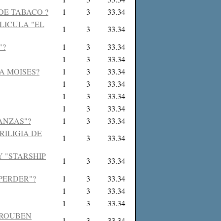
DE TABACO ?
1
3
33.34
LICULA "EL
1
3
33.34
"?
1
3
33.34
1
3
33.34
A MOISES?
1
3
33.34
1
3
33.34
1
3
33.34
1
3
33.34
ANZAS"?
1
3
33.34
RILIGIA DE
1
3
33.34
Y "STARSHIP
1
3
33.34
PERDER"?
1
3
33.34
1
3
33.34
1
3
33.34
E ROUBEN
1
3
33.34