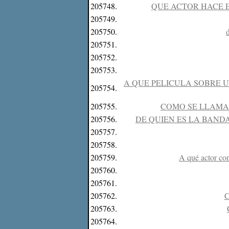
205748.
QUE ACTOR HACE EL
205749.
205750.
205751.
205752.
205753.
A QUE PELICULA SOBRE 
205754.
205755.
COMO SE LLAMA
205756.
DE QUIEN ES LA BAND
205757.
205758.
205759.
A qué actor co
205760.
205761.
205762.
C
205763.
205764.