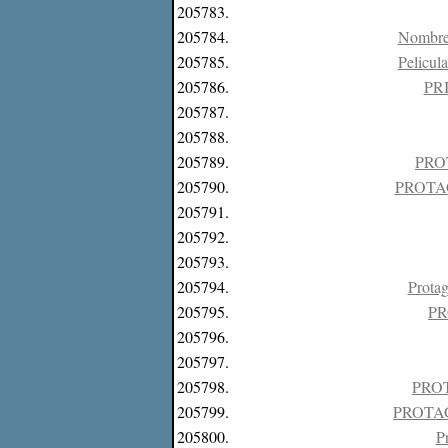
205783.
205784.
Nombre 
205785.
Pelicul
205786.
PR
205787.
205788.
205789.
PRO
205790.
PROTA
205791.
205792.
205793.
205794.
Protag
205795.
PR
205796.
205797.
205798.
PRO
205799.
PROTA
205800.
P