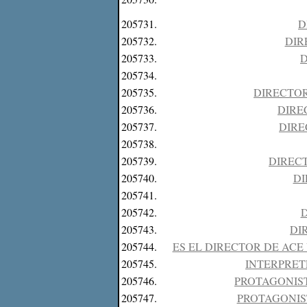
205731.
D
205732.
DIR
205733.
D
205734.
205735.
DIRECTOR
205736.
DIRE
205737.
DIRE
205738.
205739.
DIRECT
205740.
DI
205741.
205742.
D
205743.
DI
205744.
ES EL DIRECTOR DE ACE
205745.
INTERPRETE
205746.
PROTAGONIST
205747.
PROTAGONIST