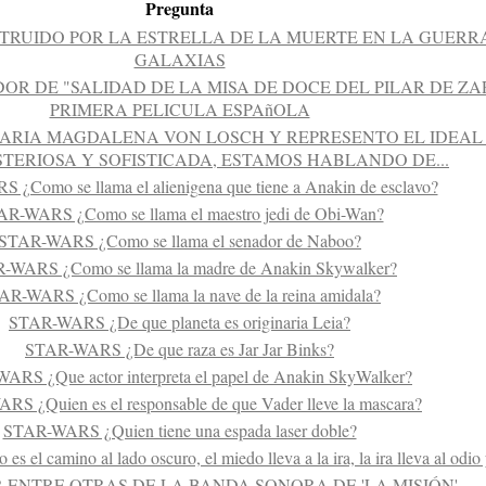
Pregunta
TRUIDO POR LA ESTRELLA DE LA MUERTE EN LA GUERR
GALAXIAS
DOR DE "SALIDAD DE LA MISA DE DOCE DEL PILAR DE Z
PRIMERA PELICULA ESPAñOLA
ARIA MAGDALENA VON LOSCH Y REPRESENTO EL IDEAL
STERIOSA Y SOFISTICADA, ESTAMOS HABLANDO DE...
¿Como se llama el alienigena que tiene a Anakin de esclavo?
R-WARS ¿Como se llama el maestro jedi de Obi-Wan?
STAR-WARS ¿Como se llama el senador de Naboo?
-WARS ¿Como se llama la madre de Anakin Skywalker?
AR-WARS ¿Como se llama la nave de la reina amidala?
STAR-WARS ¿De que planeta es originaria Leia?
STAR-WARS ¿De que raza es Jar Jar Binks?
ARS ¿Que actor interpreta el papel de Anakin SkyWalker?
S ¿Quien es el responsable de que Vader lleve la mascara?
STAR-WARS ¿Quien tiene una espada laser doble?
l camino al lado oscuro, el miedo lleva a la ira, la ira lleva al odio 
ENTRE OTRAS DE LA BANDA SONORA DE 'LA MISIÓN'...