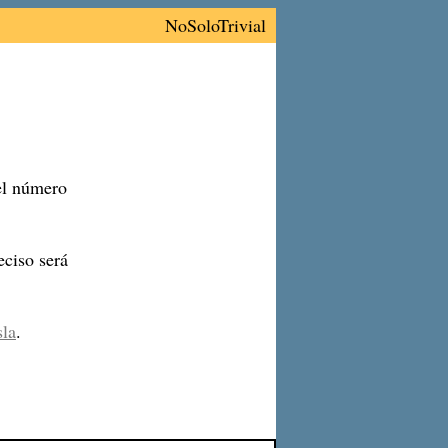
NoSoloTrivial
 el número
ciso será
sla
.