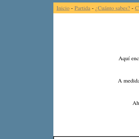
Inicio
-
Partida
-
¿Cuánto sabes?
-
C
Aquí enco
A medida
Ah