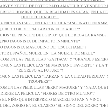
HARVEY KEITEL DE FOTÓGRAFO AMATEUR Y VENDEDOR 
ERIOSO HOMBRE, QUE EN REALIDAD ES SATÁN ,EN LA PE
HIJO DEL DIABLO"...
A NICOLAS CAGE, EN LA PELICULA "ASESINATO EN 8 MM
¿DIRECTOR DE "PACTAR CON EL DIABLO"?
UJOS "EL PRINCIPE DE EGIPTO" QUE LE REGALA RAMSES 
¿PROTAGONISTA DE IMPACTO INMINENTE?
ROTAGONISTA MASCULINO DE "ESCUCHAME"?
CTOR ESPAÑOL MUERE EN "LA MUERTE DE MIKEL?
N COMUN LAS PELICULAS "GATTACA" Y "GRANDES ESPER
COMUN LAS PELICULAS "MI MARCIANO FAVORITO" Y LA T
"REGRESO AL FUTURO"?
OMUN LAS PELICULAS "TARZAN Y LA CUIDAD PERDIDA" 
TROOPERS"?
 COMUN LAS PELICULAS "JERRY MAGUIRE" Y "NADA QUE 
 DIRIGE LA PELICULA "FLORES DE OTRO MUNDO"?
E EL NIÑO QUE INTERPRETO MARCELINO PAN Y VINO?
EL DEL ZORRO EN EL CLASICO "EL SIGNO DEL ZORRO "D