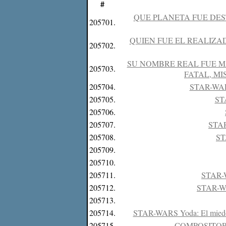
#
QUE PLANETA FUE DES
205701.
QUIEN FUE EL REALIZA
205702.
SU NOMBRE REAL FUE M
205703.
FATAL, MI
205704.
STAR-WARS 
205705.
STA
205706.
205707.
STAR
205708.
ST
205709.
205710.
205711.
STAR-W
205712.
STAR-WAR
205713.
205714.
STAR-WARS Yoda: El miedo es e
205715.
COMPOSITOR 