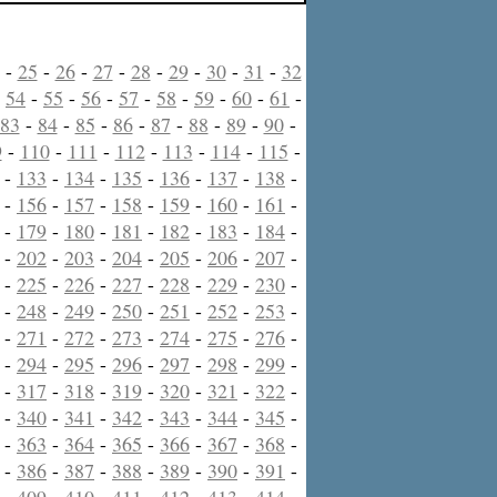
-
25
-
26
-
27
-
28
-
29
-
30
-
31
-
32
-
54
-
55
-
56
-
57
-
58
-
59
-
60
-
61
-
83
-
84
-
85
-
86
-
87
-
88
-
89
-
90
-
9
-
110
-
111
-
112
-
113
-
114
-
115
-
-
133
-
134
-
135
-
136
-
137
-
138
-
-
156
-
157
-
158
-
159
-
160
-
161
-
-
179
-
180
-
181
-
182
-
183
-
184
-
-
202
-
203
-
204
-
205
-
206
-
207
-
-
225
-
226
-
227
-
228
-
229
-
230
-
-
248
-
249
-
250
-
251
-
252
-
253
-
-
271
-
272
-
273
-
274
-
275
-
276
-
-
294
-
295
-
296
-
297
-
298
-
299
-
-
317
-
318
-
319
-
320
-
321
-
322
-
-
340
-
341
-
342
-
343
-
344
-
345
-
-
363
-
364
-
365
-
366
-
367
-
368
-
-
386
-
387
-
388
-
389
-
390
-
391
-
-
409
-
410
-
411
-
412
-
413
-
414
-