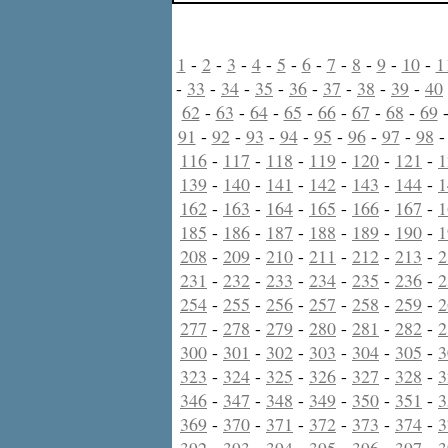
1
-
2
-
3
-
4
-
5
-
6
-
7
-
8
-
9
-
10
-
1
-
33
-
34
-
35
-
36
-
37
-
38
-
39
-
40
62
-
63
-
64
-
65
-
66
-
67
-
68
-
69
91
-
92
-
93
-
94
-
95
-
96
-
97
-
98
116
-
117
-
118
-
119
-
120
-
121
-
1
139
-
140
-
141
-
142
-
143
-
144
-
1
162
-
163
-
164
-
165
-
166
-
167
-
1
185
-
186
-
187
-
188
-
189
-
190
-
1
208
-
209
-
210
-
211
-
212
-
213
-
2
231
-
232
-
233
-
234
-
235
-
236
-
2
254
-
255
-
256
-
257
-
258
-
259
-
2
277
-
278
-
279
-
280
-
281
-
282
-
2
300
-
301
-
302
-
303
-
304
-
305
-
3
323
-
324
-
325
-
326
-
327
-
328
-
3
346
-
347
-
348
-
349
-
350
-
351
-
3
369
-
370
-
371
-
372
-
373
-
374
-
3
392
-
393
-
394
-
395
-
396
-
397
-
3