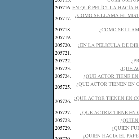
205716.
EN QUÉ PELÍCULA HACÍA 
¿COMO SE LLAMA EL MIST
205717.
205718.
¿COMO SE LLAM
205719.
205720.
¿EN LA PELICULA DE DIB
205721.
205722.
¿P
205723.
¿QUE A
205724.
¿QUE ACTOR TIENE E
¿QUE ACTOR TIENEN EN 
205725.
¿QUE ACTOR TIENEN EN C
205726.
205727.
¿QUE ACTRIZ TIENE EN
205728.
¿QUIEN
205729.
¿QUIEN FU
¿QUIEN HACIA EL PAP
205730.