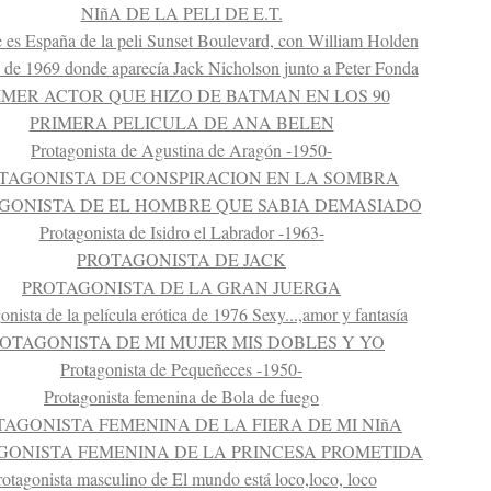
NIñA DE LA PELI DE E.T.
es España de la peli Sunset Boulevard, con William Holden
a de 1969 donde aparecía Jack Nicholson junto a Peter Fonda
IMER ACTOR QUE HIZO DE BATMAN EN LOS 90
PRIMERA PELICULA DE ANA BELEN
Protagonista de Agustina de Aragón -1950-
TAGONISTA DE CONSPIRACION EN LA SOMBRA
GONISTA DE EL HOMBRE QUE SABIA DEMASIADO
Protagonista de Isidro el Labrador -1963-
PROTAGONISTA DE JACK
PROTAGONISTA DE LA GRAN JUERGA
onista de la película erótica de 1976 Sexy...,amor y fantasía
OTAGONISTA DE MI MUJER MIS DOBLES Y YO
Protagonista de Pequeñeces -1950-
Protagonista femenina de Bola de fuego
TAGONISTA FEMENINA DE LA FIERA DE MI NIñA
GONISTA FEMENINA DE LA PRINCESA PROMETIDA
rotagonista masculino de El mundo está loco,loco, loco