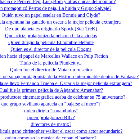
hacía de Pepi en Pepi,Luci,Bom y otras chicas del montón?
n protagonizó Perros de paja, La huída y Grupo Salvaje?
Quién tuvo un papel estelar en Bonnie and Clyde?
ula argentina ha ganado un oscar a la mejor pelicula extranjera
De que planeta es originario Spock (Star TreK)
Que actriz protagonizo la pelicula Cita a ciegas
Quien dirigio la pelicula El hombre elefante
Quien es el director de la pelicula Dogma
en hacia el papel de Marcellus Wallace en Pulp Fiction
Titulo de la pelicula Plunkett y...
Quien fue el director de Matar un ruiseñor
 personaje protagonista de la Historia Interminable dentro de Fantasia?
a se llevo Fernando Trueba el Oscar a la mejor pelicula extrangera?
Cual fue la primera pelicula de Alejandro Amenabar?
productora cinematografica acaba de celebrar su 75 aniversario?
que grupo sevillano aparecia en "bajarse al moro"?
quien dirigio "sonambulos"
quien protagonizo BIG?
directores de matrix?
licula gano christopher walker el oscar como actor secundario?
quien compuso la musica de conan el barbaro?