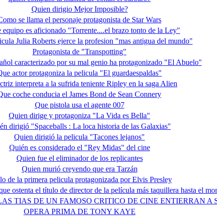
Quien dirigio Mejor Imposible?
Como se llama el personaje protagonista de Star Wars
 equipo es aficionado "Torrente....el brazo tonto de la Ley"
icula Julia Roberts ejerce la profesion "mas antigua del mundo"
Protagonista de "Transpotting"
añol caracterizado por su mal genio ha protagonizado "El Abuelo"
Que actor protagoniza la pelicula "El guardaespaldas"
triz interpreta a la sufrida teniente Ripley en la saga Alien
Que coche conducia el James Bond de Sean Connery
Que pistola usa el agente 007
Quien dirige y protagoniza "La Vida es Bella"
én dirigió "Spaceballs : La loca historia de las Galaxias"
Quien dirigió la pelicula "Tacones lejanos"
Quién es considerado el "Rey Midas" del cine
Quien fue el eliminador de los replicantes
Quien murió creyendo que era Tarzán
lo de la primera pelicula protagonizada por Elvis Presley
que ostenta el título de director de la película más taquillera hasta el 
AS TIAS DE UN FAMOSO CRITICO DE CINE ENTIERRAN A
OPERA PRIMA DE TONY KAYE