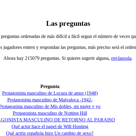
Las preguntas
 preguntas ordenadas de más difícil a fácil segun el número de veces qu
jugadores entren y respondan las preguntas, más preciso será el orden
Ahora hay 215079 preguntas. Si quieres sugerir alguna,
envíanosla
.
Pregunta
Protagonista masculino de Locura de amor (1948)
Protagonista masculino de Malvaloca -1942-
Protagonista masculino de Mis dobles, mi mujer y yo
Protagonista masculino de Notting Hill
GONISTA MASCULINO DE RETORNO AL PARAISO
Qué actor hace el papel de Will Hunting
Qué actriz española hizo Un cambio de sexo?