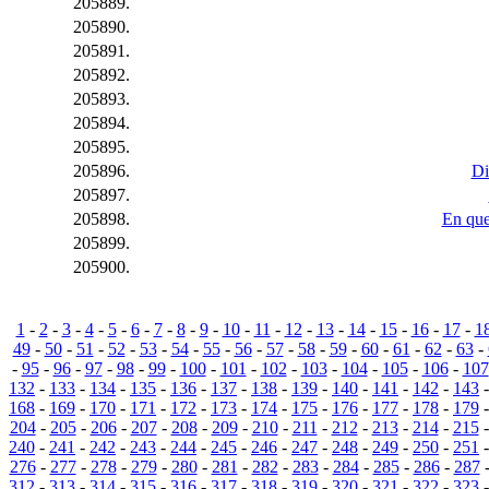
205889.
205890.
205891.
205892.
205893.
205894.
205895.
205896.
Di
205897.
205898.
En que
205899.
205900.
1
-
2
-
3
-
4
-
5
-
6
-
7
-
8
-
9
-
10
-
11
-
12
-
13
-
14
-
15
-
16
-
17
-
1
49
-
50
-
51
-
52
-
53
-
54
-
55
-
56
-
57
-
58
-
59
-
60
-
61
-
62
-
63
-
-
95
-
96
-
97
-
98
-
99
-
100
-
101
-
102
-
103
-
104
-
105
-
106
-
107
132
-
133
-
134
-
135
-
136
-
137
-
138
-
139
-
140
-
141
-
142
-
143
168
-
169
-
170
-
171
-
172
-
173
-
174
-
175
-
176
-
177
-
178
-
179
204
-
205
-
206
-
207
-
208
-
209
-
210
-
211
-
212
-
213
-
214
-
215
240
-
241
-
242
-
243
-
244
-
245
-
246
-
247
-
248
-
249
-
250
-
251
276
-
277
-
278
-
279
-
280
-
281
-
282
-
283
-
284
-
285
-
286
-
287
312
-
313
-
314
-
315
-
316
-
317
-
318
-
319
-
320
-
321
-
322
-
323