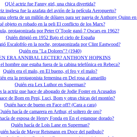
QUé actriz fue Fanny girl, una chica divertida?
iz inglesa fue la azafata del avión de la película Aeropuerto?
una oferta de un millón de dólares para ser pareja de Anthony Quinn en
é objeto es robado en la peli El conflicto de los Marx?
ula, protagonizada por Peter O´Toole ganó 7 Oscars en 1962?
Quién dirigió en 1952 Bajo el cielo de España
gió Escalofrío en la noche, protagonizada por Clint Eastwood?
Quién era "La Dolores"? (1940)
EN ERA ANNIBAL LECTER? ANTHONY HOPKINS
 el hombre que estaba fuera de la cabina telefónica en Rebeca?
Quién era el malo, en El bueno, el feo y el malo?
én era la protagonista femenina en Del rosa al amarillo
Quién era Lex Luthor en Superman?
s la actriz que hace de abogado de Jodie Foster en Acusados
ace de Bom en Pepi, Luci, Bom y otras chicas del montón?
Quién hace de bueno en Face off? (Cara a cara)
Quién hacía de camarera en Arthur, el soltero de oro?
hacía de esposa de Henry Fonda en En el estanque dorado?
Quién hacía de Lois Lane en Superman?
uién hacía de Mayor Reismann en Doce del patíbulo?