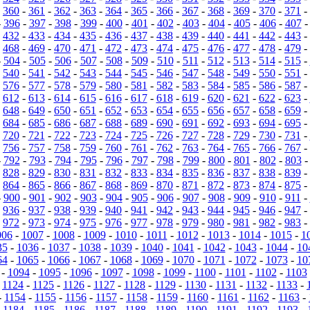
-
360
-
361
-
362
-
363
-
364
-
365
-
366
-
367
-
368
-
369
-
370
-
371
-
-
396
-
397
-
398
-
399
-
400
-
401
-
402
-
403
-
404
-
405
-
406
-
407
-
432
-
433
-
434
-
435
-
436
-
437
-
438
-
439
-
440
-
441
-
442
-
443
-
-
468
-
469
-
470
-
471
-
472
-
473
-
474
-
475
-
476
-
477
-
478
-
479
-
-
504
-
505
-
506
-
507
-
508
-
509
-
510
-
511
-
512
-
513
-
514
-
515
-
-
540
-
541
-
542
-
543
-
544
-
545
-
546
-
547
-
548
-
549
-
550
-
551
-
-
576
-
577
-
578
-
579
-
580
-
581
-
582
-
583
-
584
-
585
-
586
-
587
-
-
612
-
613
-
614
-
615
-
616
-
617
-
618
-
619
-
620
-
621
-
622
-
623
-
-
648
-
649
-
650
-
651
-
652
-
653
-
654
-
655
-
656
-
657
-
658
-
659
-
-
684
-
685
-
686
-
687
-
688
-
689
-
690
-
691
-
692
-
693
-
694
-
695
-
-
720
-
721
-
722
-
723
-
724
-
725
-
726
-
727
-
728
-
729
-
730
-
731
-
-
756
-
757
-
758
-
759
-
760
-
761
-
762
-
763
-
764
-
765
-
766
-
767
-
-
792
-
793
-
794
-
795
-
796
-
797
-
798
-
799
-
800
-
801
-
802
-
803
-
828
-
829
-
830
-
831
-
832
-
833
-
834
-
835
-
836
-
837
-
838
-
839
-
-
864
-
865
-
866
-
867
-
868
-
869
-
870
-
871
-
872
-
873
-
874
-
875
-
-
900
-
901
-
902
-
903
-
904
-
905
-
906
-
907
-
908
-
909
-
910
-
911
-
-
936
-
937
-
938
-
939
-
940
-
941
-
942
-
943
-
944
-
945
-
946
-
947
-
-
972
-
973
-
974
-
975
-
976
-
977
-
978
-
979
-
980
-
981
-
982
-
983
-
006
-
1007
-
1008
-
1009
-
1010
-
1011
-
1012
-
1013
-
1014
-
1015
-
1
35
-
1036
-
1037
-
1038
-
1039
-
1040
-
1041
-
1042
-
1043
-
1044
-
10
64
-
1065
-
1066
-
1067
-
1068
-
1069
-
1070
-
1071
-
1072
-
1073
-
10
-
1094
-
1095
-
1096
-
1097
-
1098
-
1099
-
1100
-
1101
-
1102
-
1103
-
1124
-
1125
-
1126
-
1127
-
1128
-
1129
-
1130
-
1131
-
1132
-
1133
-
-
1154
-
1155
-
1156
-
1157
-
1158
-
1159
-
1160
-
1161
-
1162
-
1163
-
-
1184
-
1185
-
1186
-
1187
-
1188
-
1189
-
1190
-
1191
-
1192
-
1193
-