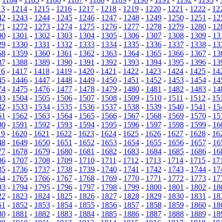
13
-
1214
-
1215
-
1216
-
1217
-
1218
-
1219
-
1220
-
1221
-
1222
-
12
42
-
1243
-
1244
-
1245
-
1246
-
1247
-
1248
-
1249
-
1250
-
1251
-
12
71
-
1272
-
1273
-
1274
-
1275
-
1276
-
1277
-
1278
-
1279
-
1280
-
12
00
-
1301
-
1302
-
1303
-
1304
-
1305
-
1306
-
1307
-
1308
-
1309
-
13
29
-
1330
-
1331
-
1332
-
1333
-
1334
-
1335
-
1336
-
1337
-
1338
-
13
58
-
1359
-
1360
-
1361
-
1362
-
1363
-
1364
-
1365
-
1366
-
1367
-
13
87
-
1388
-
1389
-
1390
-
1391
-
1392
-
1393
-
1394
-
1395
-
1396
-
13
16
-
1417
-
1418
-
1419
-
1420
-
1421
-
1422
-
1423
-
1424
-
1425
-
14
45
-
1446
-
1447
-
1448
-
1449
-
1450
-
1451
-
1452
-
1453
-
1454
-
14
74
-
1475
-
1476
-
1477
-
1478
-
1479
-
1480
-
1481
-
1482
-
1483
-
14
03
-
1504
-
1505
-
1506
-
1507
-
1508
-
1509
-
1510
-
1511
-
1512
-
15
32
-
1533
-
1534
-
1535
-
1536
-
1537
-
1538
-
1539
-
1540
-
1541
-
15
61
-
1562
-
1563
-
1564
-
1565
-
1566
-
1567
-
1568
-
1569
-
1570
-
15
90
-
1591
-
1592
-
1593
-
1594
-
1595
-
1596
-
1597
-
1598
-
1599
-
16
19
-
1620
-
1621
-
1622
-
1623
-
1624
-
1625
-
1626
-
1627
-
1628
-
16
48
-
1649
-
1650
-
1651
-
1652
-
1653
-
1654
-
1655
-
1656
-
1657
-
16
77
-
1678
-
1679
-
1680
-
1681
-
1682
-
1683
-
1684
-
1685
-
1686
-
16
06
-
1707
-
1708
-
1709
-
1710
-
1711
-
1712
-
1713
-
1714
-
1715
-
17
35
-
1736
-
1737
-
1738
-
1739
-
1740
-
1741
-
1742
-
1743
-
1744
-
17
64
-
1765
-
1766
-
1767
-
1768
-
1769
-
1770
-
1771
-
1772
-
1773
-
17
93
-
1794
-
1795
-
1796
-
1797
-
1798
-
1799
-
1800
-
1801
-
1802
-
18
22
-
1823
-
1824
-
1825
-
1826
-
1827
-
1828
-
1829
-
1830
-
1831
-
18
51
-
1852
-
1853
-
1854
-
1855
-
1856
-
1857
-
1858
-
1859
-
1860
-
18
80
-
1881
-
1882
-
1883
-
1884
-
1885
-
1886
-
1887
-
1888
-
1889
-
18