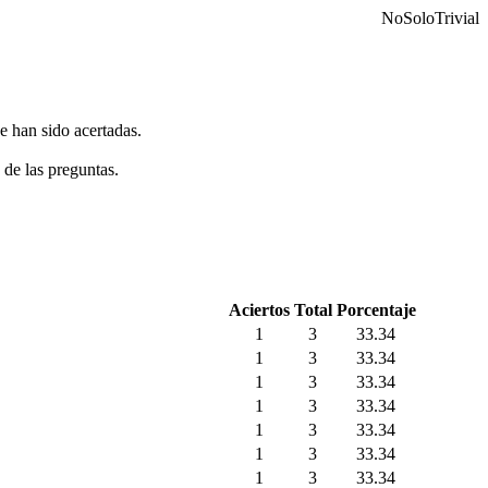
NoSoloTrivial
e han sido acertadas.
 de las preguntas.
Aciertos
Total
Porcentaje
1
3
33.34
1
3
33.34
1
3
33.34
1
3
33.34
1
3
33.34
1
3
33.34
1
3
33.34