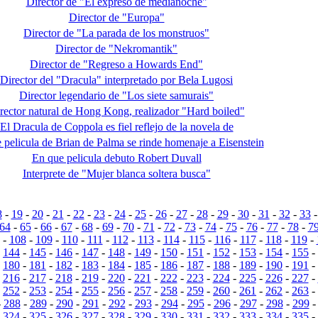
Director de "El expreso de medianoche"
Director de "Europa"
Director de "La parada de los monstruos"
Director de "Nekromantik"
Director de "Regreso a Howards End"
Director del "Dracula" interpretado por Bela Lugosi
Director legendario de "Los siete samurais"
rector natural de Hong Kong, realizador "Hard boiled"
El Dracula de Coppola es fiel reflejo de la novela de
 pelicula de Brian de Palma se rinde homenaje a Eisenstein
En que pelicula debuto Robert Duvall
Interprete de "Mujer blanca soltera busca"
8
-
19
-
20
-
21
-
22
-
23
-
24
-
25
-
26
-
27
-
28
-
29
-
30
-
31
-
32
-
33
64
-
65
-
66
-
67
-
68
-
69
-
70
-
71
-
72
-
73
-
74
-
75
-
76
-
77
-
78
-
7
-
108
-
109
-
110
-
111
-
112
-
113
-
114
-
115
-
116
-
117
-
118
-
119
-
-
144
-
145
-
146
-
147
-
148
-
149
-
150
-
151
-
152
-
153
-
154
-
155
-
-
180
-
181
-
182
-
183
-
184
-
185
-
186
-
187
-
188
-
189
-
190
-
191
-
-
216
-
217
-
218
-
219
-
220
-
221
-
222
-
223
-
224
-
225
-
226
-
227
-
-
252
-
253
-
254
-
255
-
256
-
257
-
258
-
259
-
260
-
261
-
262
-
263
-
-
288
-
289
-
290
-
291
-
292
-
293
-
294
-
295
-
296
-
297
-
298
-
299
-
324
-
325
-
326
-
327
-
328
-
329
-
330
-
331
-
332
-
333
-
334
-
335
-