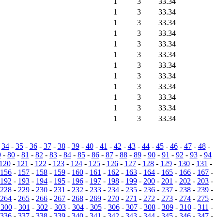
1
3
33.34
1
3
33.34
1
3
33.34
1
3
33.34
1
3
33.34
1
3
33.34
1
3
33.34
1
3
33.34
1
3
33.34
1
3
33.34
1
3
33.34
1
3
33.34
-
34
-
35
-
36
-
37
-
38
-
39
-
40
-
41
-
42
-
43
-
44
-
45
-
46
-
47
-
48
-
9
-
80
-
81
-
82
-
83
-
84
-
85
-
86
-
87
-
88
-
89
-
90
-
91
-
92
-
93
-
94
120
-
121
-
122
-
123
-
124
-
125
-
126
-
127
-
128
-
129
-
130
-
131
-
156
-
157
-
158
-
159
-
160
-
161
-
162
-
163
-
164
-
165
-
166
-
167
-
192
-
193
-
194
-
195
-
196
-
197
-
198
-
199
-
200
-
201
-
202
-
203
-
228
-
229
-
230
-
231
-
232
-
233
-
234
-
235
-
236
-
237
-
238
-
239
-
264
-
265
-
266
-
267
-
268
-
269
-
270
-
271
-
272
-
273
-
274
-
275
-
-
300
-
301
-
302
-
303
-
304
-
305
-
306
-
307
-
308
-
309
-
310
-
311
-
336
-
337
-
338
-
339
-
340
-
341
-
342
-
343
-
344
-
345
-
346
-
347
-