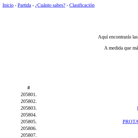
Inicio
-
Partida
-
¿Cuánto sabes?
-
Clasificación
Aquí encontrarás las
A medida que más 
#
205801.
205802.
205803.
205804.
205805.
PROTA
205806.
205807.