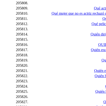
205808.
205809.
Qué actr
205810.
Qué mujer que no es actriz rechazó 
205811.
Qu
205812.
Qué pelic
205813.
205814.
Quién diri
205815.
205816.
QUI
205817.
Quién era
205818.
205819.
Qui
205820.
205821.
Quién e
205822.
Quién h
205823.
205824.
205825.
Quién 
205826.
205827.
Q