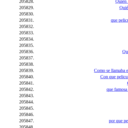
205828.
Quién 
205829.
Quié
205830.
205831.
que pelic
205832.
205833.
205834.
205835.
205836.
Qui
205837.
205838.
205839.
Como se llamaba el
205840.
Con que pelicul
205841.
205842.
que famosa 
205843.
205844.
205845.
205846.
205847.
por que pe
205848.