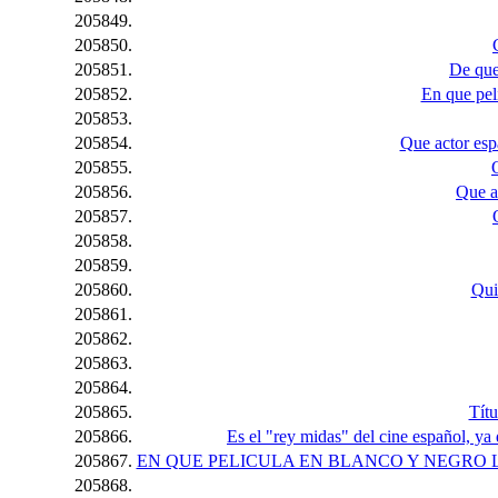
205849.
205850.
205851.
De que
205852.
En que pel
205853.
205854.
Que actor esp
205855.
205856.
Que ac
205857.
205858.
205859.
205860.
Qui
205861.
205862.
205863.
205864.
205865.
Títu
205866.
Es el "rey midas" del cine español, ya 
205867.
EN QUE PELICULA EN BLANCO Y NEGRO L
205868.