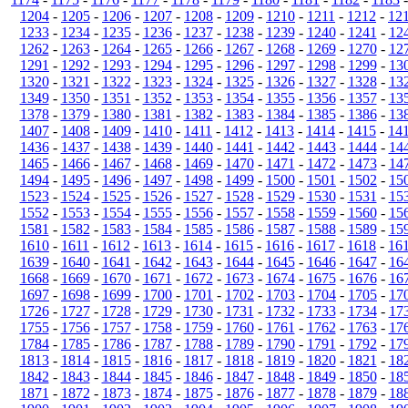
1204
-
1205
-
1206
-
1207
-
1208
-
1209
-
1210
-
1211
-
1212
-
12
1233
-
1234
-
1235
-
1236
-
1237
-
1238
-
1239
-
1240
-
1241
-
12
1262
-
1263
-
1264
-
1265
-
1266
-
1267
-
1268
-
1269
-
1270
-
12
1291
-
1292
-
1293
-
1294
-
1295
-
1296
-
1297
-
1298
-
1299
-
13
1320
-
1321
-
1322
-
1323
-
1324
-
1325
-
1326
-
1327
-
1328
-
13
1349
-
1350
-
1351
-
1352
-
1353
-
1354
-
1355
-
1356
-
1357
-
13
1378
-
1379
-
1380
-
1381
-
1382
-
1383
-
1384
-
1385
-
1386
-
13
1407
-
1408
-
1409
-
1410
-
1411
-
1412
-
1413
-
1414
-
1415
-
14
1436
-
1437
-
1438
-
1439
-
1440
-
1441
-
1442
-
1443
-
1444
-
14
1465
-
1466
-
1467
-
1468
-
1469
-
1470
-
1471
-
1472
-
1473
-
14
1494
-
1495
-
1496
-
1497
-
1498
-
1499
-
1500
-
1501
-
1502
-
15
1523
-
1524
-
1525
-
1526
-
1527
-
1528
-
1529
-
1530
-
1531
-
15
1552
-
1553
-
1554
-
1555
-
1556
-
1557
-
1558
-
1559
-
1560
-
15
1581
-
1582
-
1583
-
1584
-
1585
-
1586
-
1587
-
1588
-
1589
-
15
1610
-
1611
-
1612
-
1613
-
1614
-
1615
-
1616
-
1617
-
1618
-
16
1639
-
1640
-
1641
-
1642
-
1643
-
1644
-
1645
-
1646
-
1647
-
16
1668
-
1669
-
1670
-
1671
-
1672
-
1673
-
1674
-
1675
-
1676
-
16
1697
-
1698
-
1699
-
1700
-
1701
-
1702
-
1703
-
1704
-
1705
-
17
1726
-
1727
-
1728
-
1729
-
1730
-
1731
-
1732
-
1733
-
1734
-
17
1755
-
1756
-
1757
-
1758
-
1759
-
1760
-
1761
-
1762
-
1763
-
17
1784
-
1785
-
1786
-
1787
-
1788
-
1789
-
1790
-
1791
-
1792
-
17
1813
-
1814
-
1815
-
1816
-
1817
-
1818
-
1819
-
1820
-
1821
-
18
1842
-
1843
-
1844
-
1845
-
1846
-
1847
-
1848
-
1849
-
1850
-
18
1871
-
1872
-
1873
-
1874
-
1875
-
1876
-
1877
-
1878
-
1879
-
18