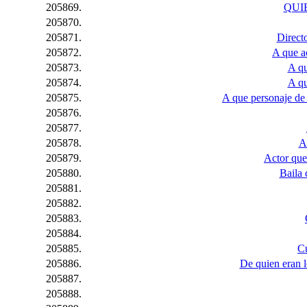
205869.
QUI
205870.
205871.
Directo
205872.
A que a
205873.
A qu
205874.
A qu
205875.
A que personaje de
205876.
205877.
205878.
A
205879.
Actor que
205880.
Baila 
205881.
205882.
205883.
205884.
205885.
Cu
205886.
De quien eran l
205887.
205888.