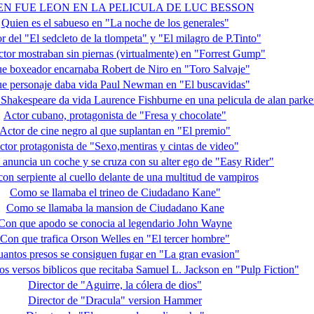
EN FUE LEON EN LA PELICULA DE LUC BESSON
Quien es el sabueso en "La noche de los generales"
r del "El sedcleto de la tlompeta" y "El milagro de P.Tinto"
ctor mostraban sin piernas (virtualmente) en "Forrest Gump"
e boxeador encarnaba Robert de Niro en "Toro Salvaje"
e personaje daba vida Paul Newman en "El buscavidas"
 Shakespeare da vida Laurence Fishburne en una pelicula de alan parke
Actor cubano, protagonista de "Fresa y chocolate"
Actor de cine negro al que suplantan en "El premio"
ctor protagonista de "Sexo,mentiras y cintas de video"
 anuncia un coche y se cruza con su alter ego de "Easy Rider"
con serpiente al cuello delante de una multitud de vampiros
Como se llamaba el trineo de Ciudadano Kane"
Como se llamaba la mansion de Ciudadano Kane
Con que apodo se conocia al legendario John Wayne
Con que trafica Orson Welles en "El tercer hombre"
antos presos se consiguen fugar en "La gran evasion"
os versos biblicos que recitaba Samuel L. Jackson en "Pulp Fiction"
Director de "Aguirre, la cólera de dios"
Director de "Dracula" version Hammer