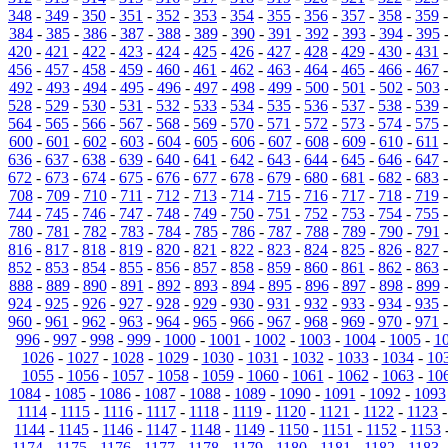
348
-
349
-
350
-
351
-
352
-
353
-
354
-
355
-
356
-
357
-
358
-
359
384
-
385
-
386
-
387
-
388
-
389
-
390
-
391
-
392
-
393
-
394
-
395
420
-
421
-
422
-
423
-
424
-
425
-
426
-
427
-
428
-
429
-
430
-
431
456
-
457
-
458
-
459
-
460
-
461
-
462
-
463
-
464
-
465
-
466
-
467
492
-
493
-
494
-
495
-
496
-
497
-
498
-
499
-
500
-
501
-
502
-
503
528
-
529
-
530
-
531
-
532
-
533
-
534
-
535
-
536
-
537
-
538
-
539
564
-
565
-
566
-
567
-
568
-
569
-
570
-
571
-
572
-
573
-
574
-
575
600
-
601
-
602
-
603
-
604
-
605
-
606
-
607
-
608
-
609
-
610
-
611
636
-
637
-
638
-
639
-
640
-
641
-
642
-
643
-
644
-
645
-
646
-
647
672
-
673
-
674
-
675
-
676
-
677
-
678
-
679
-
680
-
681
-
682
-
683
708
-
709
-
710
-
711
-
712
-
713
-
714
-
715
-
716
-
717
-
718
-
719
744
-
745
-
746
-
747
-
748
-
749
-
750
-
751
-
752
-
753
-
754
-
755
780
-
781
-
782
-
783
-
784
-
785
-
786
-
787
-
788
-
789
-
790
-
791
816
-
817
-
818
-
819
-
820
-
821
-
822
-
823
-
824
-
825
-
826
-
827
852
-
853
-
854
-
855
-
856
-
857
-
858
-
859
-
860
-
861
-
862
-
863
888
-
889
-
890
-
891
-
892
-
893
-
894
-
895
-
896
-
897
-
898
-
899
924
-
925
-
926
-
927
-
928
-
929
-
930
-
931
-
932
-
933
-
934
-
935
960
-
961
-
962
-
963
-
964
-
965
-
966
-
967
-
968
-
969
-
970
-
971
996
-
997
-
998
-
999
-
1000
-
1001
-
1002
-
1003
-
1004
-
1005
-
1
1026
-
1027
-
1028
-
1029
-
1030
-
1031
-
1032
-
1033
-
1034
-
10
1055
-
1056
-
1057
-
1058
-
1059
-
1060
-
1061
-
1062
-
1063
-
10
1084
-
1085
-
1086
-
1087
-
1088
-
1089
-
1090
-
1091
-
1092
-
1093
1114
-
1115
-
1116
-
1117
-
1118
-
1119
-
1120
-
1121
-
1122
-
1123
1144
-
1145
-
1146
-
1147
-
1148
-
1149
-
1150
-
1151
-
1152
-
1153
1174
-
1175
-
1176
-
1177
-
1178
-
1179
-
1180
-
1181
-
1182
-
1183