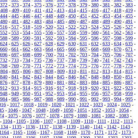
372
-
373
-
374
-
375
-
376
-
377
-
378
-
379
-
380
-
381
-
382
-
383
-
-
408
-
409
-
410
-
411
-
412
-
413
-
414
-
415
-
416
-
417
-
418
-
419
-
444
-
445
-
446
-
447
-
448
-
449
-
450
-
451
-
452
-
453
-
454
-
455
-
480
-
481
-
482
-
483
-
484
-
485
-
486
-
487
-
488
-
489
-
490
-
491
-
516
-
517
-
518
-
519
-
520
-
521
-
522
-
523
-
524
-
525
-
526
-
527
-
552
-
553
-
554
-
555
-
556
-
557
-
558
-
559
-
560
-
561
-
562
-
563
-
588
-
589
-
590
-
591
-
592
-
593
-
594
-
595
-
596
-
597
-
598
-
599
-
624
-
625
-
626
-
627
-
628
-
629
-
630
-
631
-
632
-
633
-
634
-
635
-
660
-
661
-
662
-
663
-
664
-
665
-
666
-
667
-
668
-
669
-
670
-
671
-
696
-
697
-
698
-
699
-
700
-
701
-
702
-
703
-
704
-
705
-
706
-
707
-
732
-
733
-
734
-
735
-
736
-
737
-
738
-
739
-
740
-
741
-
742
-
743
-
768
-
769
-
770
-
771
-
772
-
773
-
774
-
775
-
776
-
777
-
778
-
779
-
-
804
-
805
-
806
-
807
-
808
-
809
-
810
-
811
-
812
-
813
-
814
-
815
-
840
-
841
-
842
-
843
-
844
-
845
-
846
-
847
-
848
-
849
-
850
-
851
-
876
-
877
-
878
-
879
-
880
-
881
-
882
-
883
-
884
-
885
-
886
-
887
-
912
-
913
-
914
-
915
-
916
-
917
-
918
-
919
-
920
-
921
-
922
-
923
-
948
-
949
-
950
-
951
-
952
-
953
-
954
-
955
-
956
-
957
-
958
-
959
-
984
-
985
-
986
-
987
-
988
-
989
-
990
-
991
-
992
-
993
-
994
-
995
-
016
-
1017
-
1018
-
1019
-
1020
-
1021
-
1022
-
1023
-
1024
-
1025
-
45
-
1046
-
1047
-
1048
-
1049
-
1050
-
1051
-
1052
-
1053
-
1054
-
74
-
1075
-
1076
-
1077
-
1078
-
1079
-
1080
-
1081
-
1082
-
1083
-
-
1104
-
1105
-
1106
-
1107
-
1108
-
1109
-
1110
-
1111
-
1112
-
1113
-
1134
-
1135
-
1136
-
1137
-
1138
-
1139
-
1140
-
1141
-
1142
-
1143
-
1164
-
1165
-
1166
-
1167
-
1168
-
1169
-
1170
-
1171
-
1172
-
1173
-
1194
-
1195
-
1196
-
1197
-
1198
-
1199
-
1200
-
1201
-
1202
-
1203
-