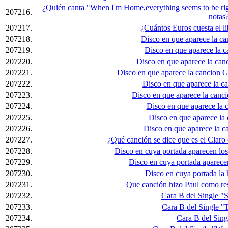
¿Quién canta "When I'm Home,everything seems to be righ
207216.
notas
207217.
¿Cuántos Euros cuesta el 
207218.
Disco en que aparece la c
207219.
Disco en que aparece la 
207220.
Disco en que aparece la can
207221.
Disco en que aparece la cancion
207222.
Disco en que aparece la c
207223.
Disco en que aparece la canc
207224.
Disco en que aparece la 
207225.
Disco en que aparece la
207226.
Disco en que aparece la 
207227.
¿Qué canción se dice que es el Claro
207228.
Disco en cuya portada aparecen los
207229.
Disco en cuya portada aparecen
207230.
Disco en cuya portada la
207231.
Que canción hizo Paul como re
207232.
Cara B del Single "
207233.
Cara B del Single "
207234.
Cara B del Sing