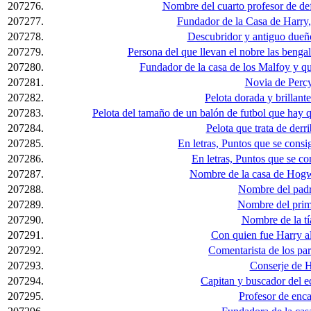
207276.
Nombre del cuarto profesor de def
207277.
Fundador de la Casa de Harry
207278.
Descubridor y antiguo dueño
207279.
Persona del que llevan el nobre las beng
207280.
Fundador de la casa de los Malfoy y qu
207281.
Novia de Perc
207282.
Pelota dorada y brillant
207283.
Pelota del tamaño de un balón de futbol que hay q
207284.
Pelota que trata de derr
207285.
En letras, Puntos que se consi
207286.
En letras, Puntos que se c
207287.
Nombre de la casa de Hogw
207288.
Nombre del padr
207289.
Nombre del prim
207290.
Nombre de la tí
207291.
Con quien fue Harry al
207292.
Comentarista de los par
207293.
Conserje de 
207294.
Capitan y buscador del e
207295.
Profesor de enc