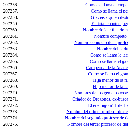
207256.
Como se llama el emper
207257.
Como se llama el pe
207258.
Gracias a quien des
207259.
En total cuantos ju
207260.
Nombre de la elfina dome
207261.
Nombre completo 
207262.
Nombre completo de la profes
207263.
Nombre del padre
207264.
Como se llama la le
207265.
Como se llama el ga
207266.
Campeona de la Acad
207267.
Como se llama el gra
207268.
Hija menor de la f
207269.
Hijo menor de la f
207270.
Nombres de los gemelos weasl
207271.
Criador de Dragones, ex-busca
207272.
El enemigo nº 1 de Ha
207273.
Nombre del primer profesor de def
207274.
Nombre del segundo profesor de def
207275.
Nombre del tercer profesor de def