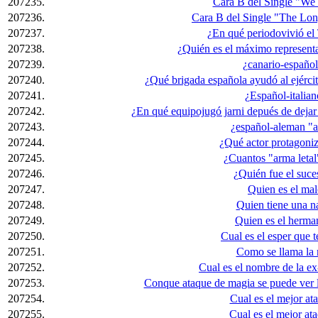
207235.
Cara B del Single "We
207236.
Cara B del Single "The Lo
207237.
¿En qué periodovivió el
207238.
¿Quién es el máximo representa
207239.
¿canario-españo
207240.
¿Qué brigada española ayudó al ejércit
207241.
¿Español-italian
207242.
¿En qué equipojugó jarni depués de dejar 
207243.
¿español-aleman "a
207244.
¿Qué actor protagoni
207245.
¿Cuantos "arma letal
207246.
¿Quién fue el suce
207247.
Quien es el ma
207248.
Quien tiene una n
207249.
Quien es el herma
207250.
Cual es el esper que t
207251.
Como se llama la 
207252.
Cual es el nombre de la ex
207253.
Conque ataque de magia se puede ver l
207254.
Cual es el mejor at
207255.
Cual es el mejor at