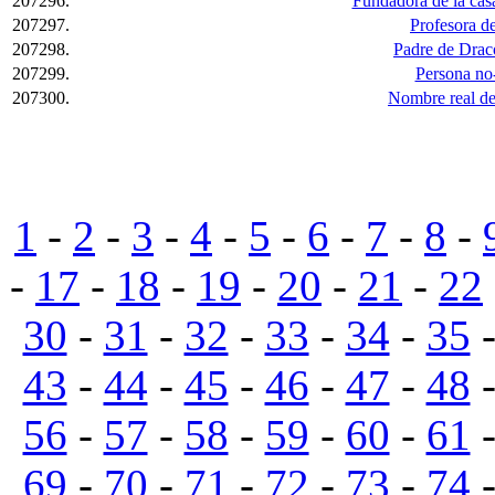
207296.
Fundadora de la cas
207297.
Profesora d
207298.
Padre de Drac
207299.
Persona n
207300.
Nombre real de
1
-
2
-
3
-
4
-
5
-
6
-
7
-
8
-
-
17
-
18
-
19
-
20
-
21
-
22
30
-
31
-
32
-
33
-
34
-
35
43
-
44
-
45
-
46
-
47
-
48
56
-
57
-
58
-
59
-
60
-
61
69
-
70
-
71
-
72
-
73
-
74