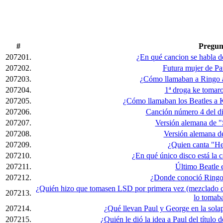
#
Pregun
207201.
¿En qué cancion se habla d
207202.
Futura mujer de P
207203.
¿Cómo llamaban a Ringo an
207204.
1ª droga ke tomaro
207205.
¿Cómo llamaban los Beatles a K
207206.
Canción número 4 del d
207207.
Versión alemana de 
207208.
Versión alemana d
207209.
¿Quien canta "He
207210.
¿En qué único disco está la 
207211.
Último Beatle 
207212.
¿Donde conoció Ring
¿Quién hizo que tomasen LSD por primera vez (mezclado co
207213.
lo tomab
207214.
¿Qué llevan Paul y George en la solap
207215.
¿Quién le dió la idea a Paul del título