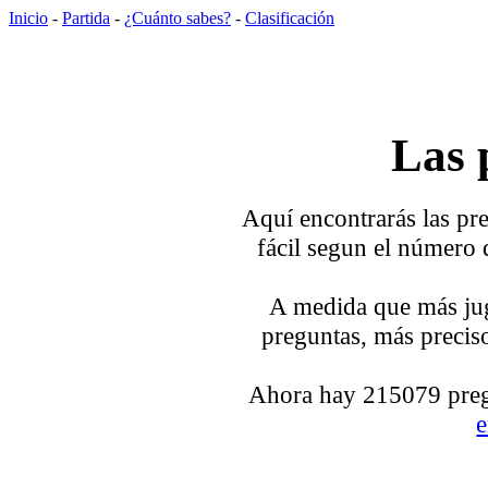
Inicio
-
Partida
-
¿Cuánto sabes?
-
Clasificación
Las 
Aquí encontrarás las pre
fácil segun el número 
A medida que más jug
preguntas, más preciso
Ahora hay 215079 pregu
e