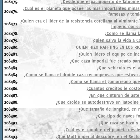
208475.
¿Desde que espaciopuerto de Tatooine 
¿Cual es el planeta que posee las mas importantes minas 
208476.
famosas y temid
¿Quien era el lider de la resistencia coreliana al Almira
208477.
Imperio por s
208478.
¿Como se llama l
208479.
quien salvo la vida a C
208480.
QUIEN HIZO RAFFTING EN LOS RI
208481.
¿Quien lidero el equipo de in
208482.
¿Que caza imperial fue creado par
208483.
¿Que vehiculo es el a
208484.
¿Como se llama el droide caza-recompensas que estuvo a
208485.
¿Como se llama el gamorreano que 
208486.
¿Cuantos creditos le costo
208487.
¿En que cinturon de aste
208488.
¿Que droide se autodestruyo en Tatooine
208489.
¿Que tamaño de longitud, en 
208490.
¿Que tipo de naves fo
208491.
¿Que raza se hizo y 
208492.
¿Cual es el nombre del planeta desde
208493.
¿Que Moff imperial descubre, en el Sector