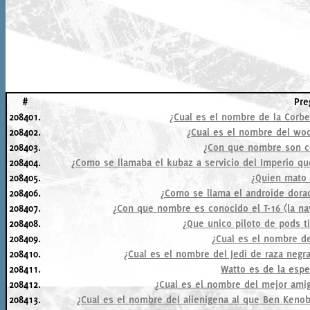
#
Pre
208401.
¿Cual es el nombre de la Corbet
208402.
¿Cual es el nombre del wo
208403.
¿Con que nombre son co
208404.
¿Como se llamaba el kubaz a servicio del Imperio q
208405.
¿Quien mato 
208406.
¿Como se llama el androide dora
208407.
¿Con que nombre es conocido el T-16 (la na
208408.
¿Que unico piloto de pods t
208409.
¿Cual es el nombre de
208410.
¿Cual es el nombre del Jedi de raza negr
208411.
Watto es de la espe
208412.
¿Cual es el nombre del mejor ami
208413.
¿Cual es el nombre del alienigena al que Ben Kenob