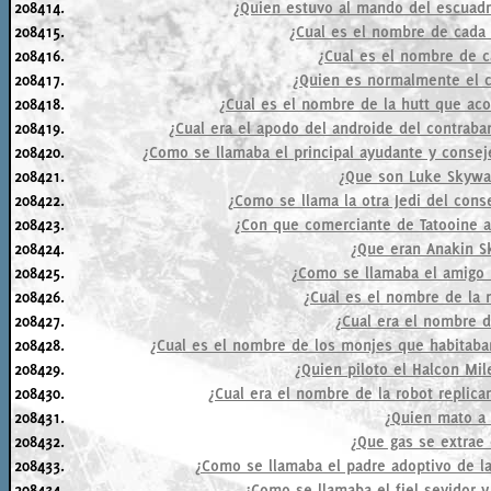
208414.
¿Quien estuvo al mando del escuadr
208415.
¿Cual es el nombre de cada 
208416.
¿Cual es el nombre de c
208417.
¿Quien es normalmente el c
208418.
¿Cual es el nombre de la hutt que ac
208419.
¿Cual era el apodo del androide del contrab
208420.
¿Como se llamaba el principal ayudante y consej
208421.
¿Que son Luke Skywal
208422.
¿Como se llama la otra Jedi del con
208423.
¿Con que comerciante de Tatooine a
208424.
¿Que eran Anakin S
208425.
¿Como se llamaba el amigo 
208426.
¿Cual es el nombre de la
208427.
¿Cual era el nombre d
208428.
¿Cual es el nombre de los monjes que habitaban
208429.
¿Quien piloto el Halcon Mil
208430.
¿Cual era el nombre de la robot replica
208431.
¿Quien mato a
208432.
¿Que gas se extrae 
208433.
¿Como se llamaba el padre adoptivo de la
208434.
¿Como se llamaba el fiel sevidor y