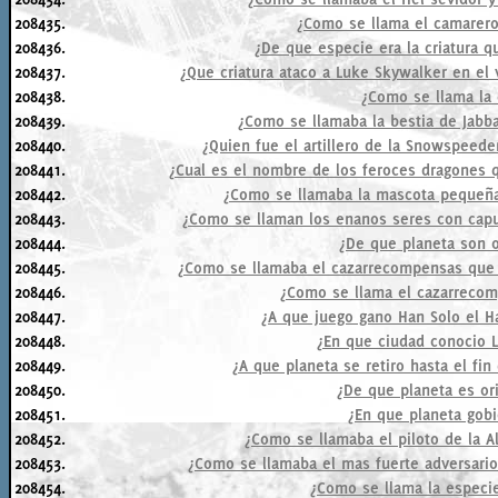
208435.
¿Como se llama el camarero
208436.
¿De que especie era la criatura 
208437.
¿Que criatura ataco a Luke Skywalker en el 
208438.
¿Como se llama la c
208439.
¿Como se llamaba la bestia de Jabb
208440.
¿Quien fue el artillero de la Snowspeede
208441.
¿Cual es el nombre de los feroces dragones q
208442.
¿Como se llamaba la mascota pequeña
208443.
¿Como se llaman los enanos seres con capuc
208444.
¿De que planeta son o
208445.
¿Como se llamaba el cazarrecompensas que a
208446.
¿Como se llama el cazarrecom
208447.
¿A que juego gano Han Solo el Ha
208448.
¿En que ciudad conocio 
208449.
¿A que planeta se retiro hasta el fin
208450.
¿De que planeta es ori
208451.
¿En que planeta gobi
208452.
¿Como se llamaba el piloto de la A
208453.
¿Como se llamaba el mas fuerte adversario
208454.
¿Como se llama la especie