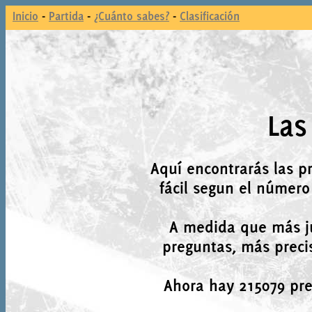
Inicio
-
Partida
-
¿Cuánto sabes?
-
Clasificación
Las
Aquí encontrarás las p
fácil segun el número
A medida que más j
preguntas, más precis
Ahora hay 215079 preg