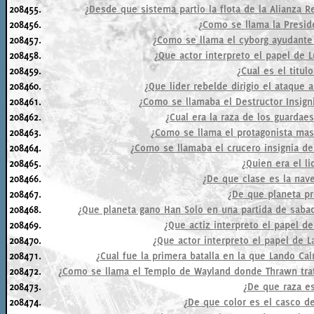
208455.
¿Desde que sistema partio la flota de la Alianza Re
208456.
¿Como se llama la Presid
208457.
¿Como se llama el cyborg ayudante
208458.
¿Que actor interpreto el papel de L
208459.
¿Cual es el titul
208460.
¿Que lider rebelde dirigio el ataque a
208461.
¿Como se llamaba el Destructor Insigni
208462.
¿Cual era la raza de los guardae
208463.
¿Como se llama el protagonista masc
208464.
¿Como se llamaba el crucero insignia de
208465.
¿Quien era el li
208466.
¿De que clase es la nave
208467.
¿De que planeta p
208468.
¿Que planeta gano Han Solo en una partida de sabac
208469.
¿Que actiz interpreto el papel de
208470.
¿Que actor interpreto el papel de La
208471.
¿Cual fue la primera batalla en la que Lando Ca
208472.
¿Como se llama el Templo de Wayland donde Thrawn trat
208473.
¿De que raza es
208474.
¿De que color es el casco de