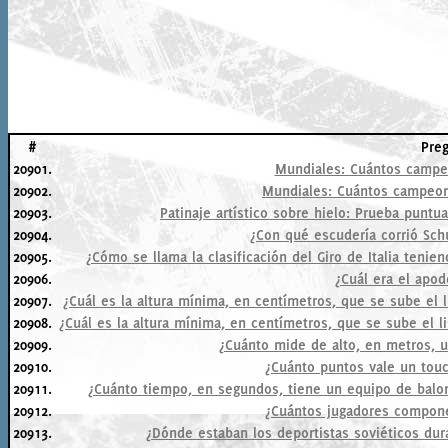
#
Pre
20901.
Mundiales: Cuántos campeon
20902.
Mundiales: Cuántos campeona
20903.
Patinaje artístico sobre hielo: Prueba puntu
20904.
¿Con qué escudería corrió Sc
20905.
¿Cómo se llama la clasificación del Giro de Italia teni
20906.
¿Cuál era el apod
20907.
¿Cuál es la altura mínima, en centímetros, que se sube el 
20908.
¿Cuál es la altura mínima, en centímetros, que se sube el l
20909.
¿Cuánto mide de alto, en metros, u
20910.
¿Cuánto puntos vale un tou
20911.
¿Cuánto tiempo, en segundos, tiene un equipo de balon
20912.
¿Cuántos jugadores compon
20913.
¿Dónde estaban los deportistas soviéticos dur