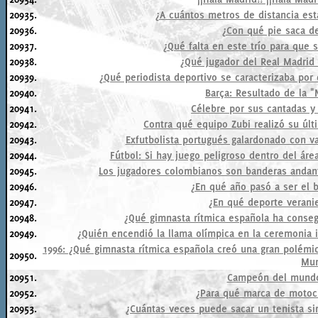
20935.
¿A cuántos metros de distancia está
20936.
¿Con qué pie saca de
20937.
¿Qué falta en este trío para que 
20938.
¿Qué jugador del Real Madrid
20939.
¿Qué periodista deportivo se caracterizaba por
20940.
Barça: Resultado de la "
20941.
Célebre por sus cantadas y
20942.
Contra qué equipo Zubi realizó su últ
20943.
Exfutbolista portugués galardonado con va
20944.
Fútbol: Si hay juego peligroso dentro del áre
20945.
Los jugadores colombianos son banderas andante
20946.
¿En qué año pasó a ser el 
20947.
¿En qué deporte veranie
20948.
¿Qué gimnasta rítmica española ha conseg
20949.
¿Quién encendió la llama olímpica en la ceremonia 
1996: ¿Qué gimnasta rítmica española creó una gran polémica
20950.
Mu
20951.
Campeón del mundo
20952.
¿Para qué marca de motoci
20953.
¿Cuántas veces puede sacar un tenista si