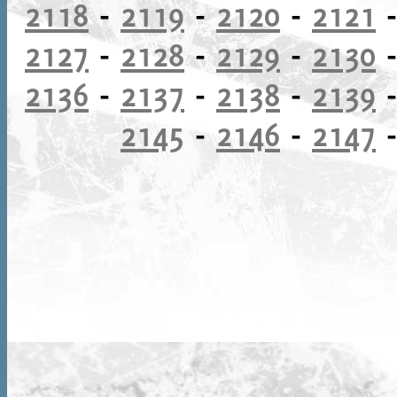
2118
-
2119
-
2120
-
2121
2127
-
2128
-
2129
-
2130
2136
-
2137
-
2138
-
2139
2145
-
2146
-
2147