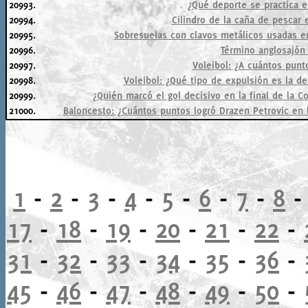
20993.
¿Qué deporte se practica e
20994.
Cilindro de la caña de pescar 
20995.
Sobresuelas con clavos metálicos usadas en
20996.
Término anglosajón
20997.
Voleibol: ¿A cuántos punt
20998.
Voleibol: ¿Qué tipo de expulsión es la de
20999.
¿Quién marcó el gol decisivo en la final de la 
21000.
Baloncesto: ¿Cuántos puntos logró Drazen Petrovic en l
1
-
2
-
3
-
4
-
5
-
6
-
7
-
8
17
-
18
-
19
-
20
-
21
-
22
-
31
-
32
-
33
-
34
-
35
-
36
-
45
-
46
-
47
-
48
-
49
-
50
-