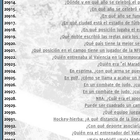
20914.
¿Dónde y en qué año se celebró el 
20915.
¿En qué año se celebró e
20916.
¿En qué año se fund
20917.
¿En qué ciudad está el estadio de fútb
20918.
¿En qué posición jugaba el e
20919.
¿Qué noble escribió las reglas para lo
20920.
¿Qué país tiene la mejor se
20921.
¿Qué posición en el campo tiene un jugador de la NF
20922.
¿Quién entrenaba al Valencia en la tempor
20923.
¿Quién era "el Marad
20924.
En esgrima, ¿con qué arma se pue
20925.
En golf, ¿cómo se llama a acabar un 
20926.
En un combate de judo, ¿cu
20927.
En un combate de judo, ¿cu
20928.
NBA: ¿Cuál era el ap
20929.
Puede ser cuadrado un cam
20930.
¿Qué equipo juega 
20931.
Hockey-hierba: ¿A qué distancia de la líne
20932.
¿Con qué deporte asociarí
20933.
¿Quién era el entrenador del Vale
20934.
¡¡Hala Madrid!! ¡¡Hala Madr