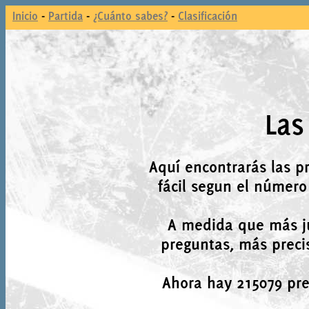
Inicio
-
Partida
-
¿Cuánto sabes?
-
Clasificación
Las
Aquí encontrarás las p
fácil segun el número
A medida que más j
preguntas, más precis
Ahora hay 215079 preg