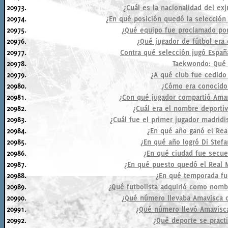
20973.
¿Cuál es la nacionalidad del ex
20974.
¿En qué posición quedó la selección
20975.
¿Qué equipo fue proclamado por
20976.
¿Qué jugador de fútbol era
20977.
Contra qué selección jugó España
20978.
Taekwondo: Qué s
20979.
¿A qué club fue cedido 
20980.
¿Cómo era conocido
20981.
¿Con qué jugador compartió Aman
20982.
¿Cuál era el nombre deporti
20983.
¿Cuál fue el primer jugador madrid
20984.
¿En qué año ganó el Rea
20985.
¿En qué año logró Di Stef
20986.
¿En qué ciudad fue secue
20987.
¿En qué puesto quedó el Real 
20988.
¿En qué temporada fu
20989.
¿Qué futbolista adquirió como nomb
20990.
¿Qué número llevaba Amavisca c
20991.
¿Qué número llevó Amavisca
20992.
¿Qué deporte se practi