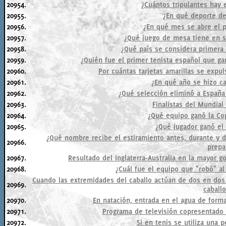
20954.
¿Cuántos tripulantes hay 
20955.
¿En qué deporte de
20956.
¿En qué mes se abre el p
20957.
¿Qué juego de mesa tiene en 
20958.
¿Qué país se considera primera
20959.
¿Quién fue el primer tenista español que g
20960.
Por cuántas tarjetas amarillas se expul
20961.
¿En qué año se hizo c
20962.
¿Qué selección eliminó a España
20963.
Finalistas del Mundial
20964.
¿Qué equipo ganó la Co
20965.
¿Qué jugador ganó el
¿Qué nombre recibe el estiramiento antes, durante y d
20966.
prepa
20967.
Resultado del Inglaterra-Australia en la mayor go
20968.
¿Cuál fue el equipo que "robó" al
Cuando las extremidades del caballo actúan de dos en dos
20969.
caballo
20970.
En natación, entrada en el agua de forma
20971.
Programa de televisión copresentado 
20972.
Si en tenis se utiliza una 