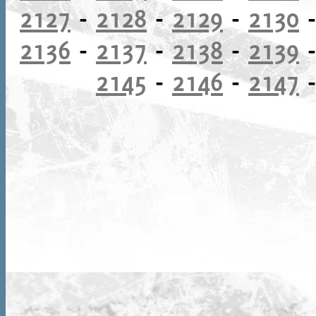
2127
-
2128
-
2129
-
2130
2136
-
2137
-
2138
-
2139
2145
-
2146
-
2147