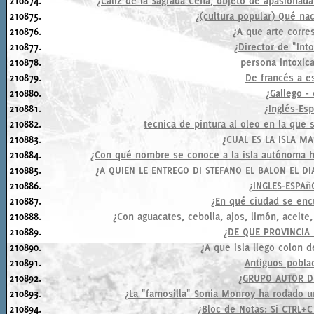
210874.
¿Cáliz de la Sagrada Cena, objeto de apasionad
210875.
¿(cultura popular) Qué na
210876.
¿A que arte corre
210877.
¿Director de "Into
210878.
persona intoxic
210879.
De francés a e
210880.
¿Gallego - 
210881.
¿Inglés-Esp
210882.
tecnica de pintura al oleo en la que
210883.
¿CUAL ES LA ISLA 
210884.
¿Con qué nombre se conoce a la isla autónoma ha
210885.
¿A QUIEN LE ENTREGO DI STEFANO EL BALON EL 
210886.
¿INGLES-ESPAñ
210887.
¿En qué ciudad se enc
210888.
¿Con aguacates, cebolla, ajos, limón, aceite,
210889.
¿DE QUE PROVINCIA 
210890.
¿A que isla llego colon 
210891.
Antiguos pobla
210892.
¿GRUPO AUTOR D
210893.
¿La "famosilla" Sonia Monroy ha rodado u
210894.
¿Bloc de Notas: Si CTRL+C