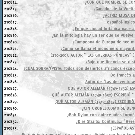
210814.
¿CON QUE NOMBRE SE CO
210815.
¿Ganador de la Vuelta
210816.
¿ACTRIZ MUSA DE
210817.
español-ingles:
210818.
¿En que ciudad británica nace a 
210819.
¿En la mitologia hay un ser que se vuelve 
210820.
¿Campeona de Europa de 100 m. v
210821.
¿Como se llama el monomero mayorita
210822.
(270-200). AUTOR " LAS GUERRAS PÚNICAS"
210823.
¿Bajo que licencia se dis
210824.
¿CUAL SOBRA?(PISTA: Todos son desiertos africanos excepto
210825.
De francés a
210826.
Autor de "Las desventura
210827.
QUÉ AUTOR ALEMÁN (1749-1832) ESC
210828.
QUÉ AUTOR ALEMÁN (1749-1832) ESCRIBIÓ " 
210829.
QUÉ AUTOR ALEMÁN (1749-1832) ESCRIBIÓ 
210830.
¿CINTURONES:COMO SE DEN
210831.
¿Bob Dylan con quince años formó
210832.
¿Dire Straits: Continua..: "Her
210833.
¿ESPAñOL-AS
¿En qué única película de su carrera, dirigida por Jose An