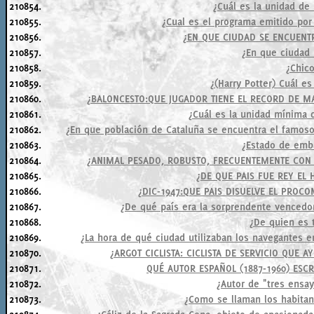
210854.
¿Cuál es la unidad de
210855.
¿Cual es el programa emitido por
210856.
¿EN QUE CIUDAD SE ENCUENTR
210857.
¿En que ciudad 
210858.
¿Chic
210859.
¿(Harry Potter) Cuál e
210860.
¿BALONCESTO:QUE JUGADOR TIENE EL RECORD DE MA
210861.
¿Cuál es la unidad mínima 
210862.
¿En que población de Cataluña se encuentra el famoso 
210863.
¿Estado de emb
210864.
¿ANIMAL PESADO, ROBUSTO, FRECUENTEMENTE CON
210865.
¿DE QUE PAIS FUE REY EL
210866.
¿DIC-1947:QUE PAIS DISUELVE EL PROC
210867.
¿De qué país era la sorprendente vencedor
210868.
¿De quien es t
210869.
¿La hora de qué ciudad utilizaban los navegantes en
210870.
¿ARGOT CICLISTA: CICLISTA DE SERVICIO QUE 
210871.
QUÉ AUTOR ESPAÑOL (1887-1960) ESCR
210872.
¿Autor de "tres ensay
210873.
¿Como se llaman los habitan