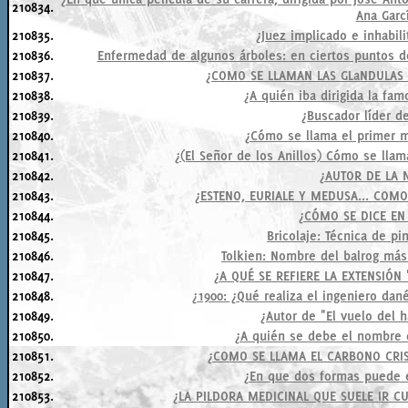
210834.
Ana Garc
210835.
¿Juez implicado e inhabil
210836.
Enfermedad de algunos árboles: en ciertos puntos d
210837.
¿COMO SE LLAMAN LAS GLaNDULAS
210838.
¿A quién iba dirigida la fa
210839.
¿Buscador líder de
210840.
¿Cómo se llama el primer m
210841.
¿(El Señor de los Anillos) Cómo se lla
210842.
¿AUTOR DE LA 
210843.
¿ESTENO, EURIALE Y MEDUSA... COM
210844.
¿CÓMO SE DICE EN 
210845.
Bricolaje: Técnica de pi
210846.
Tolkien: Nombre del balrog más
210847.
¿A QUÉ SE REFIERE LA EXTENSIÓN
210848.
¿1900: ¿Qué realiza el ingeniero d
210849.
¿Autor de "El vuelo del 
210850.
¿A quién se debe el nombre d
210851.
¿COMO SE LLAMA EL CARBONO CRIS
210852.
¿En que dos formas puede e
210853.
¿LA PILDORA MEDICINAL QUE SUELE IR C