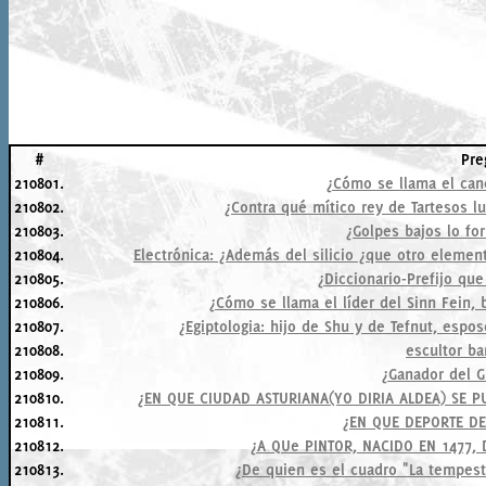
#
Pre
210801.
¿Cómo se llama el canc
210802.
¿Contra qué mítico rey de Tartesos l
210803.
¿Golpes bajos lo fo
210804.
Electrónica: ¿Además del silicio ¿que otro eleme
210805.
¿Diccionario-Prefijo que
210806.
¿Cómo se llama el líder del Sinn Fein, 
210807.
¿Egiptologia: hijo de Shu y de Tefnut, espos
210808.
escultor ba
210809.
¿Ganador del Gi
210810.
¿EN QUE CIUDAD ASTURIANA(YO DIRIA ALDEA) SE P
210811.
¿EN QUE DEPORTE D
210812.
¿A QUe PINTOR, NACIDO EN 1477, 
210813.
¿De quien es el cuadro "La tempes