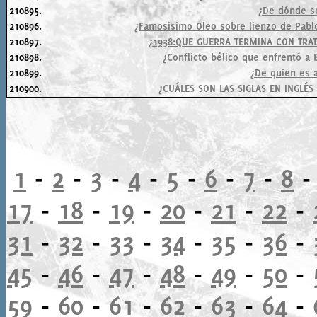
210895.
¿De dónde so
210896.
¿Famosisimo Oleo sobre lienzo de Pabl
210897.
¿1938:QUE GUERRA TERMINA CON TRAT
210898.
¿Conflicto bélico que enfrentó a 
210899.
¿De quien es
210900.
¿CUÁLES SON LAS SIGLAS EN INGLÉ
1
-
2
-
3
-
4
-
5
-
6
-
7
-
8
17
-
18
-
19
-
20
-
21
-
22
-
31
-
32
-
33
-
34
-
35
-
36
-
45
-
46
-
47
-
48
-
49
-
50
-
59
-
60
-
61
-
62
-
63
-
64
-