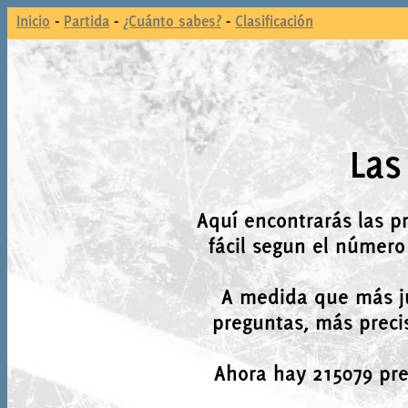
Inicio
-
Partida
-
¿Cuánto sabes?
-
Clasificación
Las
Aquí encontrarás las p
fácil segun el número
A medida que más j
preguntas, más precis
Ahora hay 215079 preg