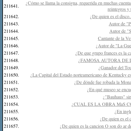
¿Cómo se llama la consigna, requerida en muchas cuentas b
211641.
reintegros y 
211642.
¿De quien es el disco.
211643.
Autor de "P
211644.
Autor de "
211645.
Cantante de la V
211646.
¿Autor de "La Gue
211647.
¿De que grupo frances es la c
211648.
¿FAMOSA AUTORA DE 
211649.
¿Ganador del Tou
211650.
¿La Capital del Estado norteamericano de Kentucky es F
211651.
¿De dónde fue robada la Mona 
211652.
¿En qué museo se encue
211653.
¿"Bauhaus" si
211654.
¿CUAL ES LA OBRA MaS 
211655.
¿En ingle
211656.
¿De quien es el 
211657.
¿De quien es la cancion O son do ar d