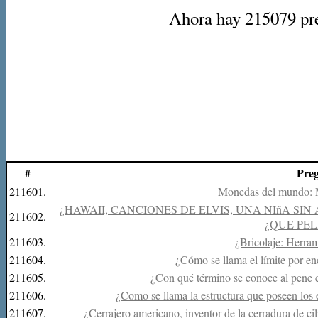
Ahora hay 215079 preg
#
Pre
211601.
Monedas del mundo: 
¿HAWAII, CANCIONES DE ELVIS, UNA NIñA S
211602.
¿QUE PEL
211603.
¿Bricolaje: Herram
211604.
¿Cómo se llama el límite por enc
211605.
¿Con qué término se conoce al pene e
211606.
¿Como se llama la estructura que poseen los
211607.
¿Cerrajero americano, inventor de la cerradura de ci