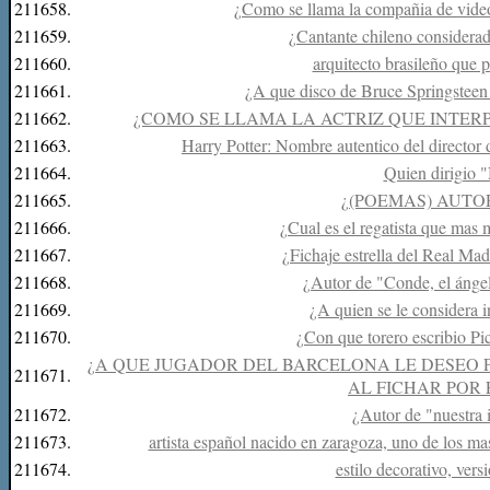
211658.
¿Como se llama la compañia de vid
211659.
¿Cantante chileno considera
211660.
arquitecto brasileño que p
211661.
¿A que disco de Bruce Springsteen 
211662.
¿COMO SE LLAMA LA ACTRIZ QUE INTERP
211663.
Harry Potter: Nombre autentico del director
211664.
Quien dirigio 
211665.
¿(POEMAS) AUTOR
211666.
¿Cual es el regatista que mas 
211667.
¿Fichaje estrella del Real Ma
211668.
¿Autor de "Conde, el ángel
211669.
¿A quien se le considera in
211670.
¿Con que torero escribio Pic
¿A QUE JUGADOR DEL BARCELONA LE DESEO
211671.
AL FICHAR POR
211672.
¿Autor de "nuestra 
211673.
artista español nacido en zaragoza, uno de los ma
211674.
estilo decorativo, vers