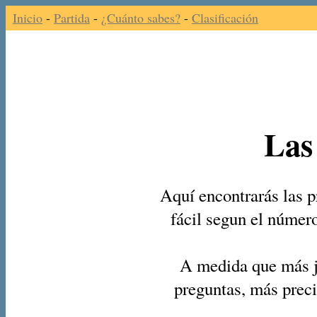
Inicio
-
Partida
-
¿Cuánto sabes?
-
Clasificación
Las
Aquí encontrarás las p
fácil segun el númer
A medida que más j
preguntas, más preci