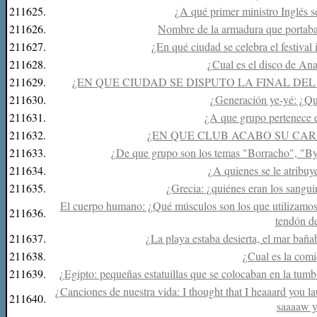
211625.
¿A qué primer ministro Inglés 
211626.
Nombre de la armadura que portaban l
211627.
¿En qué ciudad se celebra el festival
211628.
¿Cual es el disco de An
211629.
¿EN QUE CIUDAD SE DISPUTO LA FINAL DE
211630.
¿Generación ye-yé: ¿Qu
211631.
¿A que grupo pertenece e
211632.
¿EN QUE CLUB ACABO SU CAR
211633.
¿De que grupo son los temas "Borracho", "By
211634.
¿A quienes se le atribuy
211635.
¿Grecia: ¿quiénes eran los sanguin
El cuerpo humano: ¿Qué músculos son los que utilizamos p
211636.
tendón d
211637.
¿La playa estaba desierta, el mar bañab
211638.
¿Cual es la comi
211639.
¿Egipto: pequeñas estatuillas que se colocaban en la tumba
¿Canciones de nuestra vida: I thought that I heaaard you laug
211640.
saaaaw y