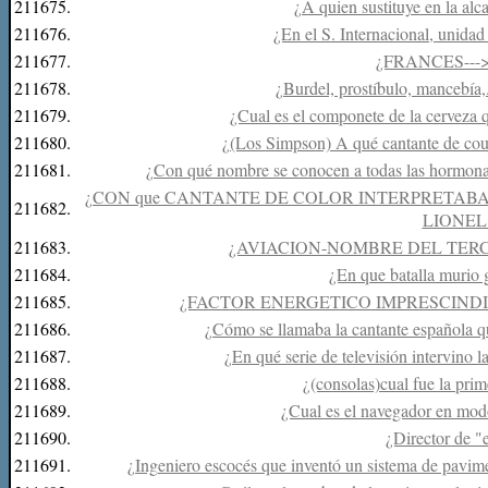
211675.
¿A quien sustituye en la alc
211676.
¿En el S. Internacional, unida
211677.
¿FRANCES---
211678.
¿Burdel, prostíbulo, mancebía,..
211679.
¿Cual es el componete de la cerveza 
211680.
¿(Los Simpson) A qué cantante de cou
211681.
¿Con qué nombre se conocen a todas las hormonas
¿CON que CANTANTE DE COLOR INTERPRETABA 
211682.
LIONEL
211683.
¿AVIACION-NOMBRE DEL TER
211684.
¿En que batalla murio 
211685.
¿FACTOR ENERGETICO IMPRESCINDI
211686.
¿Cómo se llamaba la cantante española qu
211687.
¿En qué serie de televisión intervino 
211688.
¿(consolas)cual fue la prim
211689.
¿Cual es el navegador en mod
211690.
¿Director de "
211691.
¿Ingeniero escocés que inventó un sistema de pavime