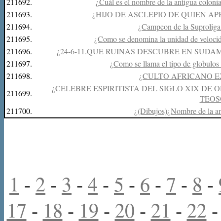
211692.
¿Cuál es el nombre de la antigua colonia
211693.
¿HIJO DE ASCLEPIO DE QUIEN A
211694.
¿Campeon de la Suproliga
211695.
¿Como se denomina la unidad de velocida
211696.
¿24-6-11.QUE RUINAS DESCUBRE EN SU
211697.
¿Como se llama el tipo de globulos
211698.
¿CULTO AFRICANO E
¿CELEBRE ESPIRITISTA DEL SIGLO XIX D
211699.
TEOS
211700.
¿(Dibujos)¿Nombre de la an
1
-
2
-
3
-
4
-
5
-
6
-
7
-
8
-
17
-
18
-
19
-
20
-
21
-
22