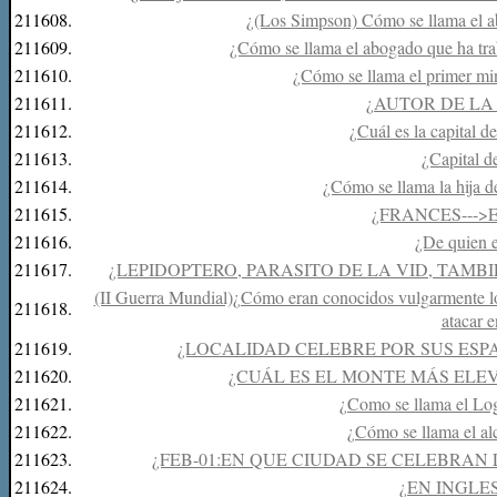
211608.
¿(Los Simpson) Cómo se llama el a
211609.
¿Cómo se llama el abogado que ha tra
211610.
¿Cómo se llama el primer mi
211611.
¿AUTOR DE LA 
211612.
¿Cuál es la capital d
211613.
¿Capital d
211614.
¿Cómo se llama la hija d
211615.
¿FRANCES--->
211616.
¿De quien e
211617.
¿LEPIDOPTERO, PARASITO DE LA VID, TAM
(II Guerra Mundial)¿Cómo eran conocidos vulgarmente lo
211618.
atacar 
211619.
¿LOCALIDAD CELEBRE POR SUS ESP
211620.
¿CUÁL ES EL MONTE MÁS ELEV
211621.
¿Como se llama el Log
211622.
¿Cómo se llama el al
211623.
¿FEB-01:EN QUE CIUDAD SE CELEBRAN
211624.
¿EN INGLE