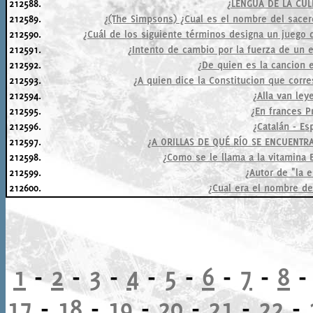
212588.
¿LENGUA DE LA CUL
212589.
¿(The Simpsons) ¿Cual es el nombre del sacerd
212590.
¿Cuál de los siguiente términos designa un juego d
212591.
¿Intento de cambio por la fuerza de un 
212592.
¿De quien es la cancion 
212593.
¿A quien dice la Constitucion que cor
212594.
¿Alla van ley
212595.
¿En frances P
212596.
¿Catalán - Es
212597.
¿A ORILLAS DE QUÉ RÍO SE ENCUENT
212598.
¿Como se le llama a la vitamina 
212599.
¿Autor de "la 
212600.
¿Cual era el nombre de
1
-
2
-
3
-
4
-
5
-
6
-
7
-
8
17
-
18
-
19
-
20
-
21
-
22
-