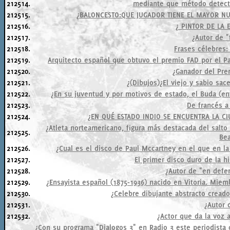
212514.
mediante que método detect
212515.
¿BALONCESTO:QUE JUGADOR TIENE EL MAYOR NU
212516.
¿ PINTOR DE LA 
212517.
¿Autor de "
212518.
Frases célebres:
212519.
Arquitecto español que obtuvo el premio FAD por el Pa
212520.
¿Ganador del Pre
212521.
¿(Dibujos)¿El viejo y sabio sa
212522.
¿En su juventud y por motivos de estado, el Buda (ent
212523.
De francés a 
212524.
¿EN QUÉ ESTADO INDIO SE ENCUENTRA LA CI
¿Atleta norteamericano, figura más destacada del salto
212525.
Be
212526.
¿Cual es el disco de Paul Mccartney en el que en l
212527.
El primer disco duro de la h
212528.
¿Autor de "en defe
212529.
¿Ensayista español (1875-1936) nacido en Vitoria. Miem
212530.
¿Celebre dibujante abstracto cread
212531.
¿Autor 
212532.
¿Actor que da la voz 
¿Con su programa "Dialogos 3" en Radio 3 este periodista