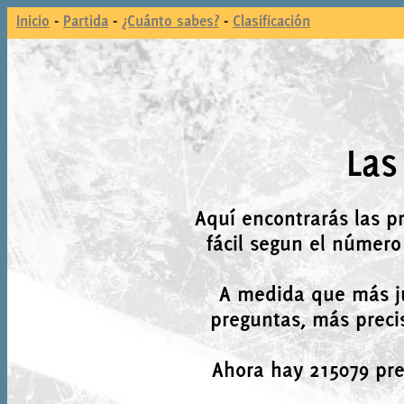
Inicio
-
Partida
-
¿Cuánto sabes?
-
Clasificación
Las
Aquí encontrarás las p
fácil segun el número
A medida que más j
preguntas, más precis
Ahora hay 215079 preg