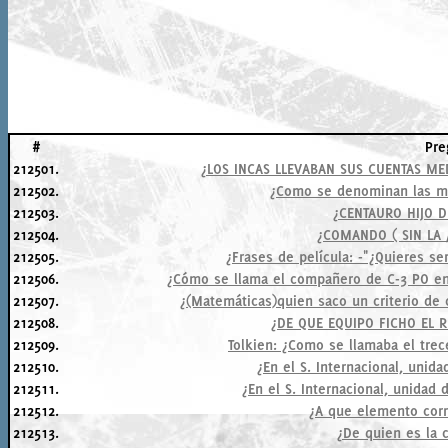
#
Pre
212501.
¿LOS INCAS LLEVABAN SUS CUENTAS M
212502.
¿Como se denominan las mo
212503.
¿CENTAURO HIJO D
212504.
¿COMANDO ( SIN LA /
212505.
¿Frases de película: -"¿Quieres se
212506.
¿Cómo se llama el compañero de C-3 PO en 
212507.
¿(Matemáticas)quien saco un criterio de 
212508.
¿DE QUE EQUIPO FICHO EL 
212509.
Tolkien: ¿Como se llamaba el trece
212510.
¿En el S. Internacional, unid
212511.
¿En el S. Internacional, unidad
212512.
¿A que elemento cor
212513.
¿De quien es la 