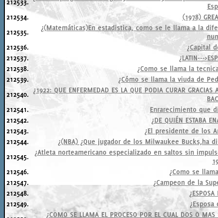
212533.
Esp
212534.
(1978) GREA
¿(Matemáticas)En estadistica, como se le llama a la dif
212535.
nu
212536.
¿Capital 
212537.
¿LATIN--->ES
212538.
¿Como se llama la tecnic
212539.
¿Cómo se llama la viuda de Ped
¿1922: QUE ENFERMEDAD ES LA QUE PODIA CURAR GRACIAS A 
212540.
BA
212541.
Enrarecimiento que di
212542.
¿DE QUIÉN ESTABA E
212543.
¿El presidente de los A
212544.
¿(NBA) ¿Que jugador de los Milwaukee Bucks,ha di
¿Atleta norteamericano especializado en saltos sin impul
212545.
1
212546.
¿Como se llama 
212547.
¿Campeon de la Sup
212548.
¿ESPOSA
212549.
¿Esposa 
¿COMO SE LLAMA EL PROCESO POR EL CUAL DOS O MAS 