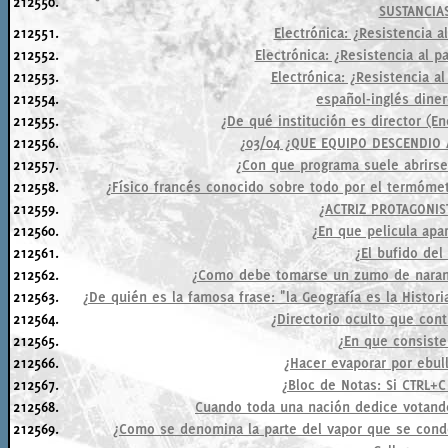
212550.
SUSTANCIA
212551.
Electrónica: ¿Resistencia a
212552.
Electrónica: ¿Resistencia al 
212553.
Electrónica: ¿Resistencia a
212554.
español-inglés dine
212555.
¿De qué institución es director (En
212556.
¿03/04 ¿QUE EQUIPO DESCENDIO 
212557.
¿Con que programa suele abrirse
212558.
¿Físico francés conocido sobre todo por el termómet
212559.
¿ACTRIZ PROTAGONIS
212560.
¿En que pelicula apa
212561.
¿El bufido del 
212562.
¿Como debe tomarse un zumo de naranj
212563.
¿De quién es la famosa frase: "la Geografía es la Histori
212564.
¿Directorio oculto que cont
212565.
¿En que consiste
212566.
¿Hacer evaporar por ebull
212567.
¿Bloc de Notas: Si CTRL+C
212568.
Cuando toda una nación dedice votando
212569.
¿Como se denomina la parte del vapor que se cond