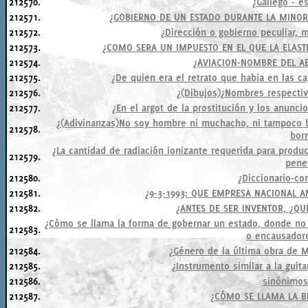
212570.
¿Gallego - e
212571.
¿GOBIERNO DE UN ESTADO DURANTE LA MINORÍ
212572.
¿Dirección o gobierno peculiar,
212573.
¿COMO SERA UN IMPUESTO EN EL QUE LA ELAST
212574.
¿AVIACION-NOMBRE DEL A
212575.
¿De quien era el retrato que habia en las c
212576.
¿(Dibujos)¿Nombres respecti
212577.
¿En el argot de la prostitución y los anunci
¿(Adivinanzas)No soy hombre ni muchacho, ni tampoco b
212578.
bor
¿La cantidad de radiación ionizante requerida para produ
212579.
pene
212580.
¿Diccionario-c
212581.
¿9-3-1993: QUE EMPRESA NACIONAL A
212582.
¿ANTES DE SER INVENTOR, ¿QU
¿Cómo se llama la forma de gobernar un estado, donde no
212583.
o encausador
212584.
¿Género de la última obra de M
212585.
¿Instrumento similar a la gui
212586.
sinónimos
212587.
¿CÓMO SE LLAMA LA B