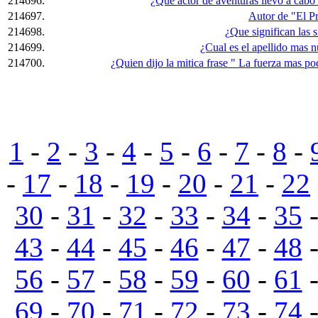
214696.
¿Que actor de aventuras llevo a cabo 
214697.
Autor de "El Pr
214698.
¿Que significan las 
214699.
¿Cual es el apellido mas
214700.
¿Quien dijo la mitica frase " La fuerza mas p
1
-
2
-
3
-
4
-
5
-
6
-
7
-
8
-
-
17
-
18
-
19
-
20
-
21
-
22
30
-
31
-
32
-
33
-
34
-
35
43
-
44
-
45
-
46
-
47
-
48
56
-
57
-
58
-
59
-
60
-
61
69
-
70
-
71
-
72
-
73
-
74