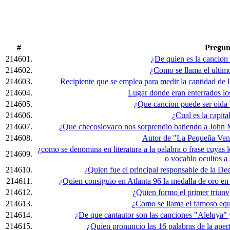
#
Pregun
214601.
¿De quien es la cancion
214602.
¿Como se llama el ultimo
214603.
Recipiente que se emplea para medir la cantidad de
214604.
Lugar donde eran enterrados los
214605.
¿Que cancion puede ser oida 
214606.
¿Cual es la capit
214607.
¿Que checoslovaco nos sorprendio batiendo a John 
214608.
Autor de "La Pequeña Ven
¿como se denomina en literatura a la palabra o frase cuyas 
214609.
o vocablo ocultos a
214610.
¿Quien fue el principal responsable de la D
214611.
¿Quien consiguio en Atlanta 96 la medalla de oro en 
214612.
¿Quien formo el primer triunv
214613.
¿Como se llama el famoso equ
214614.
¿De que cantautor son las canciones "Aleluya" 
214615.
¿Quien pronuncio las 16 palabras de la ape