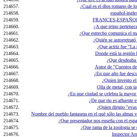
214657.
¿Cual es el dios romano de lo
214658.
español-ingle
214659.
FRANCES-ESPAÑOL
214660.
¿A que reino pertenec
214661.
¿Que estrecho comunica el m
214662.
¿Quién se autorretrató
214663.
¿Que actriz fue "La 
214664.
Donde está la región
214665.
¿Que desdeaba 
214666.
Autor de "Cuentos d
214667.
¿En que año fue desc
214668.
¿Quien invento e
214669.
Olla de metal, con t
214670.
¿En que ciudad se celebra la mayor
214671.
¿De que rio es afluente
214672.
¿Quien dirigio "evas
214673.
Nombre del pueblo fantasma en el qué sólo las almas 
214674.
¿Que presentador nos enseña con el espa
214675.
¿Que rama de la zoologia se 
214676.
Inspector Ardi