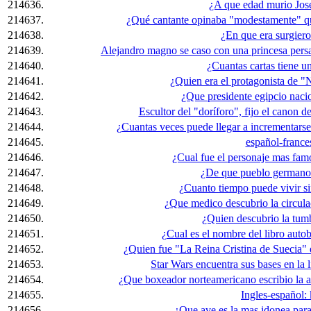
214636.
¿A que edad murio Jos
214637.
¿Qué cantante opinaba "modestamente" que 
214638.
¿En que era surgiero
214639.
Alejandro magno se caso con una princesa persa, 
214640.
¿Cuantas cartas tiene u
214641.
¿Quien era el protagonista de 
214642.
¿Que presidente egipcio nacio
214643.
Escultor del "doríforo", fijo el canon d
214644.
¿Cuantas veces puede llegar a incrementarse
214645.
español-france
214646.
¿Cual fue el personaje mas fam
214647.
¿De que pueblo germano 
214648.
¿Cuanto tiempo puede vivir s
214649.
¿Que medico descubrio la circula
214650.
¿Quien descubrio la tu
214651.
¿Cual es el nombre del libro auto
214652.
¿Quien fue "La Reina Cristina de Suecia"
214653.
Star Wars encuentra sus bases en la li
214654.
¿Que boxeador norteamericano escribio la a
214655.
Ingles-español:
214656.
¿Que ave es la mas idonea para 