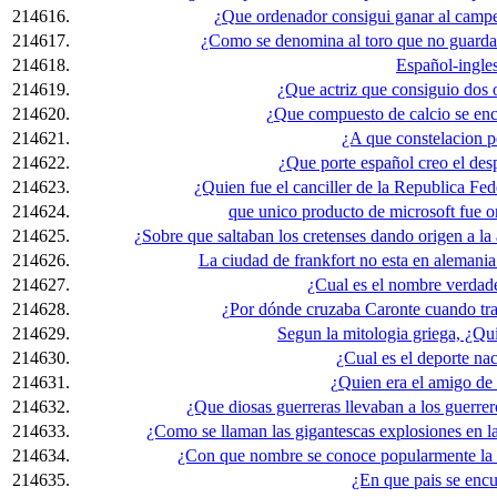
214616.
¿Que ordenador consigui ganar al camp
214617.
¿Como se denomina al toro que no guarda u
214618.
Español-ingle
214619.
¿Que actriz que consiguio dos 
214620.
¿Que compuesto de calcio se enc
214621.
¿A que constelacion p
214622.
¿Que porte español creo el de
214623.
¿Quien fue el canciller de la Republica F
214624.
que unico producto de microsoft fue or
214625.
¿Sobre que saltaban los cretenses dando origen a la
214626.
La ciudad de frankfort no esta en alemani
214627.
¿Cual es el nombre verdad
214628.
¿Por dónde cruzaba Caronte cuando tra
214629.
Segun la mitologia griega, ¿Qui
214630.
¿Cual es el deporte nac
214631.
¿Quien era el amigo de
214632.
¿Que diosas guerreras llevaban a los guerre
214633.
¿Como se llaman las gigantescas explosiones en la
214634.
¿Con que nombre se conoce popularmente la
214635.
¿En que pais se enc