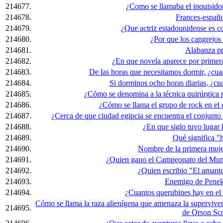
214677.
¿Como se llamaba el inquisido
214678.
Frances-españo
214679.
¿Que actriz estadounidense es 
214680.
¿Por que los cangrejos
214681.
Alabanza pr
214682.
¿En que novela aparece por primer
214683.
De las horas que necesitamos dormir, ¿cua
214684.
Si dorminos ocho horas diarias, ¿cu
214685.
¿Cómo se denomina a la técnica quirúrgica m
214686.
¿Cómo se llama el grupo de rock en el q
214687.
¿Cerca de que ciudad egipcia se encuentra el conjunto 
214688.
¿En que siglo tuvo lugar
214689.
Qué significa 
214690.
Nombre de la primera mujer
214691.
¿Quien gano el Campeonato del Mun
214692.
¿Quien escribio "El amante
214693.
Enemigo de Pene
214694.
¿Cuantos querubines hay en el t
Cómo se llama la raza alienígena que amenaza la supervive
214695.
de Orson Sco