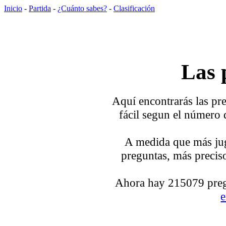
Inicio
-
Partida
-
¿Cuánto sabes?
-
Clasificación
Las 
Aquí encontrarás las pre
fácil segun el número 
A medida que más jug
preguntas, más preciso
Ahora hay 215079 pregu
e