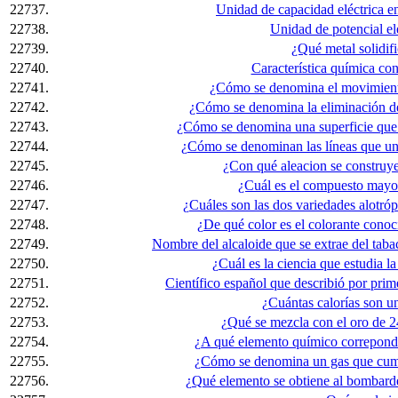
22737.
Unidad de capacidad eléctrica en
22738.
Unidad de potencial elé
22739.
¿Qué metal solidif
22740.
Característica química co
22741.
¿Cómo se denomina el movimiento
22742.
¿Cómo se denomina la eliminación de
22743.
¿Cómo se denomina una superficie que 
22744.
¿Cómo se denominan las líneas que un
22745.
¿Con qué aleacion se construye
22746.
¿Cuál es el compuesto mayori
22747.
¿Cuáles son las dos variedades alotró
22748.
¿De qué color es el colorante cono
22749.
Nombre del alcaloide que se extrae del taba
22750.
¿Cuál es la ciencia que estudia la
22751.
Científico español que describió por prime
22752.
¿Cuántas calorías son u
22753.
¿Qué se mezcla con el oro de 24
22754.
¿A qué elemento químico correponde
22755.
¿Cómo se denomina un gas que cump
22756.
¿Qué elemento se obtiene al bombarde