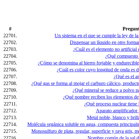
#
Pregun
22701.
Un sistema en el que se cumple la ley de la 
22702.
Dispensar un líquido en otro forma
22703.
¿Cuál es el elemento no artifici
22704.
¿Qué compuesto
22705.
¿Cómo se denomina al hierro forjable y endurecible
22706.
¿Cuál es color cuyo longitud de onda es 
22707.
¿Qué es el a
22708.
¿Qué gas se forma al mojar el carburo cálcico, product
22709.
¿Qué mineral se reduce a polvo p
22710.
¿Qué nombre reciben los elementos del
22711.
¿Qué proceso nuclear tiene
22712.
Aparato amplificador
22713.
Metal noble, blanco y bril
22714.
Molécula orgánica soluble en agua, compuesta principal
22715.
Monosulfuro de plata, regular, superficie y raya gris,
22716.
Nombre común de la sal de