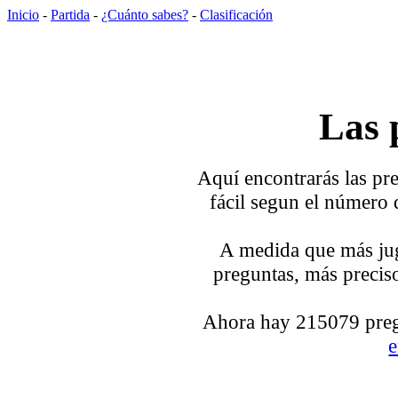
Inicio
-
Partida
-
¿Cuánto sabes?
-
Clasificación
Las 
Aquí encontrarás las pre
fácil segun el número 
A medida que más jug
preguntas, más preciso
Ahora hay 215079 pregu
e