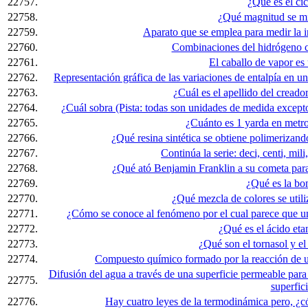
22757.
¿Qué es el cic
22758.
¿Qué magnitud se mi
22759.
Aparato que se emplea para medir la in
22760.
Combinaciones del hidrógeno c
22761.
El caballo de vapor es 
22762.
Representación gráfica de las variaciones de entalpía en u
22763.
¿Cuál es el apellido del creador
22764.
¿Cuál sobra (Pista: todas son unidades de medida excepto
22765.
¿Cuánto es 1 yarda en metro
22766.
¿Qué resina sintética se obtiene polimerizan
22767.
Continúa la serie: deci, centi, mili
22768.
¿Qué ató Benjamin Franklin a su cometa para 
22769.
¿Qué es la b
22770.
¿Qué mezcla de colores se utili
22771.
¿Cómo se conoce al fenómeno por el cual parece que un
22772.
¿Qué es el ácido eta
22773.
¿Qué son el tornasol y el
22774.
Compuesto químico formado por la reacción de u
Difusión del agua a través de una superficie permeable para
22775.
superfici
22776.
Hay cuatro leyes de la termodinámica pero, ¿cóm