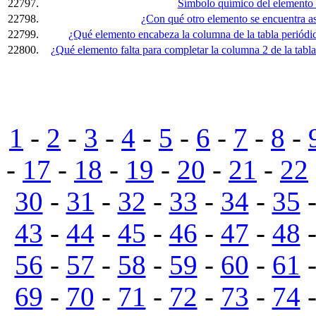
22797.
Símbolo químico del elemento
22798.
¿Con qué otro elemento se encuentra as
22799.
¿Qué elemento encabeza la columna de la tabla periódica 
22800.
¿Qué elemento falta para completar la columna 2 de la tabla 
1
-
2
-
3
-
4
-
5
-
6
-
7
-
8
-
-
17
-
18
-
19
-
20
-
21
-
22
30
-
31
-
32
-
33
-
34
-
35
43
-
44
-
45
-
46
-
47
-
48
56
-
57
-
58
-
59
-
60
-
61
69
-
70
-
71
-
72
-
73
-
74