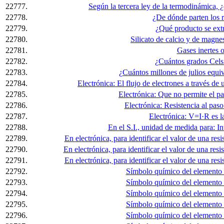
22777.
Según la tercera ley de la termodinámica, 
22778.
¿De dónde parten los 
22779.
¿Qué producto se extr
22780.
Silicato de calcio y de magnes
22781.
Gases inertes o
22782.
¿Cuántos grados Cels
22783.
¿Cuántos millones de julios equi
22784.
Electrónica: El flujo de electrones a través de
22785.
Electrónica: Que no permite el pas
22786.
Electrónica: Resistencia al pas
22787.
Electrónica: V=I·R es la
22788.
En el S.I., unidad de medida para: 
22789.
En electrónica, para identificar el valor de una resi
22790.
En electrónica, para identificar el valor de una resi
22791.
En electrónica, para identificar el valor de una resi
22792.
Símbolo químico del elemento
22793.
Símbolo químico del elemento
22794.
Símbolo químico del elemento
22795.
Símbolo químico del elemento
22796.
Símbolo químico del elemento