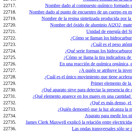
22717.
Nombre dado al compuesto químico formado po
22718.
Nombre dado al punto de encuentro de un cuerpo en mo
22719.
Nombre de la resina sintetizada producida por la 
22720.
Nombre del óxido de aluminio Al2O2, materi
22721.
Unidad de energía del S
22722.
¿Cómo se llaman los hidrocarbur
22723.
¿Cuál es el peso atóm
22724.
¿Qué serie forman los hidrocarburos
22725.
¿Cómo se llama la tira indicadora d
22726.
En una reacción de química orgánica, e
22727.
¿A quién se atribuye la inv
22728.
¿Cuál es el único movimiento que tiene aceler
22729.
Primer elemento de la 
22730.
¿Qué aparato sirve para detectar la presencia de 
22731.
¿Qué elemento aparece en los mares en una cantidad
22732.
¿Qué es más denso, el a
22733.
¿Quién demostró que la luz alcanza la 
22734.
Aparato para medir los ni
22735.
James Clerk Maxwell explicó la relación entre electricid
22736.
Las ondas transversales sólo se 