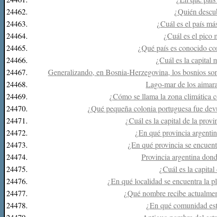
24462.
¿Quién descu
24463.
¿Cuál es el país má
24464.
¿Cuál es el pico 
24465.
¿Qué país es conocido co
24466.
¿Cuál es la capital
24467.
Generalizando, en Bosnia-Herzegovina, los bosnios son 
24468.
Lago-mar de los aimara
24469.
¿Cómo se llama la zona climática c
24470.
¿Qué pequeña colonia portuguesa fue devu
24471.
¿Cuál es la capital de la prov
24472.
¿En qué provincia argentin
24473.
¿En qué provincia se encuen
24474.
Provincia argentina don
24475.
¿Cuál es la capital
24476.
¿En qué localidad se encuentra la 
24477.
¿Qué nombre recibe actualment
24478.
¿En qué comunidad est