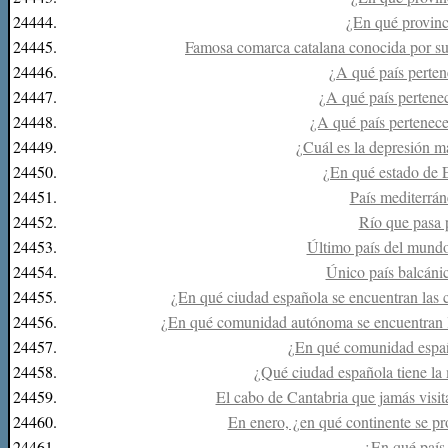
24444.
¿En qué provinci
24445.
Famosa comarca catalana conocida por sus
24446.
¿A qué país perten
24447.
¿A qué país pertenec
24448.
¿A qué país pertenece 
24449.
¿Cuál es la depresión 
24450.
¿En qué estado de
24451.
País mediterrá
24452.
Río que pasa 
24453.
Último país del mundo
24454.
Único país balcánic
24455.
¿En qué ciudad española se encuentran las 
24456.
¿En qué comunidad autónoma se encuentran l
24457.
¿En qué comunidad españ
24458.
¿Qué ciudad española tiene la
24459.
El cabo de Cantabria que jamás visita
24460.
En enero, ¿en qué continente se pr
24461.
¿En qué país