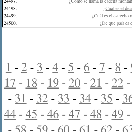
24497.
¿Cómo se llama la cadena monta
24498.
¿Cuál es el des
24499.
¿Cuál es el estrecho
24500.
¿De qué país es 
1
-
2
-
3
-
4
-
5
-
6
-
7
-
8
-
17
-
18
-
19
-
20
-
21
-
22
-
31
-
32
-
33
-
34
-
35
-
3
44
-
45
-
46
-
47
-
48
-
49
-
58
-
59
-
60
-
61
-
62
-
6