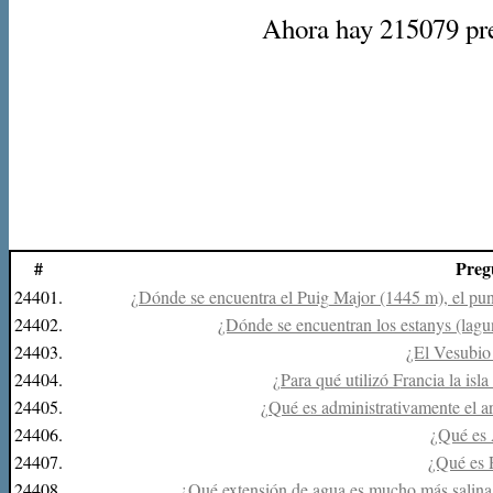
Ahora hay 215079 preg
#
Preg
24401.
¿Dónde se encuentra el Puig Major (1445 m), el punt
24402.
¿Dónde se encuentran los estanys (lagu
24403.
¿El Vesubio 
24404.
¿Para qué utilizó Francia la is
24405.
¿Qué es administrativamente el ar
24406.
¿Qué es 
24407.
¿Qué es 
24408.
¿Qué extensión de agua es mucho más salina,