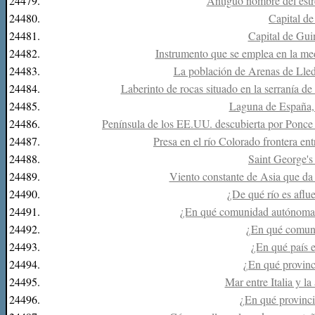
24479.
Antiguo nombre del estr
24480.
Capital d
24481.
Capital de Gui
24482.
Instrumento que se emplea en la med
24483.
La población de Arenas de Lledó
24484.
Laberinto de rocas situado en la serranía d
24485.
Laguna de España, 
24486.
Península de los EE.UU. descubierta por Ponce
24487.
Presa en el río Colorado frontera en
24488.
Saint George's 
24489.
Viento constante de Asia que da l
24490.
¿De qué río es aflu
24491.
¿En qué comunidad autónoma
24492.
¿En qué comun
24493.
¿En qué país 
24494.
¿En qué provinc
24495.
Mar entre Italia y l
24496.
¿En qué provinci