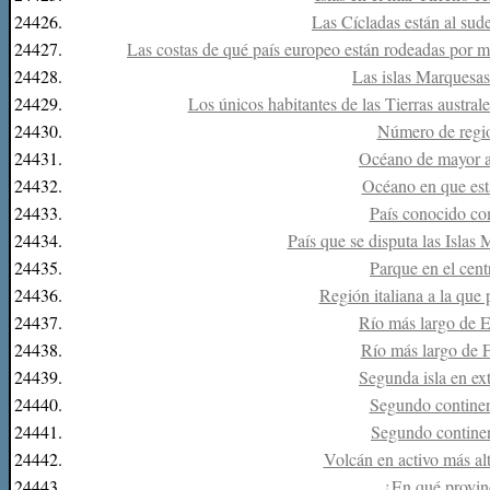
24426.
Las Cícladas están al sud
24427.
Las costas de qué país europeo están rodeadas por má
24428.
Las islas Marquesas
24429.
Los únicos habitantes de las Tierras australe
24430.
Número de regio
24431.
Océano de mayor a
24432.
Océano en que est
24433.
País conocido co
24434.
País que se disputa las Islas
24435.
Parque en el cen
24436.
Región italiana a la que 
24437.
Río más largo de 
24438.
Río más largo de 
24439.
Segunda isla en ex
24440.
Segundo contine
24441.
Segundo contine
24442.
Volcán en activo más al
24443.
¿En qué provin