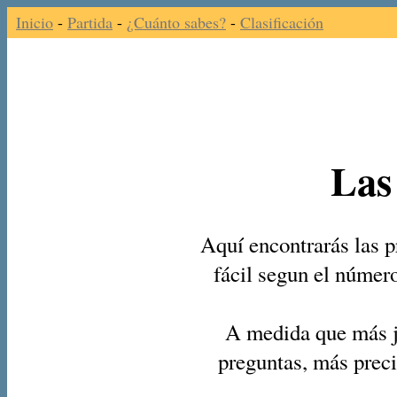
Inicio
-
Partida
-
¿Cuánto sabes?
-
Clasificación
Las
Aquí encontrarás las p
fácil segun el númer
A medida que más j
preguntas, más preci