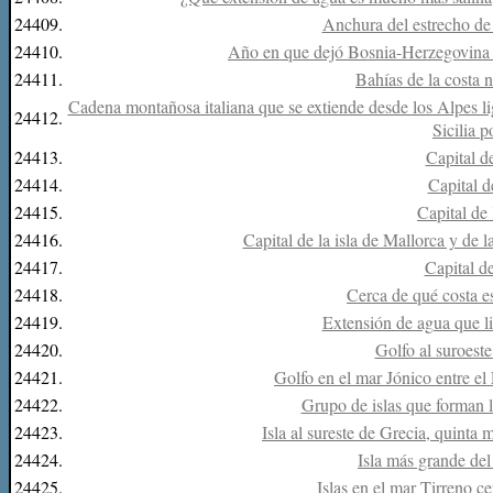
24409.
Anchura del estrecho de
24410.
Año en que dejó Bosnia-Herzegovina d
24411.
Bahías de la costa 
Cadena montañosa italiana que se extiende desde los Alpes lig
24412.
Sicilia p
24413.
Capital d
24414.
Capital 
24415.
Capital de
24416.
Capital de la isla de Mallorca y de
24417.
Capital d
24418.
Cerca de qué costa es
24419.
Extensión de agua que li
24420.
Golfo al suroest
24421.
Golfo en el mar Jónico entre el
24422.
Grupo de islas que forman 
24423.
Isla al sureste de Grecia, quinta
24424.
Isla más grande de
24425.
Islas en el mar Tirreno ce