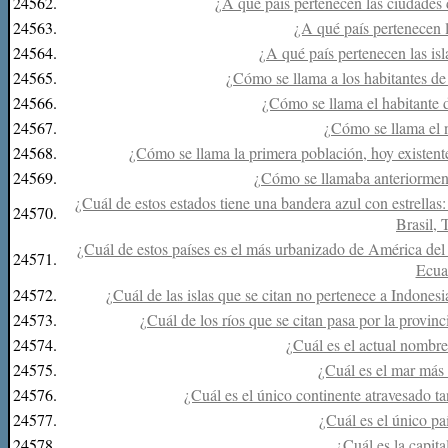
24562.
¿A qué país pertenecen las ciudade
24563.
¿A qué país pertenecen 
24564.
¿A qué país pertenecen las is
24565.
¿Cómo se llama a los habitantes de
24566.
¿Cómo se llama el habitante 
24567.
¿Cómo se llama el 
24568.
¿Cómo se llama la primera población, hoy existente
24569.
¿Cómo se llamaba anteriormen
¿Cuál de estos estados tiene una bandera azul con estrellas
24570.
Brasil,
¿Cuál de estos países es el más urbanizado de América del
24571.
Ecua
24572.
¿Cuál de las islas que se citan no pertenece a Indones
24573.
¿Cuál de los ríos que se citan pasa por la provin
24574.
¿Cuál es el actual nombr
24575.
¿Cuál es el mar más
24576.
¿Cuál es el único continente atravesado t
24577.
¿Cuál es el único pa
24578.
¿Cuál es la capi