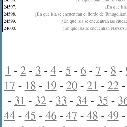
24597.
¿En qué isl
24598.
¿En qué isla se encuentran el fiordo de Tunugdliarfi
24599.
¿En qué isla se encuentran las ciud
24600.
¿En qué isla se encuentran Narsarsu
1
-
2
-
3
-
4
-
5
-
6
-
7
-
8
-
17
-
18
-
19
-
20
-
21
-
22
-
31
-
32
-
33
-
34
-
35
-
3
44
-
45
-
46
-
47
-
48
-
49