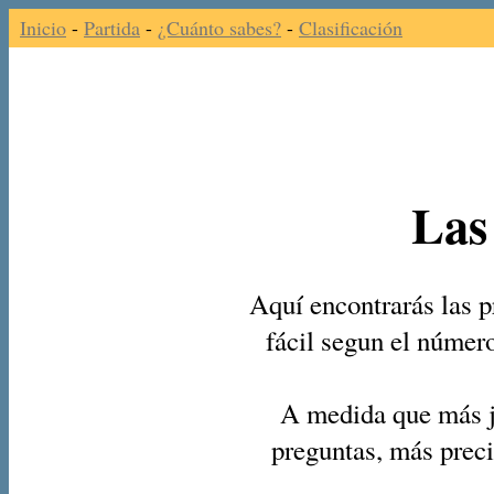
Inicio
-
Partida
-
¿Cuánto sabes?
-
Clasificación
Las
Aquí encontrarás las p
fácil segun el númer
A medida que más j
preguntas, más preci