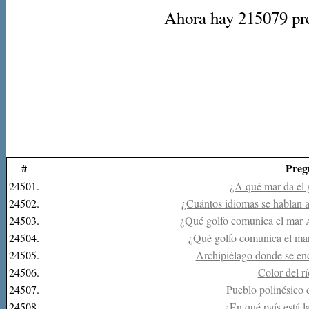
Ahora hay 215079 preg
#
Preg
24501.
¿A qué mar da el 
24502.
¿Cuántos idiomas se hablan 
24503.
¿Qué golfo comunica el mar A
24504.
¿Qué golfo comunica el ma
24505.
Archipiélago donde se enc
24506.
Color del r
24507.
Pueblo polinésico
24508.
¿En qué país está 