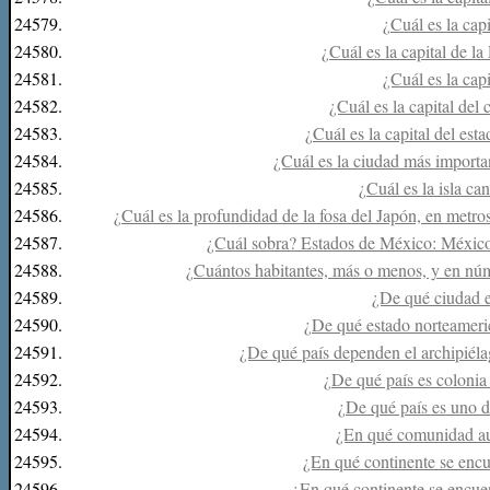
24579.
¿Cuál es la cap
24580.
¿Cuál es la capital de 
24581.
¿Cuál es la cap
24582.
¿Cuál es la capital del
24583.
¿Cuál es la capital del est
24584.
¿Cuál es la ciudad más importan
24585.
¿Cuál es la isla c
24586.
¿Cuál es la profundidad de la fosa del Japón, en metros
24587.
¿Cuál sobra? Estados de México: México
24588.
¿Cuántos habitantes, más o menos, y en nú
24589.
¿De qué ciudad 
24590.
¿De qué estado norteameri
24591.
¿De qué país dependen el archipiéla
24592.
¿De qué país es colonia 
24593.
¿De qué país es uno d
24594.
¿En qué comunidad au
24595.
¿En qué continente se encu
24596.
¿En qué continente se encue