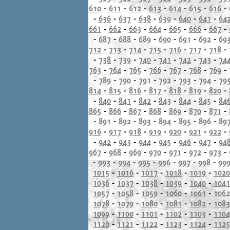
610
-
611
-
612
-
613
-
614
-
615
-
616
-
-
636
-
637
-
638
-
639
-
640
-
641
-
64
661
-
662
-
663
-
664
-
665
-
666
-
667
-
-
687
-
688
-
689
-
690
-
691
-
692
-
69
712
-
713
-
714
-
715
-
716
-
717
-
718
-
-
738
-
739
-
740
-
741
-
742
-
743
-
74
763
-
764
-
765
-
766
-
767
-
768
-
769
-
-
789
-
790
-
791
-
792
-
793
-
794
-
79
814
-
815
-
816
-
817
-
818
-
819
-
820
-
-
840
-
841
-
842
-
843
-
844
-
845
-
84
865
-
866
-
867
-
868
-
869
-
870
-
871
-
-
891
-
892
-
893
-
894
-
895
-
896
-
89
916
-
917
-
918
-
919
-
920
-
921
-
922
-
-
942
-
943
-
944
-
945
-
946
-
947
-
94
967
-
968
-
969
-
970
-
971
-
972
-
973
-
-
993
-
994
-
995
-
996
-
997
-
998
-
99
1015
-
1016
-
1017
-
1018
-
1019
-
1020
1036
-
1037
-
1038
-
1039
-
1040
-
1041
1057
-
1058
-
1059
-
1060
-
1061
-
1062
1078
-
1079
-
1080
-
1081
-
1082
-
1083
1099
-
1100
-
1101
-
1102
-
1103
-
1104
1120
-
1121
-
1122
-
1123
-
1124
-
1125