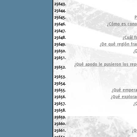
25643.
25644.
25645.
P
25646.
¿Cómo es conoc
25647.
25648.
¿Cuál f
25649.
¿De qué región fra
25650.
¿
25651.
¿Qué apodo le pusieron los rep
25652.
25653.
25654.
25655.
¿Qué emperad
25656.
¿Qué explorad
25657.
¿
25658.
25659.
25660.
25661.
¿Q
25662.