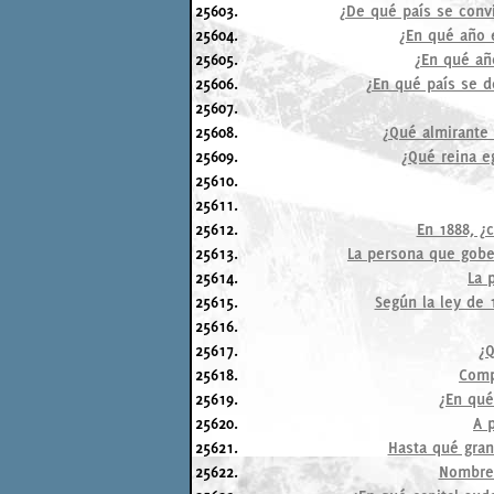
25603.
¿De qué país se convi
25604.
¿En qué año e
25605.
¿En qué añ
25606.
¿En qué país se d
25607.
25608.
¿Qué almirante 
25609.
¿Qué reina e
25610.
25611.
25612.
En 1888, ¿c
25613.
La persona que gober
25614.
La 
25615.
Según la ley de 
25616.
25617.
¿Q
25618.
Compl
25619.
¿En qué
25620.
A p
25621.
Hasta qué gran
25622.
Nombre 