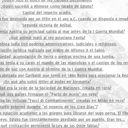
¿Quién sucedió a Ahmose como faraón de Egipto?
Capital del imperio acadio.
fue destruida por un tifón en el 492 a.C. cuando se disponía a invadi
Segunda victoria de Aníbal.
enía Austria su principal salida al mar antes de la I Guerra Mundial?
¿Qué animal mató al rey asturiano Favila?
blea judía con poderes administrativos, judiciales y religiosos.
lación jurídica realizada por orden de Alfonso X el Sabio.
güedad, acumulación de tierra o piedras encima de una tumba.
as tenía a su cargo el mando de las maniobras y el castigo de los r
ado de paz con Austria al término de la I Guerra Mundial.
cabezada por Garibaldi que tomó en 1860 Roma para proclamar la Repú
¿En qué año subió Hitler al poder en Alemania?
dad era la sede de la Sociedad de Naciones, creada en 1919?
Qué dos países firmaron el "Pacto de Acero" en 1939?
ba las milicias "Fasci di Combattimento" creadas en MiIán en 1919?
Quién gobernó durante "el Imperio de los Cien Días"?
s egipcios acudieron a los griegos para librarse del yugo persa. El libe
evo, Egipto fue constantemente asediado por un pueblo. Eran los...
 qué civilización perteneció la Ley de las Doce Tablas?