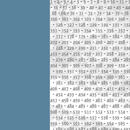
1
-
2
-
3
-
4
-
5
-
6
-
7
-
8
-
9
-
10
-
11
-
-
36
-
37
-
38
-
39
-
40
-
41
-
42
-
43
-
44
68
-
69
-
70
-
71
-
72
-
73
-
74
-
75
-
76
100
-
101
-
102
-
103
-
104
-
105
-
106
-
-
126
-
127
-
128
-
129
-
130
-
131
-
13
151
-
152
-
153
-
154
-
155
-
156
-
157
-
-
177
-
178
-
179
-
180
-
181
-
182
-
18
202
-
203
-
204
-
205
-
206
-
207
-
208
-
-
228
-
229
-
230
-
231
-
232
-
233
-
23
253
-
254
-
255
-
256
-
257
-
258
-
259
-
-
279
-
280
-
281
-
282
-
283
-
284
-
28
304
-
305
-
306
-
307
-
308
-
309
-
310
-
-
330
-
331
-
332
-
333
-
334
-
335
-
33
355
-
356
-
357
-
358
-
359
-
360
-
361
-
-
381
-
382
-
383
-
384
-
385
-
386
-
38
406
-
407
-
408
-
409
-
410
-
411
-
412
-
-
432
-
433
-
434
-
435
-
436
-
437
-
43
457
-
458
-
459
-
460
-
461
-
462
-
463
-
-
483
-
484
-
485
-
486
-
487
-
488
-
48
508
-
509
-
510
-
511
-
512
-
513
-
514
-
-
534
-
535
-
536
-
537
-
538
-
539
-
54
559
-
560
-
561
-
562
-
563
-
564
-
565
-
-
585
-
586
-
587
-
588
-
589
-
590
-
59