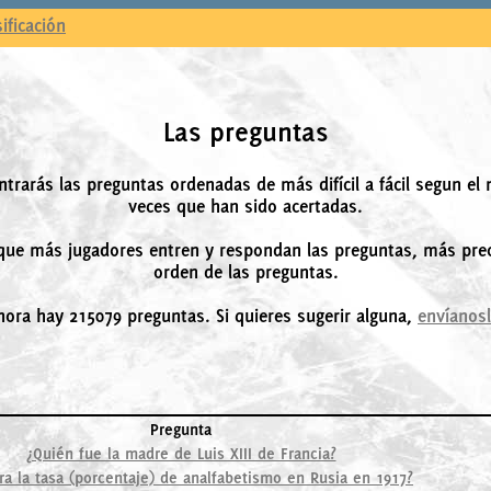
sificación
Las preguntas
ntrarás las preguntas ordenadas de más difícil a fácil segun el
veces que han sido acertadas.
ue más jugadores entren y respondan las preguntas, más prec
orden de las preguntas.
hora hay 215079 preguntas. Si quieres sugerir alguna,
envíanos
Pregunta
¿Quién fue la madre de Luis XIII de Francia?
ra la tasa (porcentaje) de analfabetismo en Rusia en 1917?