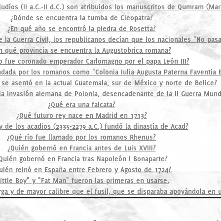
judíos (II a.C.-II d.C.) son atribuidos los manuscritos de Qumram (Ma
¿Dónde se encuentra la tumba de Cleopatra?
¿En qué año se encontró la piedra de Rosetta?
 la Guerra Civil, los republicanos decían que los nacionales "No pasa
n qué provincia se encuentra la Augustobrica romana?
o fue coronado emperador Carlomagno por el papa León III?
ndada por los romanos como "Colonia Iulia Augusta Paterna Faventia 
n se asentó en la actual Guatemala, sur de México y norte de Belice?
la invasión alemana de Polonia, desencadenante de la II Guerra Mund
¿Qué era una falcata?
¿Qué futuro rey nace en Madrid en 1713?
y de los acadios (2335-2279 a.C.) fundó la dinastía de Acad?
¿Qué río fue llamado por los romanos Rhenus?
¿Quién gobernó en Francia antes de Luis XVIII?
Quién gobernó en Francia tras Napoleón I Bonaparte?
uién reinó en España entre Febrero y Agosto de 1724?
Little Boy" y "Fat Man" fueron las primeras en usarse.
ga y de mayor calibre que el fusil, que se disparaba apoyándola en u