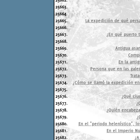
25663.
25664.
25665.
La expedición de qué persa 
25666.
25667.
¿En qué puerto t
25668.
25669.
Antigua asam
25670.
Compi
25671.
En la anti
25672.
Persona que en las galer
25673.
Trat
25674.
¿Cómo se llamó la expedición en
25675.
25676.
¿Qué ciu
25677.
¿
25678.
¿Quién encabeza
25679.
¿
25680.
En el "periodo helenístico", lo
25681.
En el Imperio Nu
25682.
¿A