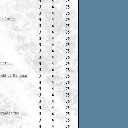
3
4
75
3
4
75
r Grecia.
3
4
75
3
4
75
3
4
75
3
4
75
3
4
75
3
4
75
3
4
75
emeros.
3
4
75
3
4
75
blica Italiana?
3
4
75
3
4
75
3
4
75
3
4
75
3
4
75
3
4
75
rtador fue...
3
4
75
3
4
75
3
4
75