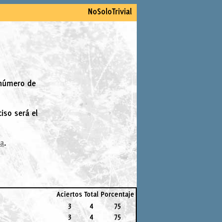
NoSoloTrivial
 número de
iso será el
la
.
Aciertos
Total
Porcentaje
3
4
75
3
4
75