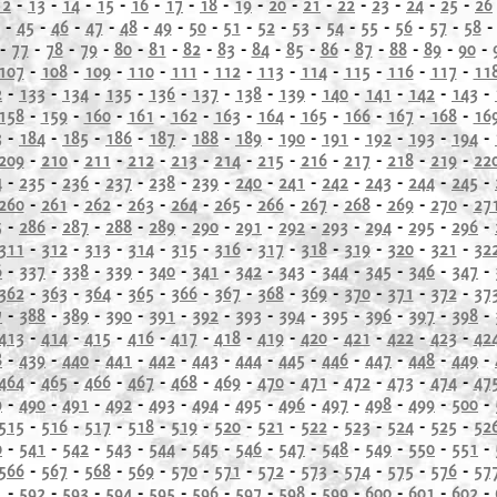
12
-
13
-
14
-
15
-
16
-
17
-
18
-
19
-
20
-
21
-
22
-
23
-
24
-
25
-
26
-
45
-
46
-
47
-
48
-
49
-
50
-
51
-
52
-
53
-
54
-
55
-
56
-
57
-
58
-
77
-
78
-
79
-
80
-
81
-
82
-
83
-
84
-
85
-
86
-
87
-
88
-
89
-
90
-
107
-
108
-
109
-
110
-
111
-
112
-
113
-
114
-
115
-
116
-
117
-
11
2
-
133
-
134
-
135
-
136
-
137
-
138
-
139
-
140
-
141
-
142
-
143
-
158
-
159
-
160
-
161
-
162
-
163
-
164
-
165
-
166
-
167
-
168
-
16
3
-
184
-
185
-
186
-
187
-
188
-
189
-
190
-
191
-
192
-
193
-
194
-
209
-
210
-
211
-
212
-
213
-
214
-
215
-
216
-
217
-
218
-
219
-
22
4
-
235
-
236
-
237
-
238
-
239
-
240
-
241
-
242
-
243
-
244
-
245
-
260
-
261
-
262
-
263
-
264
-
265
-
266
-
267
-
268
-
269
-
270
-
27
5
-
286
-
287
-
288
-
289
-
290
-
291
-
292
-
293
-
294
-
295
-
296
-
311
-
312
-
313
-
314
-
315
-
316
-
317
-
318
-
319
-
320
-
321
-
32
6
-
337
-
338
-
339
-
340
-
341
-
342
-
343
-
344
-
345
-
346
-
347
-
362
-
363
-
364
-
365
-
366
-
367
-
368
-
369
-
370
-
371
-
372
-
37
7
-
388
-
389
-
390
-
391
-
392
-
393
-
394
-
395
-
396
-
397
-
398
-
413
-
414
-
415
-
416
-
417
-
418
-
419
-
420
-
421
-
422
-
423
-
42
8
-
439
-
440
-
441
-
442
-
443
-
444
-
445
-
446
-
447
-
448
-
449
-
464
-
465
-
466
-
467
-
468
-
469
-
470
-
471
-
472
-
473
-
474
-
47
9
-
490
-
491
-
492
-
493
-
494
-
495
-
496
-
497
-
498
-
499
-
500
-
515
-
516
-
517
-
518
-
519
-
520
-
521
-
522
-
523
-
524
-
525
-
52
0
-
541
-
542
-
543
-
544
-
545
-
546
-
547
-
548
-
549
-
550
-
551
-
566
-
567
-
568
-
569
-
570
-
571
-
572
-
573
-
574
-
575
-
576
-
57
1
-
592
-
593
-
594
-
595
-
596
-
597
-
598
-
599
-
600
-
601
-
602
-