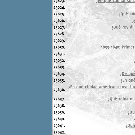
25623.
¿En qué capital sud
25624.
25625.
¿Qué año
25626.
¿
25627.
¿Qué rey di
25628.
25629.
25630.
1833-1840: Primer
25631.
25632.
25633.
25634.
¿De qué
25635.
¿En qué
¿En qué ciudad americana tuvo lu
25636.
25637.
¿Qué reina ma
25638.
25639.
¿Qu
25640.
25641.
¿Qui
25642.