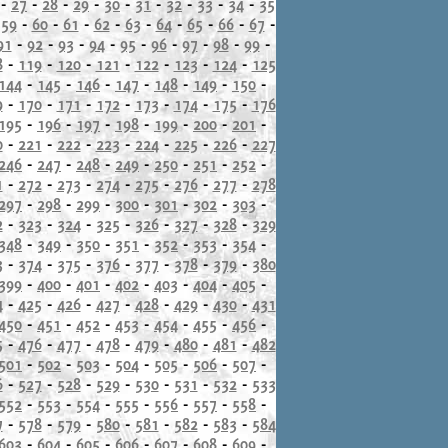
-
27
-
28
-
29
-
30
-
31
-
32
-
33
-
34
-
35
-
59
-
60
-
61
-
62
-
63
-
64
-
65
-
66
-
67
-
91
-
92
-
93
-
94
-
95
-
96
-
97
-
98
-
99
-
8
-
119
-
120
-
121
-
122
-
123
-
124
-
125
144
-
145
-
146
-
147
-
148
-
149
-
150
-
9
-
170
-
171
-
172
-
173
-
174
-
175
-
176
195
-
196
-
197
-
198
-
199
-
200
-
201
-
0
-
221
-
222
-
223
-
224
-
225
-
226
-
227
246
-
247
-
248
-
249
-
250
-
251
-
252
-
1
-
272
-
273
-
274
-
275
-
276
-
277
-
278
297
-
298
-
299
-
300
-
301
-
302
-
303
-
2
-
323
-
324
-
325
-
326
-
327
-
328
-
329
348
-
349
-
350
-
351
-
352
-
353
-
354
-
3
-
374
-
375
-
376
-
377
-
378
-
379
-
380
399
-
400
-
401
-
402
-
403
-
404
-
405
-
4
-
425
-
426
-
427
-
428
-
429
-
430
-
431
450
-
451
-
452
-
453
-
454
-
455
-
456
-
5
-
476
-
477
-
478
-
479
-
480
-
481
-
482
501
-
502
-
503
-
504
-
505
-
506
-
507
-
6
-
527
-
528
-
529
-
530
-
531
-
532
-
533
552
-
553
-
554
-
555
-
556
-
557
-
558
-
7
-
578
-
579
-
580
-
581
-
582
-
583
-
584
603
-
604
-
605
-
606
-
607
-
608
-
609
-