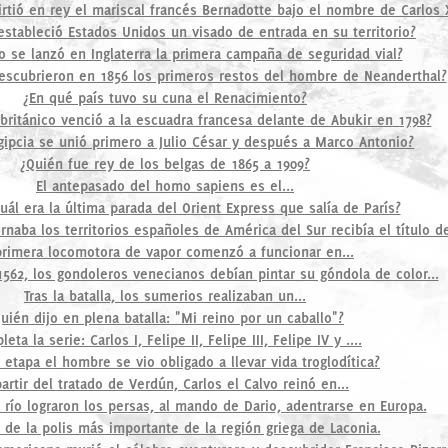
rtió en rey el mariscal francés Bernadotte bajo el nombre de Carlos 
stableció Estados Unidos un visado de entrada en su territorio?
o se lanzó en Inglaterra la primera campaña de seguridad vial?
escubrieron en 1856 los primeros restos del hombre de Neanderthal?
¿En qué país tuvo su cuna el Renacimiento?
británico venció a la escuadra francesa delante de Abukir en 1798?
gipcia se unió primero a Julio César y después a Marco Antonio?
¿Quién fue rey de los belgas de 1865 a 1909?
El antepasado del homo sapiens es el...
uál era la última parada del Orient Express que salía de París?
naba los territorios españoles de América del Sur recibía el título de
primera locomotora de vapor comenzó a funcionar en...
1562, los gondoleros venecianos debían pintar su góndola de color...
Tras la batalla, los sumerios realizaban un...
uién dijo en plena batalla: "Mi reino por un caballo"?
eta la serie: Carlos I, Felipe II, Felipe III, Felipe IV y ....
 etapa el hombre se vio obligado a llevar vida troglodítica?
artir del tratado de Verdún, Carlos el Calvo reinó en...
 río lograron los persas, al mando de Dario, adentrarse en Europa.
de la polis más importante de la región griega de Laconia.