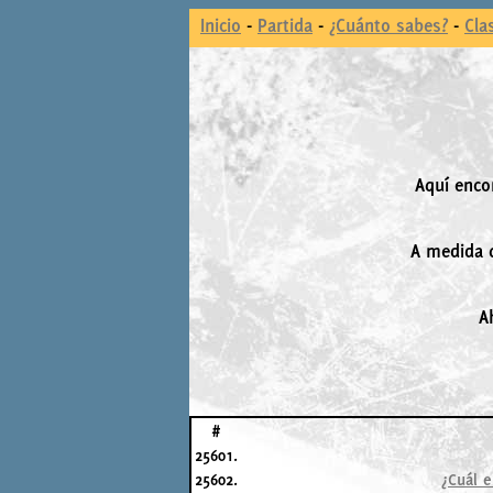
Inicio
-
Partida
-
¿Cuánto sabes?
-
Cla
Aquí enco
A medida q
A
#
25601.
25602.
¿Cuál e