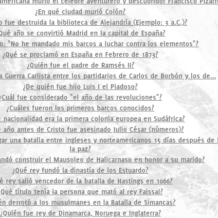
americana murió el célebre aventurero y descubridor Francisco Pizarr
¿En qué ciudad murió Colón?
 fue destruida la biblioteca de Alejandría (Ejemplo: 3 a.C.)?
Qué año se convirtió Madrid en la capital de España?
jo: "No he mandado mis barcos a luchar contra los elementos"?
¿Qué se proclamó en España en Febrero de 1873?
¿Quién fue el padre de Ramsés II?
a Guerra Carlista entre los partidarios de Carlos de Borbón y los de...
¿De quién fue hijo Luis I el Piadoso?
¿Cuál fue considerado "el año de las revoluciones"?
¿Cuáles fueron los primeros barcos conocidos?
 nacionalidad era la primera colonia europea en Sudáfrica?
 año antes de Cristo fue asesinado Julio César (números)?
gar una batalla entre ingleses y norteamericanos 15 días después de
la paz?
ndó construir el Mausoleo de Halicarnaso en honor a su marido?
¿Qué rey fundó la dinastía de los Estuardo?
é rey salió vencedor de la batalla de Hastings en 1066?
¿Qué título tenía la persona que mató al rey Faissal?
én derrotó a los musulmanes en la Batalla de Simancas?
¿Quién fue rey de Dinamarca, Noruega e Inglaterra?