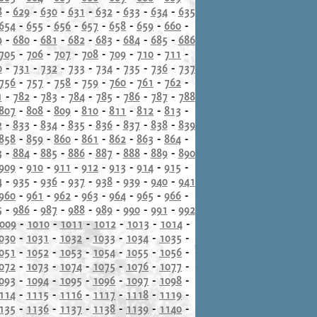
8
-
629
-
630
-
631
-
632
-
633
-
634
-
635
654
-
655
-
656
-
657
-
658
-
659
-
660
-
9
-
680
-
681
-
682
-
683
-
684
-
685
-
686
705
-
706
-
707
-
708
-
709
-
710
-
711
-
0
-
731
-
732
-
733
-
734
-
735
-
736
-
737
756
-
757
-
758
-
759
-
760
-
761
-
762
-
1
-
782
-
783
-
784
-
785
-
786
-
787
-
788
807
-
808
-
809
-
810
-
811
-
812
-
813
-
2
-
833
-
834
-
835
-
836
-
837
-
838
-
839
858
-
859
-
860
-
861
-
862
-
863
-
864
-
3
-
884
-
885
-
886
-
887
-
888
-
889
-
890
909
-
910
-
911
-
912
-
913
-
914
-
915
-
4
-
935
-
936
-
937
-
938
-
939
-
940
-
941
960
-
961
-
962
-
963
-
964
-
965
-
966
-
5
-
986
-
987
-
988
-
989
-
990
-
991
-
992
009
-
1010
-
1011
-
1012
-
1013
-
1014
-
030
-
1031
-
1032
-
1033
-
1034
-
1035
-
051
-
1052
-
1053
-
1054
-
1055
-
1056
-
072
-
1073
-
1074
-
1075
-
1076
-
1077
-
093
-
1094
-
1095
-
1096
-
1097
-
1098
-
114
-
1115
-
1116
-
1117
-
1118
-
1119
-
135
-
1136
-
1137
-
1138
-
1139
-
1140
-