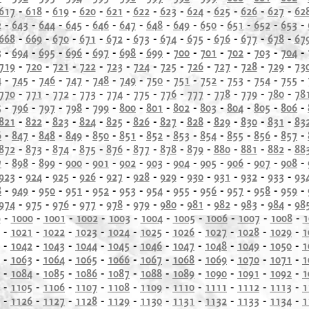
617
-
618
-
619
-
620
-
621
-
622
-
623
-
624
-
625
-
626
-
627
-
62
2
-
643
-
644
-
645
-
646
-
647
-
648
-
649
-
650
-
651
-
652
-
653
-
668
-
669
-
670
-
671
-
672
-
673
-
674
-
675
-
676
-
677
-
678
-
67
3
-
694
-
695
-
696
-
697
-
698
-
699
-
700
-
701
-
702
-
703
-
704
-
719
-
720
-
721
-
722
-
723
-
724
-
725
-
726
-
727
-
728
-
729
-
73
4
-
745
-
746
-
747
-
748
-
749
-
750
-
751
-
752
-
753
-
754
-
755
-
770
-
771
-
772
-
773
-
774
-
775
-
776
-
777
-
778
-
779
-
780
-
78
5
-
796
-
797
-
798
-
799
-
800
-
801
-
802
-
803
-
804
-
805
-
806
-
821
-
822
-
823
-
824
-
825
-
826
-
827
-
828
-
829
-
830
-
831
-
83
6
-
847
-
848
-
849
-
850
-
851
-
852
-
853
-
854
-
855
-
856
-
857
-
872
-
873
-
874
-
875
-
876
-
877
-
878
-
879
-
880
-
881
-
882
-
88
7
-
898
-
899
-
900
-
901
-
902
-
903
-
904
-
905
-
906
-
907
-
908
-
923
-
924
-
925
-
926
-
927
-
928
-
929
-
930
-
931
-
932
-
933
-
93
8
-
949
-
950
-
951
-
952
-
953
-
954
-
955
-
956
-
957
-
958
-
959
-
974
-
975
-
976
-
977
-
978
-
979
-
980
-
981
-
982
-
983
-
984
-
98
9
-
1000
-
1001
-
1002
-
1003
-
1004
-
1005
-
1006
-
1007
-
1008
-
1
-
1021
-
1022
-
1023
-
1024
-
1025
-
1026
-
1027
-
1028
-
1029
-
1
-
1042
-
1043
-
1044
-
1045
-
1046
-
1047
-
1048
-
1049
-
1050
-
1
-
1063
-
1064
-
1065
-
1066
-
1067
-
1068
-
1069
-
1070
-
1071
-
1
-
1084
-
1085
-
1086
-
1087
-
1088
-
1089
-
1090
-
1091
-
1092
-
1
-
1105
-
1106
-
1107
-
1108
-
1109
-
1110
-
1111
-
1112
-
1113
-
1
-
1126
-
1127
-
1128
-
1129
-
1130
-
1131
-
1132
-
1133
-
1134
-
1