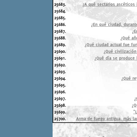
25683.
¿A qué sectarios ascéticos 
25684.
25685.
25686.
¿En qué ciudad, durante
25687.
¿E
25688.
¿Qué añ
25689.
¿Qué ciudad actual fue fu
25690.
¿Qué civilizació
25691.
¿Qué día se produce 
25692.
25693.
25694.
¿Qué re
25695.
25696.
25697.
¿
25698.
¿Q
25699.
"
25700.
Arma de fuego antigua, más lar