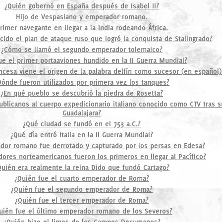
¿Quién gobernó en España después de Isabel II?
Hijo de Vespasiano y emperador romano.
rimer navegante en llegar a la India rodeando África.
ido el plan de ataque ruso que logró la conquista de Stalingrado?
¿Cómo se llamó el segundo emperador tolemaico?
ue el primer portaaviones hundido en la II Guerra Mundial?
ncesa viene el origen de la palabra delfín como sucesor (en español)
Dónde fueron utilizados por primera vez los tanques?
¿En qué pueblo se descubrió la piedra de Rosetta?
ublicanos al cuerpo expedicionario italiano conocido como CTV tras 
Guadalajara?
¿Qué ciudad se fundó en el 753 a.C.?
¿Qué día entró Italia en la II Guerra Mundial?
or romano fue derrotado y capturado por los persas en Edesa?
ores norteamericanos fueron los primeros en llegar al Pacífico?
Quién era realmente la reina Dido que fundó Cartago?
¿Quién fue el cuarto emperador de Roma?
¿Quién fue el segundo emperador de Roma?
¿Quién fue el tercer emperador de Roma?
uién fue el último emperador romano de los Severos?
¿Quién hizo el limes de los Campos Decumanos?