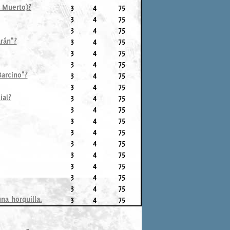
r Muerto)?
3
4
75
3
4
75
3
4
75
rán"?
3
4
75
3
4
75
3
4
75
Barcino"?
3
4
75
3
4
75
ial?
3
4
75
3
4
75
3
4
75
3
4
75
3
4
75
3
4
75
3
4
75
3
4
75
3
4
75
na horquilla.
3
4
75