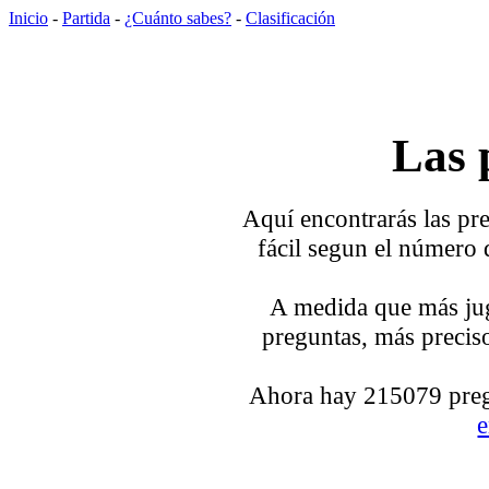
Inicio
-
Partida
-
¿Cuánto sabes?
-
Clasificación
Las 
Aquí encontrarás las pre
fácil segun el número 
A medida que más jug
preguntas, más preciso
Ahora hay 215079 pregu
e