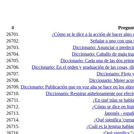
#
Pregun
26701.
¿Cómo se le dice a la acción de hacer algo d
26702.
Señalar a uno con una 
26703.
Diccionario: Anunciar o predecir 
26704.
Diccionario: Caballo de mala tra
26705.
Diccionario: Cada una de las dos prime
26706.
Diccionario: En el orden y graduación de las cosas, d
26707.
Diccionario: Flojo 
26708.
Diccionario: Mujer acus
26709.
Diccionario: Publicación que en voz alta se hace en los sit
26710.
Diccionario: Respirar anhelosamente por efecto
26711.
¿En qué islas se habl
26712.
¿Cómo se dice en fran
26713.
Japonés - españ
26714.
¿Qué significa 'curr
26715.
¿Cuál es la lengua habla
26716.
¿Qué significa 