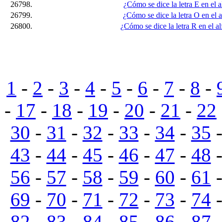
26798.
¿Cómo se dice la letra E en el a
26799.
¿Cómo se dice la letra O en el a
26800.
¿Cómo se dice la letra R en el al
1
-
2
-
3
-
4
-
5
-
6
-
7
-
8
-
-
17
-
18
-
19
-
20
-
21
-
22
30
-
31
-
32
-
33
-
34
-
35
43
-
44
-
45
-
46
-
47
-
48
56
-
57
-
58
-
59
-
60
-
61
69
-
70
-
71
-
72
-
73
-
74
82
-
83
-
84
-
85
-
86
-
87