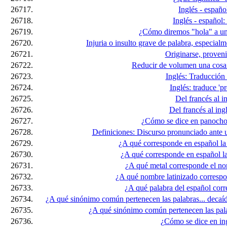
26717.
Inglés - españ
26718.
Inglés - español:
26719.
¿Cómo diremos "hola" a un
26720.
Injuria o insulto grave de palabra, especialm
26721.
Originarse, proveni
26722.
Reducir de volumen una cosa 
26723.
Inglés: Traducción d
26724.
Inglés: traduce 'pr
26725.
Del francés al in
26726.
Del francés al ing
26727.
¿Cómo se dice en panocho 
26728.
Definiciones: Discurso pronunciado ante u
26729.
¿A qué corresponde en español la
26730.
¿A qué corresponde en español la
26731.
¿A qué metal corresponde el no
26732.
¿A qué nombre latinizado corresp
26733.
¿A qué palabra del español corre
26734.
¿A qué sinónimo común pertenecen las palabras... decaí
26735.
¿A qué sinónimo común pertenecen las palabr
26736.
¿Cómo se dice en ing