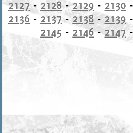
2127
-
2128
-
2129
-
2130
2136
-
2137
-
2138
-
2139
2145
-
2146
-
2147