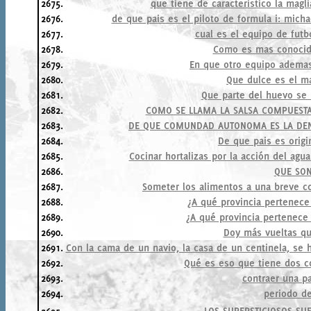
2675.
que tiene de caracteristico la magl
2676.
de que pais es el piloto de formula i: micha
2677.
cual es el equipo de fut
2678.
Como es mas conocid
2679.
En que otro equipo ademas
2680.
Que dulce es el ma
2681.
Que parte del huevo se
2682.
COMO SE LLAMA LA SALSA COMPUESTA
2683.
DE QUE COMUNDAD AUTONOMA ES LA DEN
2684.
De que pais es origi
2685.
Cocinar hortalizas por la acción del ag
2686.
QUE SON
2687.
Someter los alimentos a una breve c
2688.
¿A qué provincia pertenece
2689.
¿A qué provincia pertenece 
2690.
Doy más vueltas que
2691.
Con la cama de un navio, la casa de un centinela, se 
2692.
Qué es eso que tiene dos co
2693.
contraer una p
2694.
periodo d
LOS SUPERSTICIOSOS SU