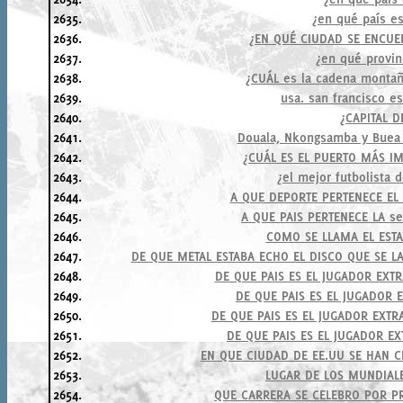
2635.
¿en qué país e
2636.
¿EN QUÉ CIUDAD SE ENCUE
2637.
¿en qué provin
2638.
¿CUÁL es la cadena monta
2639.
usa. san francisco es
2640.
¿CAPITAL D
2641.
Douala, Nkongsamba y Buea 
2642.
¿CUÁL ES EL PUERTO MÁS I
2643.
¿el mejor futbolista 
2644.
A QUE DEPORTE PERTENECE EL
2645.
A QUE PAIS PERTENECE LA s
2646.
COMO SE LLAMA EL ESTAD
2647.
DE QUE METAL ESTABA ECHO EL DISCO QUE SE L
2648.
DE QUE PAIS ES EL JUGADOR EXTR
2649.
DE QUE PAIS ES EL JUGADOR 
2650.
DE QUE PAIS ES EL JUGADOR EXT
2651.
DE QUE PAIS ES EL JUGADOR EX
2652.
EN QUE CIUDAD DE EE.UU SE HAN C
2653.
LUGAR DE LOS MUNDIALE
2654.
QUE CARRERA SE CELEBRO POR PR