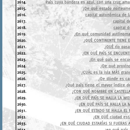
2614.
País cuya bandera es azul, con una cruz ama
2615.
¿De qué estado norteame
2616.
capital autonómica de 
2617.
capital 
2618.
capital 
2619.
¿En qué comunidad autónoma 
2620.
¿QUÉ CONTINENTE TIENE 
2621.
¿QUÉ río pasa
2622.
¿EN QUÉ PAÍS SE ENCUEN
2623.
¿En qué país se encue
2624.
¿De qué provinc
2625.
¿CUÁL es la isla MÁS gra
2626.
¿De dónde es cap
2627.
¿Qué país tiene el mayor índice 
2628.
¿CON QUÉ NOMBRE EN CASTELLA
2629.
¿EN QUÉ PAÍS SE HALLA LA M
2630.
¿EN QUÉ PAÍS SE HALLA LA 
2631.
¿EN QUÉ ESTADO SE HALLA EL
2632.
¿EN QUÉ ciudad est
2633.
¿EN QUÉ CIUDAD ESTARÍAS SI FUERAS 
2634.
¿en qué país