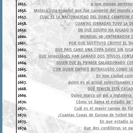
2655.
a que equipo pertenec
2656.
Motociclista español que fue campeon del mundo de
2657.
CUAL ES LA NACIONALIDAD DEL DOBLE CAMPEON O
2658.
CUANTAS JORNADAS TUVO LA D
2659.
EN QUE EQUIPO HA JUGADO I
2660.
MUNDIAL 98-¿ENTRENADOR D
2661.
POR QUE SUSTITUYO CRUYFF EL T
2662.
QUE PAIS GANO UNA COPA DAVIS SIN JUGA
2663.
QUE selecciónES HAN GANADO DOS TITULOS CONSE
2664.
QUIEN FUE EL PRIMER GALARDONADO CON
2665.
CON QUIEN EMPATÓ BUTRAGUEñO COMO S
2666.
En que ciudad come
2667.
quien es el actual seleccionador 
2668.
QUÉ TENISTA ESTÁ CASA
2669.
Quien marco un gol a inglaterra
2670.
Cómo se llama el estadio de 
2671.
Cuál es el mayor campo de fút
2672.
¿Cuantas Copas de Europa de futbol ha
2673.
En que estadio j
2674.
Que dos cordilleras se pa