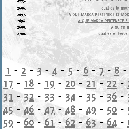
2695.
2696.
cual es la mat
2697.
A QUE MARCA PERTENECE EL MOD
2698.
A QUE MARCA PERTENECE EL
2699.
A quien m
2700.
cual es el terce
1
-
2
-
3
-
4
-
5
-
6
-
7
-
8
17
-
18
-
19
-
20
-
21
-
22
-
31
-
32
-
33
-
34
-
35
-
36
-
45
-
46
-
47
-
48
-
49
-
50
-
59
-
60
-
61
-
62
-
63
-
64
-