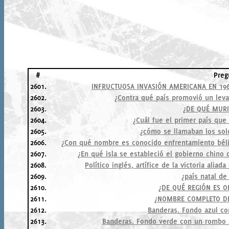
#
Preg
2601.
INFRUCTUOSA INVASIÓN AMERICANA EN 196
2602.
¿Contra qué país promovió un leva
2603.
¿DE QUÉ MURI
2604.
¿Cuál fue el primer país que 
2605.
¿cómo se llamaban los so
2606.
¿Con qué nombre es conocido enfrentamiento bélic
2607.
¿En qué isla se estableció el gobierno chino
2608.
Político inglés, artífice de la victoria alia
2609.
¿país natal de
2610.
¿DE QUÉ REGIÓN ES 
2611.
¿NOMBRE COMPLETO DE
2612.
Banderas. Fondo azul co
2613.
Banderas. Fondo verde con un rombo a