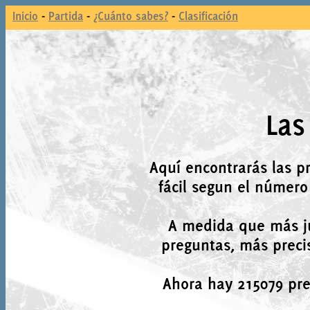
Inicio
-
Partida
-
¿Cuánto sabes?
-
Clasificación
Las
Aquí encontrarás las p
fácil segun el número
A medida que más j
preguntas, más precis
Ahora hay 215079 preg