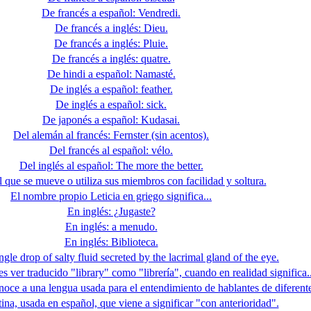
De francés a español: Vendredi.
De francés a inglés: Dieu.
De francés a inglés: Pluie.
De francés a inglés: quatre.
De hindi a español: Namasté.
De inglés a español: feather.
De inglés a español: sick.
De japonés a español: Kudasai.
Del alemán al francés: Fernster (sin acentos).
Del francés al español: vélo.
Del inglés al español: The more the better.
 que se mueve o utiliza sus miembros con facilidad y soltura.
El nombre propio Leticia en griego significa...
En inglés: ¿Jugaste?
En inglés: a menudo.
En inglés: Biblioteca.
ngle drop of salty fluid secreted by the lacrimal gland of the eye.
s ver traducido "library" como "librería", cuando en realidad significa..
noce a una lengua usada para el entendimiento de hablantes de diferent
ina, usada en español, que viene a significar "con anterioridad".