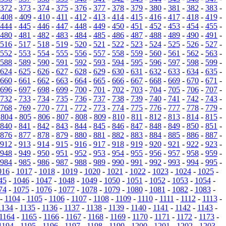
372
-
373
-
374
-
375
-
376
-
377
-
378
-
379
-
380
-
381
-
382
-
383
-
-
408
-
409
-
410
-
411
-
412
-
413
-
414
-
415
-
416
-
417
-
418
-
419
-
444
-
445
-
446
-
447
-
448
-
449
-
450
-
451
-
452
-
453
-
454
-
455
-
480
-
481
-
482
-
483
-
484
-
485
-
486
-
487
-
488
-
489
-
490
-
491
-
516
-
517
-
518
-
519
-
520
-
521
-
522
-
523
-
524
-
525
-
526
-
527
-
552
-
553
-
554
-
555
-
556
-
557
-
558
-
559
-
560
-
561
-
562
-
563
-
588
-
589
-
590
-
591
-
592
-
593
-
594
-
595
-
596
-
597
-
598
-
599
-
624
-
625
-
626
-
627
-
628
-
629
-
630
-
631
-
632
-
633
-
634
-
635
-
660
-
661
-
662
-
663
-
664
-
665
-
666
-
667
-
668
-
669
-
670
-
671
-
696
-
697
-
698
-
699
-
700
-
701
-
702
-
703
-
704
-
705
-
706
-
707
-
732
-
733
-
734
-
735
-
736
-
737
-
738
-
739
-
740
-
741
-
742
-
743
-
768
-
769
-
770
-
771
-
772
-
773
-
774
-
775
-
776
-
777
-
778
-
779
-
-
804
-
805
-
806
-
807
-
808
-
809
-
810
-
811
-
812
-
813
-
814
-
815
-
840
-
841
-
842
-
843
-
844
-
845
-
846
-
847
-
848
-
849
-
850
-
851
-
876
-
877
-
878
-
879
-
880
-
881
-
882
-
883
-
884
-
885
-
886
-
887
-
912
-
913
-
914
-
915
-
916
-
917
-
918
-
919
-
920
-
921
-
922
-
923
-
948
-
949
-
950
-
951
-
952
-
953
-
954
-
955
-
956
-
957
-
958
-
959
-
984
-
985
-
986
-
987
-
988
-
989
-
990
-
991
-
992
-
993
-
994
-
995
-
016
-
1017
-
1018
-
1019
-
1020
-
1021
-
1022
-
1023
-
1024
-
1025
-
45
-
1046
-
1047
-
1048
-
1049
-
1050
-
1051
-
1052
-
1053
-
1054
-
74
-
1075
-
1076
-
1077
-
1078
-
1079
-
1080
-
1081
-
1082
-
1083
-
-
1104
-
1105
-
1106
-
1107
-
1108
-
1109
-
1110
-
1111
-
1112
-
1113
-
1134
-
1135
-
1136
-
1137
-
1138
-
1139
-
1140
-
1141
-
1142
-
1143
-
1164
-
1165
-
1166
-
1167
-
1168
-
1169
-
1170
-
1171
-
1172
-
1173
-
1194
-
1195
-
1196
-
1197
-
1198
-
1199
-
1200
-
1201
-
1202
-
1203
-