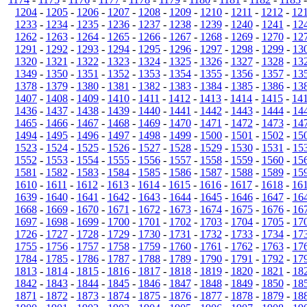
1204
-
1205
-
1206
-
1207
-
1208
-
1209
-
1210
-
1211
-
1212
-
12
1233
-
1234
-
1235
-
1236
-
1237
-
1238
-
1239
-
1240
-
1241
-
12
1262
-
1263
-
1264
-
1265
-
1266
-
1267
-
1268
-
1269
-
1270
-
12
1291
-
1292
-
1293
-
1294
-
1295
-
1296
-
1297
-
1298
-
1299
-
13
1320
-
1321
-
1322
-
1323
-
1324
-
1325
-
1326
-
1327
-
1328
-
13
1349
-
1350
-
1351
-
1352
-
1353
-
1354
-
1355
-
1356
-
1357
-
13
1378
-
1379
-
1380
-
1381
-
1382
-
1383
-
1384
-
1385
-
1386
-
13
1407
-
1408
-
1409
-
1410
-
1411
-
1412
-
1413
-
1414
-
1415
-
14
1436
-
1437
-
1438
-
1439
-
1440
-
1441
-
1442
-
1443
-
1444
-
14
1465
-
1466
-
1467
-
1468
-
1469
-
1470
-
1471
-
1472
-
1473
-
14
1494
-
1495
-
1496
-
1497
-
1498
-
1499
-
1500
-
1501
-
1502
-
15
1523
-
1524
-
1525
-
1526
-
1527
-
1528
-
1529
-
1530
-
1531
-
15
1552
-
1553
-
1554
-
1555
-
1556
-
1557
-
1558
-
1559
-
1560
-
15
1581
-
1582
-
1583
-
1584
-
1585
-
1586
-
1587
-
1588
-
1589
-
15
1610
-
1611
-
1612
-
1613
-
1614
-
1615
-
1616
-
1617
-
1618
-
16
1639
-
1640
-
1641
-
1642
-
1643
-
1644
-
1645
-
1646
-
1647
-
16
1668
-
1669
-
1670
-
1671
-
1672
-
1673
-
1674
-
1675
-
1676
-
16
1697
-
1698
-
1699
-
1700
-
1701
-
1702
-
1703
-
1704
-
1705
-
17
1726
-
1727
-
1728
-
1729
-
1730
-
1731
-
1732
-
1733
-
1734
-
17
1755
-
1756
-
1757
-
1758
-
1759
-
1760
-
1761
-
1762
-
1763
-
17
1784
-
1785
-
1786
-
1787
-
1788
-
1789
-
1790
-
1791
-
1792
-
17
1813
-
1814
-
1815
-
1816
-
1817
-
1818
-
1819
-
1820
-
1821
-
18
1842
-
1843
-
1844
-
1845
-
1846
-
1847
-
1848
-
1849
-
1850
-
18
1871
-
1872
-
1873
-
1874
-
1875
-
1876
-
1877
-
1878
-
1879
-
18