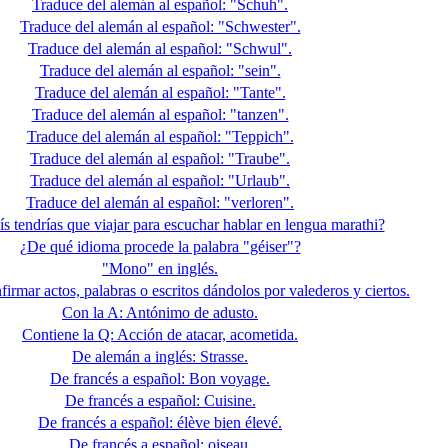
Traduce del alemán al español: "Schuh".
Traduce del alemán al español: "Schwester".
Traduce del alemán al español: "Schwul".
Traduce del alemán al español: "sein".
Traduce del alemán al español: "Tante".
Traduce del alemán al español: "tanzen".
Traduce del alemán al español: "Teppich".
Traduce del alemán al español: "Traube".
Traduce del alemán al español: "Urlaub".
Traduce del alemán al español: "verloren".
s tendrías que viajar para escuchar hablar en lengua marathi?
¿De qué idioma procede la palabra "géiser"?
"Mono" en inglés.
irmar actos, palabras o escritos dándolos por valederos y ciertos.
Con la A: Antónimo de adusto.
Contiene la Q: Acción de atacar, acometida.
De alemán a inglés: Strasse.
De francés a español: Bon voyage.
De francés a español: Cuisine.
De francés a español: élève bien élevé.
De francés a español: oiseau.