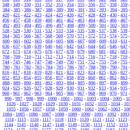
348
-
349
-
350
-
351
-
352
-
353
-
354
-
355
-
356
-
357
-
358
-
359
384
-
385
-
386
-
387
-
388
-
389
-
390
-
391
-
392
-
393
-
394
-
395
420
-
421
-
422
-
423
-
424
-
425
-
426
-
427
-
428
-
429
-
430
-
431
456
-
457
-
458
-
459
-
460
-
461
-
462
-
463
-
464
-
465
-
466
-
467
492
-
493
-
494
-
495
-
496
-
497
-
498
-
499
-
500
-
501
-
502
-
503
528
-
529
-
530
-
531
-
532
-
533
-
534
-
535
-
536
-
537
-
538
-
539
564
-
565
-
566
-
567
-
568
-
569
-
570
-
571
-
572
-
573
-
574
-
575
600
-
601
-
602
-
603
-
604
-
605
-
606
-
607
-
608
-
609
-
610
-
611
636
-
637
-
638
-
639
-
640
-
641
-
642
-
643
-
644
-
645
-
646
-
647
672
-
673
-
674
-
675
-
676
-
677
-
678
-
679
-
680
-
681
-
682
-
683
708
-
709
-
710
-
711
-
712
-
713
-
714
-
715
-
716
-
717
-
718
-
719
744
-
745
-
746
-
747
-
748
-
749
-
750
-
751
-
752
-
753
-
754
-
755
780
-
781
-
782
-
783
-
784
-
785
-
786
-
787
-
788
-
789
-
790
-
791
816
-
817
-
818
-
819
-
820
-
821
-
822
-
823
-
824
-
825
-
826
-
827
852
-
853
-
854
-
855
-
856
-
857
-
858
-
859
-
860
-
861
-
862
-
863
888
-
889
-
890
-
891
-
892
-
893
-
894
-
895
-
896
-
897
-
898
-
899
924
-
925
-
926
-
927
-
928
-
929
-
930
-
931
-
932
-
933
-
934
-
935
960
-
961
-
962
-
963
-
964
-
965
-
966
-
967
-
968
-
969
-
970
-
971
996
-
997
-
998
-
999
-
1000
-
1001
-
1002
-
1003
-
1004
-
1005
-
1
1026
-
1027
-
1028
-
1029
-
1030
-
1031
-
1032
-
1033
-
1034
-
10
1055
-
1056
-
1057
-
1058
-
1059
-
1060
-
1061
-
1062
-
1063
-
10
1084
-
1085
-
1086
-
1087
-
1088
-
1089
-
1090
-
1091
-
1092
-
1093
1114
-
1115
-
1116
-
1117
-
1118
-
1119
-
1120
-
1121
-
1122
-
1123
1144
-
1145
-
1146
-
1147
-
1148
-
1149
-
1150
-
1151
-
1152
-
1153
1174
-
1175
-
1176
-
1177
-
1178
-
1179
-
1180
-
1181
-
1182
-
1183