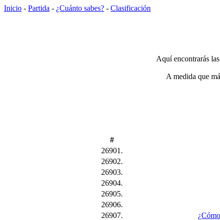
Inicio
-
Partida
-
¿Cuánto sabes?
-
Clasificación
Aquí encontrarás las
A medida que más 
#
26901.
26902.
26903.
26904.
26905.
26906.
26907.
¿Cómo s