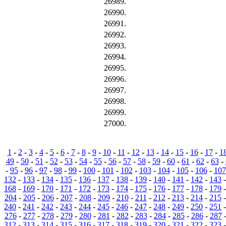
26989.
26990.
26991.
26992.
26993.
26994.
26995.
26996.
26997.
26998.
26999.
27000.
1
-
2
-
3
-
4
-
5
-
6
-
7
-
8
-
9
-
10
-
11
-
12
-
13
-
14
-
15
-
16
-
17
-
1
49
-
50
-
51
-
52
-
53
-
54
-
55
-
56
-
57
-
58
-
59
-
60
-
61
-
62
-
63
-
-
95
-
96
-
97
-
98
-
99
-
100
-
101
-
102
-
103
-
104
-
105
-
106
-
107
132
-
133
-
134
-
135
-
136
-
137
-
138
-
139
-
140
-
141
-
142
-
143
168
-
169
-
170
-
171
-
172
-
173
-
174
-
175
-
176
-
177
-
178
-
179
204
-
205
-
206
-
207
-
208
-
209
-
210
-
211
-
212
-
213
-
214
-
215
240
-
241
-
242
-
243
-
244
-
245
-
246
-
247
-
248
-
249
-
250
-
251
276
-
277
-
278
-
279
-
280
-
281
-
282
-
283
-
284
-
285
-
286
-
287
312
-
313
-
314
-
315
-
316
-
317
-
318
-
319
-
320
-
321
-
322
-
323