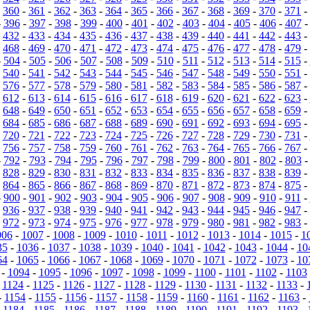
-
360
-
361
-
362
-
363
-
364
-
365
-
366
-
367
-
368
-
369
-
370
-
371
-
-
396
-
397
-
398
-
399
-
400
-
401
-
402
-
403
-
404
-
405
-
406
-
407
-
432
-
433
-
434
-
435
-
436
-
437
-
438
-
439
-
440
-
441
-
442
-
443
-
-
468
-
469
-
470
-
471
-
472
-
473
-
474
-
475
-
476
-
477
-
478
-
479
-
-
504
-
505
-
506
-
507
-
508
-
509
-
510
-
511
-
512
-
513
-
514
-
515
-
-
540
-
541
-
542
-
543
-
544
-
545
-
546
-
547
-
548
-
549
-
550
-
551
-
-
576
-
577
-
578
-
579
-
580
-
581
-
582
-
583
-
584
-
585
-
586
-
587
-
-
612
-
613
-
614
-
615
-
616
-
617
-
618
-
619
-
620
-
621
-
622
-
623
-
-
648
-
649
-
650
-
651
-
652
-
653
-
654
-
655
-
656
-
657
-
658
-
659
-
-
684
-
685
-
686
-
687
-
688
-
689
-
690
-
691
-
692
-
693
-
694
-
695
-
-
720
-
721
-
722
-
723
-
724
-
725
-
726
-
727
-
728
-
729
-
730
-
731
-
-
756
-
757
-
758
-
759
-
760
-
761
-
762
-
763
-
764
-
765
-
766
-
767
-
-
792
-
793
-
794
-
795
-
796
-
797
-
798
-
799
-
800
-
801
-
802
-
803
-
828
-
829
-
830
-
831
-
832
-
833
-
834
-
835
-
836
-
837
-
838
-
839
-
-
864
-
865
-
866
-
867
-
868
-
869
-
870
-
871
-
872
-
873
-
874
-
875
-
-
900
-
901
-
902
-
903
-
904
-
905
-
906
-
907
-
908
-
909
-
910
-
911
-
-
936
-
937
-
938
-
939
-
940
-
941
-
942
-
943
-
944
-
945
-
946
-
947
-
-
972
-
973
-
974
-
975
-
976
-
977
-
978
-
979
-
980
-
981
-
982
-
983
-
006
-
1007
-
1008
-
1009
-
1010
-
1011
-
1012
-
1013
-
1014
-
1015
-
1
35
-
1036
-
1037
-
1038
-
1039
-
1040
-
1041
-
1042
-
1043
-
1044
-
10
64
-
1065
-
1066
-
1067
-
1068
-
1069
-
1070
-
1071
-
1072
-
1073
-
10
-
1094
-
1095
-
1096
-
1097
-
1098
-
1099
-
1100
-
1101
-
1102
-
1103
-
1124
-
1125
-
1126
-
1127
-
1128
-
1129
-
1130
-
1131
-
1132
-
1133
-
-
1154
-
1155
-
1156
-
1157
-
1158
-
1159
-
1160
-
1161
-
1162
-
1163
-
-
1184
-
1185
-
1186
-
1187
-
1188
-
1189
-
1190
-
1191
-
1192
-
1193
-