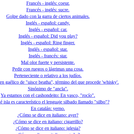
Francés - inglés: coeur.
Francés - inglés: sucre.
Golpe dado con la garra de ciertos animales.
Inglés - español: candy.
Inglés - español: car.
Inglés - español: Did you play?
Inglés - español: Ring finger.
Inglés - español: star.
Inglés - francés: star.
Mal olor fuerte y persistente.
Pedir con ruegos o lágrimas una cosa.
Perteneciente o relativo a los judíos.
en gaélico de "uisce beatha", término del que procede 'whisky'.
Sinónimo de "ancla".
Ya estamos con el cashondeito: En vasco, "rocío".
 isla es característico el lenguaje silbado llamado "silbo"?
En catalán: yerno.
¿Cómo se dice en italiano: ayer?
¿Cómo se dice en italiano: cigarrillo?
¿Cómo se dice en italiano: iglesia?