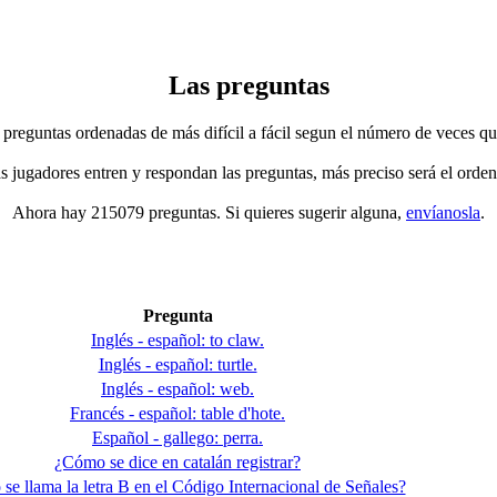
Las preguntas
 preguntas ordenadas de más difícil a fácil segun el número de veces qu
jugadores entren y respondan las preguntas, más preciso será el orden
Ahora hay 215079 preguntas. Si quieres sugerir alguna,
envíanosla
.
Pregunta
Inglés - español: to claw.
Inglés - español: turtle.
Inglés - español: web.
Francés - español: table d'hote.
Español - gallego: perra.
¿Cómo se dice en catalán registrar?
e llama la letra B en el Código Internacional de Señales?