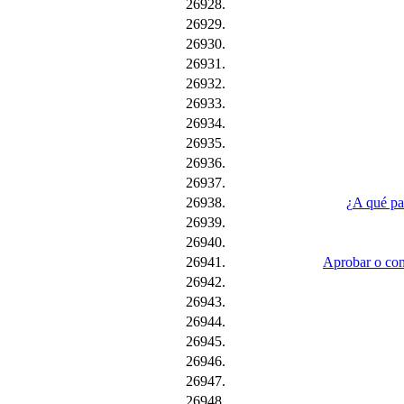
26928.
26929.
26930.
26931.
26932.
26933.
26934.
26935.
26936.
26937.
26938.
¿A qué paí
26939.
26940.
26941.
Aprobar o conf
26942.
26943.
26944.
26945.
26946.
26947.
26948.