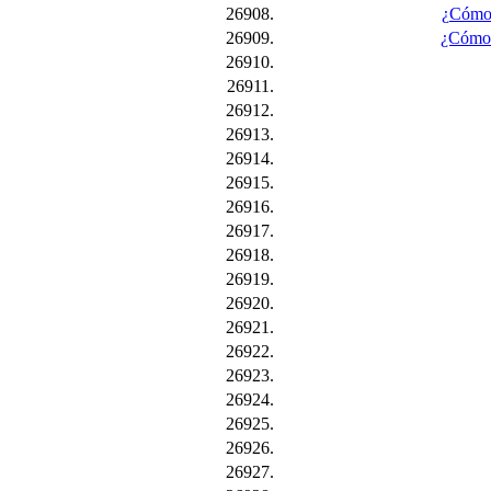
26908.
¿Cómo s
26909.
¿Cómo s
26910.
26911.
26912.
26913.
26914.
26915.
26916.
26917.
26918.
26919.
26920.
26921.
26922.
26923.
26924.
26925.
26926.
26927.