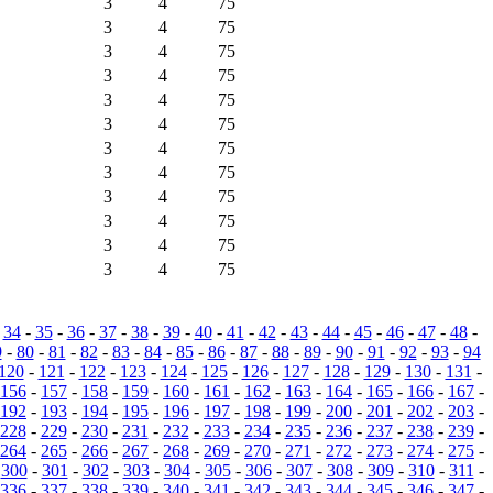
3
4
75
3
4
75
3
4
75
3
4
75
3
4
75
3
4
75
3
4
75
3
4
75
3
4
75
3
4
75
3
4
75
3
4
75
-
34
-
35
-
36
-
37
-
38
-
39
-
40
-
41
-
42
-
43
-
44
-
45
-
46
-
47
-
48
-
9
-
80
-
81
-
82
-
83
-
84
-
85
-
86
-
87
-
88
-
89
-
90
-
91
-
92
-
93
-
94
120
-
121
-
122
-
123
-
124
-
125
-
126
-
127
-
128
-
129
-
130
-
131
-
156
-
157
-
158
-
159
-
160
-
161
-
162
-
163
-
164
-
165
-
166
-
167
-
192
-
193
-
194
-
195
-
196
-
197
-
198
-
199
-
200
-
201
-
202
-
203
-
228
-
229
-
230
-
231
-
232
-
233
-
234
-
235
-
236
-
237
-
238
-
239
-
264
-
265
-
266
-
267
-
268
-
269
-
270
-
271
-
272
-
273
-
274
-
275
-
-
300
-
301
-
302
-
303
-
304
-
305
-
306
-
307
-
308
-
309
-
310
-
311
-
336
-
337
-
338
-
339
-
340
-
341
-
342
-
343
-
344
-
345
-
346
-
347
-