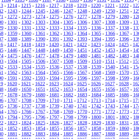
13
-
1214
-
1215
-
1216
-
1217
-
1218
-
1219
-
1220
-
1221
-
1222
-
12
42
-
1243
-
1244
-
1245
-
1246
-
1247
-
1248
-
1249
-
1250
-
1251
-
12
71
-
1272
-
1273
-
1274
-
1275
-
1276
-
1277
-
1278
-
1279
-
1280
-
12
00
-
1301
-
1302
-
1303
-
1304
-
1305
-
1306
-
1307
-
1308
-
1309
-
13
29
-
1330
-
1331
-
1332
-
1333
-
1334
-
1335
-
1336
-
1337
-
1338
-
13
58
-
1359
-
1360
-
1361
-
1362
-
1363
-
1364
-
1365
-
1366
-
1367
-
13
87
-
1388
-
1389
-
1390
-
1391
-
1392
-
1393
-
1394
-
1395
-
1396
-
13
16
-
1417
-
1418
-
1419
-
1420
-
1421
-
1422
-
1423
-
1424
-
1425
-
14
45
-
1446
-
1447
-
1448
-
1449
-
1450
-
1451
-
1452
-
1453
-
1454
-
14
74
-
1475
-
1476
-
1477
-
1478
-
1479
-
1480
-
1481
-
1482
-
1483
-
14
03
-
1504
-
1505
-
1506
-
1507
-
1508
-
1509
-
1510
-
1511
-
1512
-
15
32
-
1533
-
1534
-
1535
-
1536
-
1537
-
1538
-
1539
-
1540
-
1541
-
15
61
-
1562
-
1563
-
1564
-
1565
-
1566
-
1567
-
1568
-
1569
-
1570
-
15
90
-
1591
-
1592
-
1593
-
1594
-
1595
-
1596
-
1597
-
1598
-
1599
-
16
19
-
1620
-
1621
-
1622
-
1623
-
1624
-
1625
-
1626
-
1627
-
1628
-
16
48
-
1649
-
1650
-
1651
-
1652
-
1653
-
1654
-
1655
-
1656
-
1657
-
16
77
-
1678
-
1679
-
1680
-
1681
-
1682
-
1683
-
1684
-
1685
-
1686
-
16
06
-
1707
-
1708
-
1709
-
1710
-
1711
-
1712
-
1713
-
1714
-
1715
-
17
35
-
1736
-
1737
-
1738
-
1739
-
1740
-
1741
-
1742
-
1743
-
1744
-
17
64
-
1765
-
1766
-
1767
-
1768
-
1769
-
1770
-
1771
-
1772
-
1773
-
17
93
-
1794
-
1795
-
1796
-
1797
-
1798
-
1799
-
1800
-
1801
-
1802
-
18
22
-
1823
-
1824
-
1825
-
1826
-
1827
-
1828
-
1829
-
1830
-
1831
-
18
51
-
1852
-
1853
-
1854
-
1855
-
1856
-
1857
-
1858
-
1859
-
1860
-
18
80
-
1881
-
1882
-
1883
-
1884
-
1885
-
1886
-
1887
-
1888
-
1889
-
18