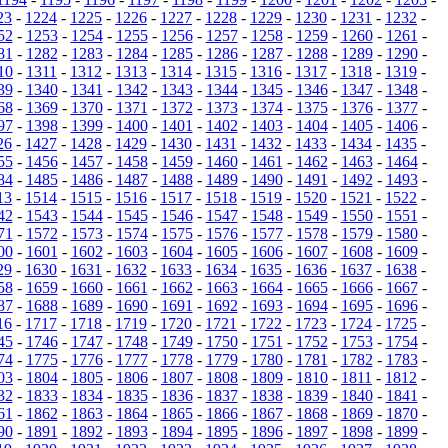
23
-
1224
-
1225
-
1226
-
1227
-
1228
-
1229
-
1230
-
1231
-
1232
-
52
-
1253
-
1254
-
1255
-
1256
-
1257
-
1258
-
1259
-
1260
-
1261
-
81
-
1282
-
1283
-
1284
-
1285
-
1286
-
1287
-
1288
-
1289
-
1290
-
10
-
1311
-
1312
-
1313
-
1314
-
1315
-
1316
-
1317
-
1318
-
1319
-
39
-
1340
-
1341
-
1342
-
1343
-
1344
-
1345
-
1346
-
1347
-
1348
-
68
-
1369
-
1370
-
1371
-
1372
-
1373
-
1374
-
1375
-
1376
-
1377
-
97
-
1398
-
1399
-
1400
-
1401
-
1402
-
1403
-
1404
-
1405
-
1406
-
26
-
1427
-
1428
-
1429
-
1430
-
1431
-
1432
-
1433
-
1434
-
1435
-
55
-
1456
-
1457
-
1458
-
1459
-
1460
-
1461
-
1462
-
1463
-
1464
-
84
-
1485
-
1486
-
1487
-
1488
-
1489
-
1490
-
1491
-
1492
-
1493
-
13
-
1514
-
1515
-
1516
-
1517
-
1518
-
1519
-
1520
-
1521
-
1522
-
42
-
1543
-
1544
-
1545
-
1546
-
1547
-
1548
-
1549
-
1550
-
1551
-
71
-
1572
-
1573
-
1574
-
1575
-
1576
-
1577
-
1578
-
1579
-
1580
-
00
-
1601
-
1602
-
1603
-
1604
-
1605
-
1606
-
1607
-
1608
-
1609
-
29
-
1630
-
1631
-
1632
-
1633
-
1634
-
1635
-
1636
-
1637
-
1638
-
58
-
1659
-
1660
-
1661
-
1662
-
1663
-
1664
-
1665
-
1666
-
1667
-
87
-
1688
-
1689
-
1690
-
1691
-
1692
-
1693
-
1694
-
1695
-
1696
-
16
-
1717
-
1718
-
1719
-
1720
-
1721
-
1722
-
1723
-
1724
-
1725
-
45
-
1746
-
1747
-
1748
-
1749
-
1750
-
1751
-
1752
-
1753
-
1754
-
74
-
1775
-
1776
-
1777
-
1778
-
1779
-
1780
-
1781
-
1782
-
1783
-
03
-
1804
-
1805
-
1806
-
1807
-
1808
-
1809
-
1810
-
1811
-
1812
-
32
-
1833
-
1834
-
1835
-
1836
-
1837
-
1838
-
1839
-
1840
-
1841
-
61
-
1862
-
1863
-
1864
-
1865
-
1866
-
1867
-
1868
-
1869
-
1870
-
90
-
1891
-
1892
-
1893
-
1894
-
1895
-
1896
-
1897
-
1898
-
1899
-