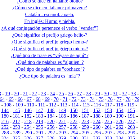
¿Cómo se dice en italiano: otoño?
¿Cómo se dice en italiano: primavera?
Catalán - español: aixeta.
En inglés: Humo y niebla.
¿A qué conjugación pertenece el verbo "vender"?
¿Qué significa el prefijo griego helio-?
¿Qué significa el prefijo griego hemo-?
¿Qué significa el prefijo griego micro-?
¿Qué tipo de frase es "váyase de aquí"?
¿Qué tipo de palabra es "alguien"?
¿Qué tipo de palabra es "cochazo"?
¿Que tipo de palabra es "mía"?
8
-
19
-
20
-
21
-
22
-
23
-
24
-
25
-
26
-
27
-
28
-
29
-
30
-
31
-
32
-
33
64
-
65
-
66
-
67
-
68
-
69
-
70
-
71
-
72
-
73
-
74
-
75
-
76
-
77
-
78
-
7
-
108
-
109
-
110
-
111
-
112
-
113
-
114
-
115
-
116
-
117
-
118
-
119
-
-
144
-
145
-
146
-
147
-
148
-
149
-
150
-
151
-
152
-
153
-
154
-
155
-
-
180
-
181
-
182
-
183
-
184
-
185
-
186
-
187
-
188
-
189
-
190
-
191
-
-
216
-
217
-
218
-
219
-
220
-
221
-
222
-
223
-
224
-
225
-
226
-
227
-
-
252
-
253
-
254
-
255
-
256
-
257
-
258
-
259
-
260
-
261
-
262
-
263
-
-
288
-
289
-
290
-
291
-
292
-
293
-
294
-
295
-
296
-
297
-
298
-
299
-
324
-
325
-
326
-
327
-
328
-
329
-
330
-
331
-
332
-
333
-
334
-
335
-