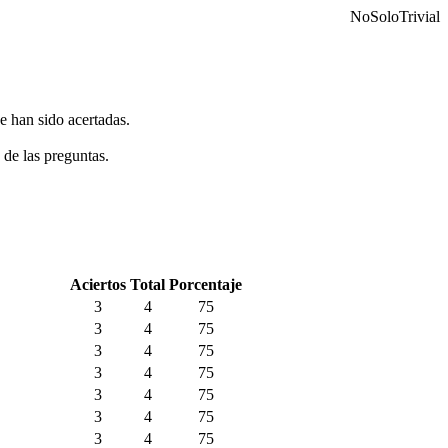
NoSoloTrivial
e han sido acertadas.
 de las preguntas.
Aciertos
Total
Porcentaje
3
4
75
3
4
75
3
4
75
3
4
75
3
4
75
3
4
75
3
4
75