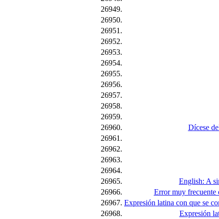
26949.
26950.
26951.
26952.
26953.
26954.
26955.
26956.
26957.
26958.
26959.
26960.
Dícese del
26961.
26962.
26963.
26964.
26965.
English: A si
26966.
Error muy frecuente e
26967.
Expresión latina con que se co
26968.
Expresión lat