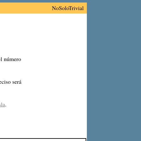
NoSoloTrivial
 el número
ciso será
sla
.