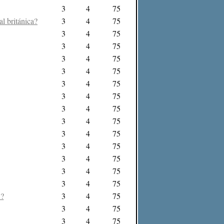
3
4
75
l británica?
3
4
75
3
4
75
3
4
75
3
4
75
3
4
75
3
4
75
3
4
75
3
4
75
3
4
75
3
4
75
3
4
75
3
4
75
3
4
75
3
4
75
5?
3
4
75
3
4
75
3
4
75