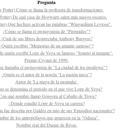
Pregunta
y Potter) Cómo se llama la profesora de transformaciones.
Potter) De qué casa de Hogwarts salen más magos oscuros.
tter) Qué hechizo activan las palabras "Wingardium Leviosa".
¿Cómo se llama el protagonista de "Pirómides"?
¿Cuál de sus libros despreciaba Anthony Burgess?
¿Quién escribió "Memorias de un amante sarnoso"?
de quién escribe Lope de Vega su famoso "Soneto al instante".
Premio Crystal de 1999.
e llamaba el protagonista de "La ciudad de los prodigios"?
¿Quién es el autor de la novela "La pasión turca"?
Autor de 'La maga de la montaña'.
o se denomina el periodo en el que vive Lope de Vega?
Con qué nombre llamó Góngora al Caballo de Troya?
¿Dónde estudió Lope de Vega su carrera?
ia fue descrita por Galdós en uno de sus 'Episodios nacionales'?
bre de los antropófagos que aparecen en la "Odisea".
Nombre real del Duque de Rivas.