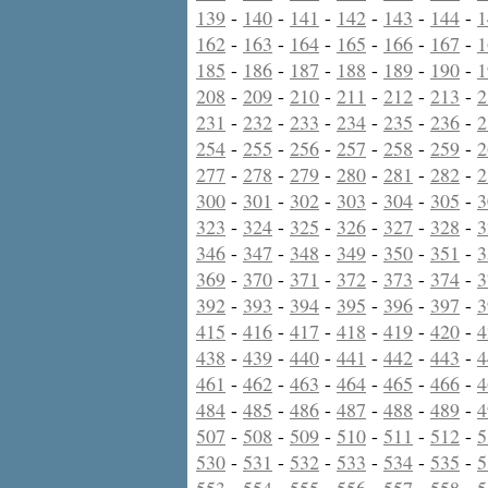
139
-
140
-
141
-
142
-
143
-
144
-
1
162
-
163
-
164
-
165
-
166
-
167
-
1
185
-
186
-
187
-
188
-
189
-
190
-
1
208
-
209
-
210
-
211
-
212
-
213
-
2
231
-
232
-
233
-
234
-
235
-
236
-
2
254
-
255
-
256
-
257
-
258
-
259
-
2
277
-
278
-
279
-
280
-
281
-
282
-
2
300
-
301
-
302
-
303
-
304
-
305
-
3
323
-
324
-
325
-
326
-
327
-
328
-
3
346
-
347
-
348
-
349
-
350
-
351
-
3
369
-
370
-
371
-
372
-
373
-
374
-
3
392
-
393
-
394
-
395
-
396
-
397
-
3
415
-
416
-
417
-
418
-
419
-
420
-
4
438
-
439
-
440
-
441
-
442
-
443
-
4
461
-
462
-
463
-
464
-
465
-
466
-
4
484
-
485
-
486
-
487
-
488
-
489
-
4
507
-
508
-
509
-
510
-
511
-
512
-
5
530
-
531
-
532
-
533
-
534
-
535
-
5
553
-
554
-
555
-
556
-
557
-
558
-
5