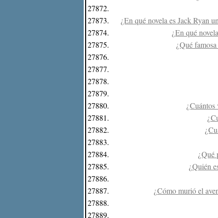
27872.
27873.
¿En qué novela es Jack Ryan un 
27874.
¿En qué novela
27875.
¿Qué famosa n
27876.
27877.
27878.
27879.
27880.
¿Cuántos v
27881.
¿Cu
27882.
¿Cuá
27883.
27884.
¿Qué 
27885.
¿Quién es
27886.
27887.
¿Cómo murió el aven
27888.
27889.