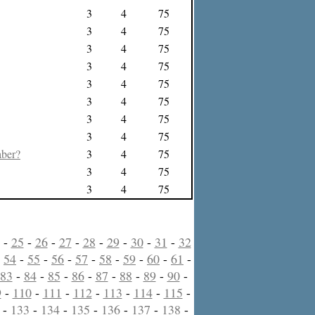
3
4
75
3
4
75
3
4
75
3
4
75
3
4
75
3
4
75
3
4
75
3
4
75
aber?
3
4
75
3
4
75
3
4
75
-
25
-
26
-
27
-
28
-
29
-
30
-
31
-
32
-
54
-
55
-
56
-
57
-
58
-
59
-
60
-
61
-
83
-
84
-
85
-
86
-
87
-
88
-
89
-
90
-
9
-
110
-
111
-
112
-
113
-
114
-
115
-
-
133
-
134
-
135
-
136
-
137
-
138
-