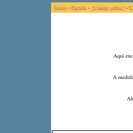
Inicio
-
Partida
-
¿Cuánto sabes?
-
C
Aquí enco
A medida
Ah