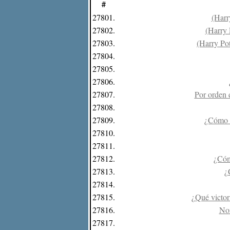
#
27801.
(Harr
27802.
(Harry 
27803.
(Harry Po
27804.
27805.
27806.
27807.
Por orden 
27808.
27809.
¿Cómo s
27810.
27811.
27812.
¿Cóm
27813.
¿
27814.
27815.
¿Qué victor
27816.
Nom
27817.