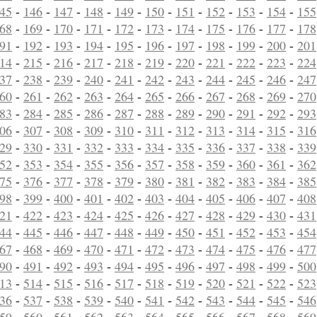
45
-
146
-
147
-
148
-
149
-
150
-
151
-
152
-
153
-
154
-
155
68
-
169
-
170
-
171
-
172
-
173
-
174
-
175
-
176
-
177
-
178
91
-
192
-
193
-
194
-
195
-
196
-
197
-
198
-
199
-
200
-
201
14
-
215
-
216
-
217
-
218
-
219
-
220
-
221
-
222
-
223
-
224
37
-
238
-
239
-
240
-
241
-
242
-
243
-
244
-
245
-
246
-
247
60
-
261
-
262
-
263
-
264
-
265
-
266
-
267
-
268
-
269
-
270
83
-
284
-
285
-
286
-
287
-
288
-
289
-
290
-
291
-
292
-
293
06
-
307
-
308
-
309
-
310
-
311
-
312
-
313
-
314
-
315
-
316
29
-
330
-
331
-
332
-
333
-
334
-
335
-
336
-
337
-
338
-
339
52
-
353
-
354
-
355
-
356
-
357
-
358
-
359
-
360
-
361
-
362
75
-
376
-
377
-
378
-
379
-
380
-
381
-
382
-
383
-
384
-
385
98
-
399
-
400
-
401
-
402
-
403
-
404
-
405
-
406
-
407
-
408
21
-
422
-
423
-
424
-
425
-
426
-
427
-
428
-
429
-
430
-
431
44
-
445
-
446
-
447
-
448
-
449
-
450
-
451
-
452
-
453
-
454
67
-
468
-
469
-
470
-
471
-
472
-
473
-
474
-
475
-
476
-
477
90
-
491
-
492
-
493
-
494
-
495
-
496
-
497
-
498
-
499
-
500
13
-
514
-
515
-
516
-
517
-
518
-
519
-
520
-
521
-
522
-
523
36
-
537
-
538
-
539
-
540
-
541
-
542
-
543
-
544
-
545
-
546
59
-
560
-
561
-
562
-
563
-
564
-
565
-
566
-
567
-
568
-
569