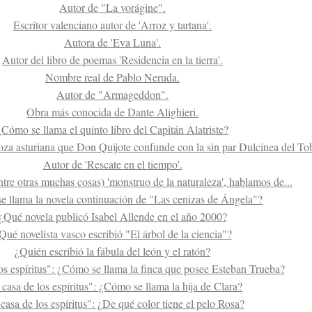
Autor de "La vorágine".
Escritor valenciano autor de 'Arroz y tartana'.
Autora de 'Eva Luna'.
Autor del libro de poemas 'Residencia en la tierra'.
Nombre real de Pablo Neruda.
Autor de "Armageddon".
Obra más conocida de Dante Alighieri.
¿Cómo se llama el quinto libro del Capitán Alatriste?
oza asturiana que Don Quijote confunde con la sin par Dulcinea del To
Autor de 'Rescate en el tiempo'.
tre otras muchas cosas) 'monstruo de la naturaleza', hablamos de...
 llama la novela continuación de "Las cenizas de Ángela"?
¿Qué novela publicó Isabel Allende en el año 2000?
Qué novelista vasco escribió "El árbol de la ciencia"?
¿Quién escribió la fábula del león y el ratón?
os espíritus": ¿Cómo se llama la finca que posee Esteban Trueba?
casa de los espíritus": ¿Cómo se llama la hija de Clara?
casa de los espíritus": ¿De qué color tiene el pelo Rosa?