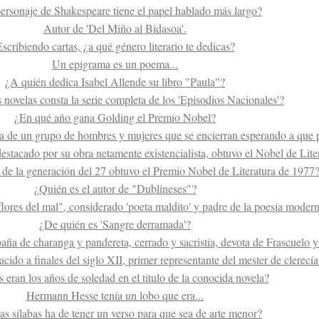
ersonaje de Shakespeare tiene el papel hablado más largo?
Autor de 'Del Miño al Bidasoa'.
scribiendo cartas, ¿a qué género literario te dedicas?
Un epigrama es un poema...
¿A quién dedica Isabel Allende su libro "Paula"?
 novelas consta la serie completa de los 'Episodios Nacionales'?
¿En qué año gana Golding el Premio Nobel?
bla de un grupo de hombres y mujeres que se encierran esperando a que p
destacado por su obra netamente existencialista, obtuvo el Nobel de Lit
de la generación del 27 obtuvo el Premio Nobel de Literatura de 1977
¿Quién es el autor de "Dublineses"?
lores del mal", considerado 'poeta maldito' y padre de la poesía moder
¿De quién es 'Sangre derramada'?
aña de charanga y pandereta, cerrado y sacristía, devota de Frascuelo 
acido a finales del siglo XII, primer representante del mester de clerecía
 eran los años de soledad en el título de la conocida novela?
Hermann Hesse tenía un lobo que era...
s sílabas ha de tener un verso para que sea de arte menor?