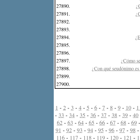
27890.
¿C
27891.
¿C
27892.
27893.
27894.
¿E
27895.
27896.
27897.
¿Cómo se 
27898.
¿Con qué seudónimo es m
27899.
27900.
1
-
2
-
3
-
4
-
5
-
6
-
7
-
8
-
9
-
10
-
1
-
33
-
34
-
35
-
36
-
37
-
38
-
39
-
40
62
-
63
-
64
-
65
-
66
-
67
-
68
-
69
91
-
92
-
93
-
94
-
95
-
96
-
97
-
98
116
-
117
-
118
-
119
-
120
-
121
-
1