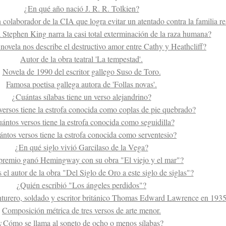
¿En qué año nació J. R. R. Tolkien?
colaborador de la CIA que logra evitar un atentado contra la familia rea
 Stephen King narra la casi total exterminación de la raza humana?
ovela nos describe el destructivo amor entre Cathy y Heathcliff?
Autor de la obra teatral 'La tempestad'.
Novela de 1990 del escritor gallego Suso de Toro.
Famosa poetisa gallega autora de 'Follas novas'.
¿Cuántas sílabas tiene un verso alejandrino?
ersos tiene la estrofa conocida como coplas de pie quebrado?
ántos versos tiene la estrofa conocida como seguidilla?
ntos versos tiene la estrofa conocida como serventesio?
¿En qué siglo vivió Garcilaso de la Vega?
premio ganó Hemingway con su obra "El viejo y el mar"?
 el autor de la obra "Del Siglo de Oro a este siglo de siglas"?
¿Quién escribió "Los ángeles perdidos"?
turero, soldado y escritor británico Thomas Edward Lawrence en 193
Composición métrica de tres versos de arte menor.
¿Cómo se llama al soneto de ocho o menos sílabas?