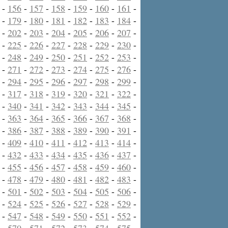
-
156
-
157
-
158
-
159
-
160
-
161
-
-
179
-
180
-
181
-
182
-
183
-
184
-
-
202
-
203
-
204
-
205
-
206
-
207
-
-
225
-
226
-
227
-
228
-
229
-
230
-
-
248
-
249
-
250
-
251
-
252
-
253
-
-
271
-
272
-
273
-
274
-
275
-
276
-
-
294
-
295
-
296
-
297
-
298
-
299
-
-
317
-
318
-
319
-
320
-
321
-
322
-
-
340
-
341
-
342
-
343
-
344
-
345
-
-
363
-
364
-
365
-
366
-
367
-
368
-
-
386
-
387
-
388
-
389
-
390
-
391
-
-
409
-
410
-
411
-
412
-
413
-
414
-
-
432
-
433
-
434
-
435
-
436
-
437
-
-
455
-
456
-
457
-
458
-
459
-
460
-
-
478
-
479
-
480
-
481
-
482
-
483
-
-
501
-
502
-
503
-
504
-
505
-
506
-
-
524
-
525
-
526
-
527
-
528
-
529
-
-
547
-
548
-
549
-
550
-
551
-
552
-
-
570
-
571
-
572
-
573
-
574
-
575
-