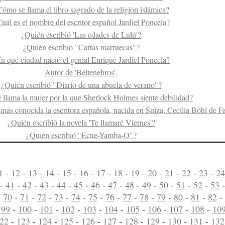
ómo se llama el libro sagrado de la religión islámica?
uál es el nombre del escritor español Jardiel Poncela?
¿Quién escribió 'Las edades de Lulú'?
¿Quién escribió "Cartas marruecas"?
n qué ciudad nació el genial Enrique Jardiel Poncela?
Autor de 'Beltenebros'.
¿Quién escribió "Diario de una abuela de verano"?
llama la mujer por la que Sherlock Holmes siente debilidad?
ás conocida la escritora española, nacida en Suiza, Cecilia Böhl de F
¿Quién escribió la novela 'Te llamaré Viernes'?
¿Quién escribió "Ecue-Yamba-O"?
1
-
12
-
13
-
14
-
15
-
16
-
17
-
18
-
19
-
20
-
21
-
22
-
23
-
24
-
41
-
42
-
43
-
44
-
45
-
46
-
47
-
48
-
49
-
50
-
51
-
52
-
53
-
70
-
71
-
72
-
73
-
74
-
75
-
76
-
77
-
78
-
79
-
80
-
81
-
82
-
-
99
-
100
-
101
-
102
-
103
-
104
-
105
-
106
-
107
-
108
-
10
22
-
123
-
124
-
125
-
126
-
127
-
128
-
129
-
130
-
131
-
132