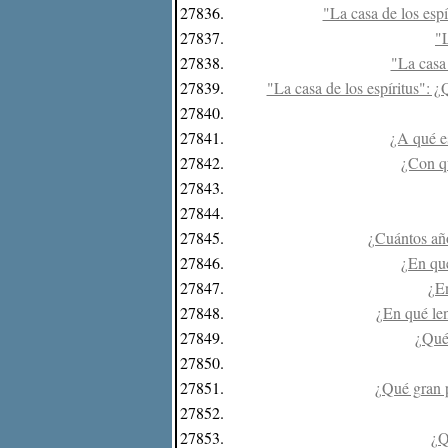
27836.
"La casa de los espí
27837.
"L
27838.
"La casa
27839.
"La casa de los espíritus": 
27840.
27841.
¿A qué es
27842.
¿Con qu
27843.
27844.
27845.
¿Cuántos año
27846.
¿En qué
27847.
¿En
27848.
¿En qué len
27849.
¿Qué 
27850.
27851.
¿Qué gran p
27852.
27853.
¿Q