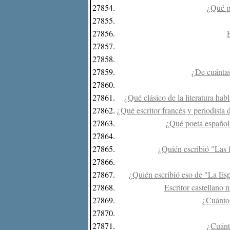
27854.
¿Qué p
27855.
27856.
E
27857.
27858.
27859.
¿De cuántas
27860.
27861.
¿Qué clásico de la literatura ha
27862.
¿Qué escritor francés y periodista 
27863.
¿Qué poeta español 
27864.
27865.
¿Quién escribió "Las f
27866.
27867.
¿Quién escribió eso de "La Esp
27868.
Escritor castellano n
27869.
¿Cuántos
27870.
27871.
¿Cuánta