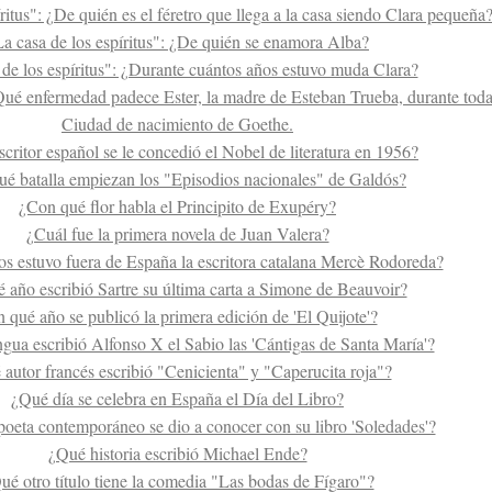
ritus": ¿De quién es el féretro que llega a la casa siendo Clara pequeña
a casa de los espíritus": ¿De quién se enamora Alba?
 de los espíritus": ¿Durante cuántos años estuvo muda Clara?
¿Qué enfermedad padece Ester, la madre de Esteban Trueba, durante toda
Ciudad de nacimiento de Goethe.
critor español se le concedió el Nobel de literatura en 1956?
é batalla empiezan los "Episodios nacionales" de Galdós?
¿Con qué flor habla el Principito de Exupéry?
¿Cuál fue la primera novela de Juan Valera?
s estuvo fuera de España la escritora catalana Mercè Rodoreda?
 año escribió Sartre su última carta a Simone de Beauvoir?
 qué año se publicó la primera edición de 'El Quijote'?
gua escribió Alfonso X el Sabio las 'Cántigas de Santa María'?
autor francés escribió "Cenicienta" y "Caperucita roja"?
¿Qué día se celebra en España el Día del Libro?
oeta contemporáneo se dio a conocer con su libro 'Soledades'?
¿Qué historia escribió Michael Ende?
ué otro título tiene la comedia "Las bodas de Fígaro"?