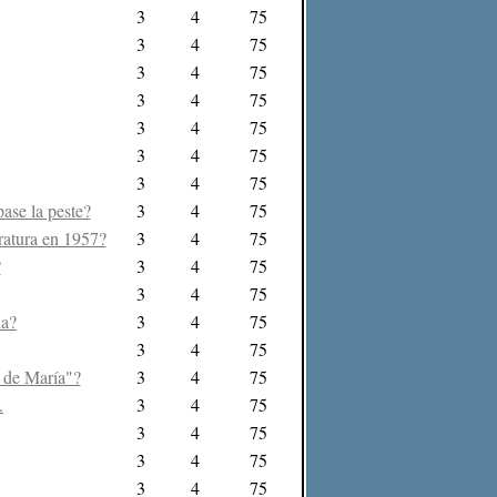
3
4
75
3
4
75
3
4
75
3
4
75
3
4
75
3
4
75
3
4
75
ase la peste?
3
4
75
eratura en 1957?
3
4
75
?
3
4
75
3
4
75
na?
3
4
75
3
4
75
y de María"?
3
4
75
.
3
4
75
3
4
75
3
4
75
3
4
75