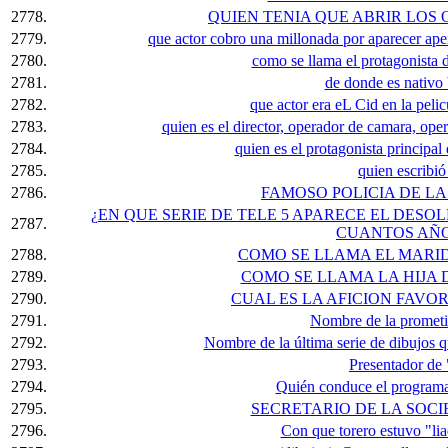
2778.
QUIEN TENIA QUE ABRIR LOS
2779.
que actor cobro una millonada por aparecer a
2780.
como se llama el protagonista d
2781.
de donde es nativo 
2782.
que actor era eL Cid en la peli
2783.
quien es el director, operador de camara, oper
2784.
quien es el protagonista principal 
2785.
quien escribió
2786.
FAMOSO POLICIA DE LA
¿EN QUE SERIE DE TELE 5 APARECE EL DES
2787.
CUANTOS AÑO
2788.
COMO SE LLAMA EL MARID
2789.
COMO SE LLAMA LA HIJA 
2790.
CUAL ES LA AFICION FAVOR
2791.
Nombre de la prometi
2792.
Nombre de la última serie de dibujos q
2793.
Presentador de
2794.
Quién conduce el programa
2795.
SECRETARIO DE LA SOC
2796.
Con que torero estuvo "li