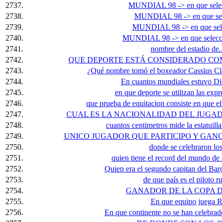
2737.
MUNDIAL 98 -> en que selecc
2738.
MUNDIAL 98 -> en que sele
2739.
MUNDIAL 98 -> en que selec
2740.
MUNDIAL 98 -> en que selecci
2741.
nombre del estadio de.
2742.
QUE DEPORTE ESTÁ CONSIDERADO CO
2743.
¿Qué nombre tomó el boxeador Cassius Cla
2744.
En cuantos mundiales estuvo 
2745.
en que deporte se utilizan las expr
2746.
que prueba de equitacion consiste en que el 
2747.
CUAL ES LA NACIONALIDAD DEL JUGA
2748.
cuantos centimetros mide la estatuill
2749.
UNICO JUGADOR QUE PARTICIPO Y GAN
2750.
donde se celebraron l
2751.
quien tiene el record del mundo de 
2752.
Quien era el segundo capitan del Ba
2753.
de que país es el piloto r
2754.
GANADOR DE LA COPA D
2755.
En que equipo juega 
2756.
En que continente no se han celebra