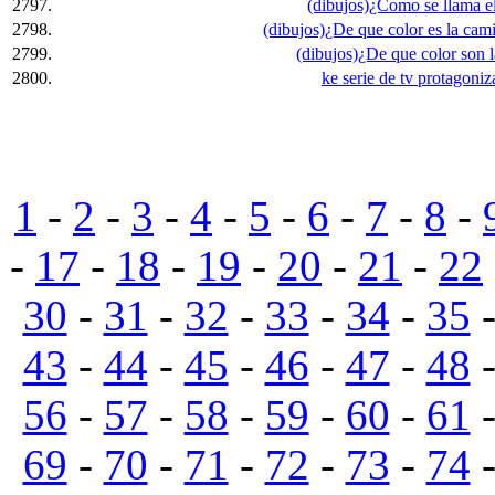
2797.
(dibujos)¿Como se llama e
2798.
(dibujos)¿De que color es la ca
2799.
(dibujos)¿De que color son l
2800.
ke serie de tv protagoniz
1
-
2
-
3
-
4
-
5
-
6
-
7
-
8
-
-
17
-
18
-
19
-
20
-
21
-
22
30
-
31
-
32
-
33
-
34
-
35
43
-
44
-
45
-
46
-
47
-
48
56
-
57
-
58
-
59
-
60
-
61
69
-
70
-
71
-
72
-
73
-
74