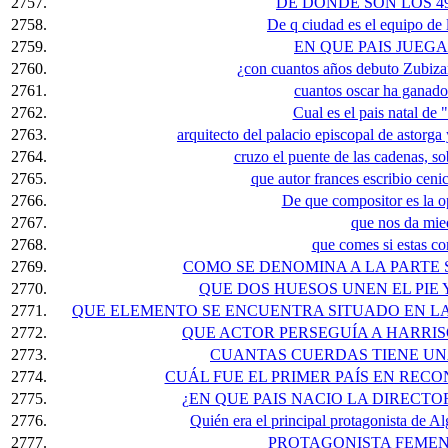
2757.
DE DONDE SON LOS 4
2758.
De q ciudad es el equipo d
2759.
EN QUE PAIS JUEG
2760.
¿con cuantos años debuto Zubizar
2761.
cuantos oscar ha ganad
2762.
Cual es el pais natal de
2763.
arquitecto del palacio episcopal de astorga 
2764.
cruzo el puente de las cadenas, so
2765.
que autor frances escribio cenic
2766.
De que compositor es la o
2767.
que nos da mied
2768.
que comes si estas co
2769.
COMO SE DENOMINA A LA PARTE 
2770.
QUE DOS HUESOS UNEN EL PIE
2771.
QUE ELEMENTO SE ENCUENTRA SITUADO EN LA
2772.
QUE ACTOR PERSEGUÍA A HARRIS
2773.
CUANTAS CUERDAS TIENE UN
2774.
CUÁL FUE EL PRIMER PAÍS EN REC
2775.
¿EN QUE PAIS NACIO LA DIRECTO
2776.
Quién era el principal protagonista de Al
2777.
PROTAGONISTA FEMEN