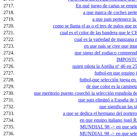
2717.
En qué juego de cartas se empie
2718.
a que marca de coches perte
2719.
a que pais pertenece la 
2720.
como se llama el as o el tres de palos que no
2721.
cual es el color de las bandera que le 
2722.
cual es la variedad de manzana m
2723.
en que pais se cree que mu
2724.
que signo del zodiaco comprendi
2725.
IMPOST
2726.
quien pilota la Aprilia nº 46 en 
2727.
futbol-en que equipo
2728.
futbol-que selección juega en 
2729.
de que color es la camiset
2730.
que meritorio puesto cosechó la selección española d
2731.
que pais eliminó a España de
2732.
que significan las s
2733.
a que se dedica el hermano del porter
2734.
en que equipo italiano jugó 
2735.
MUNDIAL 98 -> en que selec
2736.
MUNDIAL 98 -> en que selecc