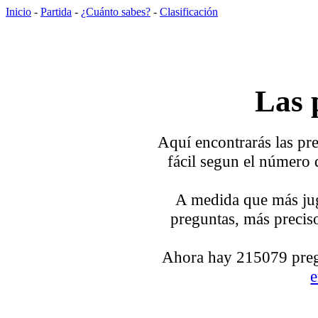
Inicio
-
Partida
-
¿Cuánto sabes?
-
Clasificación
Las 
Aquí encontrarás las pre
fácil segun el número 
A medida que más jug
preguntas, más preciso
Ahora hay 215079 pregu
e