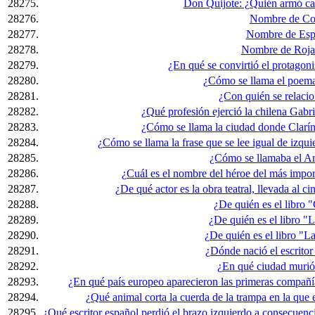
28275.
Don Quijote: ¿Quién armó ca
28276.
Nombre de Co
28277.
Nombre de Esp
28278.
Nombre de Rojas
28279.
¿En qué se convirtió el protagon
28280.
¿Cómo se llama el poema
28281.
¿Con quién se relaci
28282.
¿Qué profesión ejerció la chilena Gabri
28283.
¿Cómo se llama la ciudad donde Clarín 
28284.
¿Cómo se llama la frase que se lee igual de izqu
28285.
¿Cómo se llamaba el Ar
28286.
¿Cuál es el nombre del héroe del más impo
28287.
¿De qué actor es la obra teatral, llevada al ci
28288.
¿De quién es el libro 
28289.
¿De quién es el libro "L
28290.
¿De quién es el libro "La
28291.
¿Dónde nació el escrito
28292.
¿En qué ciudad murió
28293.
¿En qué país europeo aparecieron las primeras compañía
28294.
¿Qué animal corta la cuerda de la trampa en la que 
28295.
¿Qué escritor español perdió el brazo izquierdo a consecuen