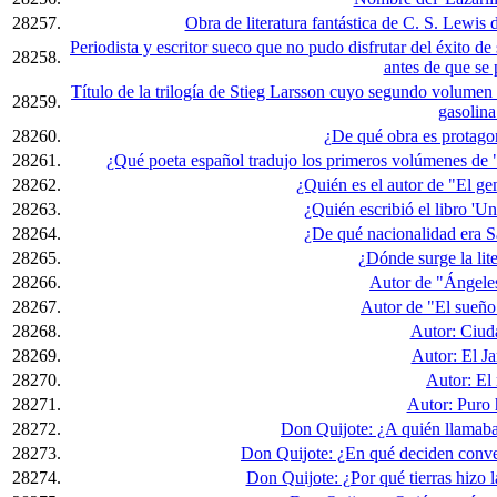
28257.
Obra de literatura fantástica de C. S. Lewis 
Periodista y escritor sueco que no pudo disfrutar del éxito de
28258.
antes de que se 
Título de la trilogía de Stieg Larsson cuyo segundo volumen
28259.
gasolina
28260.
¿De qué obra es protago
28261.
¿Qué poeta español tradujo los primeros volúmenes de 
28262.
¿Quién es el autor de "El gen
28263.
¿Quién escribió el libro 'Un
28264.
¿De qué nacionalidad era 
28265.
¿Dónde surge la lite
28266.
Autor de "Ángeles
28267.
Autor de "El sueño
28268.
Autor: Ciud
28269.
Autor: El J
28270.
Autor: El 
28271.
Autor: Puro
28272.
Don Quijote: ¿A quién llamab
28273.
Don Quijote: ¿En qué deciden conve
28274.
Don Quijote: ¿Por qué tierras hizo 