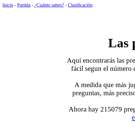
Inicio
-
Partida
-
¿Cuánto sabes?
-
Clasificación
Las 
Aquí encontrarás las pre
fácil segun el número 
A medida que más jug
preguntas, más preciso
Ahora hay 215079 pregu
e