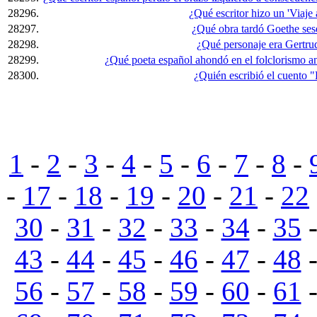
28296.
¿Qué escritor hizo un 'Viaje a
28297.
¿Qué obra tardó Goethe sese
28298.
¿Qué personaje era Gertrud
28299.
¿Qué poeta español ahondó en el folclorismo a
28300.
¿Quién escribió el cuento "L
1
-
2
-
3
-
4
-
5
-
6
-
7
-
8
-
-
17
-
18
-
19
-
20
-
21
-
22
30
-
31
-
32
-
33
-
34
-
35
43
-
44
-
45
-
46
-
47
-
48
56
-
57
-
58
-
59
-
60
-
61