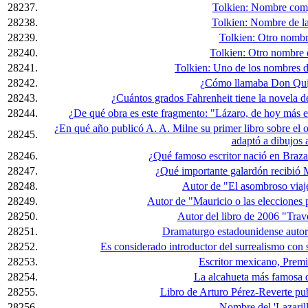
28237.
Tolkien: Nombre comp
28238.
Tolkien: Nombre de la
28239.
Tolkien: Otro nombr
28240.
Tolkien: Otro nombre 
28241.
Tolkien: Uno de los nombres d
28242.
¿Cómo llamaba Don Quij
28243.
¿Cuántos grados Fahrenheit tiene la novela d
28244.
¿De qué obra es este fragmento: "Lázaro, de hoy más 
¿En qué año publicó A. A. Milne su primer libro sobre el 
28245.
adaptó a dibujos
28246.
¿Qué famoso escritor nació en Braza
28247.
¿Qué importante galardón recibió 
28248.
Autor de "El asombroso viaj
28249.
Autor de "Mauricio o las elecciones 
28250.
Autor del libro de 2006 "Trav
28251.
Dramaturgo estadounidense autor
28252.
Es considerado introductor del surrealismo con su
28253.
Escritor mexicano, Prem
28254.
La alcahueta más famosa de
28255.
Libro de Arturo Pérez-Reverte pu
28256.
Nombre del 'Lazaril