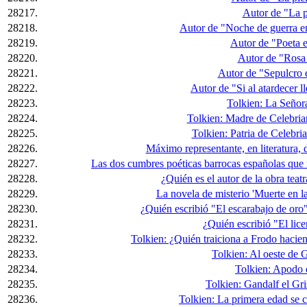
28217.
Autor de "La p
28218.
Autor de "Noche de guerra e
28219.
Autor de "Poeta en
28220.
Autor de "Rosa
28221.
Autor de "Sepulcro 
28222.
Autor de "Si al atardecer l
28223.
Tolkien: La Señor
28224.
Tolkien: Madre de Celebria
28225.
Tolkien: Patria de Celebr
28226.
Máximo representante, en literatura, d
28227.
Las dos cumbres poéticas barrocas españolas que 
28228.
¿Quién es el autor de la obra teatr
28229.
La novela de misterio 'Muerte en la
28230.
¿Quién escribió "El escarabajo de oro
28231.
¿Quién escribió "El lic
28232.
Tolkien: ¿Quién traiciona a Frodo hacie
28233.
Tolkien: Al oeste de G
28234.
Tolkien: Apodo 
28235.
Tolkien: Gandalf el Gri
28236.
Tolkien: La primera edad se 