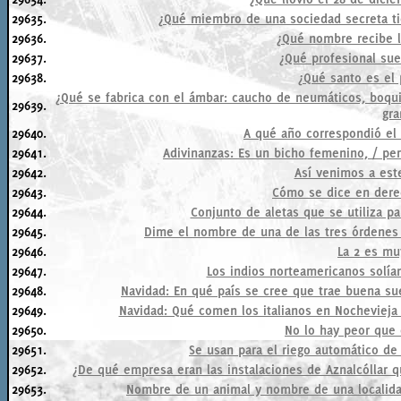
29635.
¿Qué miembro de una sociedad secreta t
29636.
¿Qué nombre recibe l
29637.
¿Qué profesional suel
29638.
¿Qué santo es el 
¿Qué se fabrica con el ámbar: caucho de neumáticos, boquil
29639.
gra
29640.
A qué año correspondió el 
29641.
Adivinanzas: Es un bicho femenino, / pe
29642.
Así venimos a este
29643.
Cómo se dice en derec
29644.
Conjunto de aletas que se utiliza pa
29645.
Dime el nombre de una de las tres órdenes r
29646.
La 2 es mu
29647.
Los indios norteamericanos solía
29648.
Navidad: En qué país se cree que trae buena suer
29649.
Navidad: Qué comen los italianos en Nochevieja 
29650.
No lo hay peor que 
29651.
Se usan para el riego automático de 
29652.
¿De qué empresa eran las instalaciones de Aznalcóllar 
29653.
Nombre de un animal y nombre de una localida