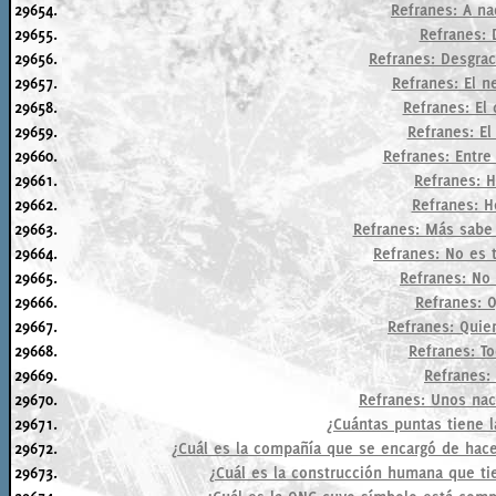
29654.
Refranes: A na
29655.
Refranes: 
29656.
Refranes: Desgrac
29657.
Refranes: El ne
29658.
Refranes: El 
29659.
Refranes: El
29660.
Refranes: Entre 
29661.
Refranes: H
29662.
Refranes: He
29663.
Refranes: Más sabe e
29664.
Refranes: No es t
29665.
Refranes: No 
29666.
Refranes: O
29667.
Refranes: Quien
29668.
Refranes: To
29669.
Refranes: 
29670.
Refranes: Unos naci
29671.
¿Cuántas puntas tiene l
29672.
¿Cuál es la compañía que se encargó de hace
29673.
¿Cuál es la construcción humana que ti