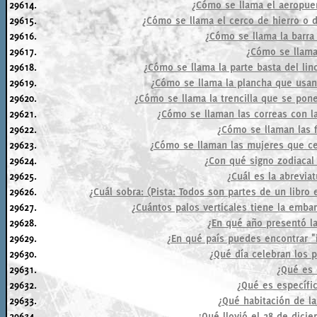
29614.
¿Cómo se llama el aeropuer
29615.
¿Cómo se llama el cerco de hierro o 
29616.
¿Cómo se llama la barra 
29617.
¿Cómo se llama
29618.
¿Cómo se llama la parte basta del lin
29619.
¿Cómo se llama la plancha que usan 
29620.
¿Cómo se llama la trencilla que se pone
29621.
¿Cómo se llaman las correas con la
29622.
¿Cómo se llaman las 
29623.
¿Cómo se llaman las mujeres que ce
29624.
¿Con qué signo zodiacal
29625.
¿Cuál es la abrevia
29626.
¿Cuál sobra: (Pista: Todos son partes de un libro 
29627.
¿Cuántos palos verticales tiene la embar
29628.
¿En qué año presentó l
29629.
¿En qué país puedes encontrar "
29630.
¿Qué día celebran los 
29631.
¿Qué es 
29632.
¿Qué es específi
29633.
¿Qué habitación de la
29634.
¿Qué llovió el 28 de dici