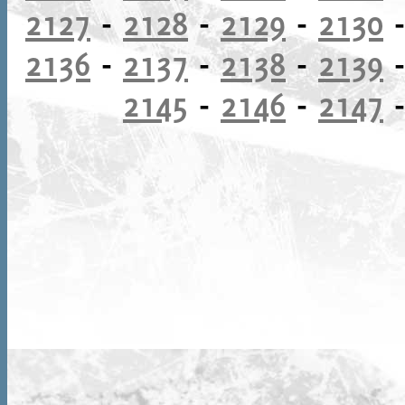
2127
-
2128
-
2129
-
2130
2136
-
2137
-
2138
-
2139
2145
-
2146
-
2147