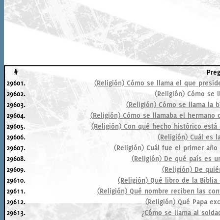
#
Pre
29601.
(Religión) Cómo se llama el que preside 
29602.
(Religión) Cómo se l
29603.
(Religión) Cómo se llama la bí
29604.
(Religión) Cómo se llamaba el hermano 
29605.
(Religión) Con qué hecho histórico está 
29606.
(Religión) Cuál es l
29607.
(Religión) Cuál fue el primer año
29608.
(Religión) De qué país es un
29609.
(Religión) De qui
29610.
(Religión) Qué libro de la Bibl
29611.
(Religión) Qué nombre reciben las co
29612.
(Religión) Qué Papa ex
29613.
¿Cómo se llama al solda