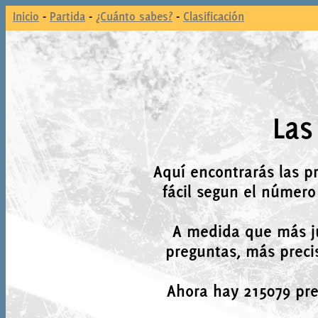
Inicio
-
Partida
-
¿Cuánto sabes?
-
Clasificación
Las
Aquí encontrarás las p
fácil segun el número
A medida que más j
preguntas, más precis
Ahora hay 215079 preg