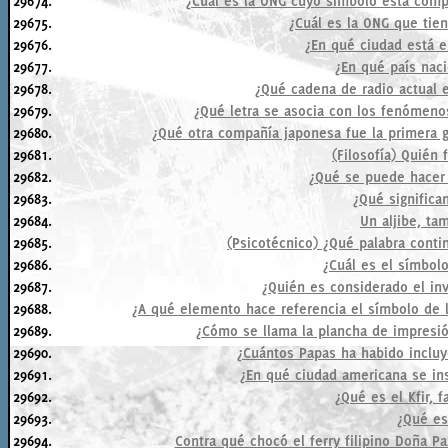
29674.
¿Cuál es la ONG cuyo símbolo está comp
29675.
¿Cuál es la ONG que tie
29676.
¿En qué ciudad está el
29677.
¿En qué país nac
29678.
¿Qué cadena de radio actual 
29679.
¿Qué letra se asocia con los fenómeno
29680.
¿Qué otra compañía japonesa fue la primera g
29681.
(Filosofía) Quién
29682.
¿Qué se puede hacer
29683.
¿Qué significan
29684.
Un aljibe, ta
29685.
(Psicotécnico) ¿Qué palabra continúa
29686.
¿Cuál es el símbolo
29687.
¿Quién es considerado el in
29688.
¿A qué elemento hace referencia el símbolo de l
29689.
¿Cómo se llama la plancha de impresi
29690.
¿Cuántos Papas ha habido inclu
29691.
¿En qué ciudad americana se in
29692.
¿Qué es el Kfir, f
29693.
¿Qué es
29694.
Contra qué chocó el ferry filipino Doña 